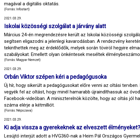
magával a digitális oktatás.
(Forrás: Infostart)
2021.03.29.
Iskolai közösségi szolgálat a járvány alatt
Március 24-én megrendezésre került az Iskolai közösségi szolgálat
segítsen eligazodni a jelenlegi kavarodásban. A rendezvény keret
tekinthettek meg az érdeklődők, melyek során töviröl hegyire elmag
szabályokat. Emellett olyan önkéntesek meséltek élménybeszámolók
(Forrás: Magyar Nemzet)
2021.03.29.
Orbán Viktor szépen kéri a pedagógusoka
Új hír, hogy sikerült a pedagógusokat előre venni az oltási tervben.
vegyék fel az oltást, hogy minél hamarabb újraindíthassuk az óvod
Facebook-videóban. A miniszterelnök közölte, hogy az oltás jól ha
száma elérje a kétmilliót.
(Forrás: Népszava)
2021.03.29.
Ki adja vissza a gyerekeknek az elveszett élményeket
Lesújtó interjút adott a HVG360-nak a Heim Pál Országos Gyermek