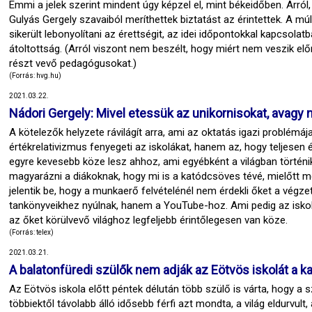
Emmi a jelek szerint mindent úgy képzel el, mint békeidőben. Arró
Gulyás Gergely szavaiból meríthettek biztatást az érintettek. A múl
sikerült lebonyolítani az érettségit, az idei időpontokkal kapcsol
átoltottság. (Arról viszont nem beszélt, hogy miért nem veszik elő
részt vevő pedagógusokat.)
(Forrás: hvg.hu)
2021.03.22.
Nádori Gergely: Mivel etessük az unikornisokat, avagy 
A kötelezők helyzete rávilágít arra, ami az oktatás igazi problémá
értékrelativizmus fenyegeti az iskolákat, hanem az, hogy teljesen
egyre kevesebb köze lesz ahhoz, ami egyébként a világban történik. 
magyarázni a diákoknak, hogy mi is a katódcsöves tévé, mielőtt 
jelentik be, hogy a munkaerő felvételénél nem érdekli őket a végze
tankönyveikhez nyúlnak, hanem a YouTube-hoz. Ami pedig az iskoláb
az őket körülvevő világhoz legfeljebb érintőlegesen van köze.
(Forrás: telex)
2021.03.21.
A balatonfüredi szülők nem adják az Eötvös iskolát a k
Az Eötvös iskola előtt péntek délután több szülő is várta, hogy a
többiektől távolabb álló idősebb férfi azt mondta, a világ eldurvu