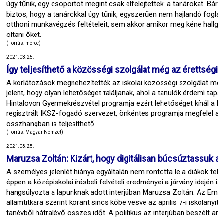
úgy tűnik, egy csoportot megint csak elfelejtettek: a tanárokat. B
biztos, hogy a tanárokkal úgy tűnik, egyszerűen nem hajlandó fog
otthoni munkavégzés feltételeit, sem akkor amikor meg kéne hallg
oltani őket.
(Forrás: mérce)
2021.03.25.
Így teljesíthető a közösségi szolgálat még az érettségi
A korlátozások megnehezítették az iskolai közösségi szolgálat m
jelent, hogy olyan lehetőséget találjanak, ahol a tanulók érdemi t
Hintalovon Gyermekrészvétel programja ezért lehetőséget kínál a
regisztrált IKSZ-fogadó szervezet, önkéntes programja megfelel a
összhangban is teljesíthető.
(Forrás: Magyar Nemzet)
2021.03.25.
Maruzsa Zoltán: Kizárt, hogy digitálisan búcsúztassuk 
A személyes jelenlét hiánya egyáltalán nem rontotta le a diákok te
éppen a középiskolai írásbeli felvételi eredményei a járvány idején
hangsúlyozta a lapunknak adott interjúban Maruzsa Zoltán. Az Em
államtitkára szerint koránt sincs kőbe vésve az április 7-i iskolany
tanévből hátralévő összes időt. A politikus az interjúban beszélt a