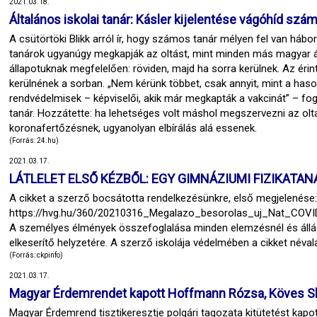
2021.03.18.
Általános iskolai tanár: Kásler kijelentése vágóhíd szá
A csütörtöki Blikk arról ír, hogy számos tanár mélyen fel van hábor
tanárok ugyanúgy megkapják az oltást, mint minden más magyar á
állapotuknak megfelelően: röviden, majd ha sorra kerülnek. Az érin
kerülnének a sorban. „Nem kérünk többet, csak annyit, mint a haso
rendvédelmisek – képviselői, akik már megkapták a vakcinát” – fo
tanár. Hozzátette: ha lehetséges volt máshol megszervezni az oltás
koronafertőzésnek, ugyanolyan elbírálás alá essenek.
(Forrás: 24.hu)
2021.03.17.
LÁTLELET ELSŐ KÉZBŐL: EGY GIMNÁZIUMI FIZIKATA
A cikket a szerző bocsátotta rendelkezésünkre, első megjelenése:
https://hvg.hu/360/20210316_Megalazo_besorolas_uj_Nat_COVID
A személyes élmények összefoglalása minden elemzésnél és állásf
elkeserítő helyzetére. A szerző iskolája védelmében a cikket néval
(Forrás: ckpinfo)
2021.03.17.
Magyar Érdemrendet kapott Hoffmann Rózsa, Köves Sl
Magyar Érdemrend tisztikeresztje polgári tagozata kitütetést kapo