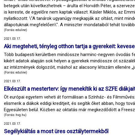
betegek után következhetnek – árulta el Horváth Péter, a szervez
is kereste, de egyelőre nem kaptak választ. Kásler Miklós, az Emm
nyilatkozott: \"A tanárok ugyanúgy megkapják az oltást, mint min
állapotuknak megfelelően\". A miniszter mondataiból tehát továbbra
(Forrás: eduline)
2021.03.17.
Aki megteheti, tényleg otthon tartja a gyerekeit: keve
Több budapesti kerületben mindössze harminc-negyven óvodás felüg
kikért adatok alapján sok helyen a gyerekek mindössze öt százalék
az intézmények dolgozóit, máshol az alacsony létszám ellenére „j
(Forrás: eduline)
2021.03.17.
Elkészült a mesterterv: így menekítik ki az SZFE diákja
Öt európai egyetem veheti át formálisan a Színház- és Filmművésze
elismerik a diákok eddigi kreditjeit, és segítik őket abban, hogy t
Egyesületen belül. Közben az oktatás már megkezdődött a Freeszfe
(Forrás: hvg.hu)
2021.03.17.
Segélykiáltás a most üres osztálytermekből