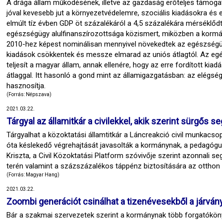
A drága állam működésének, illetve az gazdaság erőteljes támogatás
jóval kevesebb jut a környezetvédelemre, szociális kiadásokra és
elmúlt tíz évben GDP öt százalékáról a 4,5 százalékára mérséklő
egészségügy alulfinanszírozottsága közismert, miközben a kormány
2010-hez képest nominálisan mennyivel növekedtek az egészségügy
kiadások csökkentek és messze elmarad az uniós átlagtól. Az egé
teljesít a magyar állam, annak ellenére, hogy az erre fordított k
átlaggal. Itt hasonló a gond mint az államigazgatásban: az elégsé
hasznosítja.
(Forrás: Népszava)
2021.03.22.
Tárgyal az államitkár a civilekkel, akik szerint sürgős
Tárgyalhat a közoktatási államtitkár a Láncreakció civil munkacsopo
óta késlekedő végrehajtását javasolták a kormánynak, a pedagógus
Kriszta, a Civil Közoktatási Platform szóvivője szerint azonnali 
terén valamint a százszázalékos táppénz biztosítására az ottho
(Forrás: Magyar Hang)
2021.03.22.
Zoombi generációt csinálhat a tizenévesekből a járvá
Bár a szakmai szervezetek szerint a kormánynak több forgatókönyv