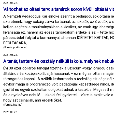
2021.03.22.
Változhat az oltási terv: a tanárok soron kívüli oltását 
A Nemzeti Pedagógus Kar elnöke szerint a pedagógusok oltása 
szeretnénk, hogy sokáig zárva tartsanak az iskolák, az óvodák, a s
kelljen segíteni a tanulmányaikban a kicsiket, az csak úgy lehet
kívánsága ez, hanem az egész társadalom érdeke is ez – tette ho
párbeszédet folytat a kormánnyal, ahonnan ÍGÉRETET KAPTA
BEOLTÁSÁRA,
(Forrás: portfolio.hu)
2021.03.22.
A tanár, tanterv és osztály nélküli iskola, melynek nebul
Évi 30 ezer dolláros tandíjat fizetnek a Szilícum-völgy jómódú csa
általános és középiskolába járhassanak – ez még az ottani magá
támogatást kapnak. A szülők kétharmada a techvilág elit cégeinél v
egykor maga is programozó volt, pedagógiai képzettsége nincs, de
gyufát és egyéb szokatlan dolgokat adnak a kezükbe. Megesett már
és a nyolcéves nebuló – iskolai felügyelettel – vízre is szállt ve
hogy azt csinálják, ami érdekli őket.
(Forrás: hvg.hu)
2021.03.22.