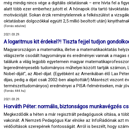
még mindig nincs vége a digitális oktatásnak – erre hívta fel a fi
alatt több ezer emberhez jutott el. A hónapok óta tartó távoktatás
motivációját. Sokan érzik reménytelennek a felkészülést a vizsgákra
oktatásban dolgozókkal együtt 2,5 millió beoltott után) kinyithatnak
(Forrás: eduline)
2021.03.29.
A logaritmus kit érdekel?! Tiszta fejjel tudjon gondolko
Magyarországon a matematika, illetve a matematikaoktatás helyze
világszerte csodált hagyományai és eredményei vannak a magas
találunk a világ legjobb egyetemein magyar matematikaprofesszoro
legeredményesebb tudományos műhelyei között tartják számon, 
Nobel-díját”, az Abel-díjat. (Egyébként az Amerikában élő Lax Pé
díjas, pedig a díjat csak 2002-ben alapították!) Másrészt viszon
természettudományos) eredményei a PISA-felméréseken, már jóva
(Forrás: 444.hu)
2021.03.29.
Horváth Péter: normális, biztonságos munkavégzés csa
Megkezdődik a héten a már regisztrált pedagógusok oltása, a többi
vakcinát. A Nemzeti Pedagógus Kar elnöke az InfoRádiónak azt mo
védőoltások szerepének fontosságát. Arról is beszélt, hogy szám