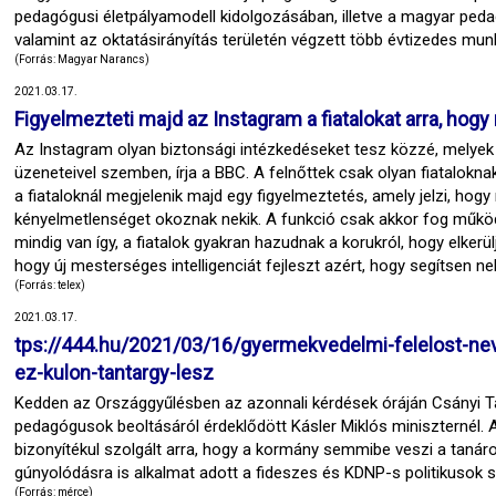
pedagógusi életpályamodell kidolgozásában, illetve a magyar ped
valamint az oktatásirányítás területén végzett több évtizedes mun
(Forrás: Magyar Narancs)
2021.03.17.
Figyelmezteti majd az Instagram a fiatalokat arra, hog
Az Instagram olyan biztonsági intézkedéseket tesz közzé, melyek 
üzeneteivel szemben, írja a BBC. A felnőttek csak olyan fiataloknak
a fiataloknál megjelenik majd egy figyelmeztetés, amely jelzi, hogy
kényelmetlenséget okoznak nekik. A funkció csak akkor fog működ
mindig van így, a fiatalok gyakran hazudnak a korukról, hogy elkerü
hogy új mesterséges intelligenciát fejleszt azért, hogy segítsen ne
(Forrás: telex)
2021.03.17.
tps://444.hu/2021/03/16/gyermekvedelmi-felelost-ne
ez-kulon-tantargy-lesz
Kedden az Országgyűlésben az azonnali kérdések óráján Csányi Tam
pedagógusok beoltásáról érdeklődött Kásler Miklós miniszternél.
bizonyítékul szolgált arra, hogy a kormány semmibe veszi a tanáro
gúnyolódásra is alkalmat adott a fideszes és KDNP-s politikusok 
(Forrás: mérce)