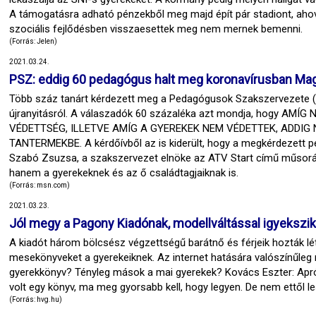
A támogatásra adható pénzekből meg majd épít pár stadiont, ah
szociális fejlődésben visszaesettek meg nem mernek bemenni.
(Forrás: Jelen)
2021.03.24.
PSZ: eddig 60 pedagógus halt meg koronavírusban Ma
Több száz tanárt kérdezett meg a Pedagógusok Szakszervezete (
újranyitásról. A válaszadók 60 százaléka azt mondja, hogy AM
VÉDETTSÉG, ILLETVE AMÍG A GYEREKEK NEM VÉDETTEK, ADDI
TANTERMEKBE. A kérdőívből az is kiderült, hogy a megkérdezett p
Szabó Zsuzsa, a szakszervezet elnöke az ATV Start című műsorá
hanem a gyerekeknek és az ő családtagjaiknak is.
(Forrás: msn.com)
2021.03.23.
Jól megy a Pagony Kiadónak, modellváltással igyekszik 
A kiadót három bölcsész végzettségű barátnő és férjeik hozták lét
mesekönyveket a gyerekeiknek. Az internet hatására valószínűleg 
gyerekkönyv? Tényleg mások a mai gyerekek? Kovács Eszter: Apró
volt egy könyv, ma meg gyorsabb kell, hogy legyen. De nem ettől l
(Forrás: hvg.hu)