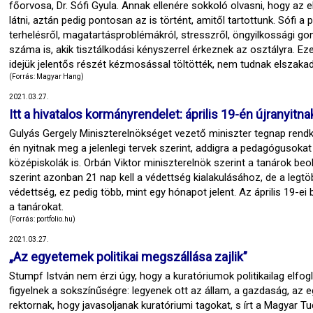
főorvosa, Dr. Sófi Gyula. Annak ellenére sokkoló olvasni, hogy az 
látni, aztán pedig pontosan az is történt, amitől tartottunk. Sófi 
terhelésről, magatartásproblémákról, stresszről, öngyilkossági 
száma is, akik tisztálkodási kényszerrel érkeznek az osztályra. Eze
idejük jelentős részét kézmosással töltötték, nem tudnak elszaka
(Forrás: Magyar Hang)
2021.03.27.
Itt a hivatalos kormányrendelet: április 19-én újranyitna
Gulyás Gergely Miniszterelnökséget vezető miniszter tegnap rendkívü
én nyitnak meg a jelenlegi tervek szerint, addigra a pedagógusokat 
középiskolák is. Orbán Viktor miniszterelnök szerint a tanárok beo
szerint azonban 21 nap kell a védettség kialakulásához, de a legtöb
védettség, ez pedig több, mint egy hónapot jelent. Az április 19-ei
a tanárokat.
(Forrás: portfolio.hu)
2021.03.27.
„Az egyetemek politikai megszállása zajlik”
Stumpf István nem érzi úgy, hogy a kuratóriumok politikailag elfo
figyelnek a sokszínűségre: legyenek ott az állam, a gazdaság, az 
rektornak, hogy javasoljanak kuratóriumi tagokat, s írt a Magyar