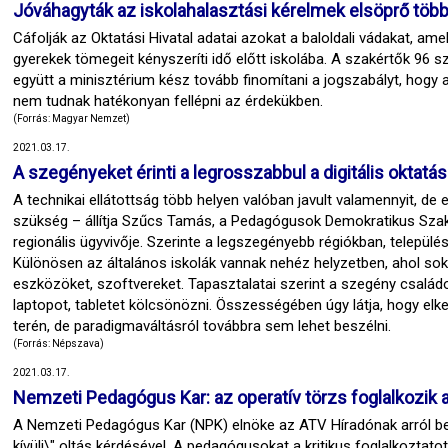
Jóváhagyták az iskolahalasztási kérelmek elsöprő töb
Cáfolják az Oktatási Hivatal adatai azokat a baloldali vádakat, am
gyerekek tömegeit kényszeríti idő előtt iskolába. A szakértők 96 s
együtt a minisztérium kész tovább finomítani a jogszabályt, hogy 
nem tudnak hatékonyan fellépni az érdekükben.
(Forrás: Magyar Nemzet)
2021.03.17.
A szegényeket érinti a legrosszabbul a digitális oktatás
A technikai ellátottság több helyen valóban javult valamennyit, de
szükség – állítja Szűcs Tamás, a Pedagógusok Demokratikus Sz
regionális ügyvivője. Szerinte a legszegényebb régiókban, települ
Különösen az általános iskolák vannak nehéz helyzetben, ahol s
eszközöket, szoftvereket. Tapasztalatai szerint a szegény családo
laptopot, tabletet kölcsönözni. Összességében úgy látja, hogy elk
terén, de paradigmaváltásról továbbra sem lehet beszélni.
(Forrás: Népszava)
2021.03.17.
Nemzeti Pedagógus Kar: az operatív törzs foglalkozik a
A Nemzeti Pedagógus Kar (NPK) elnöke az ATV Híradónak arról besz
kívüli\" oltás kérdésével. A pedagógusokat a kritikus foglalkoztato