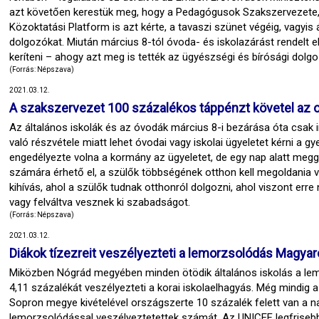
azt követően kerestük meg, hogy a Pedagógusok Szakszervezete,
Közoktatási Platform is azt kérte, a tavaszi szünet végéig, vagyis á
dolgozókat. Miután március 8-tól óvoda- és iskolazárást rendelt 
keríteni – ahogy azt meg is tették az ügyészségi és bírósági dolg
(Forrás: Népszava)
2021.03.12.
A szakszervezet 100 százalékos táppénzt követel az o
Az általános iskolák és az óvodák március 8-i bezárása óta csak
való részvétele miatt lehet óvodai vagy iskolai ügyeletet kérni a g
engedélyezte volna a kormány az ügyeletet, de egy nap alatt megg
számára érhető el, a szülők többségének otthon kell megoldania 
kihívás, ahol a szülők tudnak otthonról dolgozni, ahol viszont erre
vagy felváltva vesznek ki szabadságot.
(Forrás: Népszava)
2021.03.12.
Diákok tízezreit veszélyezteti a lemorzsolódás Magya
Miközben Nógrád megyében minden ötödik általános iskolás a lemo
4,11 százalékát veszélyezteti a korai iskolaelhagyás. Még mindig
Sopron megye kivételével országszerte 10 százalék felett van a na
lemorzsolódással veszélyeztetettek számát. Az UNICEF legfrisebb a