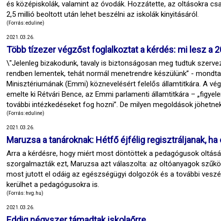
és középiskolák, valamint az óvodák. Hozzátette, az oltásokra csak
2,5 millió beoltott után lehet beszélni az iskolák kinyitásáról.
(Forrás: eduline)
2021.03.26.
Több tízezer végzőst foglalkoztat a kérdés: mi lesz a 
\"Jelenleg bizakodunk, tavaly is biztonságosan meg tudtuk szervez
rendben lementek, tehát normál menetrendre készülünk” - mondta
Minisztériumának (Emmi) köznevelésért felelős államtitkára. A 
emelte ki Rétvári Bence, az Emmi parlamenti államtitkára – „figyel
további intézkedéseket fog hozni”. De milyen megoldások jöhetn
(Forrás: eduline)
2021.03.26.
Maruzsa a tanároknak: Hétfő éjfélig regisztráljanak, ha 
Arra a kérdésre, hogy miért most döntöttek a pedagógusok oltás
szorgalmazták ezt, Maruzsa azt válaszolta: az oltóanyagok szűköss
most jutott el odáig az egészségügyi dolgozók és a további veszé
kerülhet a pedagógusokra is.
(Forrás: hvg.hu)
2021.03.26.
Eddig négyszer támadtak iskolaőrre