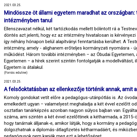
2021.03.25.
Mindössze öt állami egyetem maradhat az országban: t
intézményben tanul
Ellenszavazat nélkül, két tartózkodás mellett bólintott rá a Testn
döntés azt jelenti, hogy ez az intézmény hivatalosan is kérvényezi
így néhány hónapon belül alapítványi fenntartásba kerülhet. A Test
intézmény, amely - alighanem erőteljes kormányzati nyomásra - úg
működést. Három további intézményben – az Óbudai Egyetemen, 
Egyetemen – a hírek szerint szintén fontolgatják a modellváltást, i
Egyetem is átalakul.
(Forrás: eduline)
2021.03.25.
A felsőoktatásban az ellenkezője történik annak, amit a
Komoly gondokat vetít előre a pedagógus-utánpótlás is. Az óvod
emelkedett ugyan – valamelyest meghaladja a két évvel ezelőtt oda
osztatlan tanárképzés azonban nagyon súlyos bajban van. Egyálta
száma, ami szintén a két évvel ezelőttinek a kétharmada, a 2015
hogy tanárnak álljanak-e, amikor látják, hogy a kormány a pedagóg
dolgozhatnak a diplomás-átlagfizetés kétharmadáért, és miközben 
pedagógusok nem kapják meg ezt a lehetőséget.