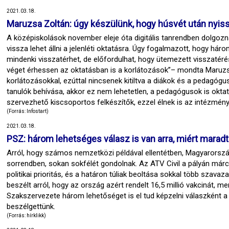
2021.03.18.
Maruzsa Zoltán: úgy készülünk, hogy húsvét után nyiss
A középiskolások november eleje óta digitális tanrendben dolgozna
vissza lehet állni a jelenléti oktatásra. Úgy fogalmazott, hogy há
mindenki visszatérhet, de előfordulhat, hogy ütemezett visszatéré
véget érhessen az oktatásban is a korlátozások”– mondta Maruzsa Z
korlátozásokkal, ezúttal nincsenek kitiltva a diákok és a pedagógu
tanulók behívása, akkor ez nem lehetetlen, a pedagógusok is oktat
szervezhető kiscsoportos felkészítők, ezzel élnek is az intézmén
(Forrás: Infostart)
2021.03.18.
PSZ: három lehetséges válasz is van arra, miért maradt
Arról, hogy számos nemzetközi példával ellentétben, Magyarorszá
sorrendben, sokan sokfélét gondolnak. Az ATV Civil a pályán márci
politikai prioritás, és a határon túliak beoltása sokkal több szav
beszélt arról, hogy az ország azért rendelt 16,5 millió vakcinát, m
Szakszervezete három lehetőséget is el tud képzelni válaszként a 
beszélgettünk.
(Forrás: hírklikk)