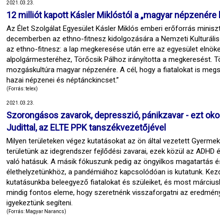
2021.03.23.
12 milliót kapott Kásler Miklóstól a „magyar népzenére
Az Élet Szolgálat Egyesület Kásler Miklós emberi erőforrás minis
decemberben az ethno-fitnesz kidolgozására a Nemzeti Kulturális 
az ethno-fitnesz: a lap megkeresése után erre az egyesület elnöke
alpolgármesteréhez, Törőcsik Pálhoz irányította a megkeresést. Tö
mozgáskultúra magyar népzenére. A cél, hogy a fiatalokat is meg
hazai népzenei és néptánckincset.”
(Forrás: telex)
2021.03.23.
Szorongásos zavarok, depresszió, pánikzavar - ezt okoz
Judittal, az ELTE PPK tanszékvezetőjével
Milyen területeken végez kutatásokat az ön által vezetett Gyerme
területünk az idegrendszer fejlődési zavarai, ezek közül az ADHD
való hatásuk. A másik fókuszunk pedig az öngyilkos magatartás és
élethelyzetünkhöz, a pandémiához kapcsolódóan is kutatunk. Kez
kutatásunkba beleegyező fiatalokat és szüleiket, és most márciu
mindig fontos eleme, hogy szeretnénk visszaforgatni az eredményei
igyekeztünk segíteni.
(Forrás: Magyar Narancs)