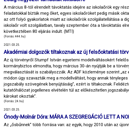
A március 8-tól elrendelt távoktatás idejére az iskolaőrök egy ré
feladatokkal bízták meg őket, egyes iskolaőröket pedig másik okt
az ott folyó gyakorlatok miatt az iskolaőrök szolgálatellátása a dig
iskolaőr volt szolgálatban, tavaly szeptember óta a távoktatás elr
következtében 80 eljárás indult. (MTI)
(Forrás: 444.hu)
2021.03.25.
Akadémiai dolgozók tiltakoznak az új felsőoktatási törv
Az új törvényről Stumpf István egyetemi modellváltásokért felel
kormánybiztos elmondta, hogy március 30-án nyújtják be a törvény
megválasztását is szabályozzák. Az ADF közleménye szerint „az 
módon úgy szavazták meg a modellváltást, hogy annak tényleges t
jogszabály szövegének benyújtásáig”, ezért is tiltakoznak. Felidéz
kutatóhálózat jogellenes elvételén túl az előkészítetlen jogszabá
károkat okoztak”.
(Forrás: 24.hu)
2021.03.25.
Ónody-Molnár Dóra: MÁRA A SZEGREGÁCIÓ LETT A N
Az „ősbűnnek” több forrása van: az egyik, hogy 2010 után az új