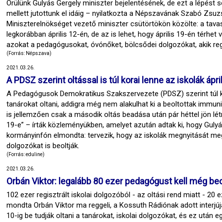
Örülünk Gulyás Gergely miniszter bejelentésének, de ezt a lépést 
mellett jutottunk el idáig – nyilatkozta a Népszavának Szabó Zs
Miniszterelnökséget vezető miniszter csütörtökön közölte: a tavaszi
legkorábban április 12-én, de az is lehet, hogy április 19-én térhet 
azokat a pedagógusokat, óvónőket, bölcsődei dolgozókat, akik regi
(Forrás: Népszava)
2021.03.26.
A PDSZ szerint oltással is túl korai lenne az iskolák ápril
A Pedagógusok Demokratikus Szakszervezete (PDSZ) szerint túl korai
tanárokat oltani, addigra még nem alakulhat ki a beoltottak immun
is jellemzően csak a második oltás beadása után pár héttel jön létr
19-e” – írták közleményükben, amelyet azután adtak ki, hogy Gulyá
kormányinfón elmondta: tervezik, hogy az iskolák megnyitását m
dolgozókat is beoltják.
(Forrás: eduline)
2021.03.26.
Orbán Viktor: legalább 80 ezer pedagógust kell még beo
102 ezer regisztrált iskolai dolgozóból - az oltási rend miatt - 20
mondta Orbán Viktor ma reggeli, a Kossuth Rádiónak adott interjúj
10-ig be tudják oltani a tanárokat, iskolai dolgozókat, és ez után e