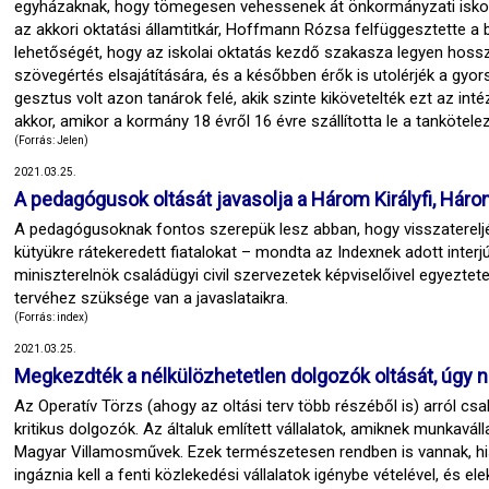
egyházaknak, hogy tömegesen vehessenek át önkormányzati iskolák
az akkori oktatási államtitkár, Hoffmann Rózsa felfüggesztette a 
lehetőségét, hogy az iskolai oktatás kezdő szakasza legyen hosszab
szövegértés elsajátítására, és a későbben érők is utolérjék a gyo
gesztus volt azon tanárok felé, akik szinte kikövetelték ezt az 
akkor, amikor a kormány 18 évről 16 évre szállította le a tankötele
(Forrás: Jelen)
2021.03.25.
A pedagógusok oltását javasolja a Három Királyfi, Hár
A pedagógusoknak fontos szerepük lesz abban, hogy visszatereljék a
kütyükre rátekeredett fiatalokat – mondta az Indexnek adott interj
miniszterelnök családügyi civil szervezetek képviselőivel egyeztet
tervéhez szüksége van a javaslataikra.
(Forrás: index)
2021.03.25.
Megkezdték a nélkülözhetetlen dolgozók oltását, úgy 
Az Operatív Törzs (ahogy az oltási terv több részéből is) arról csa
kritikus dolgozók. Az általuk említett vállalatok, amiknek munkavá
Magyar Villamosművek. Ezek természetesen rendben is vannak, his
ingáznia kell a fenti közlekedési vállalatok igénybe vételével, és