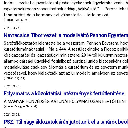
tagot – ezeket a javaslatokat pedig igyekeznek figyelembe venni. 
egyetemek megszabadulhatnak eddigi „béklyóiktól”. – Persze lehete
fenntartást, de a kormány ezt választotta – tette hozzá.
(Forrás: Népszava)
2021.03.27.
Navracsics Tibor vezeti a modellváltó Pannon Egyetem
Sajtótájékoztatón jelentette be a veszprémi Pannon Egyetem, hogy
kuratóriumának tagjai – írja a 444. A testület elnöke a Fidesz poli
közigazgatási és igazságügyi minisztere, 2014-től külügyminisztere v
állampolgársági ügyekkel foglalkozó európai uniós biztosaként do
megalakulása csak egy állomás a kuratórium és az egyetem mun
vezetésével, hogy kialakítsák azt az új modellt, amelyben az egy
(Forrás: hvg.hu)
2021.03.26.
Folyamatos a közoktatási intézmények fertőtlenítése
A MAGYAR HONVÉDSÉG KATONÁI FOLYAMATOSAN FERTŐTLENÍT
(Forrás: Magyar Nemzet)
2021.03.26.
PSZ: Túl nagy áldozatok árán jutottunk el a tanárok beo