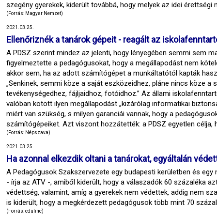
szegény gyerekek, kiderült továbbá, hogy melyek az idei érettsé
(Forrás: Magyar Nemzet)
2021.03.25.
Ellenőriznék a tanárok gépeit - reagált az iskolafenntart
A PDSZ szerint mindez az jelenti, hogy lényegében semmi sem mara
figyelmeztette a pedagógusokat, hogy a megállapodást nem köteles
akkor sem, ha az adott számítógépet a munkáltatótól kapták használ
„Senkinek, semmi köze a saját eszközeidhez, pláne nincs köze a s
tevékenységedhez, fájljaidhoz, fotóidhoz.” Az állami iskolafenntar
valóban kötött ilyen megállapodást „kizárólag informatikai biztons
miért van szükség, s milyen garanciái vannak, hogy a pedagógusok 
számítógépeiket. Azt viszont hozzátették: a PDSZ egyetlen célja,
(Forrás: Népszava)
2021.03.25.
Ha azonnal elkezdik oltani a tanárokat, egyáltalán véde
A Pedagógusok Szakszervezete egy budapesti kerületben és egy 
- írja az ATV -, amiből kiderült, hogy a válaszadók 60 százaléka az
védettség, valamint, amíg a gyerekek nem védettek, addig nem sz
is kiderült, hogy a megkérdezett pedagógusok több mint 70 százalé
(Forrás: eduline)