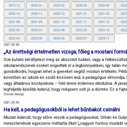
2019.12.
2020.01.
2020.02.
2020.03.
2020.04.
2020
2020.10.
2020.11.
2020.12.
2021.01.
2021.02.
2021
2021.08.
2021.09.
2021.10.
2021.11.
2021.12.
2022
2022.06.
2022.07.
2022.08.
2022.09.
2022.10.
2022
2023.04.
2023.05.
2023.06.
2023.07.
2023.11.
2021.03.30.
„Az érettségi értelmetlen vizsga, főleg a mostani form
Sok kutató kérdőjelezi meg az abszolút tudást, vagy a felkészültsé
iskolarendszerek ezeket engedték el a legkönnyebben, így talán most
gondolkodni, hogyan lehet a gyereket segítő módon értékelni. Példáu
követően az iskola és szülő közösen leül, a pedagógus elmondja,
vagy általános középiskola – felé lenne érdemes elindulnia. A jav
legfeljebb később kiderül, hogy mégsem volt jó a döntés. Ez a fajt
(Forrás: thevip)
2021.03.30.
Ha kell, a pedagógusokból is lehet bűnbakot csinálni
Miután kiderült, hogy előre veszik a pedagógusokat, Orbán és Guly
miniszterelnök egyszerre méltatta őket („nagyon fontos munkát vég