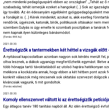
„nem mindenki pedagóguspárti ebben az országban”. „Tehát az ő m
szabadság, tehát ismerjük ezeket a hangokat (...) Sok az igazsá
így tovább. Az én édesanyám egyébként gyógypedagógusként ment
a fonákját is. (...) Kérek mindenkit, azokat is, akik esetleg fönnta
rendőrök, ügyészek, katonák, bírók, politikusok oltásakor nem merü
szemben.Gulyás is úgy emelte ki szombati posztjában a tanárok f
nem kapnak ilyen különleges bánásmódot.
(Forrás: 444.hu)
2021.03.30.
Érettségizők a tantermekben két héttel a vizsgák előtt
A nyitással kapcsolatban azonban nagyon sok kérdés merült fel, p
oltva lesznek, a diákok ugyanúgy megfertőzhetik egymást. Illetve az
több hónapja tartó távoktatásból az utolsó hajrára hatékonyan sze
mekkora a kockázata annak, hogy ebben a két hétben pont azok fe
konkrét válaszok még nincsenek sok oktatási szervezet dolgozik 
kíváncsiak vagyunk, ti mit gondoltok.
(Forrás: eduline)
2021.03.30.
Komoly ellenszenvet váltott ki az érettségizők petíciój
Egy átlagos tanév 180 tanítási napból áll. Az idén érettségiző évf