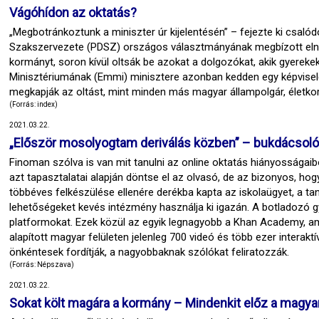
Vágóhídon az oktatás?
„Megbotránkoztunk a miniszter úr kijelentésén” – fejezte ki csa
Szakszervezete (PDSZ) országos választmányának megbízott elnöke, 
kormányt, soron kívül oltsák be azokat a dolgozókat, akik gyereke
Minisztériumának (Emmi) minisztere azonban kedden egy képviselő
megkapják az oltást, mint minden más magyar állampolgár, életko
(Forrás: index)
2021.03.22.
„Először mosolyogtam deriválás közben” – bukdácsoló h
Finoman szólva is van mit tanulni az online oktatás hiányosságaib
azt tapasztalatai alapján döntse el az olvasó, de az bizonyos, ho
többéves felkészülése ellenére derékba kapta az iskolaügyet, a tanó
lehetőségeket kevés intézmény használja ki igazán. A botladozó gy
platformokat. Ezek közül az egyik legnagyobb a Khan Academy, ame
alapított magyar felületen jelenleg 700 videó és több ezer interak
önkéntesek fordítják, a nagyobbaknak szólókat feliratozzák.
(Forrás: Népszava)
2021.03.22.
Sokat költ magára a kormány – Mindenkit előz a magya