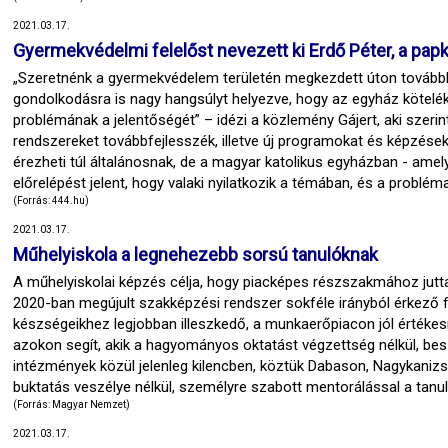
2021.03.17.
Gyermekvédelmi felelőst nevezett ki Erdő Péter, a pap
„Szeretnénk a gyermekvédelem területén megkezdett úton továbbl
gondolkodásra is nagy hangsúlyt helyezve, hogy az egyház kötelé
problémának a jelentőségét” – idézi a közlemény Gájert, aki szerint
rendszereket továbbfejlesszék, illetve új programokat és képzéseket
érezheti túl általánosnak, de a magyar katolikus egyházban - am
előrelépést jelent, hogy valaki nyilatkozik a témában, és a problé
(Forrás: 444.hu)
2021.03.17.
Műhelyiskola a legnehezebb sorsú tanulóknak
A műhelyiskolai képzés célja, hogy piacképes részszakmához jutt
2020-ban megújult szakképzési rendszer sokféle irányból érkező f
készségeikhez legjobban illeszkedő, a munkaerőpiacon jól értékes
azokon segít, akik a hagyományos oktatást végzettség nélkül, besz
intézmények közül jelenleg kilencben, köztük Dabason, Nagykani
buktatás veszélye nélkül, személyre szabott mentorálással a tanul
(Forrás: Magyar Nemzet)
2021.03.17.