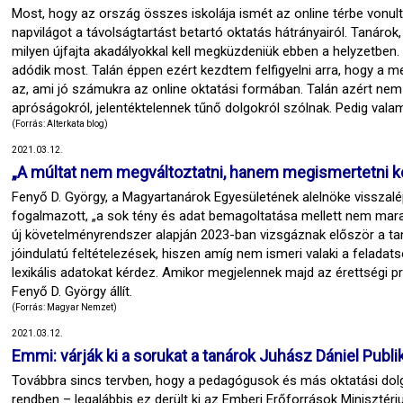
Most, hogy az ország összes iskolája ismét az online térbe vonult
napvilágot a távolságtartást betartó oktatás hátrányairól. Tanárok,
milyen újfajta akadályokkal kell megküzdeniük ebben a helyzetben
adódik most. Talán éppen ezért kezdtem felfigyelni arra, hogy a m
az, ami jó számukra az online oktatási formában. Talán azért ne
apróságokról, jelentéktelennek tűnő dolgokról szólnak. Pedig valam
(Forrás: Alterkata blog)
2021.03.12.
„A múltat nem megváltoztatni, hanem megismertetni kell 
Fenyő D. György, a Magyartanárok Egyesületének alelnöke visszalép
fogalmazott, „a sok tény és adat bemagoltatása mellett nem mara
új követelményrendszer alapján 2023-ban vizsgáznak először a ta
jóindulatú feltételezések, hiszen amíg nem ismeri valaki a feladats
lexikális adatokat kérdez. Amikor megjelennek majd az érettségi pr
Fenyő D. György állít.
(Forrás: Magyar Nemzet)
2021.03.12.
Emmi: várják ki a sorukat a tanárok Juhász Dániel Publ
Továbbra sincs tervben, hogy a pedagógusok és más oktatási dol
rendben – legalábbis ez derült ki az Emberi Erőforrások Minisztér