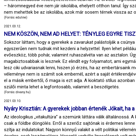
– háromnegyed éve nem jár iskolába, ehelyett otthon tanul. Így 
nem mehettek be az iskolába, azok már sosem térnek vissza az o
(Forrás: eduline)
2021.03.12.
NEM KÖSZÖN, NEM AD HELYET: TÉNYLEG EGYRE TIS
Sokszor láttam, hogy a gyerekek a zavarukat palástolják a csúnya
egyszerűen nem tudnak mit kezdeni a helyzettel. Ilyen lehet példá
evőeszköz, több pohár, valamint ruhaszalvéta van az asztalon. Úg
magabiztosabbak is lesznek. Ez elindít egy folyamatot, ami egymá
lesz ciki udvariasnak lenni, hiszen jó érzés, ha az embertársain
véleménye nem is számít sok embernél, azért a saját értékrendjéve
el a másik embertől, ő maga is ezt adja. A kioktató stílus azonban
szülői minta lehet a legfontosabb, valamint a beszélgetés.
(Forrás: divany.hu)
2021.03.10.
Nyáry Krisztián: A gyerekek jobban értenék Jókait, ha a 
Az ideologikus „vitakultúra” a szemünk láttára válik általánossá.
csak a földbe döngölés. Erről a szeriőz sajtónak is érdemes lenn
szítja az indulatokat. Nagyon könnyű valakit a vélt politikai vél