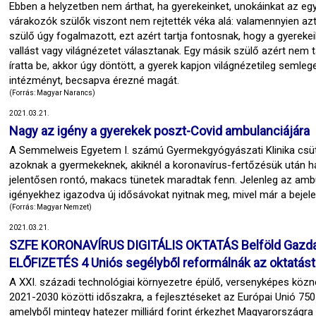
Ebben a helyzetben nem árthat, ha gyerekeinket, unokáinkat az egy
várakozók szülők viszont nem rejtették véka alá: valamennyien azt
szülő úgy fogalmazott, ezt azért tartja fontosnak, hogy a gyereke
vallást vagy világnézetet választanak. Egy másik szülő azért nem 
íratta be, akkor úgy döntött, a gyerek kapjon világnézetileg semle
intézményt, becsapva érezné magát.
(Forrás: Magyar Narancs)
2021.03.21.
Nagy az igény a gyerekek poszt-Covid ambulanciájára
A Semmelweis Egyetem I. számú Gyermekgyógyászati Klinika csütö
azoknak a gyermekeknek, akiknél a koronavírus-fertőzésük után ha
jelentősen rontó, makacs tünetek maradtak fenn. Jelenleg az ambul
igényekhez igazodva új idősávokat nyitnak meg, mivel már a bejelen
(Forrás: Magyar Nemzet)
2021.03.21.
SZFE KORONAVÍRUS DIGITÁLIS OKTATÁS Belföld Gazdasá
ELŐFIZETÉS 4 Uniós segélyből reformálnák az oktatást
A XXI. századi technológiai környezetre épülő, versenyképes kö
2021-2030 közötti időszakra, a fejlesztéseket az Európai Unió 750 m
amelyből mintegy hatezer milliárd forint érkezhet Magyarországra 