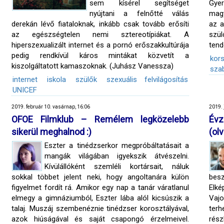
sem kísérel segítséget
Gy
nyújtani a felnőtté válás
magy
derekán lévő fiataloknak, inkább csak tovább erősíti
az a
az egészségtelen nemi sztereotípiákat. A
szül
hiperszexualizált internet és a pornó erőszakkultúrája
tend
pedig rendkívül káros mintákat közvetít a
kors
kiszolgáltatott kamaszoknak. (Juhász Vanessza)
sza
internet
iskola
szülők
szexuális felvilágosítás
UNICEF
2019. február 10. vasárnap, 16:06
2019. 
OFOE Filmklub – Remélem legközelebb
Évz
sikerül meghalnod :)
(ol
Eszter a tinédzserkor megpróbáltatásait a
mangák világában igyekszik átvészelni.
Kívülállóként szemléli kortársait, náluk
sokkal többet jelent neki, hogy angoltanára külön
bes
figyelmet fordít rá. Amikor egy nap a tanár váratlanul
Elké
elmegy a gimnáziumból, Eszter lába alól kicsúszik a
Vaj
talaj. Muszáj szembenéznie tinédzser korosztályával,
ter
azok hiúságával és saját csapongó érzelmeivel.
rész