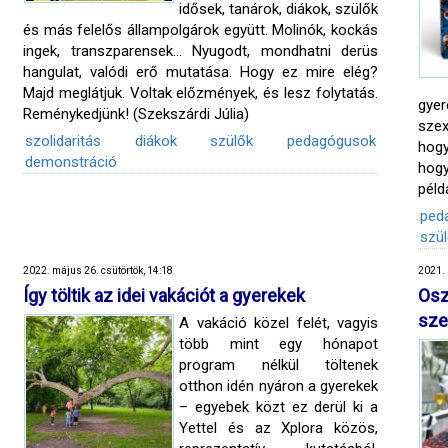
idősek, tanárok, diákok, szülők
és más felelős állampolgárok együtt. Molinók, kockás
ingek, transzparensek... Nyugodt, mondhatni derüs
hangulat, valódi erő mutatása. Hogy ez mire elég?
Majd meglátjuk. Voltak előzmények, és lesz folytatás.
gyer
Reménykedjünk! (Szekszárdi Júlia)
szex
szolidaritás
diákok
szülők
pedagógusok
hogy
demonstráció
hog
péld
ped
szü
2022. május 26. csütörtök, 14:18
2021. 
Így töltik az idei vakációt a gyerekek
Os
sze
A vakáció közel felét, vagyis
több mint egy hónapot
program nélkül töltenek
otthon idén nyáron a gyerekek
– egyebek közt ez derül ki a
Yettel és az Xplora közös,