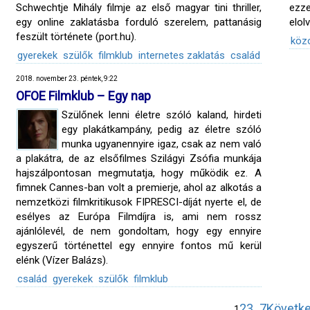
Schwechtje Mihály filmje az első magyar tini thriller,
ezz
egy online zaklatásba forduló szerelem, pattanásig
elol
feszült története (port.hu).
köz
gyerekek
szülők
filmklub
internetes zaklatás
család
2018. november 23. péntek, 9:22
OFOE Filmklub – Egy nap
Szülőnek lenni életre szóló kaland, hirdeti
egy plakátkampány, pedig az életre szóló
munka ugyanennyire igaz, csak az nem való
a plakátra, de az elsőfilmes Szilágyi Zsófia munkája
hajszálpontosan megmutatja, hogy működik ez. A
fimnek Cannes-ban volt a premierje, ahol az alkotás a
nemzetközi filmkritikusok FIPRESCI-díját nyerte el, de
esélyes az Európa Filmdíjra is, ami nem rossz
ajánlólevél, de nem gondoltam, hogy egy ennyire
egyszerű történettel egy ennyire fontos mű kerül
elénk (Vízer Balázs).
család
gyerekek
szülők
filmklub
2
3
7
Követke
1
…