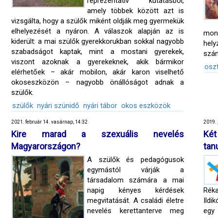
reprezentatív kutatásból,
amely többek között azt is
vizsgálta, hogy a szülők miként oldják meg gyermekük
elhelyezését a nyáron. A válaszok alapján az is
mon
kiderült: a mai szülők gyerekkorukban sokkal nagyobb
hely
szabadságot kaptak, mint a mostani gyerekek,
szám
viszont azoknak a gyerekeknek, akik bármikor
oszt
elérhetőek – akár mobilon, akár karon viselhető
okoseszközön – nagyobb önállóságot adnak a
szülők.
szülők
nyári szünidő
nyári tábor
okos eszközök
2021. február 14. vasárnap, 14:32
2019. 
Kire marad a szexuális nevelés
Két
Magyarországon?
tan
A szülők és pedagógusok
egymástól várják a
társadalom számára a mai
napig kényes kérdések
Réka
megvitatását. A családi életre
Ildi
nevelés kerettanterve meg
egy