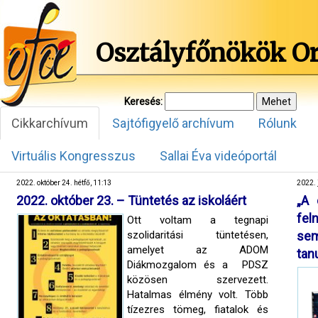
Osztályfőnökök O
Keresés:
Cikkarchívum
Sajtófigyelő archívum
Rólunk
Virtuális Kongresszus
Sallai Éva videóportál
2022. október 24. hétfő, 11:13
2022. 
2022. október 23. – Tüntetés az iskoláért
„A 
fel
Ott voltam a tegnapi
szolidaritási tüntetésen,
se
amelyet az ADOM
tan
Diákmozgalom és a PDSZ
közösen szervezett.
Hatalmas élmény volt. Több
tízezres tömeg, fiatalok és