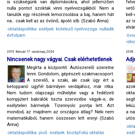
is szükségünk van diplomásokra, ahol jellemzően
felv
nulla pontot szoktak vinni nyelvvizsgákból. Nem a
vető
tanulók egy részének lemorzsolása a baj, hanem hát
kell
na... csak kell az az óvónő, ápoló stb. (Szabó Anna).
az i
elvá
oktatáspolitika
esélyek
kötelező nyelvvizsga
nulladik
évfolyam
óvo
isko
2019. február 17. vasárnap, 20:54
2018. 
Nincsenek nagy vágyai. Csak elérhetetlenek
Adj
Megírta a központit. Autószerelő szeretne
lenni. Gondolom, gépészeti szakmacsoport.
A szerelő, a szaki, aki csak úgy ért a
betoppanó ügyfél bármilyen verdájához, már ritka.
azok
Nem tudom olajszagú műhelybe vagy a fedélzeti
okt
kompjútert babrálók tiszta szervizébe vágyik-e, de
segí
esélytelen bármelyik. Tizennyolc pontja lett. Azt
lekü
mondod, az majdnem az országos átlag? Neki nem
a na
matematikából, hanem összesen lett ennyi (Szabó
utós
Anna).
okta
oktatáspolitika
jövő
esélyek
középfokú oktatás
esél