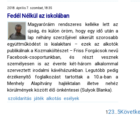
2018. április 7. szombat, 18:35
Fedél Nélkül az iskolában
Magyaróráim rendszeres kelléke lett az
újság, és külön öröm, hogy egy idő után a
lap néhány szerzőjével sikerült szorosabb
együttműködést is kialakítani – ezek az alkotók
publikálnak a Kozmaköltészet – Friss Forgácsok nevű
Facebook-csoportunkban, és részt vesznek
személyesen is az évente két-három alkalommal
szerveztett irodalmi kávéházunkban. Legutóbb pedig
érzékenyítő foglalkozást tartottak a 10.a-ban a
Menhely Alapítvány hajléktalan illetve nehéz
körülmények között élő önkéntesei (Sulyok Blanka).
szolidaritás
játék
alkotás
esélyek
2
3
5
Követke
1
…