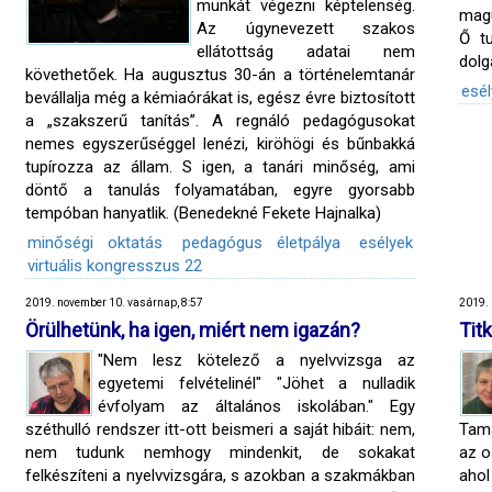
munkát végezni képtelenség.
magu
Az úgynevezett szakos
Ő tu
ellátottság adatai nem
dolg
követhetőek. Ha augusztus 30-án a történelemtanár
esél
bevállalja még a kémiaórákat is, egész évre biztosított
a „szakszerű tanítás”. A regnáló pedagógusokat
nemes egyszerűséggel lenézi, kiröhögi és bűnbakká
tupírozza az állam. S igen, a tanári minőség, ami
döntő a tanulás folyamatában, egyre gyorsabb
tempóban hanyatlik. (Benedekné Fekete Hajnalka)
minőségi oktatás
pedagógus életpálya
esélyek
virtuális kongresszus 22
2019. november 10. vasárnap, 8:57
2019. 
Örülhetünk, ha igen, miért nem igazán?
Tit
"Nem lesz kötelező a nyelvvizsga az
egyetemi felvételinél" "Jöhet a nulladik
évfolyam az általános iskolában." Egy
széthulló rendszer itt-ott beismeri a saját hibáit: nem,
Tamá
nem tudunk nemhogy mindenkit, de sokakat
az o
felkészíteni a nyelvvizsgára, s azokban a szakmákban
ahol