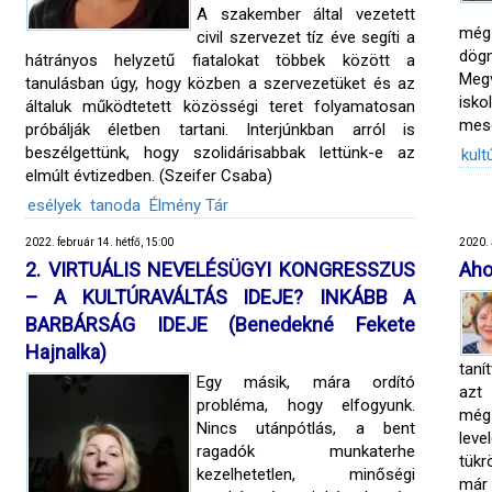
A szakember által vezetett
még
civil szervezet tíz éve segíti a
dögn
hátrányos helyzetű fiatalokat többek között a
Meg
tanulásban úgy, hogy közben a szervezetüket és az
isko
általuk működtetett közösségi teret folyamatosan
mese
próbálják életben tartani. Interjúnkban arról is
beszélgettünk, hogy szolidárisabbak lettünk-e az
kult
elmúlt évtizedben. (Szeifer Csaba)
esélyek
tanoda
Élmény Tár
2022. február 14. hétfő, 15:00
2020. 
2. VIRTUÁLIS NEVELÉSÜGYI KONGRESSZUS
Aho
– A KULTÚRAVÁLTÁS IDEJE? INKÁBB A
BARBÁRSÁG IDEJE (Benedekné Fekete
Hajnalka)
taní
Egy másik, mára ordító
azt 
probléma, hogy elfogyunk.
még
Nincs utánpótlás, a bent
leve
ragadók munkaterhe
tükr
kezelhetetlen, minőségi
már 