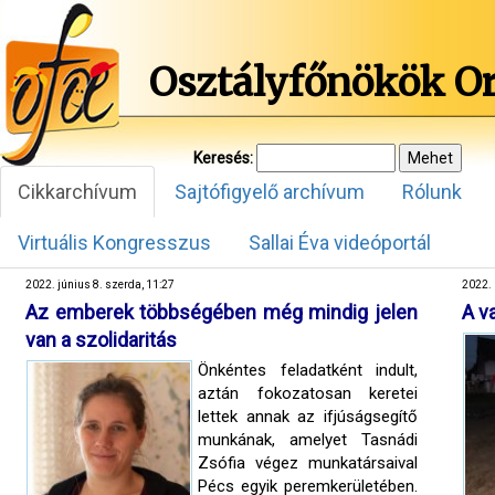
Osztályfőnökök O
Keresés:
Cikkarchívum
Sajtófigyelő archívum
Rólunk
Virtuális Kongresszus
Sallai Éva videóportál
2022. június 8. szerda, 11:27
2022. 
Az emberek többségében még mindig jelen
A v
van a szolidaritás
Önkéntes feladatként indult,
aztán fokozatosan keretei
lettek annak az ifjúságsegítő
munkának, amelyet Tasnádi
Zsófia végez munkatársaival
Pécs egyik peremkerületében.