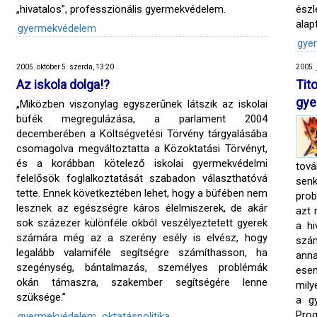
„hivatalos”, professzionális gyermekvédelem.
ész
alap
gyermekvédelem
gye
2005. október 5. szerda, 13:20
2005. 
Az iskola dolga!?
Tit
gye
„Miközben viszonylag egyszerűnek látszik az iskolai
büfék megregulázása, a parlament 2004
decemberében a Költségvetési Törvény tárgyalásába
csomagolva megváltoztatta a Közoktatási Törvényt,
és a korábban kötelező iskolai gyermekvédelmi
tov
felelősök foglalkoztatását szabadon választhatóvá
sen
tette. Ennek következtében lehet, hogy a büfében nem
prob
lesznek az egészségre káros élelmiszerek, de akár
azt 
sok százezer különféle okból veszélyeztetett gyerek
a hi
számára még az a szerény esély is elvész, hogy
szám
legalább valamiféle segítségre számíthasson, ha
anna
szegénység, bántalmazás, személyes problémák
ese
okán támaszra, szakember segítségére lenne
mily
szüksége.”
a g
Pro
gyermekvédelem
oktatáspolitika