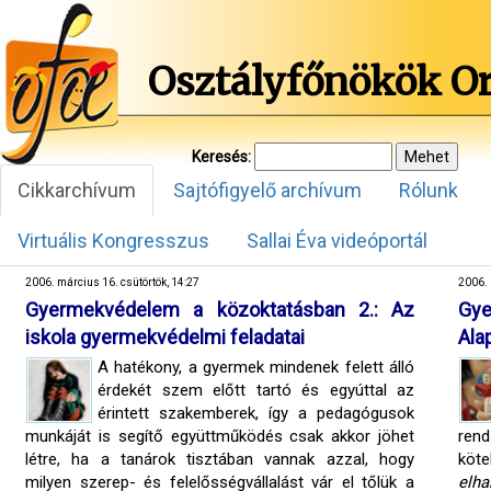
Osztályfőnökök O
Keresés:
Cikkarchívum
Sajtófigyelő archívum
Rólunk
Virtuális Kongresszus
Sallai Éva videóportál
2006. március 16. csütörtök, 14:27
2006. 
Gyermekvédelem a közoktatásban 2.: Az
Gy
iskola gyermekvédelmi feladatai
Ala
A hatékony, a gyermek mindenek felett álló
érdekét szem előtt tartó és egyúttal az
érintett szakemberek, így a pedagógusok
munkáját is segítő együttműködés csak akkor jöhet
ren
létre, ha a tanárok tisztában vannak azzal, hogy
köt
milyen szerep- és felelősségvállalást vár el tőlük a
elha