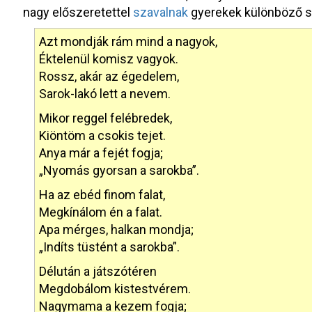
nagy előszeretettel
szavalnak
gyerekek különböző s
Azt mondják rám mind a nagyok,
Éktelenül komisz vagyok.
Rossz, akár az égedelem,
Sarok-lakó lett a nevem.
Mikor reggel felébredek,
Kiöntöm a csokis tejet.
Anya már a fejét fogja;
„Nyomás gyorsan a sarokba”.
Ha az ebéd finom falat,
Megkínálom én a falat.
Apa mérges, halkan mondja;
„Indíts tüstént a sarokba”.
Délután a játszótéren
Megdobálom kistestvérem.
Nagymama a kezem fogja;