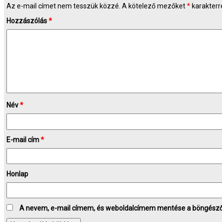
Az e-mail címet nem tesszük közzé.
A kötelező mezőket
*
karakterre
Hozzászólás
*
Név
*
E-mail cím
*
Honlap
A nevem, e-mail címem, és weboldalcímem mentése a böngész