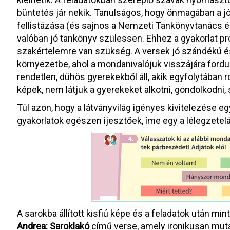
büntetés jár nekik. Tanulságos, hogy önmagában a 
fellistázása (és sajnos a Nemzeti Tankönyvtanács é
valóban jó tankönyv szülessen. Ehhez a gyakorlat pró
szakértelemre van szükség. A versek jó szándékú és
környezetbe, ahol a mondanivalójuk visszájára ford
rendetlen, dühös gyerekekből áll, akik egyfolytában 
képek, nem látjuk a gyerekeket alkotni, gondolkodni, s
Túl azon, hogy a látványvilág igényes kivitelezése eg
gyakorlatok egészen ijesztőek, íme egy a lélegzetelál
A sarokba állított kisfiú képe és a feladatok után mi
Andrea: Saroklakó
című verse, amely ironikusan mutat