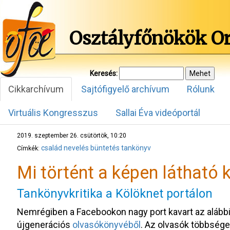
Osztályfőnökök O
Keresés:
Cikkarchívum
Sajtófigyelő archívum
Rólunk
Virtuális Kongresszus
Sallai Éva videóportál
2019. szeptember 26. csütörtök, 10:20
család
nevelés
büntetés
tankönyv
Címkék:
Mi történt a képen látható k
Tankönyvkritika a Kölöknet portálon
Nemrégiben a Facebookon nagy port kavart az alább
újgenerációs
olvasókönyvéből
. Az olvasók többsége