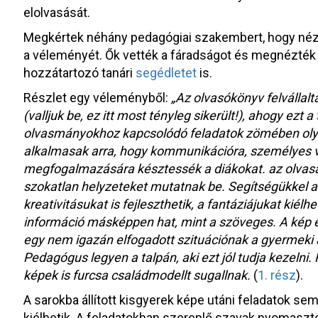
elolvasását.
Megkértek néhány pedagógiai szakembert, hogy néz
a véleményét. Ők vették a fáradságot és megnézték
hozzátartozó tanári
segédletet
is.
Részlet egy véleményből:
„Az olvasókönyv felvállal
(valljuk be, ez itt most tényleg sikerült!), ahogy ezt 
olvasmányokhoz kapcsolódó feladatok zömében oly
alkalmasak arra, hogy kommunikációra, személyes 
megfogalmazására késztessék a diákokat. az olvasás
szokatlan helyzeteket mutatnak be. Segítségükkel 
kreativitásukat is fejleszthetik, a fantáziájukat kiélhe
információ másképpen hat, mint a szöveges. A kép 
egy nem igazán elfogadott szituációnak a gyermeki a
Pedagógus legyen a talpán, aki ezt jól tudja kezelni.
képek is furcsa családmodellt sugallnak.
(
1. rész
).
A sarokba állított kisgyerek képe utáni feladatok sem
kiélhetik. A feladatokban szereplő szavak nyomasztó