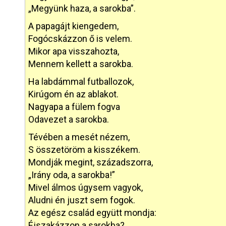
„Megyünk haza, a sarokba”.
A papagájt kiengedem,
Fogócskázzon ő is velem.
Mikor apa visszahozta,
Mennem kellett a sarokba.
Ha labdámmal futballozok,
Kirúgom én az ablakot.
Nagyapa a fülem fogva
Odavezet a sarokba.
Tévében a mesét nézem,
S összetöröm a kisszékem.
Mondják megint, századszorra,
„Irány oda, a sarokba!”
Mivel álmos úgysem vagyok,
Aludni én juszt sem fogok.
Az egész család együtt mondja:
Éjszakázzon a sarokba?