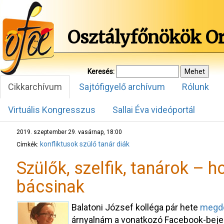
Osztályfőnökök O
Keresés:
Cikkarchívum
Sajtófigyelő archívum
Rólunk
Virtuális Kongresszus
Sallai Éva videóportál
2019. szeptember 29. vasárnap, 18:00
konfliktusok
szülő
tanár
diák
Címkék:
Szülők, szelfik, tanárok –
bácsinak
Balatoni József kolléga pár hete
megdo
árnyalnám a vonatkozó Facebook-beje