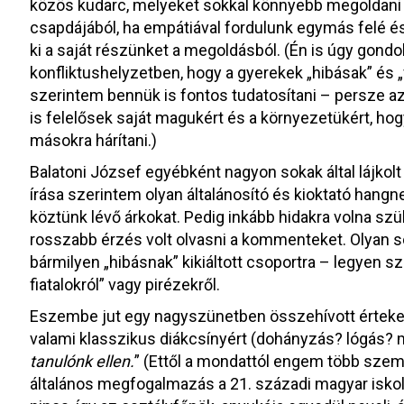
közös kudarc, melyeket sokkal könnyebb megoldani ú
csapdájából, ha empátiával fordulunk egymás felé é
ki a saját részünket a megoldásból. (Én is úgy gon
konfliktushelyzetben, hogy a gyerekek „hibásak” és „
szerintem bennük is fontos tudatosítani – persze a
is felelősek saját magukért és a környezetükért, hog
másokra hárítani.)
Balatoni József egyébként nagyon sokak által lájkolt 
írása szerintem olyan általánosító és kioktató hangn
köztünk lévő árkokat. Pedig inkább hidakra volna szü
rosszabb érzés volt olvasni a kommenteket. Olyan so
bármilyen „hibásnak” kikiáltott csoportra – legyen szó
fiatalokról” vagy pirézekről.
Eszembe jut egy nagyszünetben összehívott értekezle
valami klasszikus diákcsínyért (dohányzás? lógás?
tanulónk ellen.
” (Ettől a mondattól engem több szemp
általános megfogalmazás a 21. századi magyar iskolá