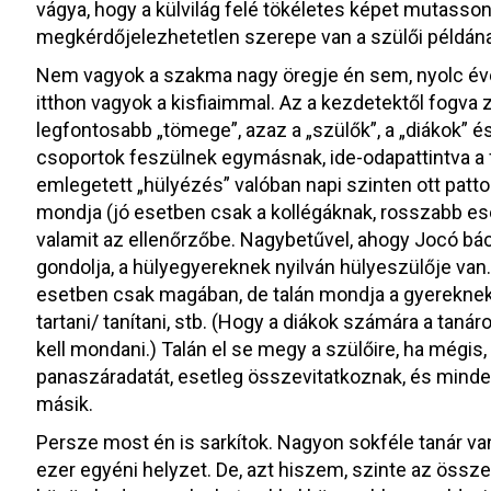
vágya, hogy a külvilág felé tökéletes képet mutasson
megkérdőjelezhetetlen szerepe van a szülői példán
Nem vagyok a szakma nagy öregje én sem, nyolc éve
itthon vagyok a kisfiaimmal. Az a kezdetektől fogva z
legfontosabb „tömege”, azaz a „szülők”, a „diákok” 
csoportok feszülnek egymásnak, ide-odapattintva a fe
emlegetett „hülyézés” valóban napi szinten ott patt
mondja (jó esetben csak a kollégáknak, rosszabb eset
valamit az ellenőrzőbe. Nagybetűvel, ahogy Jocó bács
gondolja, a hülyegyereknek nyilván hülyeszülője van. 
esetben csak magában, de talán mondja a gyereknek 
tartani/ tanítani, stb. (Hogy a diákok számára a taná
kell mondani.) Talán el se megy a szülőire, ha mégis
panaszáradatát, esetleg összevitatkoznak, és minden
másik.
Persze most én is sarkítok. Nagyon sokféle tanár va
ezer egyéni helyzet. De, azt hiszem, szinte az össze