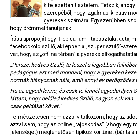
kifejezetten tisztelem. Tetszik, ahogy k
szerepéből, hogy izgalmas, kreatív mó
gyerekek számára. Egyszerűbben szólva
hogy örömmel tanuljanak.
Írása apropóját egy Tropicarium-i tapasztalat adta, m
facebookoló szülő, aki éppen a „szuper szülő”-szere
vet, hogy az „offline térben” a gyereke elfogadhatatla
„Persze, kedves Szülő, te leszel a legjobban felhábo
pedagógus azt meri mondani, hogy a gyereked kezelh
normák hiányoznak nála, amit ennyi év berögződés 
Ha ez egyedi lenne, és csak te lennél egyedül ilyen
láttam, hogy belőled kedves Szülő, nagyon sok van
csak példákat követ.”
Természetesen nem azzal vitatkozom, hogy az adott
azzal sem, hogy az online „rajoskodás” (ahogy egy r
jelenséget) meglehetősen tipikus kortünet (bár talán