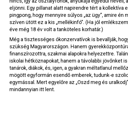
nincs, így az osztályfőnök, anyukája egyedül neveli,
eljönni. Egy pillanat alatt napirendre tért a kollektíva
pingpong, hogy mennyire súlyos „az ügy”, amire én m
szíven ütött ez a kis „mellékinfó”. (Ha jól emlékszem
éve még 18 év volt a tanköteles korhatár.)
Még a tisztességes ókonzervatívok is bevallják, hog
szükség Magyarországon. Hanem gyerekközpontúra,
finanszírozottra, szakmai alapokra helyezettre. Talá
iskolai hétköznapokat, hanem a távolabbi jövőnket is
tanárok, diákok, és, igen, a gyakran méltatlanul mell
mögött egyformán esendő emberek, tudunk-e szolid
egymással. Mert egyelőre az „Oszd meg és uralkodj
mindannyian itt lent.