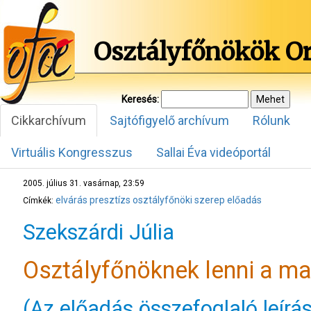
Osztályfőnökök O
Keresés:
Cikkarchívum
Sajtófigyelő archívum
Rólunk
Virtuális Kongresszus
Sallai Éva videóportál
2005. július 31. vasárnap, 23:59
elvárás
presztízs
osztályfőnöki szerep
előadás
Címkék:
Szekszárdi Júlia
Osztályfőnöknek lenni a ma
(Az előadás összefoglaló leírá