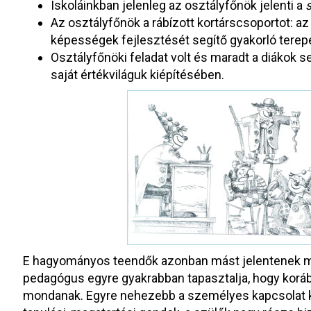
Iskoláinkban jelenleg az osztályfőnök jelenti a
Az osztályfőnök a rábízott kortárscsoportot: a
képességek fejlesztését segítő gyakorló terep
Osztályfőnöki feladat volt és maradt a diákok 
saját értékviláguk kiépítésében.
E hagyományos teendők azonban mást jelentenek ma,
pedagógus egyre gyakrabban tapasztalja, hogy korá
mondanak. Egyre nehezebb a személyes kapcsolat ki