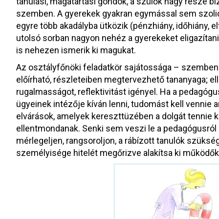
tanulási, magatartási gondok, a szülők nagy része bi
szemben. A gyerekek gyakran egymással sem szolid
egyre több akadályba ütközik (pénzhiány, időhiány, e
utolsó sorban nagyon nehéz a gyerekeket eligazítani
is nehezen ismerik ki magukat.
Az osztályfőnöki feladatkör sajátossága – szemben 
előírható, részleteiben megtervezhető tananyaga; el
rugalmasságot, reflektivitást igényel. Ha a pedagóg
ügyeinek intézője kíván lenni, tudomást kell vennie ar
elvárások, amelyek kereszttüzében a dolgát tennie 
ellentmondanak. Senki sem veszi le a pedagógusról 
mérlegeljen, rangsoroljon, a rábízott tanulók szükségl
személyisége hitelét megőrizve alakítsa ki működők