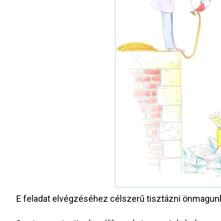
E feladat elvégzéséhez célszerű tisztázni önmagun