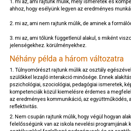
1. mi az, ami rajtunk múlik, mely ismeretek és komp
ahhoz, hogy esélyünk legyen az eredményes munká
2. mi az, ami nem rajtunk múlik, de aminek a formál
3. mi az, ami tőlünk függetlenül alakul, s miként vi
jelenségekhez. körülményekhez.
Néhány példa a három változatra
1. Túlnyomórészt rajtunk múlik az osztály egészével
szülőkkel lezajló interakció minősége. Ennek alakít
pszichológiai, szociológiai, pedagógiai ismeretek, 
kompetenciák közül kiemelésre érdemes a megfelelő
az eredményes kommunikáció, az együttműködés, a 
reflektivitás.
2. Nem csupán rajtunk múlik, hogy végül hogyan ala
felelősségünk van az iskola nevelési programjának ki