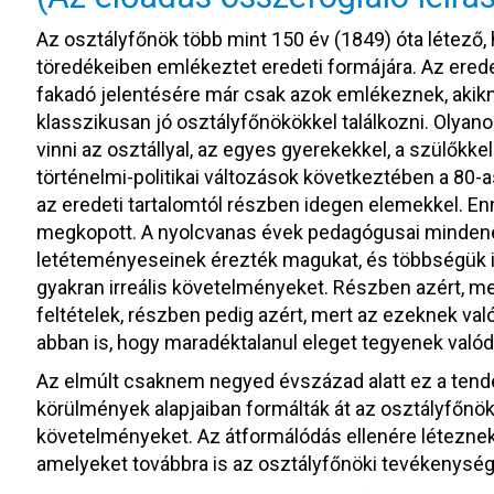
Az osztályfőnök több mint 150 év (1849) óta létez
töredékeiben emlékeztet eredeti formájára. Az ered
fakadó jelentésére már csak azok emlékeznek, akikn
klasszikusan jó osztályfőnökökkel találkozni. Olyan
vinni az osztállyal, az egyes gyerekekkel, a szülőkkel
történelmi-politikai változások következtében a 80-
az eredeti tartalomtól részben idegen elemekkel. E
megkopott. A nyolcvanas évek pedagógusai minden
letéteményeseinek érezték magukat, és többségük ig
gyakran irreális követelményeket. Részben azért, m
feltételek, részben pedig azért, mert az ezeknek v
abban is, hogy maradéktalanul eleget tegyenek valód
Az elmúlt csaknem negyed évszázad alatt ez a tende
körülmények alapjaiban formálták át az osztályfőn
követelményeket. Az átformálódás ellenére létezne
amelyeket továbbra is az osztályfőnöki tevékenysé