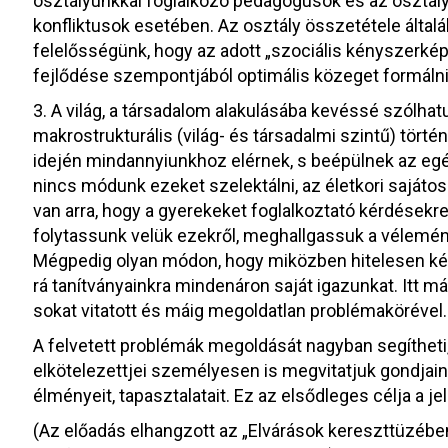
osztályunkkal foglalkozó pedagógusok és az osztály
konfliktusok esetében. Az osztály összetétele általá
felelősségünk, hogy az adott „szociális kényszerké
fejlődése szempontjából optimális közeget formálni
3. A világ, a társadalom alakulásába kevéssé szólhat
makrostrukturális (világ- és társadalmi szintű) törté
idején mindannyiunkhoz elérnek, s beépülnek az egé
nincs módunk ezeket szelektálni, az életkori saját
van arra, hogy a gyerekeket foglalkoztató kérdésekre
folytassunk velük ezekről, meghallgassuk a vélemén
Mégpedig olyan módon, hogy miközben hitelesen képv
rá tanítványainkra mindenáron saját igazunkat. Itt 
sokat vitatott és máig megoldatlan problémakörével.
A felvetett problémák megoldását nagyban segítheti,
elkötelezettjei személyesen is megvitatjuk gondjain
élményeit, tapasztalatait. Ez az elsődleges célja a j
(Az előadás elhangzott az „Elvárások kereszttüzébe