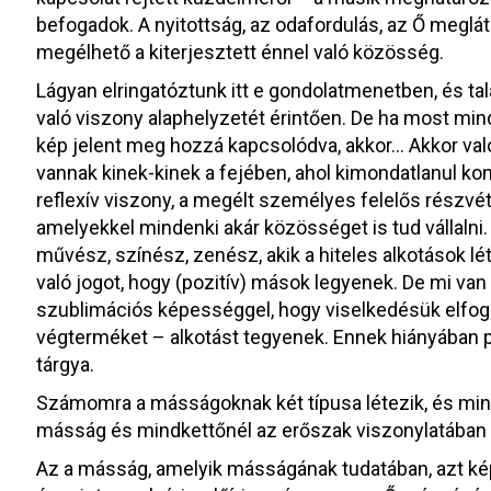
befogadok. A nyitottság, az odafordulás, az Ő meglát
megélhető a kiterjesztett énnel való közösség.
Lágyan elringatóztunk itt e gondolatmenetben, és ta
való viszony alaphelyzetét érintően. De ha most mind
kép jelent meg hozzá kapcsolódva, akkor… Akkor va
vannak kinek-kinek a fejében, ahol kimondatlanul ko
reflexív viszony, a megélt személyes felelős részvét
amelyekkel mindenki akár közösséget is tud vállaln
művész, színész, zenész, akik a hiteles alkotások lé
való jogot, hogy (pozitív) mások legyenek. De mi va
szublimációs képességgel, hogy viselkedésük elfo
végterméket – alkotást tegyenek. Ennek hiányában p
tárgya.
Számomra a másságoknak két típusa létezik, és mind
másság és mindkettőnél az erőszak viszonylatában 
Az a másság, amelyik másságának tudatában, azt ké