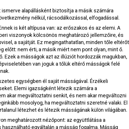
ismerve alapállásként biztosítja a másik számára
etkezmény nélkül, rácsodálkozással, elfogadással.
ek is két altípusa van: az erőszakos és az elemi. A
eri viszonyok kölcsönös meghatározó jellemzőire, és
sel, a sajátját. Ez megingathatatlan, minden tőle eltérőt
ég előtt: nem érti, a másik miért nem pont olyan, mint ő.
t ő. Ezek a másságok azt az illúziót hordozzák magukban,
épviseletében van joguk a tőlük eltérő másságok felé
anak.
etes egységben él saját másságával. Érzékeli
seket. Elemi igazságként létezik számára a
em akar megváltoztatni senkit, és nem akar megváltozni
eginkább mosolyog, ha megváltoztatni szeretné valaki. El
artalanul létezhet és létezik másságának külön világában.
yon meghatározott nézőpont: az együttlátása a
 használható egyáltalán a másság fogalma. Másság