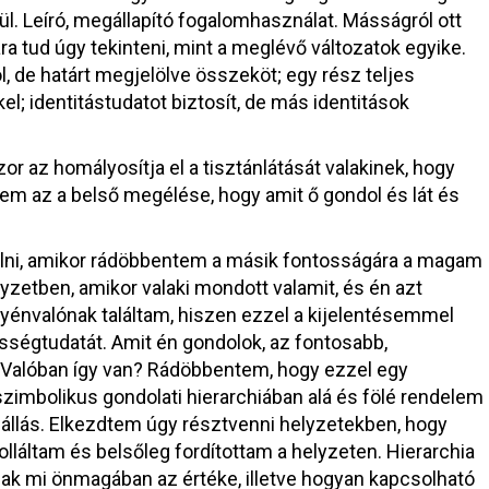
l. Leíró, megállapító fogalomhasználat. Másságról ott
a tud úgy tekinteni, mint a meglévő változatok egyike.
ol, de határt megjelölve összeköt; egy rész teljes
l; identitástudatot biztosít, de más identitások
r az homályosítja el a tisztánlátását valakinek, hogy
m az a belső megélése, hogy amit ő gondol és lát és
ni, amikor rádöbbentem a másik fontosságára a magam
zetben, amikor valaki mondott valamit, és én azt
yénvalónak találtam, hiszen ezzel a kijelentésemmel
ségtudatát. Amit én gondolok, az fontosabb,
Valóban így van? Rádöbbentem, hogy ezzel egy
szimbolikus gondolati hierarchiában alá és fölé rendelem
állás. Elkezdtem úgy résztvenni helyzetekben, hogy
lláltam és belsőleg fordítottam a helyzeten. Hierarchia
nak mi önmagában az értéke, illetve hogyan kapcsolható