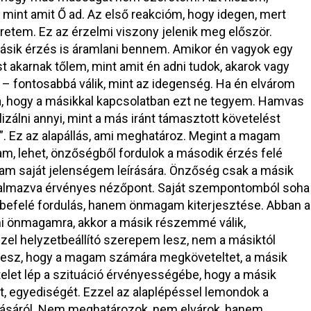
, mint amit Ő ad. Az első reakcióm, hogy idegen, mert
retem. Ez az érzelmi viszony jelenik meg először.
sik érzés is áramlani bennem. Amikor én vagyok egy
 akarnak tőlem, mint amit én adni tudok, akarok vagy
 – fontosabbá válik, mint az idegenség. Ha én elvárom
, hogy a másikkal kapcsolatban ezt ne tegyem. Hamvas
izálni annyi, mint a más iránt támasztott követelést
. Ez az alapállás, ami meghatároz. Megint a magam
m, lehet, önzőségből fordulok a második érzés felé
tam saját jelenségem leírására. Önzőség csak a másik
almazva érvényes nézőpont. Saját szempontomból soha
efelé fordulás, hanem önmagam kiterjesztése. Abban a
ami önmagamra, akkor a másik részemmé válik,
el helyzetbeállító szerepem lesz, nem a másiktól
 lesz, hogy a magam számára megköveteltet, a másik
telet lép a szituáció érvényességébe, hogy a másik
t, egyediségét. Ezzel az alaplépéssel lemondok a
zásáról. Nem meghatározok, nem elvárok, hanem