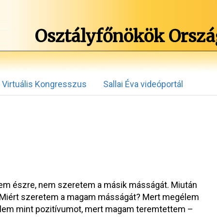
Osztályfőnökök Orszá
Virtuális Kongresszus
Sallai Éva videóportál
em észre, nem szeretem a másik másságát. Miután
n. Miért szeretem a magam másságát? Mert megélem
lem mint pozitívumot, mert magam teremtettem –