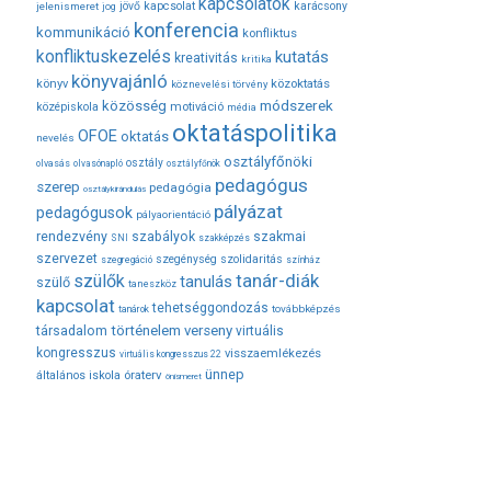
kapcsolatok
jövő
kapcsolat
karácsony
jelenismeret
jog
konferencia
kommunikáció
konfliktus
konfliktuskezelés
kutatás
kreativitás
kritika
könyvajánló
közoktatás
könyv
köznevelési törvény
módszerek
közösség
középiskola
motiváció
média
oktatáspolitika
OFOE
oktatás
nevelés
osztályfőnöki
osztály
olvasás
olvasónapló
osztályfőnök
pedagógus
szerep
pedagógia
osztálykirándulás
pályázat
pedagógusok
pályaorientáció
rendezvény
szabályok
szakmai
SNI
szakképzés
szervezet
szegénység
szolidaritás
szegregáció
színház
tanár-diák
szülők
tanulás
szülő
taneszköz
kapcsolat
tehetséggondozás
továbbképzés
tanárok
társadalom
történelem
verseny
virtuális
kongresszus
visszaemlékezés
virtuális kongresszus 22
ünnep
óraterv
általános iskola
önismeret