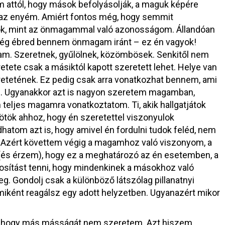
attól, hogy mások befolyásolják, a maguk képére
m az enyém. Amiért fontos még, hogy semmit
k, mint az önmagammal való azonosságom. Állandóan
ég ébred bennem önmagam iránt – ez én vagyok!
tam. Szeretnek, gyűlölnek, közömbösek. Senkitől nem
ete csak a másiktól kapott szeretett lehet. Helye van
retetének. Ez pedig csak arra vonatkozhat bennem, ami
l. Ugyanakkor azt is nagyon szeretem magamban,
eljes magamra vonatkoztatom. Ti, akik hallgatjátok
zötök ahhoz, hogy én szeretettel viszonyulok
om azt is, hogy amivel én fordulni tudok feléd, nem
. Azért követtem végig a magamhoz való viszonyom, a
és érzem), hogy ez a meghatározó az én esetemben, a
sítást tenni, hogy mindenkinek a másokhoz való
. Gondolj csak a különböző látszólag pillanatnyi
miként reagálsz egy adott helyzetben. Ugyanazért mikor
, hogy más másságát nem szeretem. Azt hiszem,