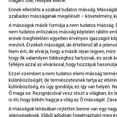
magam tőle, fellépek ellene.
Ennek ellentéte a szabad tudatos másság. Másságát 
szabadon másságának megélését – követelmény, köv
A másságok másik formája a nem tudatos másság. Enn
nem tudatos erőszakos másság képtelen rálátni emb
ennek megfelelően egyetlen érvényes igazságot képvi
minősít. Érzékeli másságát, de értetlenül áll a jelens
Nem érti, de elvárja, hogy a másik olyan legyen, min
hogy ők valamilyen többséghez tartoznak, és azok k
fellépni azzal az elvárással, hogy hozzájuk hasonulj
Ezzel szemben a nem tudatos elemi másság termész
különbözőségét, de természetesnek tartja az eltéré
különbözőség, és úgy gondolja, ez így van helyén. N
Ő maga se. Rezignációval vesz részt a világban, és l
is éri, hogy békén hagyja a világ az Ő másságát. Zav
A másságok leírásában rejtetten benne van egy nag
jelenségeknek. Ebből adódóan fogalmazható meg és