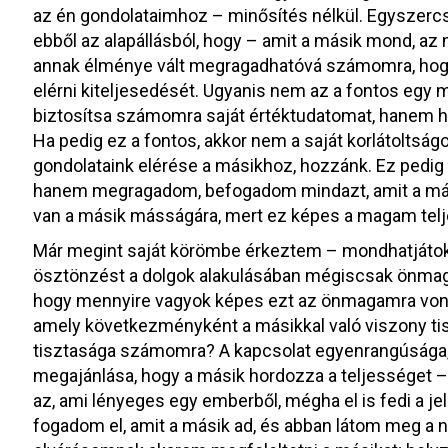
az én gondolataimhoz – minősítés nélkül. Egyszercsa
ebből az alapállásból, hogy – amit a másik mond, az
annak élménye vált megragadhatóvá számomra, hogy 
elérni kiteljesedését. Ugyanis nem az a fontos egy
biztosítsa számomra saját értéktudatomat, hanem hog
Ha pedig ez a fontos, akkor nem a saját korlátolts
gondolataink elérése a másikhoz, hozzánk. Ez pedig c
hanem megragadom, befogadom mindazt, amit a mási
van a másik másságára, mert ez képes a magam tel
Már megint saját körömbe érkeztem – mondhatjátok.
ösztönzést a dolgok alakulásában mégiscsak önmagu
hogy mennyire vagyok képes ezt az önmagamra vona
amely következményként a másikkal való viszony tis
tisztasága számomra? A kapcsolat egyenrangúsága, 
megajánlása, hogy a másik hordozza a teljességet – íg
az, ami lényeges egy emberből, mégha el is fedi a je
fogadom el, amit a másik ad, és abban látom meg a 