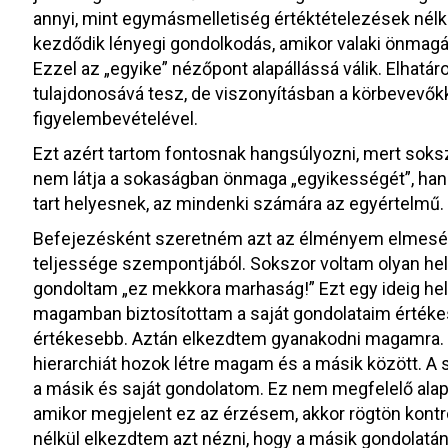
annyi, mint egymásmelletiség értéktételezések nélkü
kezdődik lényegi gondolkodás, amikor valaki önmagár
Ezzel az „egyike” nézőpont alapállássá válik. Elhatár
tulajdonosává tesz, de viszonyításban a körbevevőkke
figyelembevételével.
Ezt azért tartom fontosnak hangsúlyozni, mert sokszo
nem látja a sokaságban önmaga „egyikességét”, hane
tart helyesnek, az mindenki számára az egyértelmű.
Befejezésként szeretném azt az élményem elmesél
teljessége szempontjából. Sokszor voltam olyan hely
gondoltam „ez mekkora marhaság!” Ezt egy ideig hel
magamban biztosítottam a saját gondolataim értékes
értékesebb. Aztán elkezdtem gyanakodni magamra. 
hierarchiát hozok létre magam és a másik között. A 
a másik és saját gondolatom. Ez nem megfelelő alap
amikor megjelent ez az érzésem, akkor rögtön kontro
nélkül elkezdtem azt nézni, hogy a másik gondolatá