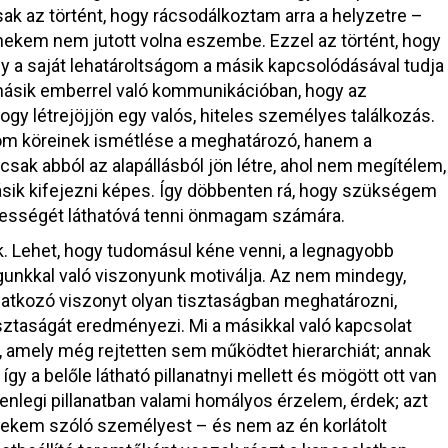
k az történt, hogy rácsodálkoztam arra a helyzetre –
 nekem nem jutott volna eszembe. Ezzel az történt, hogy
a saját lehatároltságom a másik kapcsolódásával tudja
 másik emberrel való kommunikációban, hogy az
y létrejöjjön egy valós, hiteles személyes találkozás.
ágom köreinek ismétlése a meghatározó, hanem a
sak abból az alapállásból jön létre, ahol nem megítélem,
k kifejezni képes. Így döbbenten rá, hogy szükségem
jességét láthatóvá tenni önmagam számára.
 Lehet, hogy tudomásul kéne venni, a legnagyobb
nkkal való viszonyunk motiválja. Az nem mindegy,
tkozó viszonyt olyan tisztaságban meghatározni,
ztaságát eredményezi. Mi a másikkal való kapcsolat
amely még rejtetten sem működtet hierarchiát; annak
y a belőle látható pillanatnyi mellett és mögött ott van
lenlegi pillanatban valami homályos érzelem, érdek; azt
nekem szóló személyest – és nem az én korlátolt