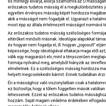
és mintegy elvárja, előírja számomra az Ő másságán
erőszakos tudatos másság él a megkülönböztetés je
egyetlen érvényes másság képét hordozza magában
akik a másságot nem fogadják el. Ugyanazt a hatalmi
most épp az általa értelmezett másságot normává t
Az erőszakos tudatos másság szélsőséges formája 
eltérőket minősíti másnak. Ideológiai alapokkal táma
és hogyan nem fogadja el, ill. hogyan „jogosult” elj
képessége, hogy ideológiával eltakarja maga elől azt,
válik egy magyarázó elv, mint a tényszerűen megtapa
formája nyilvánul meg, amelyből hiányzik az önreflex
elméletnek. Ez a szélsőséges másság hordozza magá
helyett megcselekedni bármit. Ennek tudatában érz
Én a mássághoz való viszonylatban csak a hatalomró
ez biztosítja, hogy a tőlem független mások való
lehessenek. Ezzel az erőszakos tudatos mássághoz 
hozzám. Saját magam védelme érdekében elfogadom