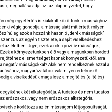
ása, meghallása adja azt az alaphelyzetet, hogy
lán még egyetértés is kialakult közöttünk a mássághoz
enki végig gondolja, a másság alatt mit értett, milyen
lószínűleg azok a hozzánk hasonló „derék másságok”
nszenzus az egyén tisztelete, a saját viselkedéshez
el az életben. Ugye, ezek azok a pozitív másságok,
i. Ezek a környezetünkben élő vagy a magunkban hordott
trejöttéhez elismertséget kapnak környezetüktől, arra
n a negatív másságokkal? Akik nem rendelkeznek azzal a
gadásához, magyarázatához valamilyen értelmező
edig a viselkedésük maga lesz a megítélés (elítélés)
egyikének két alkategóriája. A tudatos és nem tudatos
az erőszakos, vagy nem erőszakos alkategória.
pviselve korlátozza az én másságom létjogosultságát,