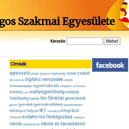
gos Szakmai Egyesülete
Keresés:
Címkék
agresszió
család
civilek
bizalom
cigányság
alkotás
digitális nemzedék
diákok
demokrácia
együttműködés
drámapedagógia
elfogadás
előítéletek
esélyegyenlőség
erkölcs
esélyek
eset
filmklub
film
generációk
felelősség
fiatalok
gyermekvédelem
gyerekek
gyerek
gyógypedagógia
IKT
integráció
hátrányos helyzet
innováció
irodalmi mű feldolgozása
internet
irodalom
iskola és társadalom
iskola
iskolakísérlet