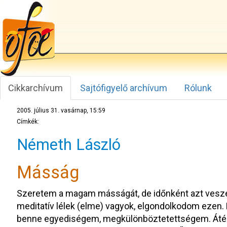
Cikkarchívum
Sajtófigyelő archívum
Rólunk
2005. július 31. vasárnap, 15:59
Címkék:
Németh László
Másság
Szeretem a magam másságát, de időnként azt vesz
meditatív lélek (elme) vagyok, elgondolkodom eze
benne egyediségem, megkülönböztetettségem. Áté