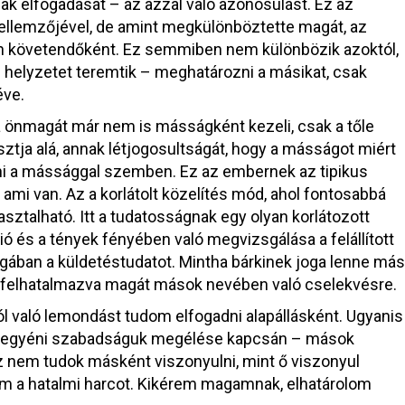
ak elfogadását – az azzal való azonosulást. Ez az
llemzőjével, de amint megkülönböztette magát, az
 követendőként. Ez semmiben nem különbözik azoktól,
 helyzetet teremtik – meghatározni a másikat, csak
éve.
önmagát már nem is másságként kezeli, csak a tőle
sztja alá, annak létjogosultságát, hogy a másságot miért
árni a mássággal szemben. Ez az embernek az tipikus
 ami van. Az a korlátolt közelítés mód, ahol fontosabbá
sztalható. Itt a tudatosságnak egy olyan korlátozott
ió és a tények fényében való megvizsgálása a felállított
ban a küldetéstudatot. Mintha bárkinek joga lenne más
i felhatalmazva magát mások nevében való cselekvésre.
l való lemondást tudom elfogadni alapállásként. Ugyanis
ban egyéni szabadságuk megélése kapcsán – mások
nem tudok másként viszonyulni, mint ő viszonyul
 a hatalmi harcot. Kikérem magamnak, elhatárolom