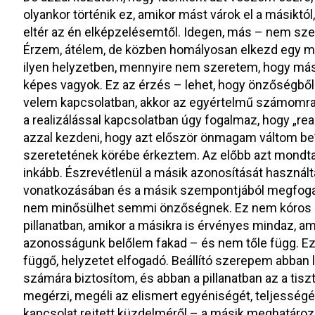
olyankor történik ez, amikor mást várok el a másiktól
eltér az én elképzelésemtől. Idegen, más – nem sze
Érzem, átélem, de közben homályosan elkezd egy má
ilyen helyzetben, mennyire nem szeretem, hogy mást
képes vagyok. Ez az érzés – lehet, hogy önzőségből
velem kapcsolatban, akkor az egyértelmű számomra
a realizálással kapcsolatban úgy fogalmaz, hogy „real
azzal kezdeni, hogy azt először önmagam váltom be”
szeretetének körébe érkeztem. Az előbb azt mondta
inkább. Észrevétlenül a másik azonosítását használ
vonatkozásában és a másik szempontjából megfog
nem minősülhet semmi önzőségnek. Ez nem kóros b
pillanatban, amikor a másikra is érvényes mindaz, 
azonosságunk belőlem fakad – és nem tőle függ. Ezz
függő, helyzetet elfogadó. Beállító szerepem abban
számára biztosítom, és abban a pillanatban az a tisz
megérzi, megéli az elismert egyéniségét, teljességé
kapcsolat rejtett küzdelméről – a másik meghatáro