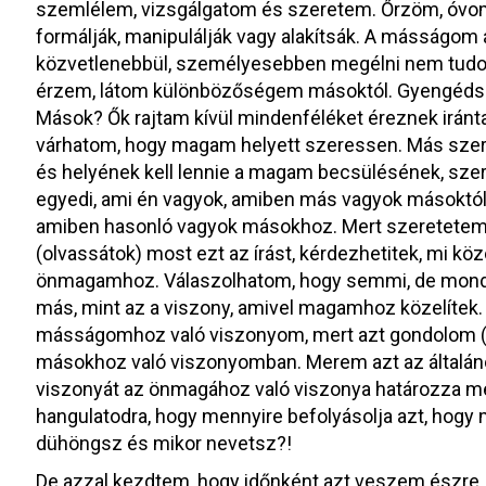
szemlélem, vizsgálgatom és szeretem. Őrzöm, óvom 
formálják, manipulálják vagy alakítsák. A másságo
közvetlenebbül, személyesebben megélni nem tudo
érzem, látom különbözőségem másoktól. Gyengéds
Mások? Ők rajtam kívül mindenféléket éreznek irán
várhatom, hogy magam helyett szeressen. Más szeret
és helyének kell lennie a magam becsülésének, sze
egyedi, ami én vagyok, amiben más vagyok másoktó
amiben hasonló vagyok másokhoz. Mert szeretetem t
(olvassátok) most ezt az írást, kérdezhetitek, mi kö
önmagamhoz. Válaszolhatom, hogy semmi, de mondhat
más, mint az a viszony, amivel magamhoz közelítek
másságomhoz való viszonyom, mert azt gondolom (
másokhoz való viszonyomban. Merem azt az általáno
viszonyát az önmagához való viszonya határozza meg
hangulatodra, hogy mennyire befolyásolja azt, hogy 
dühöngsz és mikor nevetsz?!
De azzal kezdtem, hogy időnként azt veszem észre