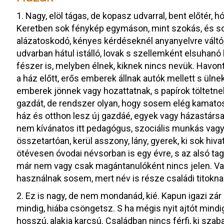
1. Nagy, elöl tágas, de kopasz udvarral, bent előtér, 
Keretben sok fénykép egymáson, mint szokás, és s
alázatoskodó, kényes kérdéseknél anyanyelvre váltó,
udvarban hátul istálló, lovak s szellemként elsuhanó 
fészer is, melyben élnek, kiknek nincs nevük. Havonta
a ház előtt, erős emberek állnak autók mellett s üln
emberek jönnek vagy hozattatnak, s papírok töltetnek
gazdát, de rendszer olyan, hogy sosem elég kamato
ház és otthon lesz új gazdáé, egyek vagy házastársak
nem kívánatos itt pedagógus, szociális munkás vagy
összetartóan, kerül asszony, lány, gyerek, ki sok h
ötévesen óvodai névsorban is egy évre, s az alsó tag
már nem vagy csak magántanulóként nincs jelen. Van 
használnak sosem, mert név is része családi titokna
2. Ez is nagy, de nem mondanád, kié. Kapun igazi zár 
mindig, hiába csöngetsz. S ha mégis nyit ajtót mindig
hosszú, alakja karcsú. Családban nincs férfi, ki sza