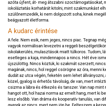
azóta újfent, át- meg átszabni szoctámogatásokat, 
iskoláztatás korhatárát kitolni, mint szakmunkást el
szülőnemzedék, ki nem dolgozott soha, kinek megélhe
beágyazott életforma.
A kudarc érintése
A fele. Nem esik, nem jeges, nincs piac. Tegnap még
vagyok normálisan levezetni a reggeli beszélgetőkö
iskolakerülés, mulasztások miatt túlkoros. Tudom, lá
esetleges a kaja, mindennapos a nincs. Hét éve is
újszülöttig. Nincs köztük, ki szakmát szerzett, nin
magának, nincs, hol reggel csörögne az óra, menni ke
dudát az utca végén, feketén sem lehet állványozni, 
közel, gyalog is érhetős távolság, de van, mert intézt
csizma a lábra és étkezés és tanszer. Van nap min
hangot ott, hol hazai norma az emelt hang, mert ki b
lesz elsőbb. Van dráma és kooperatív tanulás, van di
gyerek az nincs, mert nem jön be. Felteszem a kez