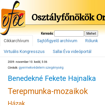
Osztályfőnökök O
Keresés:
Cikkarchívum
Sajtófigyelő archívum
Rólunk
Virtuális Kongresszus
Sallai Éva videóportál
2009. november 10. kedd, 5:06
gyermekvédelem
szegénység
Címkék:
Benedekné Fekete Hajnalka
Terepmunka-mozaikok
Házak