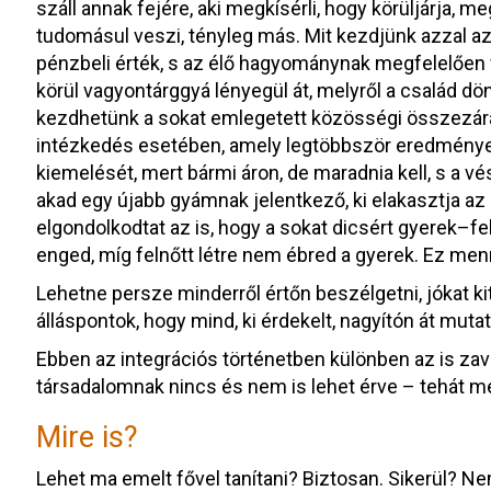
száll annak fejére, aki megkísérli, hogy körüljárja, m
tudomásul veszi, tényleg más. Mit kezdjünk azzal a
pénzbeli érték, s az élő hagyománynak megfelelően 
körül vagyontárggyá lényegül át, melyről a család dön
kezdhetünk a sokat emlegetett közösségi összezá
intézkedés esetében, amely legtöbbször eredmény
kiemelését, mert bármi áron, de maradnia kell, s a 
akad egy újabb gyámnak jelentkező, ki elakasztja az
elgondolkodtat az is, hogy a sokat dicsért gyerek–f
enged, míg felnőtt létre nem ébred a gyerek. Ez men
Lehetne persze minderről értőn beszélgetni, jókat kit
álláspontok, hogy mind, ki érdekelt, nagyítón át mutat
Ebben az integrációs történetben különben az is za
társadalomnak nincs és nem is lehet érve – tehát m
Mire is?
Lehet ma emelt fővel tanítani? Biztosan. Sikerül? Ne