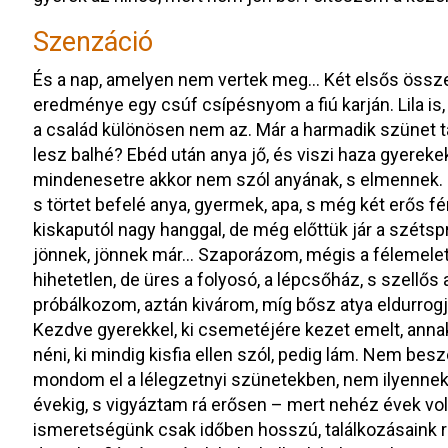
Szenzáció
És a nap, amelyen nem vertek meg… Két elsős összek
eredménye egy csúf csípésnyom a fiú karján. Lila is, 
a család különösen nem az. Már a harmadik szünet tal
lesz balhé? Ebéd után anya jő, és viszi haza gyerekek
mindenesetre akkor nem szól anyának, s elmennek. M
s törtet befelé anya, gyermek, apa, s még két erős fé
kiskaputól nagy hanggal, de még előttük jár a szétsp
jönnek, jönnek már… Szaporázom, mégis a félemeletn
hihetetlen, de üres a folyosó, a lépcsőház, s szellős
próbálkozom, aztán kivárom, míg bősz atya eldurrogja
Kezdve gyerekkel, ki csemetéjére kezet emelt, annak
néni, ki mindig kisfia ellen szól, pedig lám. Nem be
mondom el a lélegzetnyi szünetekben, nem ilyennek 
évekig, s vigyáztam rá erősen – mert nehéz évek volt
ismeretségünk csak időben hosszú, találkozásaink r