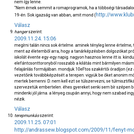
nem így lenne.
"Nem érnek semmit a romaprogramok, ha a többségi társadalom 
http://www.klub
19-én. Sok igazság van abban, amit mond (
Válasz
hanger
szerint:
2009.11.24. 15:06
megírni talán nincs sok értelme. aminek tényleg lenne értelme, t
ment az életemből arra, hogy a tanárképzésben dolgozókat p
iskolát évente egy-egy napig. nagyon hasznos lenne itt is. kiind
elefántcsonttoronyból rosszabb a kilátás mint bármilyen másmi
felajánlás formájában. mondjuk 10eFtos szakértői óradíjon (ez a
vezetőink továbbképzését a terepen. vigyük be őket anonim mó
mertek bemenni :D. nem kell ezt se túlszervezni, se túlmisztifi
szervezetük embertelen. éhes gyereket senki sem bír szépen bé
mindenki jól járna. a lényeg csupán annyi, hogy nem szabad ingy
nézik.
Válasz
terepmunkás
szerint:
2009.11.25. 07:01
http://andrassew.blogspot.com/2009/11/fenyt-mo