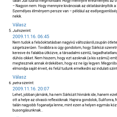
talán Juli tudná megmondani. Hogy mennyire eredményes az ö
– Nagyon nem. Hogy mennyire kiváncsiak az oktatásirányítók a
Személyes élményem persze van – például az esélyegyenlőségi
nekik.
Válasz
Juli
szerint:
2009.11.16. 06:45
Nem tudok a felsőoktatásban nagyívű változásról,csupán ötlete
szigetszerűen. Továbbra is úgy gondolom, hogy Sárközi szeretn
keresve és falakba ütközve, a társadalmi szintű, tagadhatatlanu
dühös cikket. Nem hiszem, hogy ezt azoknak (a kis számú) emb
megtesznek annak érdekében, hogy ez ne így legyen. Megpróbálo
elmondja saját érveit, és felül tudunk emelkedni az indulati sz
Válasz
petra
szerint:
2009.11.16. 20:07
Lehet, jobban járnánk, ha nem Sárközit hívnánk ide, hanem eze
ott a helye az olvasói reflexióknak. Hajnira gondolok, Sulifonra, 
talán nagyobb foganatja lenne, mint ezen a helyen egymás közöt
busongásunknak…