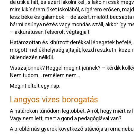
de ütik a fiát, és ezért lakolni kell, s lakolni csak m
mire kikísérem őket iskolából, s ígérem erősen, majd é
lesz béke és galambok – de azért, mielőtt becsapta a
bármi csúnya nézés vagy mondás száll, akkor így me
– akkurátusan felsorolt végtagjait.
Határozottan és kihúzott derékkal lépegetek befel
mögött mellékhelyiség ajtaját, kezd reszketni keze
öklendezés nélkül.
Visszajönnek? Reggel megint jönnek? – kérdik kollég
Nem tudom… remélem nem…
Megint eltelt egy nap.
Langyos vizes borogatás
A határokon tűnődöm legtöbbet. Arról, hogy miért is l
Vagy nem lett, mert a gond a pedagógiával van?
A problémás gyerek következő stációja a roma nebu