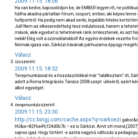
2009.11.15. 18:06
Ha van kedve, kapcsolódjon be, de EMBER legyen itt, ne politikus. 
hátha akadna pártatlan fórum, csoport, ember, aki képes lenne
holtpontról. Ha pedig nem akad senki, legalább hiteles kortört
Juli! Nem az elkeseredettség tesz indulatossá, hanem a tehetet
mások, akik egyebet is tehetnének ránk ömlesztenek, és azt hi
nekik! Elég volt a szónoklatokból! Az egyéni érdekek vezette fr
Nórinak igaza van, Sárközi írásának párhuzama éppúgy megírha
Válasz
Izs
szerint:
2009.11.15. 18:52
Terepmunkással és a hozzászólókkal már "találkoztam" itt, Sá
adott a Roma Integrációs Tanács 2008.szept. üléséről, azért k
alkot egységet.
Válasz
terepmunkás
szerint:
2009.11.15. 23:30
http://cc.bingj.com/cache.aspx?q=sarkoezi
gabor&d
HU&w=82f6a49,f24d0b7b – ez is Sárközi. Amit ott mond,(2007) 
sajnos igaz. Hogy történt -e azóta nagyívű változás a pedagógu