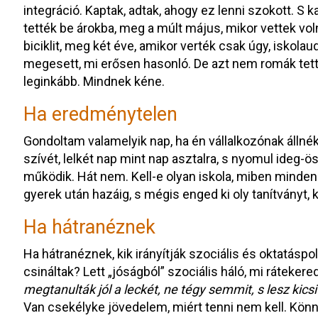
integráció. Kaptak, adtak, ahogy ez lenni szokott. S k
tették be árokba, meg a múlt május, mikor vettek volna
biciklit, meg két éve, amikor verték csak úgy, iskol
megesett, mi erősen hasonló. De azt nem romák tet
leginkább. Mindnek kéne.
Ha eredménytelen
Gondoltam valamelyik nap, ha én vállalkozónak állnék
szívét, lelkét nap mint nap asztalra, s nyomul ideg-
működik. Hát nem. Kell-e olyan iskola, miben mindenki,
gyerek után hazáig, s mégis enged ki oly tanítványt, 
Ha hátranéznek
Ha hátranéznek, kik irányítják szociális és oktatáspoli
csináltak? Lett „jóságból” szociális háló, mi rátek
megtanulták jól a leckét, ne tégy semmit, s lesz kics
Van csekélyke jövedelem, miért tenni nem kell. Könn