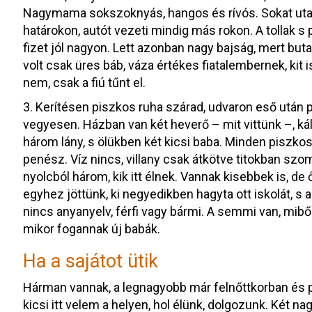
Nagymama sokszoknyás, hangos és rívós. Sokat utazik
határokon, autót vezeti mindig más rokon. A tollak s
fizet jól nagyon. Lett azonban nagy bajság, mert buta
volt csak üres báb, váza értékes fiatalembernek, kit 
nem, csak a fiú tűnt el.
3. Kerítésen piszkos ruha szárad, udvaron eső után 
vegyesen. Házban van két heverő – mit vittünk –, kál
három lány, s ölükben két kicsi baba. Minden piszkos,
penész. Víz nincs, villany csak átkötve titokban sz
nyolcból három, kik itt élnek. Vannak kisebbek is, d
egyhez jöttünk, ki negyedikben hagyta ott iskolát, s a
nincs anyanyelv, férfi vagy bármi. A semmi van, miből
mikor fogannak új babák.
Ha a sajátot ütik
Hárman vannak, a legnagyobb már felnőttkorban és p
kicsi itt velem a helyen, hol élünk, dolgozunk. Két na