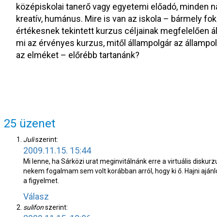
középiskolai tanerő vagy egyetemi előadó, minden na
kreatív, humánus. Mire is van az iskola – bármely fo
értékesnek tekintett kurzus céljainak megfelelően ál
mi az érvényes kurzus, mitől állampolgár az állampolg
az elméket – előrébb tartanánk?
25 üzenet
Juli
szerint:
2009.11.15. 15:44
Mi lenne, ha Sárközi urat meginvitálnánk erre a virtuális diskur
nekem fogalmam sem volt korábban arról, hogy ki ő. Hajni ajánlo
a figyelmet.
Válasz
sulifon
szerint: