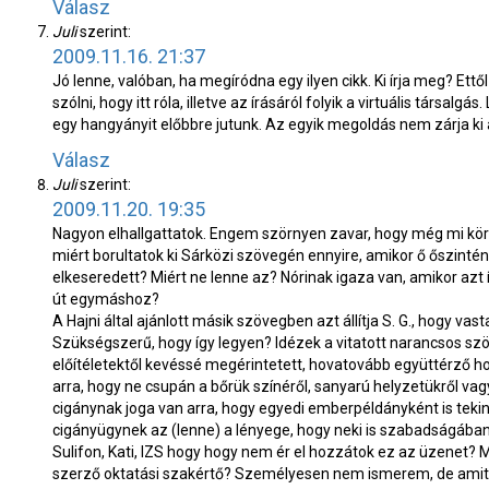
Válasz
Juli
szerint:
2009.11.16. 21:37
Jó lenne, valóban, ha megíródna egy ilyen cikk. Ki írja meg? Et
szólni, hogy itt róla, illetve az írásáról folyik a virtuális társalgá
egy hangyányit előbbre jutunk. Az egyik megoldás nem zárja ki 
Válasz
Juli
szerint:
2009.11.20. 19:35
Nagyon elhallgattatok. Engem szörnyen zavar, hogy még mi körü
miért borultatok ki Sárközi szövegén ennyire, amikor ő őszinté
elkeseredett? Miért ne lenne az? Nórinak igaza van, amikor azt 
út egymáshoz?
A Hajni által ajánlott másik szövegben azt állítja S. G., hogy v
Szükségszerű, hogy így legyen? Idézek a vitatott narancsos s
előítéletektől kevéssé megérintetett, hovatovább együttérző honf
arra, hogy ne csupán a bőrük színéről, sanyarú helyzetükről vagy
cigánynak joga van arra, hogy egyedi emberpéldányként is tek
cigányügynek az (lenne) a lényege, hogy neki is szabadságában
Sulifon, Kati, IZS hogy hogy nem ér el hozzátok ez az üzenet? 
szerző oktatási szakértő? Személyesen nem ismerem, de amit ír