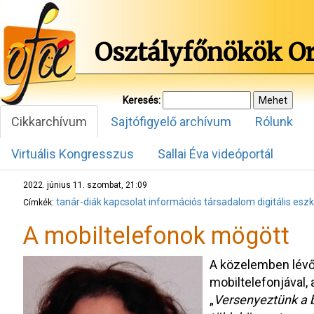
Osztályfőnökök O
Keresés:
Cikkarchívum
Sajtófigyelő archívum
Rólunk
Virtuális Kongresszus
Sallai Éva videóportál
2022. június 11. szombat, 21:09
tanár-diák kapcsolat
információs társadalom
digitális es
Címkék:
A mobiltelefonok mögött
A közelemben lévő 
mobiltelefonjával
„
Versenyeztünk a 