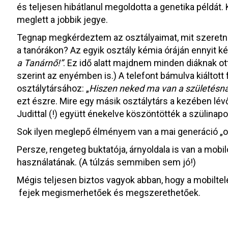
és teljesen hibátlanul megoldotta a genetika példát. 
meglett a jobbik jegye.
Tegnap megkérdeztem az osztályaimat, mit szeretn
a tanórákon? Az egyik osztály kémia óráján ennyit ké
a Tanárnő!”
. Ez idő alatt majdnem minden diáknak ot
szerint az enyémben is.) A telefont bámulva kiáltott
osztálytársához: „
Hiszen neked ma van a születésn
ezt észre. Mire egy másik osztálytárs a kezében lévő 
Judittal (!) együtt énekelve köszöntötték a szülinapo
Sok ilyen meglepő élményem van a mai generáció „o
Persze, rengeteg buktatója, árnyoldala is van a mob
használatának. (A túlzás semmiben sem jó!)
Mégis teljesen biztos vagyok abban, hogy a mobilt
fejek megismerhetőek és megszerethetőek.