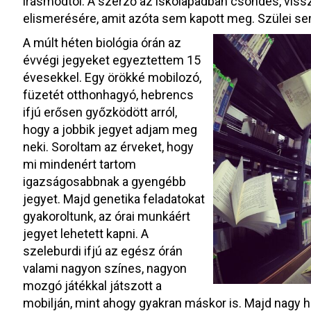
írásmódtól. A szerző az iskolapadban csöndes, vis
elismerésére, amit azóta sem kapott meg. Szülei sem 
A múlt héten biológia órán az
évvégi jegyeket egyeztettem 15
évesekkel. Egy örökké mobilozó,
füzetét otthonhagyó, hebrencs
ifjú erősen győzködött arról,
hogy a jobbik jegyet adjam meg
neki. Soroltam az érveket, hogy
mi mindenért tartom
igazságosabbnak a gyengébb
jegyet. Majd genetika feladatokat
gyakoroltunk, az órai munkáért
jegyet lehetett kapni. A
szeleburdi ifjú az egész órán
valami nagyon színes, nagyon
mozgó játékkal játszott a
mobilján, mint ahogy gyakran máskor is. Majd nagy hirt