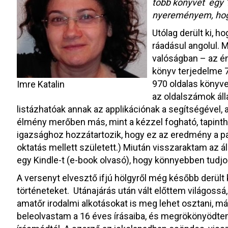
több könyvet egy 1
nyereményem, hogy
Utólag derült ki, h
ráadásul angolul. 
valóságban – az é
könyv terjedelme 
970 oldalas könyvet
Imre Katalin
az oldalszámok áll
listázhatóak annak az applikációnak a segítségével, 
élmény merőben más, mint a kézzel fogható, tapinth
igazsághoz hozzátartozik, hogy ez az eredmény a pan
oktatás mellett született.) Miután visszaraktam az á
egy Kindle-t (e-book olvasó), hogy könnyebben tudjo
A versenyt elvesztő ifjú hölgyről még később derült 
történeteket. Utánajárás után vált előttem világossá,
amatőr irodalmi alkotásokat is meg lehet osztani, 
beleolvastam a 16 éves írásaiba, és megrökönyödtem