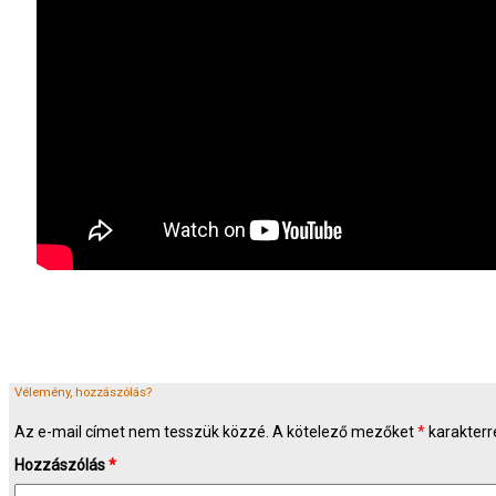
Vélemény, hozzászólás?
Az e-mail címet nem tesszük közzé.
A kötelező mezőket
*
karakterre
Hozzászólás
*