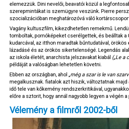
elemezzük. Dini nevelői, beavatói közül a legfontosa
szerepmintákat is szemügyre veszünk. Pierre persze
szocializációban meghatározóvá váló kortárscsoport
Vagány kultuszfilm, kikezdhetetlen remekmű. Lendüle
tomboltak, pornóképeket cserélgettek, és beálltak a
kudarcával, az itthon maradtak bűntudatával, örökös 
lázadásé és az örökös sikertelenségé. Legendás alakj
az iskola életét, anarchista jelszavakat kiabál
(„Le a 
példáját a valóságban lehetetlen követni.
Ebben az országban, ahol „
még a szar is le van szar
megalkusznak. fiatalok azt hiszik, változtatnak majd
idő tele van kőkemény rendszerkritikával, ugyanakko
előre a sztorit, hogy annál nagyobb legyen a végén a
Vélemény a filmről 2002-ből