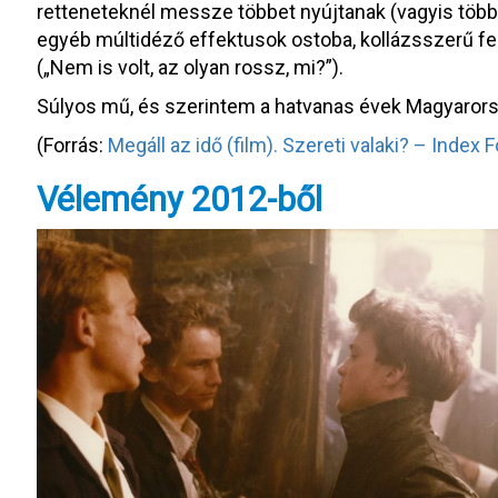
retteneteknél messze többet nyújtanak (vagyis több
egyéb múltidéző effektusok ostoba, kollázsszerű fel
(„Nem is volt, az olyan rossz, mi?”).
Súlyos mű, és szerintem a hatvanas évek Magyarors
(Forrás:
Megáll az idő (film). Szereti valaki? – Index
Vélemény 2012-ből