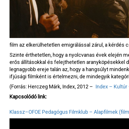
film az elkerülhetetlen emigrálással zárul, a kérdés 
Szinte érthetetlen, hogy a nyolcvanas évek elején m
erős állításokkal és felejthetetlen aranyköpésekkel do
legnagyobb ereje talán az, hogy a hangsúlyt mindenk
ifjúsági filmként is értelmezni, de mindegyik kategór
(Forrás: Herczeg Márk, Index, 2012 –
Index – Kultúr
Kapcsolódó link:
Klassz–OFOE Pedagógus Filmklub – Alapfilmek (film