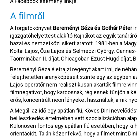
A Facebook esemény linkje.
A filmről
A forgatókönyvet
Bereményi Géza és Gothár Péter
ír
igazgatóhelyettest alakító Rajnákot az egyik tanárár
hazai és nemzetközi sikert aratott. 1981-ben a Magy
Koltai Lajos, Őze Lajos és Selmeczi György. Cannes-ba
Taorminában II. díjat, Chicagoban Ezüst Hugó díjat, B
Bereményi Géza életrajzi regényt akart írni, de néhá
felejthetetlen aranyköpéseit szinte egy az egyben a
Lajos operatőr nem realisztikusan akarták filmre vin
filmnegatívot, hogy karcosnak, régiesnek tűnjön a ké
erős, koncentrált neonfényeket használtak, amik ny
A Megáll az idő egy apátlan fiú, Köves Dini nevelődé
beilleszkedés értelmében vett szocializációban alap
Különösen fontos egy apátlan fiú esetében, hogy ki he
orientációt. Talán kézenfekvő, hogy a filmet mint Di