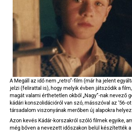
A Megáll az idő nem „retro”-film (már ha jelent egyál
jelzi (felirattal is), hogy melyik évben játszódik a 
magát valami érthetetlen okból „Nagy”-nak nevező ge
kádári konszolidációról van szó, másszóval az ’56-ot
társadalom viszonyának merőben új alapokra helyez
Azon kevés Kádár-korszakról szóló filmek egyike, ami
még bőven a nevezett időszakon belül készítették 