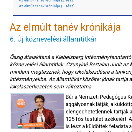
Az elmúlt tanév krónikája (2. rész)
Az elmúlt tanév krónikája (1. rész)
Az elmúlt tanév krónikája
6. Új köznevelési államtitkár
Őszig átalakítaná a Klebelsberg Intézményfenntartó
köznevelési államtitkár. Czunyiné Bertalan Judit az M
mindent megtesznek, hogy iskolakezdésre a tankö
intézményekbe. Az államtitkár közölte: jónak tartja 
iskolaszerkezeten sem változtatna.
Bár a Nemzeti Pedagógus Ka
aggályosnak látják, a küldöt
elengedhetetlennek tartják a
125 fős testület székeiért. 
is lesz a küldöttek feladata 