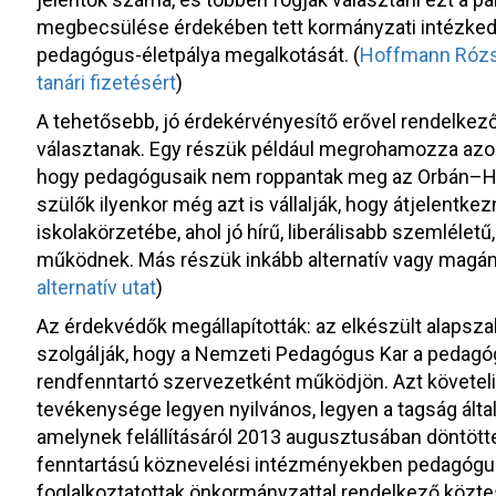
megbecsülése érdekében tett kormányzati intézkedé
pedagógus-életpálya megalkotását. (
Hoffmann Rózsa
tanári fizetésért
)
A tehetősebb, jó érdekérvényesítő erővel rendelkez
választanak. Egy részük például megrohamozza azokat
hogy pedagógusaik nem roppantak meg az Orbán–Hof
szülők ilyenkor még azt is vállalják, hogy átjelentke
iskolakörzetébe, ahol jó hírű, liberálisabb szemlél
működnek. Más részük inkább alternatív vagy magáni
alternatív utat
)
Az érdekvédők megállapították: az elkészült alapsza
szolgálják, hogy a Nemzeti Pedagógus Kar a pedagó
rendfenntartó szervezetként működjön. Azt követel
tevékenysége legyen nyilvános, legyen a tagság álta
amelynek felállításáról 2013 augusztusában döntött
fenntartású köznevelési intézményekben pedagóg
foglalkoztatottak önkormányzattal rendelkező köztes