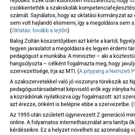
fejlődés. Ezek után különösen visszatetsző, hogy
az
csökkentették a szakiskolák kompetenciafejlesztés
számát. Sajnálatos, hogy az oktatási kormányzat a
sem volt hajlandó elismerni, így a megoldásra sem 
(
Oktatás: tovább a lejtőn
)
Balog Zoltán köszöntőjében azt kérte a kartól, figyelj
tegyen javaslatot a megoldásra és legyen érdemi tár
pedagógust a munkába. A miniszter – aki a köztestül
hangsúlyozta – célként fogalmazta meg, hogy javulj
szervezettsége, írja az MTI. (
A pitypang a Nemzeti 
A szakszervetekkel való jó viszonyra törekszik az Np
pedagógustársadalmat képviselő erők egy irányba h
a közrádiónak nyilatkozva úgy fogalmazott: azt szer
azt érezze, önként is belépne ebbe a szervezetbe. (
Az 1995 után született úgynevezett Z generáció mind
online. A folyamatos internethasználat arra tanítja ő
kérdéseikre. Ez a helyzet növelheti az azonnaliság v