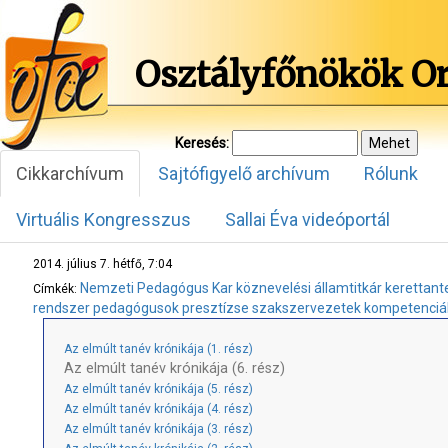
Osztályfőnökök O
Keresés:
Cikkarchívum
Sajtófigyelő archívum
Rólunk
Virtuális Kongresszus
Sallai Éva videóportál
2014. július 7. hétfő, 7:04
Nemzeti Pedagógus Kar
köznevelési államtitkár
kerettant
Címkék:
rendszer
pedagógusok presztízse
szakszervezetek
kompetenciá
Az elmúlt tanév krónikája (1. rész)
Az elmúlt tanév krónikája (6. rész)
Az elmúlt tanév krónikája (5. rész)
Az elmúlt tanév krónikája (4. rész)
Az elmúlt tanév krónikája (3. rész)