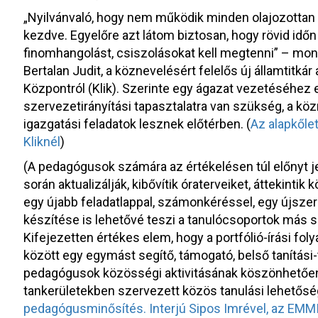
„Nyilvánvaló, hogy nem működik minden olajozottan és
kezdve. Egyelőre azt látom biztosan, hogy rövid időn 
finomhangolást, csiszolásokat kell megtenni” – mon
Bertalan Judit, a köznevelésért felelős új államtitk
Központról (Klik). Szerinte egy ágazat vezetéséhez e
szervezetirányítási tapasztalatra van szükség, a k
igazgatási feladatok lesznek előtérben. (
Az alapkőle
Kliknél
)
(A pedagógusok számára az értékelésen túl előnyt jel
során aktualizálják, kibővítik óraterveiket, áttekint
egy újabb feladatlappal, számonkéréssel, egy újszer
készítése is lehetővé teszi a tanulócsoportok más 
Kifejezetten értékes elem, hogy a portfólió-írási f
között egy egymást segítő, támogató, belső tanítási-
pedagógusok közösségi aktivitásának köszönhetően,
tankerületekben szervezett közös tanulási lehetőség
pedagógusminősítés. Interjú Sipos Imrével, az EMMI