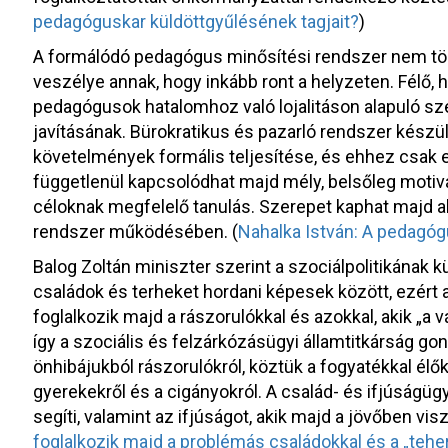
pedagóguskar küldöttgyűlésének tagjait?
)
A formálódó pedagógus minősítési rendszer nem tölt
veszélye annak, hogy inkább ront a helyzeten. Félő,
pedagógusok hatalomhoz való lojalitáson alapuló s
javításának. Bürokratikus és pazarló rendszer készül
követelmények formális teljesítése, és ehhez csak es
függetlenül kapcsolódhat majd mély, belsőleg motiv
céloknak megfelelő tanulás. Szerepet kaphat majd ak
rendszer működésében. (
Nahalka István: A pedagóg
Balog Zoltán miniszter szerint a szociálpolitikának 
családok és terheket hordani képesek között, ezért 
foglalkozik majd a rászorulókkal és azokkal, akik „a 
így a szociális és felzárkózásügyi államtitkárság go
önhibájukból rászorulókról, köztük a fogyatékkal élő
gyerekekről és a cigányokról. A család- és ifjúságüg
segíti, valamint az ifjúságot, akik majd a jövőben visz
foglalkozik majd a problémás családokkal és a „teh