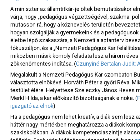
A miniszter az államtitkár-jelöltek bemutatásakor el
várja, hogy „pedagógus végzettségével, szakmai poli
mutasson rá, hogy a köznevelés területén bevezete
hogyan szolgálják a gyermekeink és a pedagógusok é
életbe lépő szakaszára, a Nemzeti alaptanterv beve
fókuszáljon, és a „Nemzeti Pedagógus Kar felállítás
miközben másik komoly feladata lesz a három éves 
zökkenőmentes indítása. (
Czunyiné Bertalan Judit: Az
Megalakult a Nemzeti Pedagógus Kar szombaton Buda
választotta elnökévé. Horváth Péter a győri Révai M
testület élére. Helyettese Szeleczky János Heves me
Merkl Hilda, a kar előkészítő bizottságának elnöke. (
F
igazgató az elnök
)
Ha a pedagógus nem lehet kreatív, a diák sem lesz a
háttér nagy mértékben meghatározza a diákok kompe
szakiskolákban. A diákok kompetenciaszintje alacson