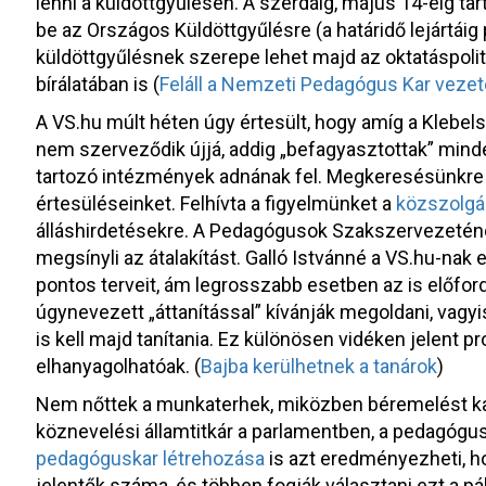
lenni a küldöttgyűlésen. A szerdáig, május 14-éig ta
be az Országos Küldöttgyűlésre (a határidő lejártáig
küldöttgyűlésnek szerepe lehet majd az oktatáspolit
bírálatában is (
Feláll a Nemzeti Pedagógus Kar vezet
A VS.hu múlt héten úgy értesült, hogy amíg a Klebe
nem szerveződik újjá, addig „befagyasztottak” minden
tartozó intézmények adnának fel. Megkeresésünkre 
értesüléseinket. Felhívta a figyelmünket a
közszolgál
álláshirdetésekre. A Pedagógusok Szakszervezetén
megsínyli az átalakítást. Galló Istvánné a VS.hu-na
pontos terveit, ám legrosszabb esetben az is előfor
úgynevezett „áttanítással” kívánják megoldani, vagy
is kell majd tanítania. Ez különösen vidéken jelent 
elhanyagolhatóak. (
Bajba kerülhetnek a tanárok
)
Nem nőttek a munkaterhek, miközben béremelést k
köznevelési államtitkár a parlamentben, a pedagógu
pedagóguskar létrehozása
is azt eredményezheti, 
jelentők száma, és többen fogják választani ezt a pál