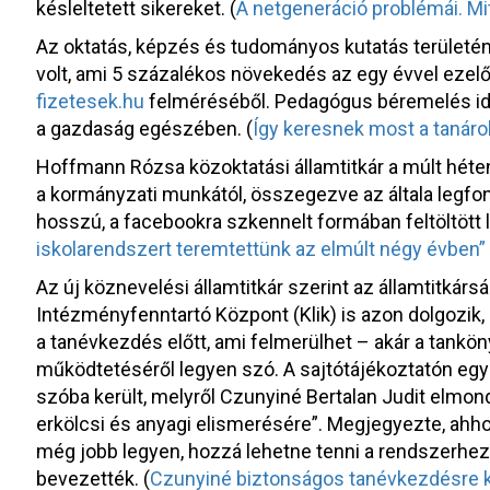
késleltetett sikereket. (
A netgeneráció problémái. Mi
Az oktatás, képzés és tudományos kutatás területén a
volt, ami 5 százalékos növekedés az egy évvel ezelőt
fizetesek.hu
felméréséből. Pedagógus béremelés ide
a gazdaság egészében. (
Így keresnek most a tanáro
Hoffmann Rózsa közoktatási államtitkár a múlt héten
a kormányzati munkától, összegezve az általa legfo
hosszú, a facebookra szkennelt formában feltöltött le
iskolarendszert teremtettünk az elmúlt négy évbe
Az új köznevelési államtitkár szerint az államtitkárs
Intézményfenntartó Központ (Klik) is azon dolgozik
a tanévkezdés előtt, ami felmerülhet – akár a tankön
működtetéséről legyen szó. A sajtótájékoztatón egy 
szóba került, melyről Czunyiné Bertalan Judit elmo
erkölcsi és anyagi elismerésére”. Megjegyezte, ah
még jobb legyen, hozzá lehetne tenni a rendszerhez, 
bevezették. (
Czunyiné biztonságos tanévkezdésre 