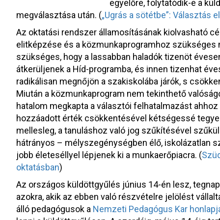
egyelőre, folytatódik-e a kü
megválasztása után. (
„Ugrás a sötétbe”: Választás 
Az oktatási rendszer államosításának kiolvasható cé
elitképzése és a közmunkaprogramhoz szükséges m
szükséges, hogy a lassabban haladók tizenöt évesen,
átkerüljenek a Híd-programba, és innen tizenhat éve
radikálisan megnőjön a szakiskolába járók, s csökk
Miután a közmunkaprogram nem tekinthető valóságo
hatalom megkapta a választói felhatalmazást ahhoz is
hozzáadott érték csökkentésével kétségessé tegye 
mellesleg, a tanuláshoz való jog szűkítésével szűkü
hátrányos – mélyszegénységben élő, iskolázatlan sz
jobb életeséllyel lépjenek ki a munkaerőpiacra. (
Szüd
oktatásban
)
Az országos küldöttgyűlés június 14-én lesz, tegna
azokra, akik az ebben való részvételre jelölést vállal
álló pedagógusok a
Nemzeti Pedagógus Kar honlapj