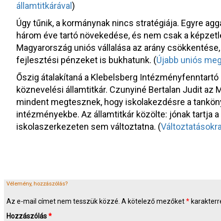
államtitkárával
)
Úgy tűnik, a kormánynak nincs stratégiája. Egyre ag
három éve tartó növekedése, és nem csak a képzet
Magyarország uniós vállalása az arány csökkentése, 
fejlesztési pénzeket is bukhatunk. (
Újabb uniós me
Őszig átalakítaná a Klebelsberg Intézményfenntartó
köznevelési államtitkár. Czunyiné Bertalan Judit az M
mindent megtesznek, hogy iskolakezdésre a tankö
intézményekbe. Az államtitkár közölte: jónak tartja 
iskolaszerkezeten sem változtatna. (
Változtatásokra
Vélemény, hozzászólás?
Az e-mail címet nem tesszük közzé.
A kötelező mezőket
*
karakterre
Hozzászólás
*