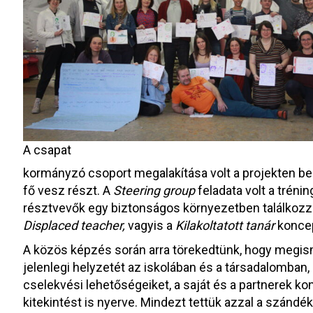
A csapat
kormányzó csoport megalakítása volt a projekten be
fő vesz részt. A
Steering group
feladata volt a trénin
résztvevők egy biztonságos környezetben találkozz
Displaced teacher,
vagyis a
Kilakoltatott tanár
koncep
A közös képzés során arra törekedtünk, hogy megis
jelenlegi helyzetét az iskolában és a társadalomban
cselekvési lehetőségeiket, a saját és a partnerek ko
kitekintést is nyerve. Mindezt tettük azzal a szándék