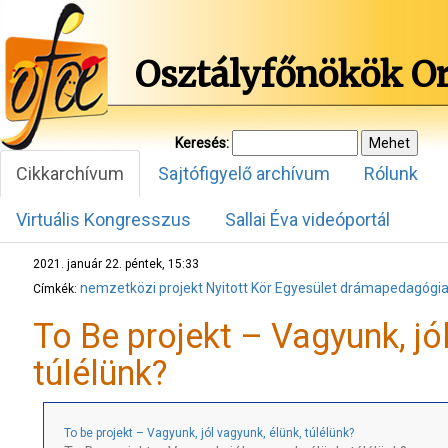
Osztályfőnökök O
Keresés:
Cikkarchívum
Sajtófigyelő archívum
Rólunk
Virtuális Kongresszus
Sallai Éva videóportál
2021. január 22. péntek, 15:33
nemzetközi projekt
Nyitott Kör Egyesület
drámapedagógi
Címkék:
To Be projekt – Vagyunk, jól
túlélünk?
To be projekt – Vagyunk, jól vagyunk, élünk, túlélünk?