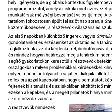
helyi igényekre, de a globális kontextus figyelembev
programsorozatot, amely az iskola mint szervezet jóll
munkatársak mélységi bevonását valósítja meg. A tr
tartalom fokozatosan épült fel az öt nap során, a
Ste
közreműködésével, a résztvevők válaszaira és szüks
Az első napokban különböző ingerek, vagyis
Stimulu
gondolatainkat és érzéseinket az oktatás és a tanár
foglalkoztunk azzal a kérdéskörrel, dichotómivával, 
és mindez hogyan határozza meg a tanárok mindenna
segítő gyakorlatokon keresztül a résztvevők betekin
országokban milyen problémákkal, kérdésékkel, kih
milyen módon befolyásolja saját és diákjaik jóllétét.
reflexióra azzal kapcsolatban, hogy a bemutatott kép
fejtenek ki a tanulás és az iskolában eltöltött idő m
ezeken a képeken, és a megélt pillanatok hiánya mint
alkotó-nézők számára.
A résztvevők mindezek