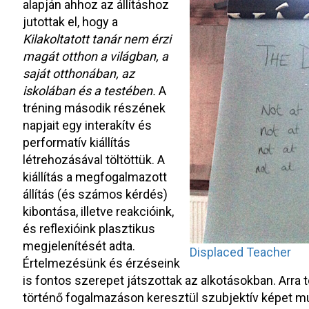
alapján ahhoz az állításhoz
jutottak el, hogy a
Kilakoltatott tanár nem érzi
magát otthon a világban, a
saját otthonában, az
iskolában és a testében.
A
tréning második részének
napjait egy interakítv és
performatív kiállítás
létrehozásával töltöttük. A
kiállítás a megfogalmazott
állítás (és számos kérdés)
kibontása, illetve reakcióink,
és reflexióink plasztikus
megjelenítését adta.
Displaced Teacher
Értelmezésünk és érzéseink
is fontos szerepet játszottak az alkotásokban. Arra
történő fogalmazáson keresztül szubjektív képet mu