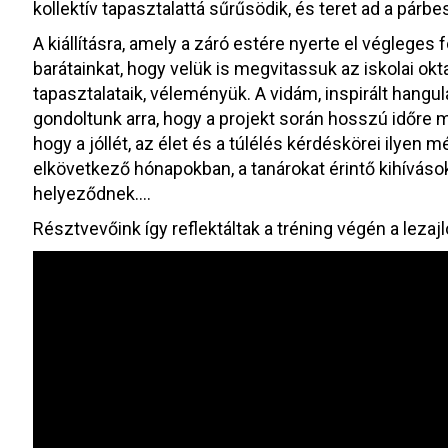
kollektív tapasztalattá sűrűsödik, és teret ad a párbe
A kiállításra, amely a záró estére nyerte el végleges
barátainkat, hogy velük is megvitassuk az iskolai o
tapasztalataik, véleményük. A vidám, inspirált hang
gondoltunk arra, hogy a projekt során hosszú időre 
hogy a jóllét, az élet és a túlélés kérdéskörei ilye
elkövetkező hónapokban, a tanárokat érintő kihíváso
helyeződnek….
Résztvevőink így reflektáltak a tréning végén a lezajl