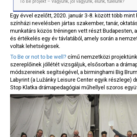
To Be projekt – Vagyunk, jól vagyunk, élünk, túlélünk?
Egy évvel ezelőtt, 2020. január 3-8. között több mint
színházi nevelésben jártas szakember, tanár, oktatáss
munkatárs közös tréningen vett részt Budapesten, 
és értékelés egy év távlatából, amely során a nem
voltak lehetségesek.
To Be or not to be well?
című nemzetközi projektünk 
szereplőinek jóllétét vizsgáljuk, elsősorban a drám
módszereinek segítségével, a birminghami Big Brum sz
Labyrint (a Lužánky Leisure Center egyik részlege) d
Stop Klatka drámapedagógiai műhellyel szoros egy