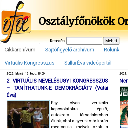
Osztályfőnökök O
Keresés:
Cikkarchívum
Sajtófigyelő archívum
Rólunk
Virtuális Kongresszus
Sallai Éva videóportál
2022. február 15. kedd, 18:09
2021. 
2. VIRTUÁLIS NEVELÉSÜGYI KONGRESSZUS
Nem
– TANÍTHATUNK-E DEMOKRÁCIÁT? (Vatai
Éva)
Egy olyan vertikális
kapcsolatokra épülő,
autokrata társadalomban
élünk, ahol a gyerek már korán
megtanulja, melyek azok a