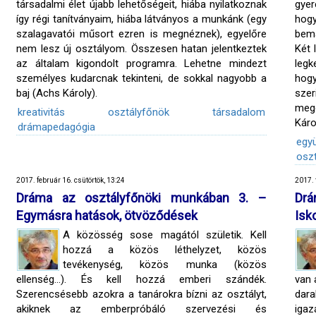
társadalmi élet újabb lehetőségeit, hiába nyilatkoznak
gye
így régi tanítványaim, hiába látványos a munkánk (egy
hogy
szalagavatói műsort ezren is megnéznek), egyelőre
bema
nem lesz új osztályom. Összesen hatan jelentkeztek
Két 
az általam kigondolt programra. Lehetne mindezt
legk
személyes kudarcnak tekinteni, de sokkal nagyobb a
hog
baj (Achs Károly).
sze
meg
kreativitás
osztályfőnök
társadalom
Káro
drámapedagógia
egy
osz
2017. február 16. csütörtök, 13:24
2017. 
Dráma az osztályfőnöki munkában 3. –
Drá
Egymásra hatások, ötvöződések
Isk
A közösség sose magától születik. Kell
hozzá a közös léthelyzet, közös
tevékenység, közös munka (közös
ellenség…). És kell hozzá emberi szándék.
van 
Szerencsésebb azokra a tanárokra bízni az osztályt,
dara
akiknek az emberpróbáló szervezési és
igaz