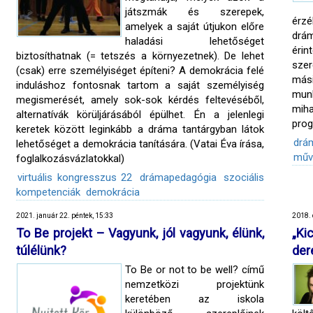
játszmák és szerepek,
érz
amelyek a saját útjukon előre
drám
haladási lehetőséget
éri
biztosíthatnak (= tetszés a környezetnek). De lehet
szer
(csak) erre személyiséget építeni? A demokrácia felé
mási
induláshoz fontosnak tartom a saját személyiség
mun
megismerését, amely sok-sok kérdés feltevéséből,
miha
alternatívák körüljárásából épülhet. Én a jelenlegi
prog
keretek között leginkább a dráma tantárgyban látok
drá
lehetőséget a demokrácia tanítására. (Vatai Éva írása,
műv
foglalkozásvázlatokkal)
virtuális kongresszus 22
drámapedagógia
szociális
kompetenciák
demokrácia
2021. január 22. péntek, 15:33
2018. 
To Be projekt – Vagyunk, jól vagyunk, élünk,
„Ki
túlélünk?
der
To Be or not to be well? című
nemzetközi projektünk
keretében az iskola