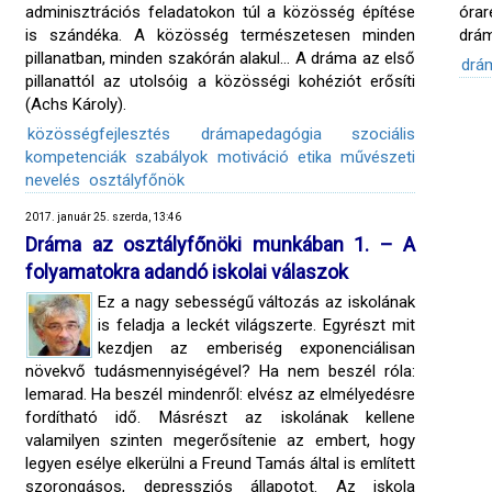
adminisztrációs feladatokon túl a közösség építése
órar
is szándéka. A közösség természetesen minden
drám
pillanatban, minden szakórán alakul… A dráma az első
drá
pillanattól az utolsóig a közösségi kohéziót erősíti
(Achs Károly).
közösségfejlesztés
drámapedagógia
szociális
kompetenciák
szabályok
motiváció
etika
művészeti
nevelés
osztályfőnök
2017. január 25. szerda, 13:46
Dráma az osztályfőnöki munkában 1. – A
folyamatokra adandó iskolai válaszok
Ez a nagy sebességű változás az iskolának
is feladja a leckét világszerte. Egyrészt mit
kezdjen az emberiség exponenciálisan
növekvő tudásmennyiségével? Ha nem beszél róla:
lemarad. Ha beszél mindenről: elvész az elmélyedésre
fordítható idő. Másrészt az iskolának kellene
valamilyen szinten megerősítenie az embert, hogy
legyen esélye elkerülni a Freund Tamás által is említett
szorongásos, depressziós állapotot. Az iskola