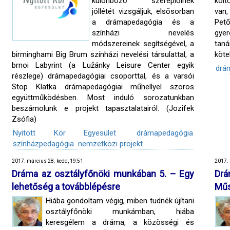
különböző szereplőinek
költ
jóllétét vizsgáljuk, elsősorban
van,
a drámapedagógia és a
Pet
színházi nevelés
gyer
módszereinek segítségével, a
taná
birminghami Big Brum színházi nevelési társulattal, a
köte
brnoi Labyrint (a Lužánky Leisure Center egyik
drá
részlege) drámapedagógiai csoporttal, és a varsói
Stop Klatka drámapedagógiai műhellyel szoros
együttműködésben. Most induló sorozatunkban
beszámolunk e projekt tapasztalatairól. (Jozifek
Zsófia)
Nyitott Kör Egyesület
drámapedagógia
színházpedagógia
nemzetközi projekt
2017. március 28. kedd, 19:51
2017. 
Dráma az osztályfőnöki munkában 5. – Egy
Drá
lehetőség a továbblépésre
Műs
Hiába gondoltam végig, miben tudnék újítani
osztályfőnöki munkámban, hiába
keresgélem a dráma, a közösségi és