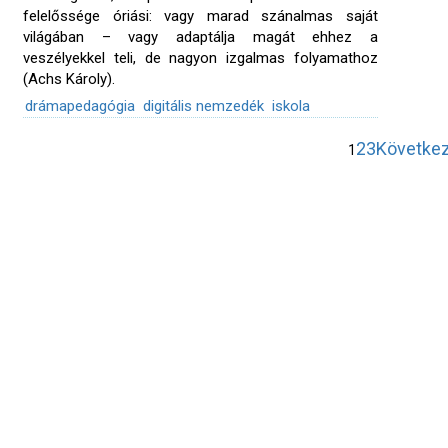
felelőssége óriási: vagy marad szánalmas saját
világában – vagy adaptálja magát ehhez a
veszélyekkel teli, de nagyon izgalmas folyamathoz
(Achs Károly).
drámapedagógia
digitális nemzedék
iskola
2
3
Következ
1