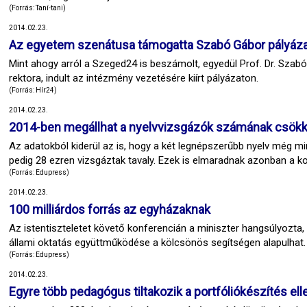
(Forrás: Taní-tani)
2014.02.23.
Az egyetem szenátusa támogatta Szabó Gábor pályáza
Mint ahogy arról a Szeged24 is beszámolt, egyedül Prof. Dr. Szab
rektora, indult az intézmény vezetésére kiírt pályázaton.
(Forrás: Hír24)
2014.02.23.
2014-ben megállhat a nyelvvizsgázók számának csök
Az adatokból kiderül az is, hogy a két legnépszerűbb nyelv még mi
pedig 28 ezren vizsgáztak tavaly. Ezek is elmaradnak azonban a ko
(Forrás: Edupress)
2014.02.23.
100 milliárdos forrás az egyházaknak
Az istentiszteletet követő konferencián a miniszter hangsúlyozta,
állami oktatás együttműködése a kölcsönös segítségen alapulhat.
(Forrás: Edupress)
2014.02.23.
Egyre több pedagógus tiltakozik a portfóliókészítés ell