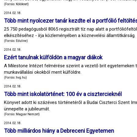
(Forrás: Kölöknet)
2014.02.18.
Több mint nyolcezer tanár kezdte el a portfólió feltölté
25 750 pedagógusból 8065 regisztrált tíz nap alatt a portfóliófel
elkészítéséhez - írja közleményében a köznevelési államtitkárság.
(Forrás: Eduline)
2014.02.18.
Ezért tanulnak külföldön a magyar diákok
A Milestone Intézet felmérése szerint a vezető brit egyetemeken
munkavállalási okokból ment külföldre.
(Forrás: hvg.hu)
2014.02.18.
Több mint iskolatörténet: 100 év a cisztercieknél
Könyvet adott ki százéves történetéről a Budai Ciszterci Szent 
ünnepelte a jubileumát.
(Forrás: Magyar Nemzet)
2014.02.18.
Több milliárdos hiány a Debreceni Egyetemen