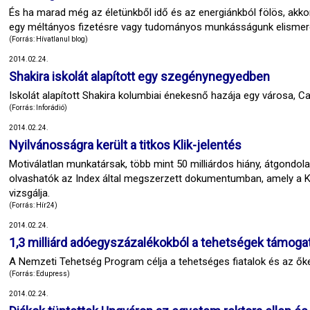
És ha marad még az életünkből idő és az energiánkból fölös, akk
egy méltányos fizetésre vagy tudományos munkásságunk elismer
(Forrás: Hívatlanul blog)
2014.02.24.
Shakira iskolát alapított egy szegénynegyedben
Iskolát alapított Shakira kolumbiai énekesnő hazája egy városa, 
(Forrás: Inforádió)
2014.02.24.
Nyilvánosságra került a titkos Klik-jelentés
Motiválatlan munkatársak, több mint 50 milliárdos hiány, átgondola
olvashatók az Index által megszerzett dokumentumban, amely a
vizsgálja.
(Forrás: Hír24)
2014.02.24.
1,3 milliárd adóegyszázalékokból a tehetségek támoga
A Nemzeti Tehetség Program célja a tehetséges fiatalok és az ők
(Forrás: Edupress)
2014.02.24.