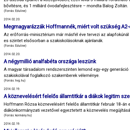
bővítésre, és 1 milliárd óvodafejlesztésre – mondta Balog Zoltán.
(Forrás: Eduline)
2014.02.20.
Megmagyarázzák Hoffmannék, miért volt szükség A2-e
Az erőforrás-minisztérium már másfél éve tervezi az alapfokúnál 
es szintet elsősorban a szakiskolásoknak ajánlanák.
(Forrás: Eduline)
2014.02.20.
A négymillió analfabéta országa leszünk
A magyar társadalom rendszerszinten lemond egy-egy generáció 2
szakiskolával foglalkozó szakemberek véleménye.
(Forrás: hvg.hu)
2014.02.19.
A köznevelésért felelős államtitkár a diákok legitim sze
Hoffmann Rózsa köznevelésért felelős államtitkár február 18-án 
diákönkormányzati vezetővel egyeztetett a köznevelés megújításá
(Forrás: kormány.hu)
2014.02.19.