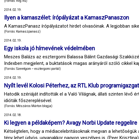
(Forrás: hvg.hu)
2014.02.19.
Ilyen a kamaszélet: írópályázat a KamaszPanaszon
A KamaszPanasz írópályázatot hirdet olvasóinak. A legjobban sik
(Forrás: Kamaszpanasz)
2014.02.19.
Egy iskola jó hírnevének védelmében
Meszes Balázs az esztergomi Balassa Bálint Gazdasági Szakközépi
Indexben megjelent, a buktatások magas arányáról szóló cikkel ka
(Forrás: Szeretgom – esztergomi portál)
2014.02.19.
Nyílt levél Kolosi Péterhez, az RTL Klub programigazga
Hatodik szériáját indították el a Való Világnak, állati szinten lévő
idióták főszereplésével.
(Forrás: Mészáros Márton blogja)
2014.02.18.
Ki legyen a példaképem? Avagy Norbi Update reggelire
Kétségtelen, hogy a médiacelebritásoknak megvan a lehetőségük ar
tény lehet üdvös, ugyanakkor nagyon veszélyes is. (Peer Krisztina)