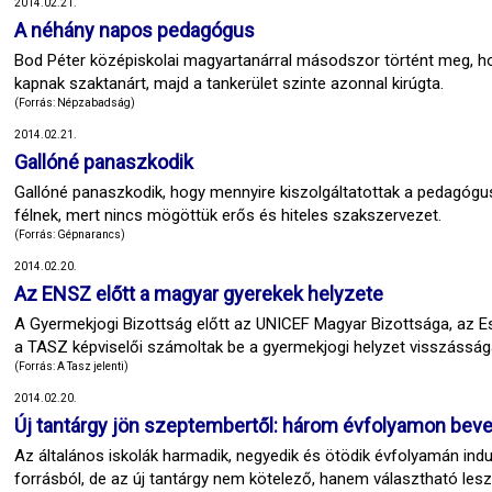
2014.02.21.
A néhány napos pedagógus
Bod Péter középiskolai magyartanárral másodszor történt meg, hog
kapnak szaktanárt, majd a tankerület szinte azonnal kirúgta.
(Forrás: Népzabadság)
2014.02.21.
Gallóné panaszkodik
Gallóné panaszkodik, hogy mennyire kiszolgáltatottak a pedagógus
félnek, mert nincs mögöttük erős és hiteles szakszervezet.
(Forrás: Gépnarancs)
2014.02.20.
Az ENSZ előtt a magyar gyerekek helyzete
A Gyermekjogi Bizottság előtt az UNICEF Magyar Bizottsága, az E
a TASZ képviselői számoltak be a gyermekjogi helyzet visszássága
(Forrás: A Tasz jelenti)
2014.02.20.
Új tantárgy jön szeptembertől: három évfolyamon bevez
Az általános iskolák harmadik, negyedik és ötödik évfolyamán indu
forrásból, de az új tantárgy nem kötelező, hanem választható lesz