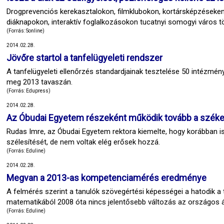
Drogprevenciós kerekasztalokon, filmklubokon, kortársképzéseken
diáknapokon, interaktív foglalkozásokon tucatnyi somogyi város t
(Forrás: Sonline)
2014.02.28.
Jövőre startol a tanfelügyeleti rendszer
A tanfelügyeleti ellenőrzés standardjainak tesztelése 50 intézmé
meg 2013 tavaszán.
(Forrás: Edupress)
2014.02.28.
Az Óbudai Egyetem részeként működik tovább a székes
Rudas Imre, az Óbudai Egyetem rektora kiemelte, hogy korábban i
szélesítését, de nem voltak elég erősek hozzá.
(Forrás: Eduline)
2014.02.28.
Megvan a 2013-as kompetenciamérés eredménye
A felmérés szerint a tanulók szövegértési képességei a hatodik a 
matematikából 2008 óta nincs jelentősebb változás az országos 
(Forrás: Eduline)