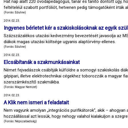
Hat nap alatt 220 óvodapedagógus, tanár és tanító döntött úgy, ho
feltételéül szabott portfóliót, hetvenen pedig támogatóként írták al
(Forrás: Eduline)
2014.02.23.
Ingyenes bérletet kér a szakiskolásoknak az egyik szü
Százszázalékos utazási kedvezmény bevezetését javasolja az MS
diákok magas utazási költsége ugyanis alaptörvény-ellenes.
(Forrás: Eduline)
2014.02.23.
Elcsábítanák a szakmunkásainkat
Német fejvadászok csábítják külföldre a somogyi szakiskolás diá
gépipari, illetve elektrotechnikai cégekhez toborozzák a magyar fi
szerszámkészítő szakmákba.
(Forrás: Magyar Nemzet)
2014.02.23.
A Klik nem ismeri a feladatait
Nem vagyunk amolyan „integrációs purifikátorok”, akik – ahogyan a
hozzáállással azt lessük, hogy nehogy valahol kialakuljon a szegr
(Forrás: Népszabadság)