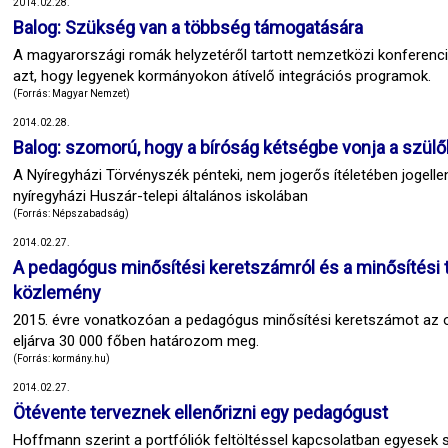
2014.02.28.
Balog: Szükség van a többség támogatására
A magyarországi romák helyzetéről tartott nemzetközi konferenciá
azt, hogy legyenek kormányokon átívelő integrációs programok.
(Forrás: Magyar Nemzet)
2014.02.28.
Balog: szomorú, hogy a bíróság kétségbe vonja a szül
A Nyíregyházi Törvényszék pénteki, nem jogerős ítéletében jogelle
nyíregyházi Huszár-telepi általános iskolában
(Forrás: Népszabadság)
2014.02.27.
A pedagógus minősítési keretszámról és a minősítési ter
közlemény
2015. évre vonatkozóan a pedagógus minősítési keretszámot az ok
eljárva 30 000 főben határozom meg.
(Forrás: kormány.hu)
2014.02.27.
Ötévente terveznek ellenőrizni egy pedagógust
Hoffmann szerint a portfóliók feltöltéssel kapcsolatban egyesek 