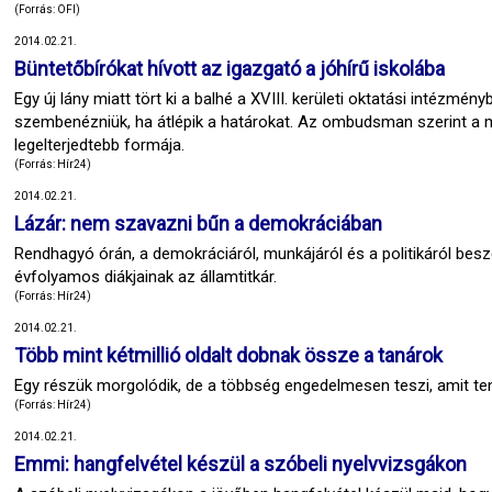
(Forrás: OFI)
2014.02.21.
Büntetőbírókat hívott az igazgató a jóhírű iskolába
Egy új lány miatt tört ki a balhé a XVIII. kerületi oktatási intézmén
szembenézniük, ha átlépik a határokat. Az ombudsman szerint a m
legelterjedtebb formája.
(Forrás: Hír24)
2014.02.21.
Lázár: nem szavazni bűn a demokráciában
Rendhagyó órán, a demokráciáról, munkájáról és a politikáról bes
évfolyamos diákjainak az államtitkár.
(Forrás: Hír24)
2014.02.21.
Több mint kétmillió oldalt dobnak össze a tanárok
Egy részük morgolódik, de a többség engedelmesen teszi, amit ten
(Forrás: Hír24)
2014.02.21.
Emmi: hangfelvétel készül a szóbeli nyelvvizsgákon