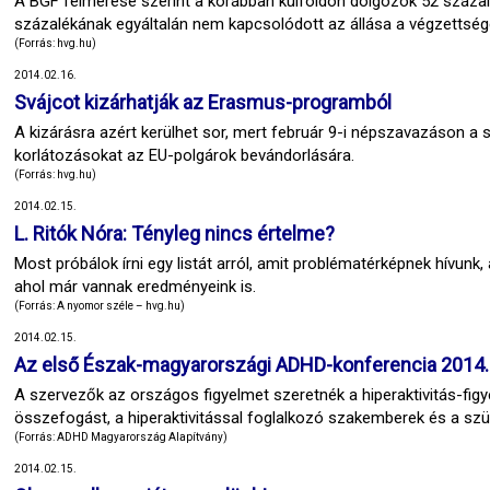
A BGF felmérése szerint a korábban külföldön dolgozók 52 százal
százalékának egyáltalán nem kapcsolódott az állása a végzettség
(Forrás: hvg.hu)
2014.02.16.
Svájcot kizárhatják az Erasmus-programból
A kizárásra azért kerülhet sor, mert február 9-i népszavazáson a 
korlátozásokat az EU-polgárok bevándorlására.
(Forrás: hvg.hu)
2014.02.15.
L. Ritók Nóra: Tényleg nincs értelme?
Most próbálok írni egy listát arról, amit problématérképnek hívunk,
ahol már vannak eredményeink is.
(Forrás: A nyomor széle – hvg.hu)
2014.02.15.
Az első Észak-magyarországi ADHD-konferencia 2014. 
A szervezők az országos figyelmet szeretnék a hiperaktivitás-figy
összefogást, a hiperaktivitással foglalkozó szakemberek és a szü
(Forrás: ADHD Magyarország Alapítvány)
2014.02.15.