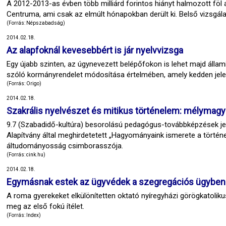
A 2012-2013-as évben több milliárd forintos hiányt halmozott f
Centruma, ami csak az elmúlt hónapokban derült ki. Belső vizsgálat
(Forrás: Népszabadság)
2014.02.18.
Az alapfoknál kevesebbért is jár nyelvvizsga
Egy újabb szinten, az úgynevezett belépőfokon is lehet majd állami
szóló kormányrendelet módosítása értelmében, amely kedden jel
(Forrás: Origo)
2014.02.18.
Szakrális nyelvészet és mitikus történelem: mélymag
9.7 (Szabadidő-kultúra) besorolású pedagógus-továbbképzések j
Alapítvány által meghirdetetett „Hagyományaink ismerete a tört
áltudományosság csimborasszója.
(Forrás: cink.hu)
2014.02.18.
Egymásnak estek az ügyvédek a szegregációs ügyben
A roma gyerekeket elkülönítetten oktató nyíregyházi görögkatolik
meg az első fokú ítélet.
(Forrás: Index)