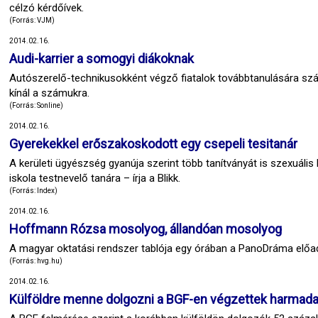
célzó kérdőívek.
(Forrás: VJM)
2014.02.16.
Audi-karrier a somogyi diákoknak
Autószerelő-technikusokként végző fiatalok továbbtanulására szám
kínál a számukra.
(Forrás: Sonline)
2014.02.16.
Gyerekekkel erőszakoskodott egy csepeli tesitanár
A kerületi ügyészség gyanúja szerint több tanítványát is szexuális
iskola testnevelő tanára – írja a Blikk.
(Forrás: Index)
2014.02.16.
Hoffmann Rózsa mosolyog, állandóan mosolyog
A magyar oktatási rendszer tablója egy órában a PanoDráma előadá
(Forrás: hvg.hu)
2014.02.16.
Külföldre menne dolgozni a BGF-en végzettek harmad