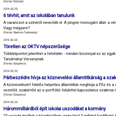
(Forrás: Eduline)
2014.02.20.
6 tévhit, amit az iskolában tanulunk
A narancsot a színéről nevezték el. A pingvin monogám állat. a v
Vagy mégsem?
(Forrás: Nyelv és Tudomány)
2014.02.20.
Töretlen az OKTV népszerűsége
Többletpontot jelenthet a felvételin - minden bizonnyal ez az egy
Tanulmányi Versenynek.
(Forrás: Edupress)
2014.02.20.
Párbeszédre hívja az köznevelési államtitkárság a sz
A köznevelésért felelős helyettes államtitkár meghívja a PSz és a
vezetőit, szakértőit az e-portfólió felülettel kapcsolatos szakma
(Forrás: Edupress)
2014.02.20.
Hárommilliárdból épít iskolai uszodákat a kormány
23 uszoda épülhet a közeljövőben, ezen kívül 3 milliárd fordítható 