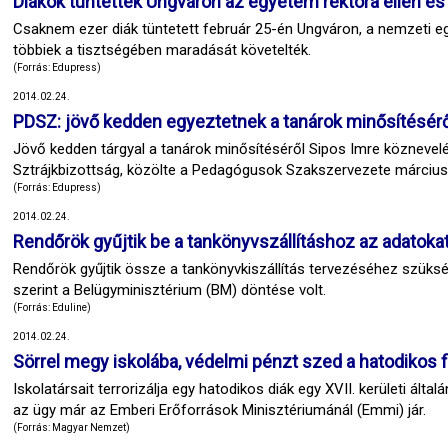
Diákok tüntettek Ungváron az egyetem rektora ellen és
Csaknem ezer diák tüntetett február 25-én Ungváron, a nemzeti e
többiek a tisztségében maradását követelték.
(Forrás: Edupress)
2014.02.24.
PDSZ: jövő kedden egyeztetnek a tanárok minősítésérő
Jövő kedden tárgyal a tanárok minősítéséről Sipos Imre köznevelé
Sztrájkbizottság, közölte a Pedagógusok Szakszervezete március
(Forrás: Edupress)
2014.02.24.
Rendőrök gyűjtik be a tankönyvszállításhoz az adatoka
Rendőrök gyűjtik össze a tankönyvkiszállítás tervezéséhez szüksé
szerint a Belügyminisztérium (BM) döntése volt.
(Forrás: Eduline)
2014.02.24.
Sörrel megy iskolába, védelmi pénzt szed a hatodikos f
Iskolatársait terrorizálja egy hatodikos diák egy XVII. kerületi által
az ügy már az Emberi Erőforrások Minisztériumánál (Emmi) jár.
(Forrás: Magyar Nemzet)