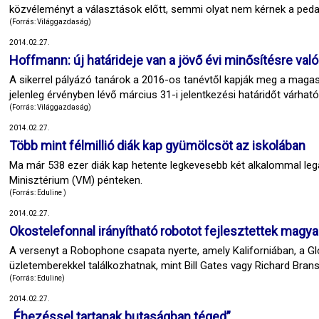
közvéleményt a választások előtt, semmi olyat nem kérnek a pedag
(Forrás: Világgazdaság)
2014.02.27.
Hoffmann: új határideje van a jövő évi minősítésre val
A sikerrel pályázó tanárok a 2016-os tanévtől kapják meg a magasa
jelenleg érvényben lévő március 31-i jelentkezési határidőt várha
(Forrás: Világgazdaság)
2014.02.27.
Több mint félmillió diák kap gyümölcsöt az iskolában
Ma már 538 ezer diák kap hetente legkevesebb két alkalommal lega
Minisztérium (VM) pénteken.
(Forrás: Eduline )
2014.02.27.
Okostelefonnal irányítható robotot fejlesztettek magy
A versenyt a Robophone csapata nyerte, amely Kaliforniában, a 
üzletemberekkel találkozhatnak, mint Bill Gates vagy Richard Brans
(Forrás: Eduline)
2014.02.27.
„Éhezéssel tartanak butaságban téged”