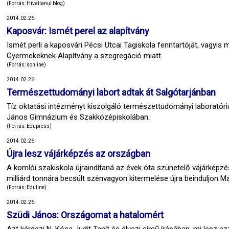
(Forrás: Hívatlanul blog)
2014.02.26.
Kaposvár: Ismét perel az alapítvány
Ismét perli a kaposvári Pécsi Utcai Tagiskola fenntartóját, vagyis
Gyermekeknek Alapítvány a szegregáció miatt.
(Forrás: sonline)
2014.02.26.
Természettudományi labort adtak át Salgótarjánban
Tíz oktatási intézményt kiszolgáló természettudományi laboratóriu
János Gimnázium és Szakközépiskolában.
(Forrás: Edupress)
2014.02.26.
Újra lesz vájárképzés az országban
A komlói szakiskola újraindítaná az évek óta szünetelő vájárképzés
milliárd tonnára becsült szénvagyon kitermelése újra beinduljon 
(Forrás: Eduline)
2014.02.26.
Szüdi János: Országomat a hatalomért