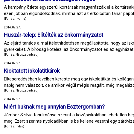
A kampány ötlete egyszerű: kortársak magyarázzák el a kortársakn
ezen jobban elgondolkodnak, mintha azt az erkölcstan tanár papolná
(Forrás: hvg.hu)
2014.02.27.
Huszár-telep: Elítélték az önkormányzatot
Az eljáró tanács a mai ítélethirdetésen megállapította, hogy az is
gyerekeket. A bíróság kötelezi az önkormányzatot és az egyházat
(Forrás: Népszabadság)
2014.02.27.
Kioktatott iskolatitkárok
Elkeseredésében levélben kereste meg egy iskolatitkár és kolléga
napig nem válaszolt, de amikor végül mégis reagált, még megalázób
(Forrás: Népszabadság)
2014.02.27.
Miért buknak meg annyian Esztergomban?
Jámbor Szilvia tanulmánya szerint a középiskolában lehetetlen bep
meg. Ezért szerinte nyolcadikban is be kellene vezetni egy záróviz
(Forrás: Index)