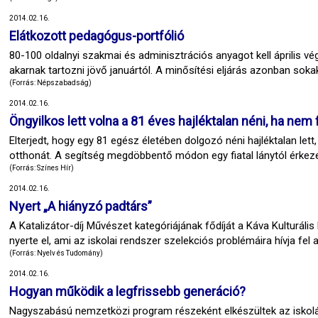
2014.02.16.
Elátkozott pedagógus-portfólió
80-100 oldalnyi szakmai és adminisztrációs anyagot kell április vé
akarnak tartozni jövő januártól. A minősítési eljárás azonban sok
(Forrás: Népszabadság)
2014.02.16.
Öngyilkos lett volna a 81 éves hajléktalan néni, ha nem
Elterjedt, hogy egy 81 egész életében dolgozó néni hajléktalan lett
otthonát. A segítség megdöbbentő módon egy fiatal lánytól érkeze
(Forrás: Színes Hír)
2014.02.16.
Nyert „A hiányzó padtárs”
A Katalizátor-díj Művészet kategóriájának fődíját a Káva Kulturál
nyerte el, ami az iskolai rendszer szelekciós problémáira hívja fel a
(Forrás: Nyelv és Tudomány)
2014.02.16.
Hogyan működik a legfrissebb generáció?
Nagyszabású nemzetközi program részeként elkészültek az iskol