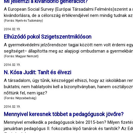
Mi jellemzi a kivándorló generációt?
A European Social Survey (Európai Társadalmi Felmérés)szerint 
kivándorlásra, de a célország értékrendjével nem mindig tudnak az
(Forrás: Nyelv és Tudomány)
2014.02.19.
Elhúzódó pokol Szigetszentmiklóson
A gyermekvédelmi jelzőrendszer tagjai között nem volt érdemi eg
segítséget– állapította meg az alapjogi ombudsman a gyermekbán
(Forrás: Magyar Nemzet)
2014.02.19.
N. Kósa Judit: Tanít és élvezi
A társadalom, úgy tűnik, készséggel elhiszi, hogy az iskolákban ren
buktatni; nem hablatyolni kell a bizonyítványban, hanem osztályozni
nőttünk fel, nem igaz?
(Forrás: Népzabadság)
2014.02.19.
Mennyivel keresnek többet a pedagógusok jövőre?
Mennyivel emelkedik a pedagógusok bére 2015-ben? Milyen fizetés
januárban pedagógus II. fokozatba lépő tanárok és tanítók? Az Edu