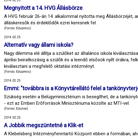
2014.02.25.
Megnyitott a 14. HVG Állásbörze
A HVG február 26-án 14. alkalommal nyitotta meg Állásbörzéjét, am
álláskeresők és érdeklődők ezrei keresnek fel.
(Forrás: Edupress)
2014.02.25.
Alternatív vagy állami iskola?
Nagy dilemma elé állítja a szülőket az általános iskola kiválasztá
áprilisi beiratkozásig a szülők és a leendő elsősök nyílt órákra, fe
kiválasztani a megfelelő oktatási intézményt.
(Forrás: Edupress)
2014.02.25.
Emmi: "továbbra is a Könyvtárellátó felel a tankönyvter
Szükség esetén a Belügyminisztérium is besegíthet, de a tankönyt
- ezt az Emberi Erőforrások Minisztériuma közölte az MTI-vel.
(Forrás: Eduline)
2014.02.25.
A Jobbik megszüntetné a Klik-et
A Klebelsberg Intézményfenntartó Központ ebben a formában, ah