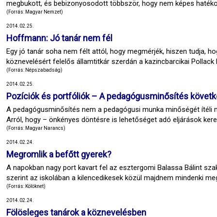
megbukott, és bebizonyosodott többször, hogy nem képes hatékon
(Forrás: Magyar Nemzet)
2014.02.25.
Hoffmann: Jó tanár nem fél
Egy jó tanár soha nem félt attól, hogy megmérjék, hiszen tudja, hog
köznevelésért felelős államtitkár szerdán a kazincbarcikai Pollack 
(Forrás: Népszabadság)
2014.02.25.
Pozíciók és portfóliók – A pedagógusminősítés köve
A pedagógusminősítés nem a pedagógusi munka minőségét ítéli m
Arról, hogy – önkényes döntésre is lehetőséget adó eljárások keret
(Forrás: Magyar Narancs)
2014.02.24.
Megromlik a befőtt gyerek?
A napokban nagy port kavart fel az esztergomi Balassa Bálint sza
szerint az iskolában a kilencedikesek közül majdnem mindenki meg
(Forrás: Kölöknet)
2014.02.24.
Fölösleges tanárok a köznevelésben