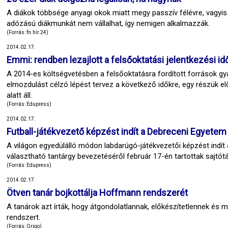
A diákok többsége anyagi okok miatt megy passzív félévre, vagy
adózású diákmunkát nem vállalhat, így nemigen alkalmazzák.
(Forrás: fn.hír.24)
2014.02.17.
Emmi: rendben lezajlott a felsőoktatási jelentkezési i
A 2014-es költségvetésben a felsőoktatásra fordított források gy
elmozdulást célzó lépést tervez a következő időkre, egy részük el
alatt áll.
(Forrás: Edupress)
2014.02.17.
Futball-játékvezető képzést indít a Debreceni Egyetem
A világon egyedülálló módon labdarúgó-játékvezetői képzést indít
választható tantárgy bevezetéséről február 17-én tartottak sajtótá
(Forrás: Edupress)
2014.02.17.
Ötven tanár bojkottálja Hoffmann rendszerét
A tanárok azt írták, hogy átgondolatlannak, előkészítetlennek és
rendszert.
(Forrás: Origo)