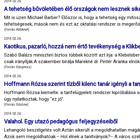
2014.02.26.
A tehetség bűvöletében élő országok nem lesznek sik
Mit is üzen Michael Barber? Először is, hogy a tehetség egy mítos
tehetségesek, mások nem és ezt az oktatási rendszer is megerősí
(Forrás: Kölöknet)
2014.02.26.
Kaotikus, pazarló, hozzá nem értő tevékenység a Klikb
Szabó Balázs miniszteri biztos többek között azt írja: a Klebels
csak irányítják.A szakember bírálja Marekné dr. Pintér Aranka elnök
(Forrás: Edupress)
2014.02.26.
Hoffmann Rózsa szerint tízből kilenc tanár igényli a ta
Hoffmann Rózsa kiemelte: a tanfelügyeleti rendszer kipróbálása s
úgy nyilatkoztak, hogy "ez jó".
(Forrás: Eduline)
2014.02.26.
Valahol. Egy utazó pedagógus feljegyzéseiből
Lehangoló beszélgetés volt.Aztán sikerült a megoldhatatlan magán
Azok sem megoldhatóak.– Hol élnek a tanítványok?– A város szé