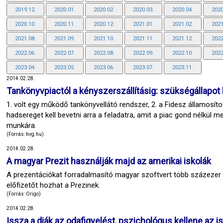
2019.12.
2020.01.
2020.02.
2020.03.
2020.04.
2020
2020.10.
2020.11.
2020.12.
2021.01.
2021.02.
2021
2021.08.
2021.09.
2021.10.
2021.11.
2021.12.
2022
2022.06.
2022.07.
2022.08.
2022.09.
2022.10.
2022
2023.04.
2023.05.
2023.06.
2023.07.
2023.11.
2014.02.28.
Tankönyvpiactól a kényszerszállításig: szükségállapot
1. volt egy működő tankönyvellátó rendszer, 2. a Fidesz államosíto
hadsereget kell bevetni arra a feladatra, amit a piac gond nélkül m
munkára.
(Forrás: hvg.hu)
2014.02.28.
A magyar Prezit használják majd az amerikai iskolák
A prezentációkat forradalmasító magyar szoftvert több százezer 
előfizetőt hozhat a Prezinek.
(Forrás: Origo)
2014.02.28.
Issza a diák az odafigyelést, pszichológus kellene az i