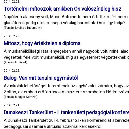
2014.02.22.
Történelmi mítoszok, amikben Ön valószínűleg hisz
Napóleon alacsony volt, Marie Antoinette nem értette, miért nem 
gladiátorok pedig utolsó csepp vérükig harcoltak. Ön is így tudja?
(Forrás: Nyelv és Tudomány)
2014.02.22.
Mítosz, hogy értéktelen a diploma
A munkanélküliségi ráta lényegében annál nagyobb volt, minél ala
végzettek fele volt munkanélküli, míg az egyetemet végzetteknek 
(Forrás: fn.hír.24)
2014.02.22.
Balog: Van mit tanulni egymástól
Az iskolák lehetőséget teremtenek az egyházak számára, hogy szol
Zoltán, az emberi erőforrások minisztere szombaton Hódmezővá
(Forrás: Magyar Nemzet)
2014.02.21.
Dunakeszi Tankerület - I. tankerületi pedagógiai konfer
A Dunakeszi Tankerület 2014. február 21-én konferenciát szervez
pedagógusai számára aktuális szakmai kérdésekről.