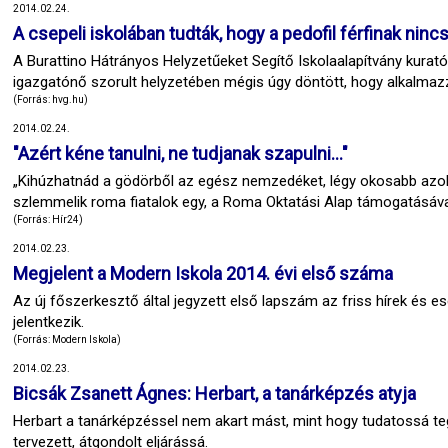
2014.02.24.
A csepeli iskolában tudták, hogy a pedofil férfinak nin
A Burattino Hátrányos Helyzetűeket Segítő Iskolaalapítvány kuratór
igazgatónő szorult helyzetében mégis úgy döntött, hogy alkalmaz
(Forrás: hvg.hu)
2014.02.24.
"Azért kéne tanulni, ne tudjanak szapulni..."
„Kihúzhatnád a gödörből az egész nemzedéket, légy okosabb azokná
szlemmelik roma fiatalok egy, a Roma Oktatási Alap támogatásával
(Forrás: Hír24)
2014.02.23.
Megjelent a Modern Iskola 2014. évi első száma
Az új főszerkesztő által jegyzett első lapszám az friss hírek és 
jelentkezik.
(Forrás: Modern Iskola)
2014.02.23.
Bicsák Zsanett Ágnes: Herbart, a tanárképzés atyja
Herbart a tanárképzéssel nem akart mást, mint hogy tudatossá te
tervezett, átgondolt eljárássá.