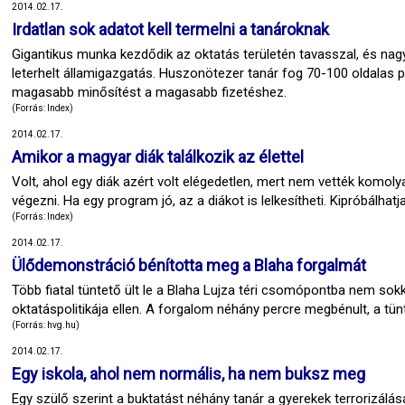
2014.02.17.
Irdatlan sok adatot kell termelni a tanároknak
Gigantikus munka kezdődik az oktatás területén tavasszal, és nagy
leterhelt államigazgatás. Huszonötezer tanár fog 70-100 oldalas p
magasabb minősítést a magasabb fizetéshez.
(Forrás: Index)
2014.02.17.
Amikor a magyar diák találkozik az élettel
Volt, ahol egy diák azért volt elégedetlen, mert nem vették komol
végezni. Ha egy program jó, az a diákot is lelkesítheti. Kipróbálhat
(Forrás: Index)
2014.02.17.
Ülődemonstráció bénította meg a Blaha forgalmát
Több fiatal tüntető ült le a Blaha Lujza téri csomópontba nem sok
oktatáspolitikája ellen. A forgalom néhány percre megbénult, a tünt
(Forrás: hvg.hu)
2014.02.17.
Egy iskola, ahol nem normális, ha nem buksz meg
Egy szülő szerint a buktatást néhány tanár a gyerekek terrorizálásá