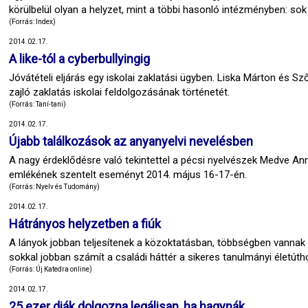
körülbelül olyan a helyzet, mint a többi hasonló intézményben: sok 
(Forrás: Index)
2014.02.17.
A like-tól a cyberbullyingig
Jóvátételi eljárás egy iskolai zaklatási ügyben. Liska Márton és S
zajló zaklatás iskolai feldolgozásának történetét.
(Forrás: Taní-tani)
2014.02.17.
Újabb találkozások az anyanyelvi nevelésben
A nagy érdeklődésre való tekintettel a pécsi nyelvészek Medve A
emlékének szentelt eseményt 2014. május 16-17-én.
(Forrás: Nyelv és Tudomány)
2014.02.17.
Hátrányos helyzetben a fiúk
A lányok jobban teljesítenek a közoktatásban, többségben vannak 
sokkal jobban számít a családi háttér a sikeres tanulmányi életútho
(Forrás: Új Katedra online)
2014.02.17.
25 ezer diák dolgozna legálisan, ha hagynák