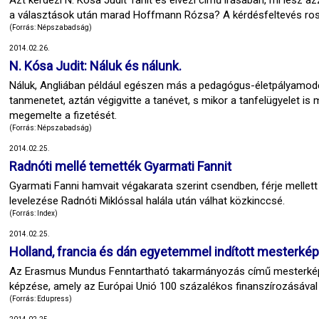
Azt kérdezi N. Kósa Judit Tanít és élvezi című írásában, mi lesz azz
a választások után marad Hoffmann Rózsa? A kérdésfeltevés ros
(Forrás: Népszabadság)
2014.02.26.
N. Kósa Judit: Náluk és nálunk.
Náluk, Angliában például egészen más a pedagógus-életpályamodell,
tanmenetet, aztán végigvitte a tanévet, s mikor a tanfelügyelet is 
megemelte a fizetését.
(Forrás: Népszabadság)
2014.02.25.
Radnóti mellé temették Gyarmati Fannit
Gyarmati Fanni hamvait végakarata szerint csendben, férje mellett
levelezése Radnóti Miklóssal halála után válhat közkinccsé.
(Forrás: Index)
2014.02.25.
Holland, francia és dán egyetemmel indított mesterké
Az Erasmus Mundus Fenntartható takarmányozás című mesterkép
képzése, amely az Európai Unió 100 százalékos finanszírozásával
(Forrás: Edupress)