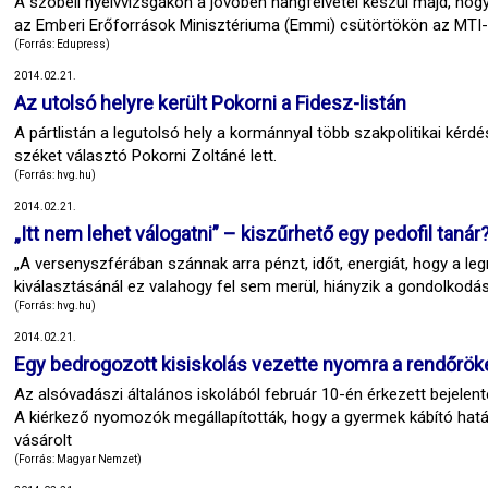
A szóbeli nyelvvizsgákon a jövőben hangfelvétel készül majd, hog
az Emberi Erőforrások Minisztériuma (Emmi) csütörtökön az MTI-
(Forrás: Edupress)
2014.02.21.
Az utolsó helyre került Pokorni a Fidesz-listán
A pártlistán a legutolsó hely a kormánnyal több szakpolitikai kérd
széket választó Pokorni Zoltáné lett.
(Forrás: hvg.hu)
2014.02.21.
„Itt nem lehet válogatni” – kiszűrhető egy pedofil tanár
„A versenyszférában szánnak arra pénzt, időt, energiát, hogy a le
kiválasztásánál ez valahogy fel sem merül, hiányzik a gondolkodás
(Forrás: hvg.hu)
2014.02.21.
Egy bedrogozott kisiskolás vezette nyomra a rendőrök
Az alsóvadászi általános iskolából február 10-én érkezett bejelent
A kiérkező nyomozók megállapították, hogy a gyermek kábító hatás
vásárolt
(Forrás: Magyar Nemzet)