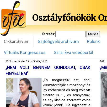
Osztályfőnökök O
Keresés:
Cikkarchívum
Sajtófigyelő archívum
Rólunk
Virtuális Kongresszus
Sallai Éva videóportál
2021. szeptember 23. csütörtök, 14:20
2021. 
„NEM VOLT BENNEM GONDOLAT, CSAK
„Mi
FIGYELTEM”
„És megnéztük azt, ahol
visszafordítják a mozdonyt és
így körbement és még volt ott
sínautó is…” „…és aranyhalak,
és egy kiscica szeretett volna
velünk jönni”. Ha ugyanazt a