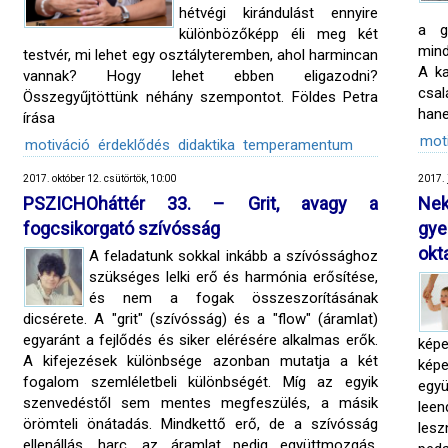
hétvégi kirándulást ennyire
a g
különbözőképp éli meg két
mind
testvér, mi lehet egy osztályteremben, ahol harmincan
A ka
vannak? Hogy lehet ebben eligazodni?
csa
Összegyűjtöttünk néhány szempontot. Földes Petra
hane
írása
mot
motiváció
érdeklődés
didaktika
temperamentum
2017. október 12. csütörtök, 10:00
2017. 
PSZICHOháttér 33. – Grit, avagy a
Ne
fogcsikorgató szívósság
gy
okt
A feladatunk sokkal inkább a szívóssághoz
szükséges lelki erő és harmónia erősítése,
és nem a fogak összeszorításának
dicsérete. A "grit" (szívósság) és a "flow" (áramlat)
egyaránt a fejlődés és siker elérésére alkalmas erők.
kép
A kifejezések különbsége azonban mutatja a két
képe
fogalom szemléletbeli különbségét. Míg az egyik
együ
szenvedéstől sem mentes megfeszülés, a másik
leen
örömteli önátadás. Mindkettő erő, de a szívósság
les
ellenállás, harc, az áramlat pedig együttmozgás,