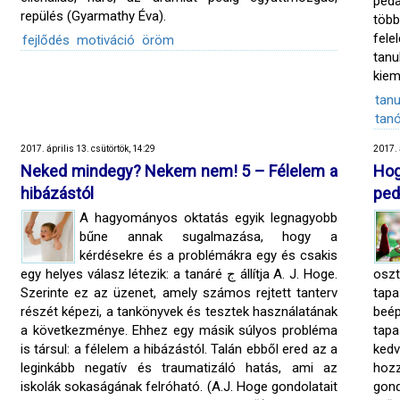
peda
repülés (Gyarmathy Éva).
több
fele
fejlődés
motiváció
öröm
tanu
kiem
tanu
tan
2017. április 13. csütörtök, 14:29
2017. 
Neked mindegy? Nekem nem! 5 – Félelem a
Ho
hibázástól
ped
A hagyományos oktatás egyik legnagyobb
bűne annak sugalmazása, hogy a
kérdésekre és a problémákra egy és csakis
egy helyes válasz létezik: a tanáré ج állítja A. J. Hoge.
osz
Szerinte ez az üzenet, amely számos rejtett tanterv
tapa
részét képezi, a tankönyvek és tesztek használatának
beé
a következménye. Ehhez egy másik súlyos probléma
tapa
is társul: a félelem a hibázástól. Talán ebből ered az a
kedv
leginkább negatív és traumatizáló hatás, ami az
hoz
iskolák sokaságának felróható. (A.J. Hoge gondolatait
gon