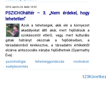
2016. április 26. kedd, 14:50
PSZICHOháttér – 3. „Nem érdekel, hogy
lehetetlen”
Azok a tehetségek, akik elé a környezet
akadályokat állít akár, mert fejlődésük a
szokásostól eltérő, vagy, mert kulturális
gátak hátrányt okoznak a fejlődésében, a
társadalomból kirekesztve, a társadalmi értékektől
elzárva antiszociális irányba fejlődhetnek (Gyarmathy
Éva).
pszichológia
tehetséggondozás
motiváció
esélyteremtés
2
3
Következ
1