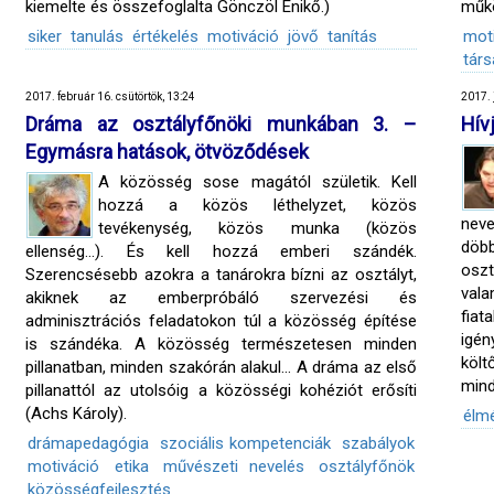
kiemelte és összefoglalta Gönczöl Enikő.)
műkö
siker
tanulás
értékelés
motiváció
jövő
tanítás
mot
társ
2017. február 16. csütörtök, 13:24
2017. 
Dráma az osztályfőnöki munkában 3. –
Hív
Egymásra hatások, ötvöződések
A közösség sose magától születik. Kell
hozzá a közös léthelyzet, közös
nev
tevékenység, közös munka (közös
döbb
ellenség…). És kell hozzá emberi szándék.
oszt
Szerencsésebb azokra a tanárokra bízni az osztályt,
vala
akiknek az emberpróbáló szervezési és
fia
adminisztrációs feladatokon túl a közösség építése
igé
is szándéka. A közösség természetesen minden
költ
pillanatban, minden szakórán alakul… A dráma az első
mind
pillanattól az utolsóig a közösségi kohéziót erősíti
(Achs Károly).
élm
drámapedagógia
szociális kompetenciák
szabályok
motiváció
etika
művészeti nevelés
osztályfőnök
közösségfejlesztés