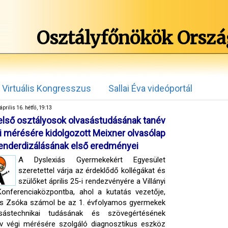
Osztályfőnökök Orszá
Virtuális Kongresszus
Sallai Éva videóportál
április 16. hétfő, 19:13
első osztályosok olvasástudásának tanév
i mérésére kidolgozott Meixner olvasólap
enderdizálásának első eredményei
A Dyslexiás Gyermekekért Egyesület
szeretettel várja az érdeklődő kollégákat és
szülőket április 25-i rendezvényére a Villányi
Konferenciaközpontba, ahol a kutatás vezetője,
s Zsóka számol be az 1. évfolyamos gyermekek
asástechnikai tudásának és szövegértésének
v végi mérésére szolgáló diagnosztikus eszköz