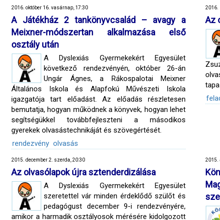
2016. október 16. vasárnap, 17:30
2016. 
A Játékház 2 tankönyvcsalád – avagy a
Az 
Meixner-módszertan alkalmazása első
osztály után
A Dyslexiás Gyermekekért Egyesület
Zsu
következő rendezvényén, október 26-án
olv
Ungár Ágnes, a Rákospalotai Meixner
tapa
Általános Iskola és Alapfokú Művészeti Iskola
fela
igazgatója tart előadást. Az előadás részletesen
bemutatja, hogyan működnek a könyvek, hogyan lehet
segítségükkel továbbfejleszteni a másodikos
gyerekek olvasástechnikáját és szövegértését.
rendezvény
olvasás
2015. december 2. szerda, 20:30
2015. 
Az olvasólapok újra sztenderdizálása
Kö
Mag
A Dyslexiás Gyermekekért Egyesület
szeretettel vár minden érdeklődő szülőt és
sze
pedagógust december 9-i rendezvényére,
amikor a harmadik osztályosok mérésére kidolgozott