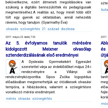
bekövetkezne, ezért átmeneti megoldásokra van
szte
szükség a digitális bennszülöttek és pedagógusaik
kuta
megmentéséhez.A realitás az, hogy minél több időt
tölt egy gyerek az oktatásban, annál nehezebb
rávenni, hogy tanuljon. (Gyarmathy Éva)
olvasás
szövegértés
21. század
diszlexia
2017. május 23. kedd, 7:55
2017. 
Az 5. évfolyamos tanulók mérésére
Abl
kidolgozott Meixner olvasólap
és 
sztenderdizálásának első eredményei
útj
A Dyslexiás Gyermekekért Egyesület
szeretettel várja az érdeklődőket május 24-i
rendezvényére a Villányi úti
rendezvényközpontba. Sipos Zsóka logopédus
taní
előadásában megismerhetjük az ötödikesek olvasási
meg
tempóra, a hibázásokra, valamint a szöegértésre
elő
vonatkozó mérési eredményeit.
fejl
korá
mérés
olvasás
szövegértés
mód