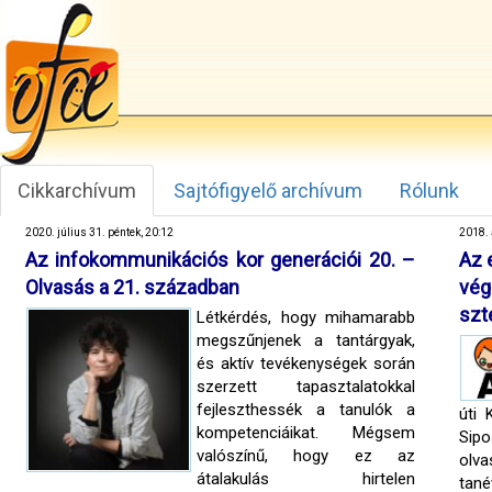
Cikkarchívum
Sajtófigyelő archívum
Rólunk
2020. július 31. péntek, 20:12
2018. 
Az infokommunikációs kor generációi 20. –
Az 
Olvasás a 21. században
vég
szt
Létkérdés, hogy mihamarabb
megszűnjenek a tantárgyak,
és aktív tevékenységek során
szerzett tapasztalatokkal
fejleszthessék a tanulók a
úti 
kompetenciáikat. Mégsem
Sipo
valószínű, hogy ez az
olv
átalakulás hirtelen
tané