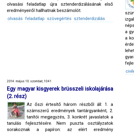
olvasási feladatlap újra sztenderdizálásának első
eredményeiről hallhatnak beszámolót.
szü
olvasás
feladatlap
szövegértés
sztenderdizálás
izg
néps
a gy
a ko
érde
leh
gya
fejl
civil
2014. május 10. szombat, 10:41
Egy magyar kisgyerek brüsszeli iskolajárása
(2. rész)
Az őszi értesítő három részből áll: 1. a
számszerű eredmények tantárgyanként, 2.
tanítói megjegyzés, 3. konkrét javaslatok a
tanulás fejlesztésére. Nem puszta osztályzatok
sorakoznak a papíron: az elért eredmény