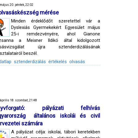
május 20. péntek, 22:02
olvasáskészség mérése
Minden érdeklődőt szeretettel vár a
Dyslexiás Gyermekekért Egyesület május
25-i remdezvényére, ahol Gianone
zsanna a Meixner Ildikó által kidolgozott
asásvizsgálat újra sztenderdizálásának
sztalatairól beszél.
datlap
sztenderdizálás
értékelés
olvasás
április 18. szombat, 21:48
nyvforgató: pályázati felhívás
yarország általános iskolái és civil
rvezetei számára
A pályázat célja: iskolai, tábori keretekben