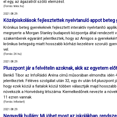
el egy, az ágazatról szóló elemzést.
(Forrás: telex.hu)
2021.08.29.
Középiskolások fejlesztettek nyelvtanuló appot beteg
Krónikus beteg gyerekeknek fejlesztett interaktív nyelvtanító appl
megnyerte a Morgan Stanley budapesti központja által rendezett ver
szakemberek egyaránt jelentkeztek, hogy az Amigos a gyerekekért 
krónikus betegség miatt hosszabb kórházi kezelésre szoruló gye
vel.
(Forrás: 24.hu)
2021.08.29.
Pluszpont jár a felvételin azoknak, akik az egyetem elő
Benkő Tibor az InfoRádió Aréna című műsorában elmondta: idén 400 
jelentkeztek. Féléves szolgálat után 32, egy év után 64 pluszpont já
hogy ezek közül a fiatalok közül többen választják majd hosszabb 
növekszik a Honvédség létszáma. Kiemelkedőnek nevezte a növe
11 ezren vannak.
(Forrás: Infostart)
2021.08.29.
Negyedik hullám: Mi jöhet most az iskolákban, rendsz