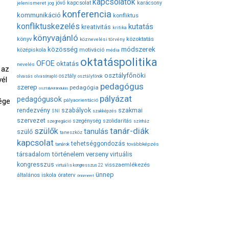
kapcsolatok
jövő
kapcsolat
karácsony
jelenismeret
jog
konferencia
kommunikáció
konfliktus
konfliktuskezelés
kutatás
kreativitás
kritika
könyvajánló
közoktatás
könyv
köznevelési törvény
módszerek
közösség
középiskola
motiváció
média
oktatáspolitika
OFOE
oktatás
nevelés
 az
osztályfőnöki
osztály
olvasás
olvasónapló
osztályfőnök
vél
pedagógus
szerep
pedagógia
osztálykirándulás
pályázat
pedagógusok
ége
pályaorientáció
rendezvény
szabályok
szakmai
SNI
szakképzés
szervezet
szegénység
szolidaritás
szegregáció
színház
tanár-diák
szülők
tanulás
szülő
taneszköz
kapcsolat
tehetséggondozás
továbbképzés
tanárok
társadalom
történelem
verseny
virtuális
kongresszus
visszaemlékezés
virtuális kongresszus 22
ünnep
óraterv
általános iskola
önismeret