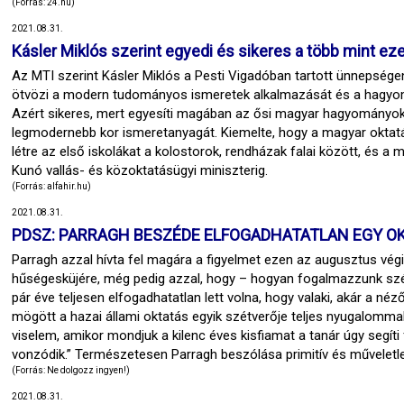
(Forrás: 24.hu)
2021.08.31.
Kásler Miklós szerint egyedi és sikeres a több mint e
Az MTI szerint Kásler Miklós a Pesti Vigadóban tartott ünnepsége
ötvözi a modern tudományos ismeretek alkalmazását és a hagyom
Azért sikeres, mert egyesíti magában az ősi magyar hagyományokat
legmodernebb kor ismeretanyagát. Kiemelte, hogy a magyar oktatá
létre az első iskolákat a kolostorok, rendházak falai között, és a 
Kunó vallás- és közoktatásügyi miniszterig.
(Forrás: alfahir.hu)
2021.08.31.
PDSZ: PARRAGH BESZÉDE ELFOGADHATATLAN EGY O
Parragh azzal hívta fel magára a figyelmet ezen az augusztus végi
hűségesküjére, még pedig azzal, hogy – hogyan fogalmazzunk szépe
pár éve teljesen elfogadhatatlan lett volna, hogy valaki, akár a 
mögött a hazai állami oktatás egyik szétverője teljes nyugalomma
viselem, amikor mondjuk a kilenc éves kisfiamat a tanár úgy segíti 
vonzódik.” Természetesen Parragh beszólása primitív és műveletle
(Forrás: Ne dolgozz ingyen!)
2021.08.31.