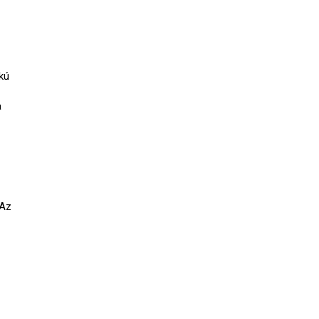
kú
a
 Az