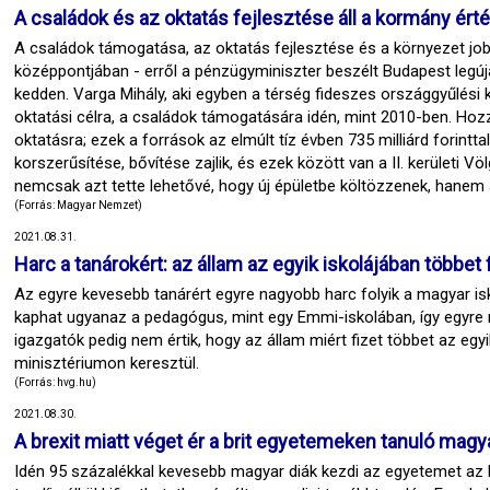
A családok és az oktatás fejlesztése áll a kormány ér
A családok támogatása, az oktatás fejlesztése és a környezet job
középpontjában - erről a pénzügyminiszter beszélt Budapest legúja
kedden. Varga Mihály, aki egyben a térség fideszes országgyűlési 
oktatási célra, a családok támogatására idén, mint 2010-ben. Hozz
oktatásra; ezek a források az elmúlt tíz évben 735 milliárd forintt
korszerűsítése, bővítése zajlik, és ezek között van a II. kerületi V
nemcsak azt tette lehetővé, hogy új épületbe költözzenek, hanem 
(Forrás: Magyar Nemzet)
2021.08.31.
Harc a tanárokért: az állam az egyik iskolájában többet 
Az egyre kevesebb tanárért egyre nagyobb harc folyik a magyar i
kaphat ugyanaz a pedagógus, mint egy Emmi-iskolában, így egyre 
igazgatók pedig nem értik, hogy az állam miért fizet többet az eg
minisztériumon keresztül.
(Forrás: hvg.hu)
2021.08.30.
A brexit miatt véget ér a brit egyetemeken tanuló magy
Idén 95 százalékkal kevesebb magyar diák kezdi az egyetemet az Eg