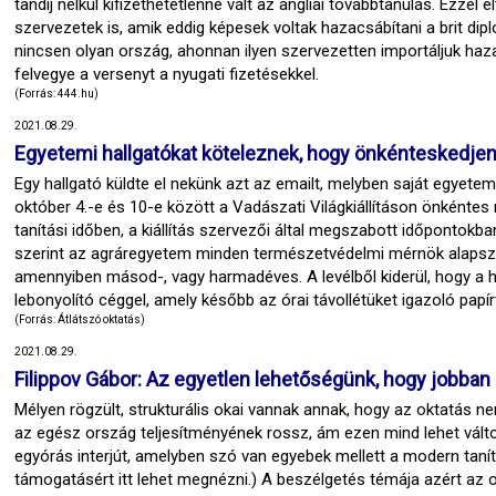
tandíj nélkül kifizethetetlenné vált az angliai továbbtanulás. Ezzel
szervezetek is, amik eddig képesek voltak hazacsábítani a brit dip
nincsen olyan ország, ahonnan ilyen szervezetten importáljuk haz
felvegye a versenyt a nyugati fizetésekkel.
(Forrás: 444.hu)
2021.08.29.
Egyetemi hallgatókat köteleznek, hogy önkénteskedjene
Egy hallgató küldte el nekünk azt az emailt, melyben saját egyete
október 4.-e és 10-e között a Vadászati Világkiállításon önkéntes 
tanítási időben, a kiállítás szervezői által megszabott időpontok
szerint az agráregyetem minden természetvédelmi mérnök alapszak
amennyiben másod-, vagy harmadéves. A levélből kiderül, hogy a 
lebonyolító céggel, amely később az órai távollétüket igazoló papírt
(Forrás: Átlátszó oktatás)
2021.08.29.
Filippov Gábor: Az egyetlen lehetőségünk, hogy jobban
Mélyen rögzült, strukturális okai vannak annak, hogy az oktatá
az egész ország teljesítményének rossz, ám ezen mind lehet változ
egyórás interjút, amelyben szó van egyebek mellett a modern tanít
támogatásért itt lehet megnézni.) A beszélgetés témája azért az o