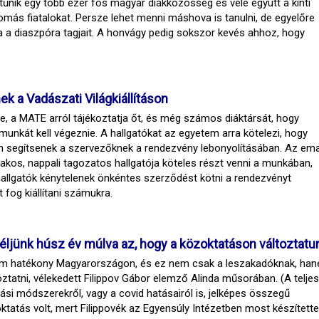
 eltűnik egy több ezer fős magyar diákközösség és vele együtt a kinti
lomás fiatalokat. Persze lehet menni máshova is tanulni, de egyelőre
a a diaszpóra tagjait. A honvágy pedig sokszor kevés ahhoz, hogy
k a Vadászati Világkiállításon
me, a MATE arról tájékoztatja őt, és még számos diáktársát, hogy
munkát kell végeznie. A hallgatókat az egyetem arra kötelezi, hogy
ban segítsenek a szervezőknek a rendezvény lebonyolításában. Az ema
os, nappali tagozatos hallgatója köteles részt venni a munkában,
hallgatók kénytelenek önkéntes szerződést kötni a rendezvényt
 fog kiállítani számukra.
 éljünk húsz év múlva az, hogy a közoktatáson változtatu
s nem hatékony Magyarországon, és ez nem csak a leszakadóknak, ha
tatni, vélekedett Filippov Gábor elemző Alinda műsorában. (A teljes
ási módszerekről, vagy a covid hatásairól is, jelképes összegű
ktatás volt, mert Filippovék az Egyensúly Intézetben most készített