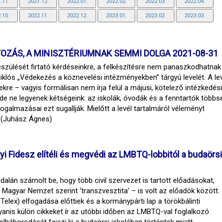
.11.
2021.12.
2022.01.
2022.02.
2022.03.
2022.04.
.10.
2022.11.
2022.12.
2023.01.
2023.02.
2023.03.
TOZÁS, A MINISZTÉRIUMNAK SEMMI DOLGA 2021-08-31
észülését firtató kérdéseinkre, a felkészítésre nem panaszkodhatnak
iklós „Védekezés a köznevelési intézményekben” tárgyú levelét. A le
ekre – vagyis formálisan nem írja felül a májusi, kötelező intézkedési
de ne legyenek kétségeink: az iskolák, óvodák és a fenntartók többs
fogalmazásai ezt sugallják. Mielőtt a levél tartalmáról véleményt
. (Juhász Ágnes)
yi Fidesz elítéli és megvédi az LMBTQ-lobbitól a budaörsi
alán számolt be, hogy több civil szervezet is tartott előadásokat,
agyar Nemzet szerint ‘transzvesztita’ – is volt az előadók között.
Telex) elfogadása előttiek és a kormánypárti lap a törökbálinti
yanis külön cikkeket ír az utóbbi időben az LMBTQ-val foglalkozó