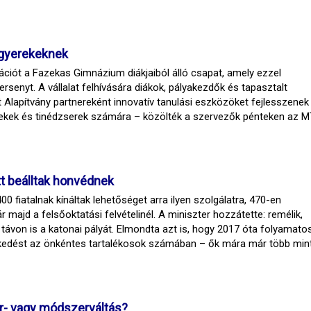
 gyerekeknek
ikációt a Fazekas Gimnázium diákjaiból álló csapat, amely ezzel
senyt. A vállalat felhívására diákok, pályakezdők és tapasztalt
Alapítvány partnereként innovatív tanulási eszközöket fejlesszenek
rekek és tinédzserek számára – közölték a szervezők pénteken az M
tt beálltak honvédnek
fiatalnak kínáltak lehetőséget arra ilyen szolgálatra, 470-en
r majd a felsőoktatási felvételinél. A miniszter hozzátette: remélik,
távon is a katonai pályát. Elmondta azt is, hogy 2017 óta folyamato
kedést az önkéntes tartalékosok számában – ők mára már több min
er- vagy módszerváltás?