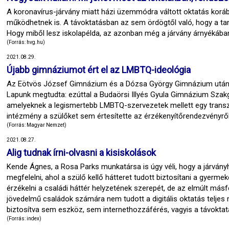
A koronavírus-járvány miatt házi üzemmódra váltott oktatás korább
működhetnek is. A távoktatásban az sem ördögtől való, hogy a tan
Hogy miből lesz iskolapélda, az azonban még a járvány árnyékában
(Forrás: hvg.hu)
2021.08.29.
Újabb gimnáziumot ért el az LMBTQ-ideológia
Az Eötvös József Gimnázium és a Dózsa György Gimnázium után e
Lapunk megtudta: ezúttal a Budaörsi Illyés Gyula Gimnázium Sza
amelyeknek a legismertebb LMBTQ-szervezetek mellett egy transzves
intézmény a szülőket sem értesítette az érzékenyítőrendezvényről
(Forrás: Magyar Nemzet)
2021.08.27.
Alig tudnak írni-olvasni a kisiskolások
Kende Ágnes, a Rosa Parks munkatársa is úgy véli, hogy a járványhe
megfelelni, ahol a szülő kellő hátteret tudott biztosítani a gyerme
érzékelni a családi háttér helyzetének szerepét, de az elmúlt másf
jövedelmű családok számára nem tudott a digitális oktatás teljes
biztosítva sem eszköz, sem internethozzáférés, vagyis a távoktatá
(Forrás: index)