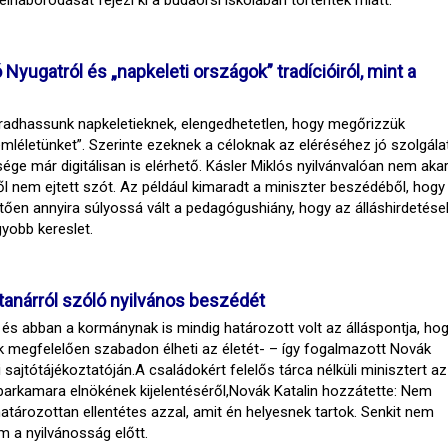
elháborodását fejezi ki a budaörsi iskolában történtek miatt.
Nyugatról és „napkeleti országok” tradícióiról, mint a
aradhassunk napkeletieknek, elengedhetetlen, hogy megőrizzük
mléletünket”. Szerinte ezeknek a céloknak az eléréséhez jó szolgála
ége már digitálisan is elérhető. Kásler Miklós nyilvánvalóan nem aka
ől nem ejtett szót. Az például kimaradt a miniszter beszédéből, hogy
ően annyira súlyossá vált a pedagógushiány, hogy az álláshirdetése
gyobb kereslet.
atanárról szóló nyilvános beszédét
és abban a kormánynak is mindig határozott volt az álláspontja, hog
ak megfelelően szabadon élheti az életét- – így fogalmazott Novák
i sajtótájékoztatóján.A családokért felelős tárca nélküli minisztert az
parkamara elnökének kijelentéséről,Novák Katalin hozzátette: Nem
atározottan ellentétes azzal, amit én helyesnek tartok. Senkit nem
em a nyilvánosság előtt.