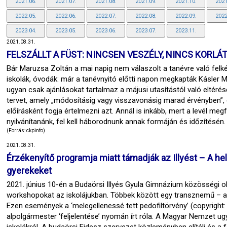
2021.06.
2021.07.
2021.08.
2021.09.
2021.10.
2021
2022.05.
2022.06.
2022.07.
2022.08.
2022.09.
2022
2023.04.
2023.05.
2023.06.
2023.07.
2023.11.
2021.08.31.
FELSZÁLLT A FÜST: NINCSEN VESZÉLY, NINCS KORLÁ
Bár Maruzsa Zoltán a mai napig nem válaszolt a tanévre való felk
iskolák, óvodák: már a tanévnyitó előtti napon megkapták Kásler M
ugyan csak ajánlásokat tartalmaz a májusi utasítástól való eltérés
tervet, amely „módosításig vagy visszavonásig marad érvényben”, 
előírásként fogja értelmezni azt. Annál is inkább, mert a levél meg
nyilvánítanánk, fel kell háborodnunk annak formáján és időzítésén
(Forrás: ckpinfo)
2021.08.31.
Érzékenyítő programja miatt támadják az Illyést – A hel
gyerekeket
2021. június 10-én a Budaörsi Illyés Gyula Gimnázium közösségi old
workshopokat az iskolájukban. Többek között egy transznemű – a M
Ezen események a ‘melegellenessé tett pedofiltörvény’ (copyright: 
alpolgármester ‘feljelentése’ nyomán írt róla. A Magyar Nemzet ug