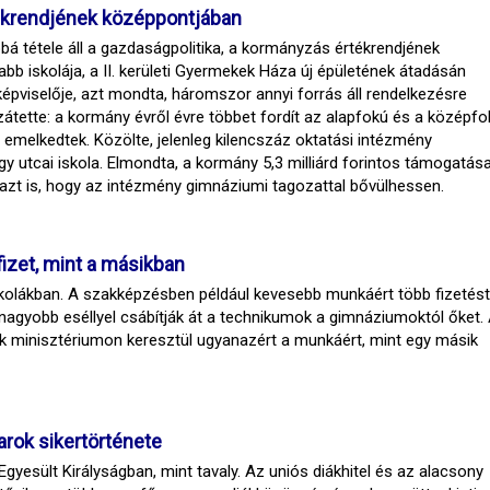
tékrendjének középpontjában
bá tétele áll a gazdaságpolitika, a kormányzás értékrendjének
bb iskolája, a II. kerületi Gyermekek Háza új épületének átadásán
képviselője, azt mondta, háromszor annyi forrás áll rendelkezésre
átette: a kormány évről évre többet fordít az alapfokú és a középfo
al emelkedtek. Közölte, jelenleg kilencszáz oktatási intézmény
ölgy utcai iskola. Elmondta, a kormány 5,3 milliárd forintos támogatás
azt is, hogy az intézmény gimnáziumi tagozattal bővülhessen.
fizet, mint a másikban
skolákban. A szakképzésben például kevesebb munkáért több fizetést
nagyobb eséllyel csábítják át a technikumok a gimnáziumoktól őket.
yik minisztériumon keresztül ugyanazért a munkáért, mint egy másik
arok sikertörténete
yesült Királyságban, mint tavaly. Az uniós diákhitel és az alacsony