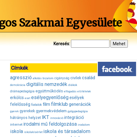
gos Szakmai Egyesülete
Keresés:
Címkék
agresszió
család
civilek
bizalom
cigányság
alkotás
digitális nemzedék
diákok
demokrácia
együttműködés
drámapedagógia
elfogadás
előítéletek
esélyegyenlőség
erkölcs
esélyek
eset
filmklub
film
generációk
felelősség
fiatalok
gyermekvédelem
gyerekek
gyerek
gyógypedagógia
IKT
integráció
hátrányos helyzet
innováció
irodalmi mű feldolgozása
internet
irodalom
iskola és társadalom
iskola
iskolakísérlet