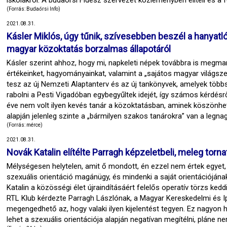
iskolákról. A budaörsi Fidesz szervezet közleményben elítéli és a f
(Forrás: Budaőrsi Info)
2021.08.31.
Kásler Miklós, úgy tűnik, szívesebben beszél a hanyatló 
magyar közoktatás borzalmas állapotáról
Kásler szerint ahhoz, hogy mi, napkeleti népek továbbra is megm
értékeinket, hagyományainkat, valamint a „sajátos magyar világsze
tesz az új Nemzeti Alaptanterv és az új tankönyvek, amelyek többs
rabolni a Pesti Vigadóban egybegyűltek idejét, így számos kérdésr
éve nem volt ilyen kevés tanár a közoktatásban, aminek köszönhet
alapján jelenleg szinte a „bármilyen szakos tanárokra” van a legna
(Forrás: mérce)
2021.08.31.
Novák Katalin elítélte Parragh képzeletbeli, meleg torn
Mélységesen helytelen, amit ő mondott, én ezzel nem értek egyet, 
szexuális orientáció magánügy, és mindenki a saját orientációján
Katalin a közösségi élet újraindításáért felelős operatív törzs kedd
RTL Klub kérdezte Parragh Lászlónak, a Magyar Kereskedelmi és I
megengedhető az, hogy valaki ilyen kijelentést tegyen. Ez nagyon h
lehet a szexuális orientációja alapján negatívan megítélni, pláne n