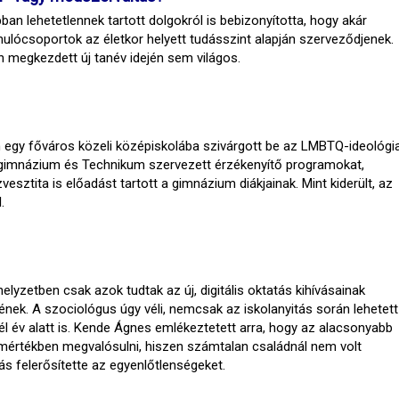
an lehetetlennek tartott dolgokról is bebizonyította, hogy akár
ulócsoportok az életkor helyett tudásszint alapján szerveződjenek.
 megkezdett új tanév idején sem világos.
gy főváros közeli középiskolába szivárgott be az LMBTQ-ideológia
kgimnázium és Technikum szervezett érzékenyítő programokat,
ztita is előadást tartott a gimnázium diákjainak. Mint kiderült, az
.
lyzetben csak azok tudtak az új, digitális oktatás kihívásainak
kének. A szociológus úgy véli, nemcsak az iskolanyitás során lehetett
él év alatt is. Kende Ágnes emlékeztetett arra, hogy az alacsonyabb
 mértékben megvalósulni, hiszen számtalan családnál nem volt
s felerősítette az egyenlőtlenségeket.