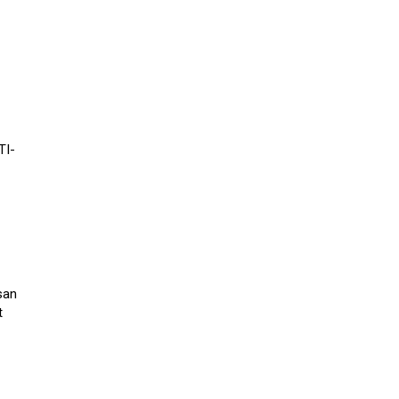
TI-
san
t