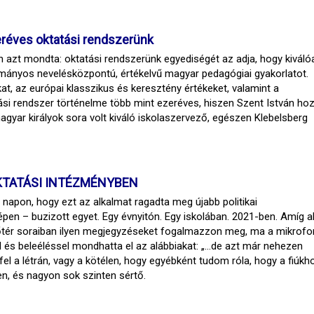
zeréves oktatási rendszerünk
n azt mondta: oktatási rendszerünk egyediségét az adja, hogy kiváló
ányos nevelésközpontú, értékelvű magyar pedagógiai gyakorlatot.
, az európai klasszikus és keresztény értékeket, valamint a
si rendszer történelme több mint ezeréves, hiszen Szent István ho
magyar királyok sora volt kiváló iskolaszervező, egészen Klebelsberg
KTATÁSI INTÉZMÉNYBEN
 napon, hogy ezt az alkalmat ragadta meg újabb politikai
n – buzizott egyet. Egy évnyitón. Egy iskolában. 2021-ben. Amíg al
nézőtér soraiban ilyen megjegyzéseket fogalmazzon meg, ma a mikrofo
l és beleéléssel mondhatta el az alábbiakat: „…de azt már nehezen
fel a létrán, vagy a kötélen, hogy egyébként tudom róla, hogy a fiúkh
n, és nagyon sok szinten sértő.