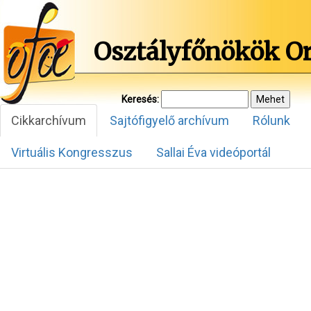
Osztályfőnökök O
Keresés:
Cikkarchívum
Sajtófigyelő archívum
Rólunk
Virtuális Kongresszus
Sallai Éva videóportál