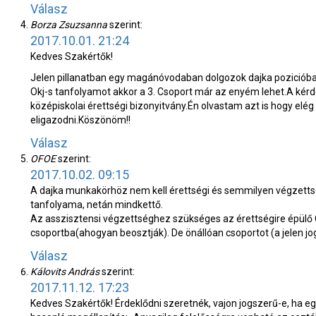
Válasz
Borza Zsuzsanna
szerint:
2017.10.01. 21:24
Kedves Szakértők!
Jelen pillanatban egy magánóvodaban dolgozok dajka poziciób
Okj-s tanfolyamot akkor a 3. Csoport már az enyém lehet.A kérd
középiskolai érettségi bizonyitvány.Én olvastam azt is hogy elég
eligazodni.Köszönöm!!
Válasz
OFOE
szerint:
2017.10.02. 09:15
A dajka munkakörhöz nem kell érettségi és semmilyen végzettség
tanfolyama, netán mindkettő.
Az asszisztensi végzettséghez szükséges az érettségire épülő 
csoportba(ahogyan beosztják). De önállóan csoportot (a jelen j
Válasz
Kálovits András
szerint:
2017.11.12. 17:23
Kedves Szakértők! Érdeklődni szeretnék, vajon jogszerű-e, ha eg