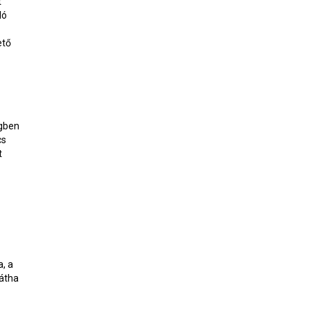
t
ló
ető
égben
cs
t
, a
Hátha