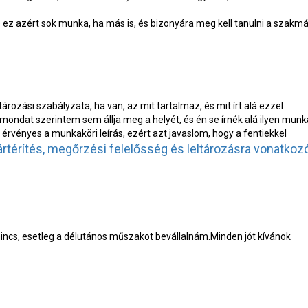
 De ez azért sok munka, ha más is, és bizonyára meg kell tanulni a szakmá
rozási szabályzata, ha van, az mit tartalmaz, és mit írt alá ezzel
 mondat szerintem sem állja meg a helyét, és én se írnék alá ilyen munk
 érvényes a munkaköri leírás, ezért azt javaslom, hogy a fentiekkel
ártérítés, megőrzési felelősség és leltározásra vonatkoz
ncs, esetleg a délutános műszakot bevállalnám.Minden jót kívánok