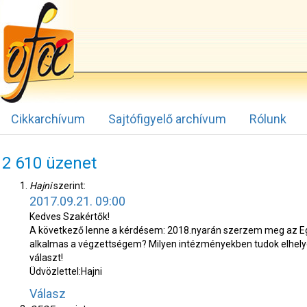
Cikkarchívum
Sajtófigyelő archívum
Rólunk
2 610 üzenet
Hajni
szerint:
2017.09.21. 09:00
Kedves Szakértők!
A következő lenne a kérdésem: 2018.nyarán szerzem meg az E
alkalmas a végzettségem? Milyen intézményekben tudok elhel
választ!
Üdvözlettel:Hajni
Válasz