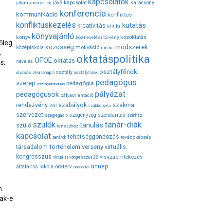
kapcsolatok
jövő
kapcsolat
karácsony
jelenismeret
jog
konferencia
kommunikáció
konfliktus
konfliktuskezelés
kutatás
kreativitás
kritika
könyvajánló
közoktatás
könyv
köznevelési törvény
őleg
módszerek
közösség
középiskola
motiváció
média
,
oktatáspolitika
OFOE
oktatás
s.
nevelés
osztályfőnöki
osztály
olvasás
olvasónapló
osztályfőnök
pedagógus
szerep
pedagógia
osztálykirándulás
pályázat
pedagógusok
pályaorientáció
rendezvény
szabályok
szakmai
SNI
szakképzés
szervezet
szegénység
szolidaritás
szegregáció
színház
tanár-diák
szülők
tanulás
szülő
taneszköz
kapcsolat
tehetséggondozás
továbbképzés
tanárok
társadalom
történelem
verseny
virtuális
kongresszus
visszaemlékezés
virtuális kongresszus 22
ünnep
óraterv
általános iskola
önismeret
n
nak-e