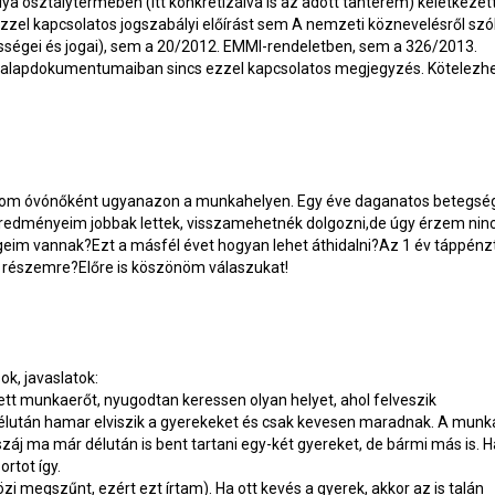
ya osztálytermében (itt konkretizálva is az adott tanterem) keletkezet
ezzel kapcsolatos jogszabályi előírást sem A nemzeti köznevelésről szó
sségei és jogai), sem a 20/2012. EMMI-rendeletben, sem a 326/2013.
i alapdokumentumaiban sincs ezzel kapcsolatos megjegyzés. Kötelezh
gozom óvónőként ugyanazon a munkahelyen. Egy éve daganatos betegs
 eredményeim jobbak lettek, visszamehetnék dolgozni,de úgy érzem nin
geim vannak?Ezt a másfél évet hogyan lehet áthidalni?Az 1 év táppénz
 a részemre?Előre is köszönöm válaszukat!
ok, javaslatok:
ett munkaerőt, nyugodtan keressen olyan helyet, ahol felveszik
élután hamar elviszik a gyerekeket és csak kevesen maradnak. A munka
uszáj ma már délután is bent tartani egy-két gyereket, de bármi más is. 
rtot így.
zi megszűnt, ezért ezt írtam). Ha ott kevés a gyerek, akkor az is talán