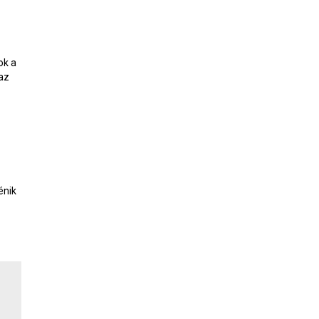
ok a
 az
énik