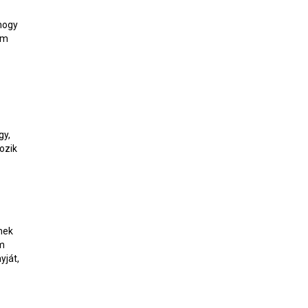
 hogy
em
gy,
tozik
mek
em
yját,