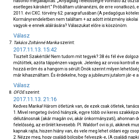
hasonló megállapítás: „Anyagilag felelősségre vonható az osztál
esetleges károkért.” Próbáltam utánanézni, de erre vonatkozó, 
2011. évi CXC. törvény 62. paragrafusában (A pedagógus kötele
Kormányrendeletben nem találtam + az adott intézmény iskola
vagyok-e ennek aláírására? Válaszukat előre is köszönöm.
Válasz
Takács Zoltánné Marika
szerint:
2017.11.13. 15:42
Tisztelt Szakértők! Nem tudom mit tegyek? 38 és fél éve dol
műtöttek, azóta táppénzen vagyok. Jelenleg az orvosi kontroll
hozzá erőm és a hangom is sérült.Önök szerint milyen lehetősé
már kihasználtam. És érdekelne, hogy a jubileumi jutalom jár-e
Válasz
OFOE
szerint:
2017.11.13. 21:16
Kedves Marika! Három ötletünk van, de ezek csak ötletek, tanács
1. Mivel rengeteg óvónő hiányzik, egyre több ovi keres szakképz
délutánosnak (akár magán ovi, akár önkormányzati), ahonnan d
felelősség, az erőnlét kevesebb. Pl. Waldorf ovi is jó, akiknek m
kapnak rajta, hiszen hiány van, és vele meg lehet oldani egy csopo
2. Nézze meg, hogy családi bölcsibe felveszik-e, (A családi napkö