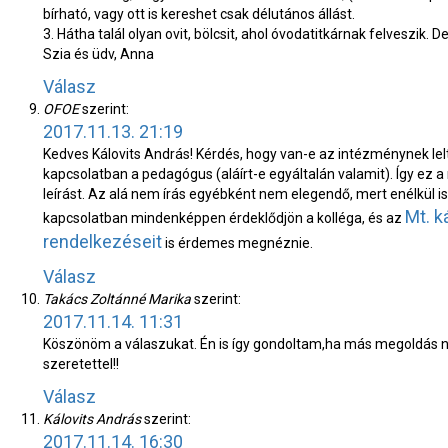
bírható, vagy ott is kereshet csak délutános állást.
3. Hátha talál olyan ovit, bölcsit, ahol óvodatitkárnak felveszik.
Szia és üdv, Anna
Válasz
OFOE
szerint:
2017.11.13. 21:19
Kedves Kálovits András! Kérdés, hogy van-e az intézménynek leltá
kapcsolatban a pedagógus (aláírt-e egyáltalán valamit). Így ez a
leírást. Az alá nem írás egyébként nem elegendő, mert enélkül is
Mt. k
kapcsolatban mindenképpen érdeklődjön a kolléga, és az
rendelkezéseit
is érdemes megnéznie.
Válasz
Takács Zoltánné Marika
szerint:
2017.11.14. 11:31
Köszönöm a válaszukat. Én is így gondoltam,ha más megoldás ni
szeretettel!!
Válasz
Kálovits András
szerint:
2017.11.14. 16:30