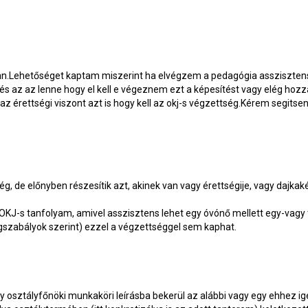
an.Lehetőséget kaptam miszerint ha elvégzem a pedagógia assziszten
és az az lenne hogy el kell e végeznem ezt a képesítést vagy elég hozz
 az érettségi viszont azt is hogy kell az okj-s végzettség.Kérem segitse
, de előnyben részesítik azt, akinek van vagy érettségije, vagy dajka
OKJ-s tanfolyam, amivel asszisztens lehet egy óvónő mellett egy-vagy
ogszabályok szerint) ezzel a végzettséggel sem kaphat.
y osztályfőnöki munkaköri leírásba bekerül az alábbi vagy egy ehhez i