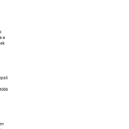
s
a a
nek
képző
 több
gen