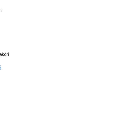
t.
aköri
ó