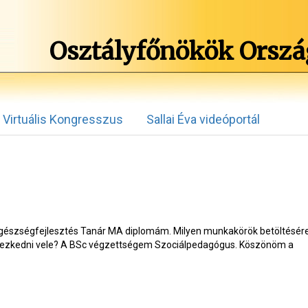
Osztályfőnökök Orszá
Virtuális Kongresszus
Sallai Éva videóportál
gészségfejlesztés Tanár MA diplomám. Milyen munkakörök betöltésér
yezkedni vele? A BSc végzettségem Szociálpedagógus. Köszönöm a