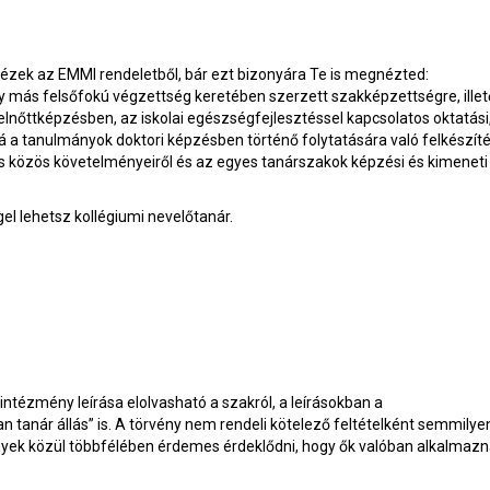
dézek az EMMI rendeletből, bár ezt bizonyára Te is megnézted:
y más felsőfokú végzettség keretében szerzett szakképzettségre, illet
nőttképzésben, az iskolai egészségfejlesztéssel kapcsolatos oktatási
bá a tanulmányok doktori képzésben történő folytatására való felkészíté
zítés közös követelményeiről és az egyes tanárszakok képzési és kimeneti
el lehetsz kollégiumi nevelőtanár.
ntézmény leírása elolvasható a szakról, a leírásokban a
n tanár állás” is. A törvény nem rendeli kötelező feltételként semmilye
nyek közül többfélében érdemes érdeklődni, hogy ők valóban alkalmaz