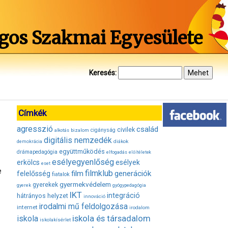
gos Szakmai Egyesülete
Keresés:
Címkék
agresszió
család
civilek
bizalom
cigányság
alkotás
digitális nemzedék
diákok
demokrácia
együttműködés
drámapedagógia
elfogadás
előítéletek
esélyegyenlőség
erkölcs
esélyek
eset
e
filmklub
film
generációk
felelősség
fiatalok
gyermekvédelem
gyerekek
gyerek
gyógypedagógia
IKT
integráció
hátrányos helyzet
innováció
irodalmi mű feldolgozása
internet
irodalom
iskola és társadalom
iskola
iskolakísérlet