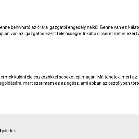
lenne behívható az órára igazgatói engedély nélkül. Benne van ez Nálat
pján von az igazgatód ezért felelősségre. Inkább dicséret illetne ezért
rmek különféle eszközökkel sebeket ejt magán. Mit tehetek, mert az
goldására, mert szerintem ez az egész, ami abban az osztályban tört
 jelöltük