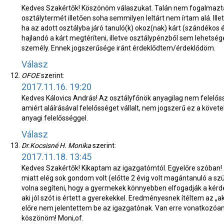
Kedves Szakértők! Köszönöm válaszukat. Talán nem fogalmazta
osztálytermét illetően soha semmilyen leltárt nem írtam alá. Il
ha az adott osztályba járó tanuló(k) okoz(nak) kárt (szándékos 
hajlandó a kárt megtéríteni, illetve osztálypénzből sem lehetsé
személy. Ennek jogszerűsége iránt érdeklődtem/érdeklődöm.
Válasz
OFOE
szerint:
2017.11.16. 19:20
Kedves Kálovics András! Az osztályfőnök anyagilag nem felelőss
amiért aláírásával felelősséget vállalt, nem jogszerű ez a követe
anyagi felelősséggel.
Válasz
Dr.Kocsisné H. Monika
szerint:
2017.11.18. 13:45
Kedves Szakértők! Kikaptam az igazgatómtól. Egyelőre szóban! 
miatt elég sok gondom volt (előtte 2 évig volt magántanuló a szü
volna segíteni, hogy a gyermekek könnyebben elfogadják a kér
aki jól szót is értett a gyerekekkel. Eredményesnek ítéltem az 
előre nem jelentettem be az igazgatónak. Van erre vonatkozóan j
köszönöm! Moni,of.