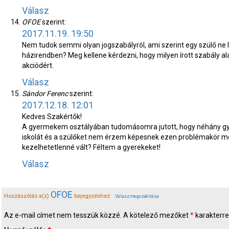
Válasz
OFOE
szerint:
2017.11.19. 19:50
Nem tudok semmi olyan jogszabályról, ami szerint egy szülő ne 
házirendben? Meg kellene kérdezni, hogy milyen írott szabály ala
akciódért.
Válasz
Sándor Ferenc
szerint:
2017.12.18. 12:01
Kedves Szakértők!
A gyermekem osztályában tudomásomra jutott, hogy néhány gye
iskolát és a szülőket nem érzem képesnek ezen problémakör me
kezelhetetlenné vált? Féltem a gyerekeket!
Válasz
OFOE
Hozzászólás a(z)
bejegyzéshez
Válasz megszakítása
Az e-mail címet nem tesszük közzé.
A kötelező mezőket
*
karakterrel