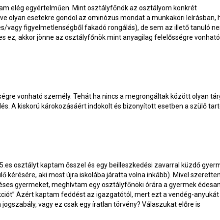
m elég egyértelműen. Mint osztályfőnök az osztályom konkrét
letve olyan esetekre gondol az ominózus mondat a munkaköri leírásban,
és/vagy figyelmetlenségből fakadó rongálás), de sem az illető tanuló n
ges ez, akkor jönne az osztályfőnök mint anyagilag felelősségre vonható
égre vonható személy. Tehát ha nincs a megrongáltak között olyan tár
lés. A kiskorú károkozásáért indokolt és bizonyított esetben a szülő tar
5.es osztályt kaptam ősszel és egy beilleszkedési zavarral küzdő gyer
lő kérésére, aki most újra iskolába járatta volna inkább). Mivel szerett
déses gyermeket, meghívtam egy osztályfőnöki órára a gyermek édesan
„akciót” Azért kaptam feddést az igazgatótól, mert ezt a vendég-anyukát
ogszabály, vagy ez csak egy íratlan törvény? Válaszukat előre is