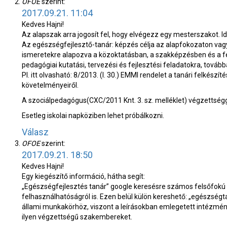
OFOE
szerint:
2017.09.21. 11:04
Kedves Hajni!
Az alapszak arra jogosít fel, hogy elvégezz egy mesterszakot. I
Az egészségfejlesztő-tanár: képzés célja az alapfokozaton vag
ismeretekre alapozva a közoktatásban, a szakképzésben és a fel
pedagógiai kutatási, tervezési és fejlesztési feladatokra, továb
Pl. itt olvasható: 8/2013. (I. 30.) EMMI rendelet a tanári felkés
követelményeiről.
A szociálpedagógus(CXC/2011 Knt. 3. sz. melléklet) végzettségg
Esetleg iskolai napköziben lehet próbálkozni.
Válasz
OFOE
szerint:
2017.09.21. 18:50
Kedves Hajni!
Egy kiegészítő információ, hátha segít:
„Egészségfejlesztés tanár” google keresésre számos felsőfokú i
felhasználhatóságról is. Ezen belül külön kereshető: „egészségta
állami munkakörhöz, viszont a leírásokban emlegetett intézmé
ilyen végzettségű szakembereket.