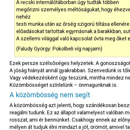
A recski internálótáborban úgy tudták többen
megőrizni személyes méltóságukat, hogy éhezve,
nehéz
testi munka után az őrség szigorú tiltása ellenér
előadásokat tartottak egymásnak a barakkban, sut
A szellemi világgal való kapcsolat óvta meg őket
(Faludy György: Pokolbeli víg napjaim)
Ezek persze szélsőséges helyzetek. A gonoszságot 
A jóság hiányát annál gyakrabban. Szenvedünk is tőle
Vagy védekezésként úgy teszünk, mintha mindez n
Közömbösséget színlelünk – önmagunknak is.
A közömbösség nem segít
A közömbösség azt jelenti, hogy szándékosan beszűk
reagálni tudunk. Ez az állapot valamelyest valóban m
rosszat, ami ér bennünket. Csakhogy ennek az előnyn
mélyen át tudjuk élni mindazt a jót, örömöt, amivel