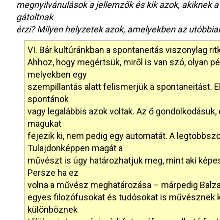
megnyilvánulások a jellemzők és kik azok, akiknek 
gátoltnak
érzi? Milyen helyzetek azok, amelyekben az utóbbi
VI. Bár kultúránkban a spontaneitás viszonylag ri
Ahhoz, hogy megértsük, miről is van szó, olyan p
melyekben egy
szempillantás alatt felismerjük a spontaneitást. 
spontánok
vagy legalábbis azok voltak. Az ő gondolkodásuk,
magukat
fejezik ki, nem pedig egy automatát. A legtöbbsz
Tulajdonképpen magát a
művészt is úgy határozhatjuk meg, mint aki képe
Persze ha ez
volna a művész meghatározása – márpedig Balzac 
egyes filozófusokat és tudósokat is művésznek 
különböznek