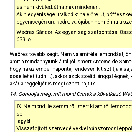
és nem kívüled, áthatnak mindenen.
Akin egyénisége uralkodik: ha előrejut, pöffeszked
egyéniségén uralkodik: valójában nem érinti a sze
Weöres Sándor: Az egyéniség szétbontása. Összegy
633. o.
Weöres tovább segít. Nem valamiféle lemondást, ön
amit a mindannyiunk által jól ismert Antoine de Sai
hogy ha az ember naponta, rendesen kitisztítja a saj
sose lehet tudni…), akkor azok szelíd lánggal égnek, 
akár a reggelijét is megfőzheti rajtuk.
14. Gondolja meg, mit mond Önnek a következő Weör
IX. Ne mondj le semmiről: mert ki amiről lemondot
se
legyél.
Visszafojtott szenvedélyekkel vánszorogni éppol