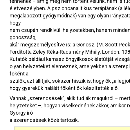
tennének – amíg meg nem történt velünk, nem is tud
életveszélyben. A pszichoanalitikus terápiának (a lé
megalapozott gyógymódnak) van egy olyan irányzata,
hogy
nem csupán rendkívüli helyzetekben, hanem mindenn
gonoszság,
akár megszemélyesítve is: a Gonosz. (M. Scott Peck
Fordította Zeley Réka-Racsmány Mihály. London. 198
Kutatók például kamasz öngyilkosok életútját vizsgá
olyan helyzeteket elemeznek, amelyekben a szerep
főként a
szülők, azt állítják, sokszor hiszik is, hogy ők „a leg
hogy gyerekük halálát főként ők készítették elő.
Vannak „szerencsések”, akik tudják magukról – mert á
helyzeteket –, hogyan viselkednének akkor, amikor
György író
a szerencsések közé tartozik.