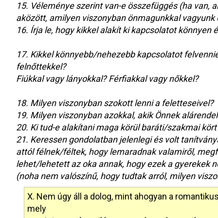
15. Véleménye szerint van-e összefüggés (ha van, akk
aközött, amilyen viszonyban önmagunkkal vagyunk 
16. Írja le, hogy kikkel alakít ki kapcsolatot könnyen
17. Kikkel könnyebb/nehezebb kapcsolatot felvenni
felnőttekkel?
Fiúkkal vagy lányokkal? Férfiakkal vagy nőkkel?
18. Milyen viszonyban szokott lenni a feletteseivel?
19. Milyen viszonyban azokkal, akik Önnek alárende
20. Ki tud-e alakítani maga körül baráti/szakmai kört
21. Keressen gondolatban jelenlegi és volt tanítvány
attól félnek/féltek, hogy lemaradnak valamiről, megf
lehet/lehetett az oka annak, hogy ezek a gyerekek
(noha nem valószínű, hogy tudtak arról, milyen vis
X. Nem úgy áll a dolog, mint ahogyan a romantikus
mely