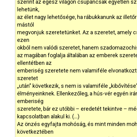
szerint az egész világon csupáncsak egyetlen sz
lehetünk,
az élet nagy lehetősége, ha rábukkanunk az illetőr
mástól
megvonjuk szeretetünket. Az a szeretet, amely c
ezen
okból nem valódi szeretet, hanem szadomazochist
az magában foglalja általában az emberek szerete
ellentétben az
emberiség szeretete nem valamiféle elvonatkoztat
szeretet
„után” következik, s nem is valamiféle „kibővítése
élményeinknek. Ellenkezőleg, a hús-vér egyén irán
emberiség
szeretete, bár ez utóbbi – eredetét tekintve – m
kapcsolatban alakul ki. (…)
Az önzés egyfajta mohóság, és mint minden mohó
következtében