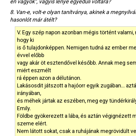
én vagyok”, vagyis lénye egyedüli voltára?
8. Van-e, volt-e olyan tanítványa, akinek a megnyilv
hasonlót már átélt?
V. Egy szép napon azonban mégis történt valami, 
hogy ki
is ő tulajdonképpen. Nemigen tudná az ember me
évvel előbb
vagy akár öt esztendővel később. Annak meg se
miért eszmélt
rá éppen azon a délutánon.
Lakásosdit játszott a hajóorr egyik zugában… aztán
irányában,
és méhek jártak az eszében, meg egy tündérkirály
Emily.
Földbe gyökerezett a lába, és aztán végignézett
szeme elért.
Nem látott sokat, csak a ruhájának megrövidült ve