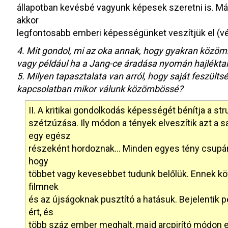
állapotban kevésbé vagyunk képesek szeretni is. M
akkor
legfontosabb emberi képességünket veszítjük el (vé
4. Mit gondol, mi az oka annak, hogy gyakran közöm
vagy például ha a Jang-ce áradása nyomán hajléktalan
5. Milyen tapasztalata van arról, hogy saját feszülts
kapcsolatban mikor válunk közömbössé?
II. A kritikai gondolkodás képességét bénítja a s
szétzúzása. Ily módon a tények elveszítik azt a 
egy egész
részeként hordoznak… Minden egyes tény csupán 
hogy
többet vagy kevesebbet tudunk belőlük. Ennek köv
filmnek
és az újságoknak pusztító a hatásuk. Bejelentik
ért, és
több száz ember meghalt, majd arcpirító módon e