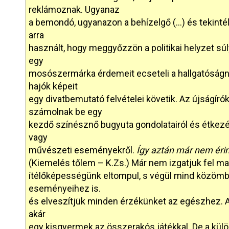
reklámoznak. Ugyanaz
a bemondó, ugyanazon a behízelgő (…) és tekinté
arra
használt, hogy meggyőzzön a politikai helyzet súl
egy
mosószermárka érdemeit ecseteli a hallgatóságn
hajók képeit
egy divatbemutató felvételei követik. Az újságír
számolnak be egy
kezdő színésznő bugyuta gondolatairól és étkezé
vagy
művészeti eseményekről.
Így aztán már nem érin
(Kiemelés tőlem – K.Zs.) Már nem izgatjuk fel mag
ítélőképességünk eltompul, s végül mind közömb
eseményeihez is.
és elveszítjük minden érzékünket az egészhez. Az
akár
egy kisgyermek az összerakós játékkal. De a külö