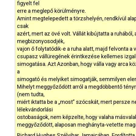
figyelt fel
erre a meglepő körülményre.
Amint megtelepedett a törzshelyén, rendkívül alap
csak
azért, mert az övé volt. Vállát kibújtatta a ruhából
megbizonyosodjék,
vajon ő folytatódik-e a ruha alatt, majd felvonta a v
csupasz vállüregének érintkezése kellemes izgalm
simogatása. Azt Azonban, hogy válla vagy arca köz
a
simogató és melyiket simogatják, semmilyen ele
Mihelyt meggyőződött arról a megdöbbentő tényr
(nem tudta,
miért iktatta be a „most” szócskát, mert persze 
lélekvándorlási
ostobaságok, nem képzelte, hogy valaha másvalaki
meggyőződött, alaposan meghányta-vetette magá
Richard Hughes Szélvihar Jamaicában. Fordította 