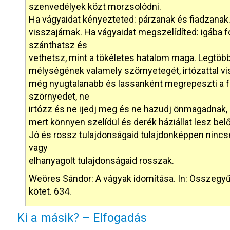
szenvedélyek közt morzsolódni.
Ha vágyaidat kényezteted: párzanak és fiadzanak.
visszajárnak. Ha vágyaidat megszelídíted: igába 
szánthatsz és
vethetsz, mint a tökéletes hatalom maga. Legtöbb 
mélységének valamely szörnyetegét, irtózattal vi
még nyugtalanabb és lassanként megrepeszti a f
szörnyedet, ne
irtózz és ne ijedj meg és ne hazudj önmagadnak, 
mert könnyen szelídül és derék háziállat lesz belő
Jó és rossz tulajdonságaid tulajdonképpen nincse
vagy
elhanyagolt tulajdonságaid rosszak.
Weöres Sándor: A vágyak idomítása. In: Összegyűjt
kötet. 634.
Ki a másik? – Elfogadás