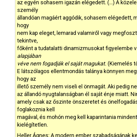
az egyén sohasem igazán elégedett. (…) A közele
személy
állandóan magáért aggódik, sohasem elégedett, min
hogy
nem kap eleget, lemarad valamiről vagy megfosztj
tekintve,
főként a tudatalatti dinamizmusokat figyelembe v
alapjában
véve nem fogadják el saját magukat.
(Kiemelés tő
E látszólagos ellentmondás talánya könnyen megf
hogy az
illető személy nem viseli el önmagát. Aki pedig n
az állandó nyugtalanságban él saját énje miatt. 
amely csak az őszinte önszeretet és önelfogadás 
foglakoznia kell
magával, és mohón meg kell kaparintania mindent
kielégítetlen.
Heller Ágnes: A modern ember szabadságának kett