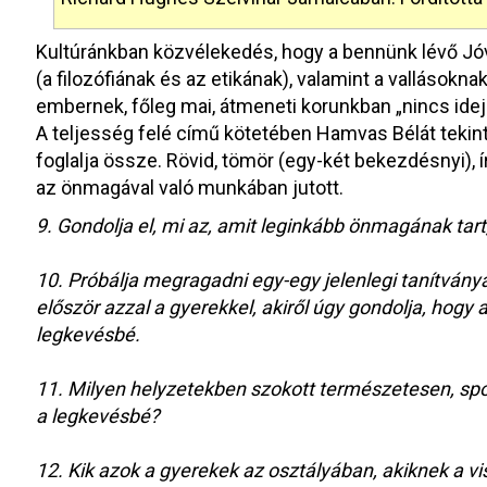
Kultúránkban közvélekedés, hogy a bennünk lévő J
(a filozófiának és az etikának), valamint a vallásoknak
embernek, főleg mai, átmeneti korunkban „nincs ide
A teljesség felé című kötetében Hamvas Bélát tekint
foglalja össze. Rövid, tömör (egy-két bekezdésnyi), 
az önmagával való munkában jutott.
9. Gondolja el, mi az, amit leginkább önmagának tart,
10. Próbálja megragadni egy-egy jelenlegi tanítvány
először azzal a gyerekkel, akiről úgy gondolja, hogy a
legkevésbé.
11. Milyen helyzetekben szokott természetesen, spo
a legkevésbé?
12. Kik azok a gyerekek az osztályában, akiknek a v