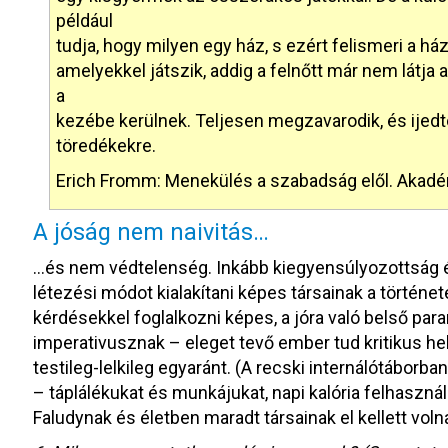
például
tudja, hogy milyen egy ház, s ezért felismeri a há
amelyekkel játszik, addig a felnőtt már nem látja 
a
kezébe kerülnek. Teljesen megzavarodik, és ijedt
töredékekre.
Erich Fromm: Menekülés a szabadság elől. Akadém
A jóság nem naivitás…
…és nem védtelenség. Inkább kiegyensúlyozottság é
létezési módot kialakítani képes társainak a történet
kérdésekkel foglalkozni képes, a jóra való belső par
imperativusznak – eleget tevő ember tud kritikus h
testileg-lelkileg egyaránt. (A recski internálótáborb
– táplálékukat és munkájukat, napi kalória felhaszn
Faludynak és életben maradt társainak el kellett voln