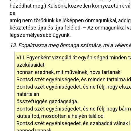
húzódhat meg.) Külsőnk, közvetlen környezetünk vál
de
amíg nem törődünk kellőképpen önmagunkkal, addig a
késztetése újra és újra feléled. – Az önmagunkkal 
legszemélyesebb ügyünk.
13. Fogalmazza meg önmaga számára, mi a vélemén
VIII. Egyenként vizsgáld át egyéniséged minden 
szokásaidat:
honnan erednek, mit művelnek, hova tartanak.
Bontsd szét egyéniségede, és minden tartalma id
Bontsd szét egyéniségedet, és ne félj, hogy els
határtalan
összefüggés gazdagsága.
Bontsd szét egyéniségedet, és ne félj, hogy bármi
kiutasítod, mosdottan a helyén találod.
Bontsd szét egyéniségedet, és szabaddá válnak 
benned vannak