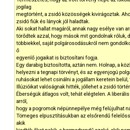
jogilag
megtörtént, a zsidó közösségek kivirágoztak. Ahol
zsidó fiúk és lányok jól haladtak.
Aki sokat hallat magáról, annak nagy esélye van ar
törődtek azzal, hogy mások mit gondolnak róluk, d
többiekkel, saját polgárosodásukról nem gondolko
ő
egyenlő jogaikat is biztosítani fogja.
Egy darabig biztosította, aztán nem. Holnap, a kö
helyezni a tegnapi törvényt, és az egyenjogú polg
ruhásokat lehet csinálni a jogállam keretein belül
Illúzióikat valóságnak hitték, jóllehet a zsidó tör
Éberségük átlagos volt, tehát elégtelen. A liberál
arról,
hogy a pogromok népünnepélye még felújulhat na
Tömeges elpusztításukban az elsőrendű felelőss
akik