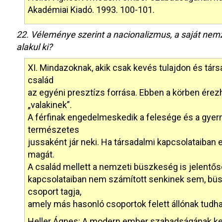
Akadémiai Kiadó. 1993. 100-101.
22. Véleménye szerint a nacionalizmus, a saját ne
alakul ki?
XI. Mindazoknak, akik csak kevés tulajdon és társ
család
az egyéni presztízs forrása. Ebben a körben érez
„valakinek”.
A férfinak engedelmeskedik a felesége és a gyerme
természetes
jussaként jár neki. Ha társadalmi kapcsolataiban 
magát.
A család mellett a nemzeti büszkeség is jelentősé
kapcsolataiban nem számított senkinek sem, büsz
csoport tagja,
amely más hasonló csoportok felett állónak tudha
Heller Ágnes: A modern ember szabadságának kett