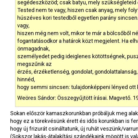
segédeszközöd; csak batyu, mely szükségleteid őr
Tested nem te vagy, hiszen csak anyag, mely fol
húszéves kori testedből egyetlen parány sincsen
vagy,
hiszen még nem volt, mikor te már a bölcsőből néz
fogantatásodkor a határok közt megjelent. Ha elh
önmagadnak,
személyedet pedig ideiglenes kötöttségnek, pus
megszűnik az
érzés, érzéketlenség, gondolat, gondolattalanság, 
hinnéd,
hogy semmi sincsen: tulajdonképpeni lényed ott 
Weöres Sándor: Összegyűjtött írásai. Magvető. 197
Sokan először kamaszkorunkban próbáljuk meg alakít
hogy ez a törekvésünk érett és idős korunkban is fe
hogy új frizurát csináltatunk, új ruhát veszünk/var
(Sokszor lakás-átalakítási szándékaink mögött is v