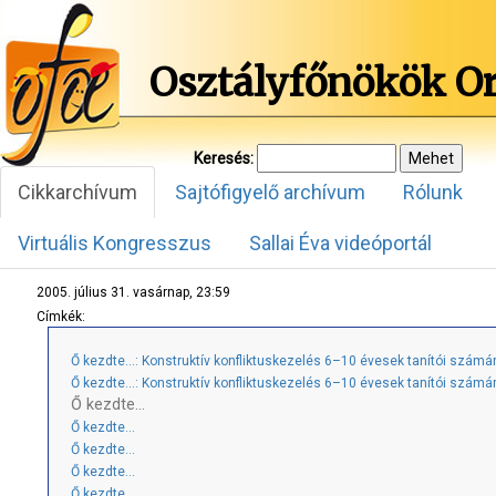
Osztályfőnökök O
Keresés:
Cikkarchívum
Sajtófigyelő archívum
Rólunk
Virtuális Kongresszus
Sallai Éva videóportál
2005. július 31. vasárnap, 23:59
Címkék:
Ő kezdte...: Konstruktív konfliktuskezelés 6–10 évesek tanítói számá
Ő kezdte…: Konstruktív konfliktuskezelés 6–10 évesek tanítói számá
Ő kezdte…
Ő kezdte…
Ő kezdte…
Ő kezdte…
Ő kezdte…