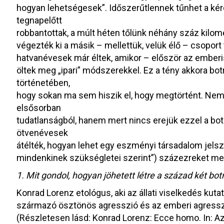
hogyan lehetségesek”. Időszerűtlennek tűnhet a ké
tegnapelőtt
robbantottak, a múlt héten tőlünk néhány száz kilom
végezték ki a másik – mellettük, velük élő – csoport 
hatvanévesek már éltek, amikor – először az emberi
öltek meg „ipari” módszerekkel. Ez a tény akkora bot
történetében,
hogy sokan ma sem hiszik el, hogy megtörtént. Nem
elsősorban
tudatlanságból, hanem mert nincs erejük ezzel a bo
ötvenévesek
átélték, hogyan lehet egy eszményi társadalom jelsz
mindenkinek szükségletei szerint”) százezreket me
1. Mit gondol, hogyan jöhetett létre a század két bot
Konrad Lorenz etológus, aki az állati viselkedés kutat
származó ösztönös agresszió és az emberi agresszi
(Részletesen lásd: Konrad Lorenz: Ecce homo. In: Az 