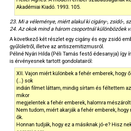
Akadémiai Kiadó. 1993. 105.
23. Mi a véleménye, miért alakul ki cigány-, zsidó-, 
24. Az okok mind a három csoportnál különbözőek v
A következő két részlet egy cigány és egy zsidó em
gyűlöletről, illetve az antiszemitizmusról.
Péliné Nyári Hilda (Péli Tamás festő édesanyja) így í
is érvényesnek tartott gondolatairól:
XII. Vajon miért különbek a fehér emberek, ho
(…) sok
indián filmet láttam, mindig sírtam és féltettem 
mikor
megjelentek a fehér emberek, halomra mészároltá
Nem tudom, miért akarják a fehér emberek, hogy 
ők.
Honnan tudják, hogy ez a másiknak jó-e? Hisz nek