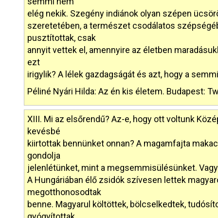
semmi nem
elég nekik. Szegény indiánok olyan szépen ücsör
szeretetében, a természet csodálatos szépségéb
pusztítottak, csak
annyit vettek el, amennyire az életben maradásuk
ezt
irigylik? A lélek gazdagságát és azt, hogy a semm
Péliné Nyári Hilda: Az én kis életem. Budapest: Tw
XIII. Mi az elsőrendű? Az-e, hogy ott voltunk Köz
kevésbé
kiirtottak bennünket onnan? A magamfajta maka
gondolja
jelenlétünket, mint a megsemmisülésünket. Vagy 
A Hungáriában élő zsidók szívesen lettek magyaro
megotthonosodtak
benne. Magyarul költöttek, bölcselkedtek, tudósíto
gyógyítottak,