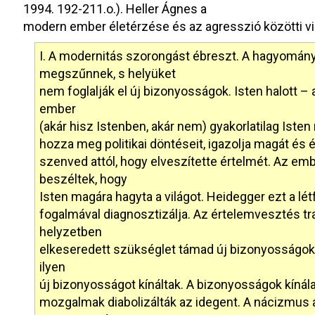
1994. 192-211.o.). Heller Ágnes a
modern ember életérzése és az agresszió közötti vi
I. A modernitás szorongást ébreszt. A hagyomány 
megszűnnek, s helyüket
nem foglalják el új bizonyosságok. Isten halott 
ember
(akár hisz Istenben, akár nem) gyakorlatilag Isten né
hozza meg politikai döntéseit, igazolja magát és ép
szenved attól, hogy elveszítette értelmét. Az em
beszéltek, hogy
Isten magára hagyta a világot. Heidegger ezt a lét
fogalmával diagnosztizálja. Az értelemvesztés t
helyzetben
elkeseredett szükséglet támad új bizonyosságok i
ilyen
új bizonyosságot kínáltak. A bizonyosságok kínála
mozgalmak diabolizálták az idegent. A nácizmus a 