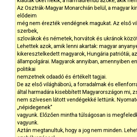
kiadták őket nekik, a harmadrendű azoké, akik ne
Az Osztrák-Magyar Monarchián belül, a magyar kir
elődeim
még nem érezték vendégnek magukat. Az első vil
szerbek,
szlovákok és németek, horvátok és ukránok között
Lehettek azok, amik lenni akartak: magyar anyany
kikeresztelkedett magyarok, Hungária patriótái, 
állampolgárai. Magyarok annyiban, amennyiben enn
politikai
nemzetnek odaadó és értékelt tagjai.
De az első világháború, a forradalmak és ellenfor
által harmadára kisebbített Magyarországon mi, z
nem szívesen látott vendégekké lettünk. Nyomat
„népidegenek”
vagyunk. Előzően mintha túlságosan is megfeled
vagyunk.
Aztán megtanultuk, hogy a jog nem minden. Lehet