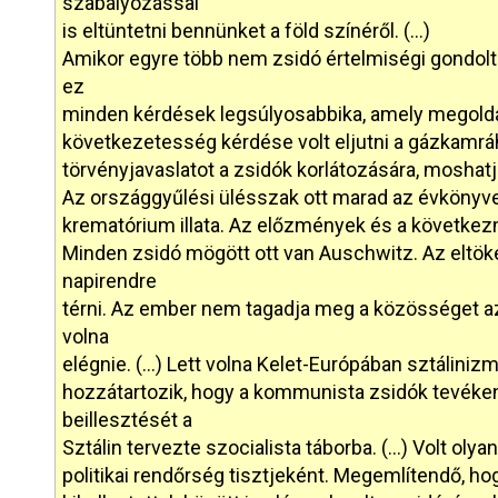
szabályozással
is eltüntetni bennünket a föld színéről. (…)
Amikor egyre több nem zsidó értelmiségi gondolt
ez
minden kérdések legsúlyosabbika, amely megoldásé
következetesség kérdése volt eljutni a gázkamráho
törvényjavaslatot a zsidók korlátozására, moshatja
Az országgyűlési ülésszak ott marad az évkönyvek
krematórium illata. Az előzmények és a következ
Minden zsidó mögött ott van Auschwitz. Az eltökél
napirendre
térni. Az ember nem tagadja meg a közösséget az
volna
elégnie. (…) Lett volna Kelet-Európában sztáliniz
hozzátartozik, hogy a kommunista zsidók tevéken
beillesztését a
Sztálin tervezte szocialista táborba. (…) Volt olya
politikai rendőrség tisztjeként. Megemlítendő, h