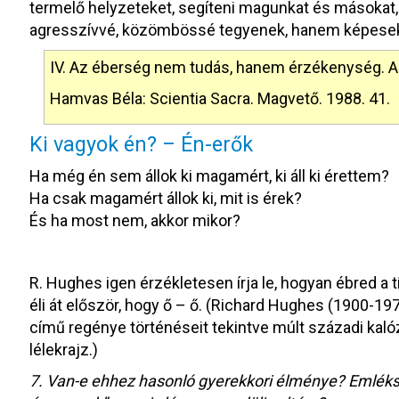
termelő helyzeteket, segíteni magunkat és másokat, h
agresszívvé, közömbössé tegyenek, hanem képese
IV. Az éberség nem tudás, hanem érzékenység. Az 
Hamvas Béla: Scientia Sacra. Magvető. 1988. 41.
Ki vagyok én? – Én-erők
Ha még én sem állok ki magamért, ki áll ki érettem?
Ha csak magamért állok ki, mit is érek?
És ha most nem, akkor mikor?
R. Hughes igen érzékletesen írja le, hogyan ébred a 
éli át először, hogy ő – ő. (Richard Hughes (1900-197
című regénye történéseit tekintve múlt századi kaló
lélekrajz.)
7. Van-e ehhez hasonló gyerekkori élménye? Emléksz