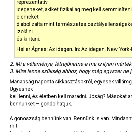
reprezentatív
idegeneket, akiket fizikailag meg kell semmisíten
elemeket
diabolizálta mint természetes osztályellenségeket
izolálni
és kiirtani.
Heller Ágnes: Az idegen. In: Az idegen. New Yor
2. Mi a véleménye, létrejöhetne-e ma is ilyen mérté
3. Mire lenne szükség ahhoz, hogy még egyszer ne j
Manapság naponta sikkasztásokról, egyesek villámg
Ügyesnek
kell lenni, és életben kell maradni. Jóság? Másokat 
bennünket – gondolhatjuk.
A gonoszság bennünk van. Bennünk is van. Mindanny
mit