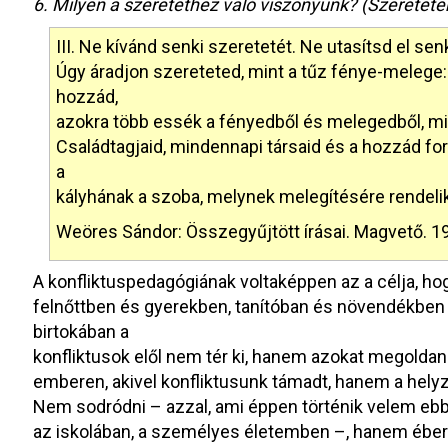
6. Milyen a szeretethez való viszonyunk? (Szeretet
III. Ne kívánd senki szeretetét. Ne utasítsd el sen
Úgy áradjon szereteted, mint a tűz fénye-melege
hozzád,
azokra több essék a fényedből és melegedből, mi
Családtagjaid, mindennapi társaid és a hozzád f
a
kályhának a szoba, melynek melegítésére rendelik
Weöres Sándor: Összegyűjtött írásai. Magvető. 1970
A konfliktuspedagógiának voltaképpen az a célja, ho
felnőttben és gyerekben, tanítóban és növendékben
birtokában a
konfliktusok elől nem tér ki, hanem azokat megoldan
emberen, akivel konfliktusunk támadt, hanem a helyz
Nem sodródni – azzal, ami éppen történik velem eb
az iskolában, a személyes életemben –, hanem ébern