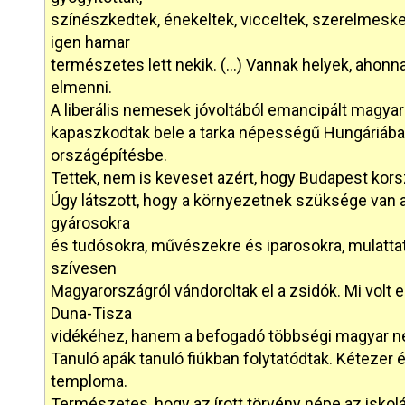
színészkedtek, énekeltek, vicceltek, szerelmesk
igen hamar
természetes lett nekik. (…) Vannak helyek, ahon
elmenni.
A liberális nemesek jóvoltából emancipált magya
kapaszkodtak bele a tarka népességű Hungáriába
országépítésbe.
Tettek, nem is keveset azért, hogy Budapest kor
Úgy látszott, hogy a környezetnek szüksége van 
gyárosokra
és tudósokra, művészekre és iparosokra, mulatta
szívesen
Magyarországról vándoroltak el a zsidók. Mi vol
Duna-Tisza
vidékéhez, hanem a befogadó többségi magyar 
Tanuló apák tanuló fiúkban folytatódtak. Kétezer é
temploma.
Természetes, hogy az írott törvény népe az iskolá