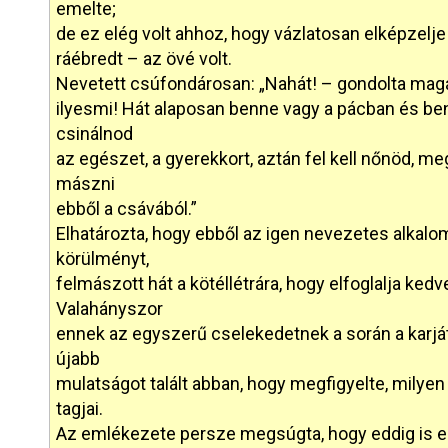
emelte;
de ez elég volt ahhoz, hogy vázlatosan elképzelje 
ráébredt – az övé volt.
Nevetett csúfondárosan: „Nahát! – gondolta magá
ilyesmi! Hát alaposan benne vagy a pácban és ben
csinálnod
az egészet, a gyerekkort, aztán fel kell nőnöd, meg
mászni
ebből a csávából.”
Elhatározta, hogy ebből az igen nevezetes alka
körülményt,
felmászott hát a kötéllétrára, hogy elfoglalja ke
Valahányszor
ennek az egyszerű cselekedetnek a során a karjá
újabb
mulatságot talált abban, hogy megfigyelte, mil
tagjai.
Az emlékezete persze megsúgta, hogy eddig is 