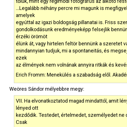
tőlük, mint egy régimódi fotográfus az alkotó fest
…Legalább néhány percre mi magunk is megfigyelhe
amelyek
egyúttal az igazi boldogság pillanatai is. Friss s
gondolkodásunk eredményeképp felsejlik bennün
érzéki örömöt
élünk át, vagy hirtelen feltör bennünk a szeretet v
mindannyian tudjuk, mi a spontaneitás, és megsejt
ezek
az élmények nem volnának annyira ritkák és kev
Erich Fromm: Menekülés a szabadság elől. Akadém
Weöres Sándor mélyebbre megy:
VII. Ha elvonatkoztatod magad mindattól, amit lé
lényed ott
kezdődik. Testedet, értelmedet, személyedet ne 
Csak