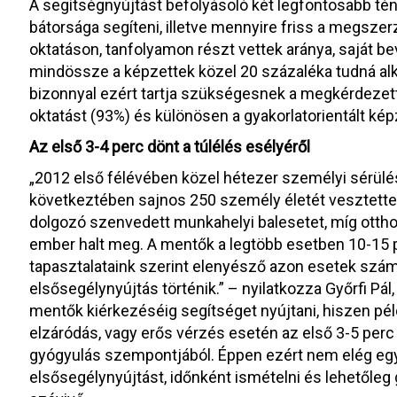
A segítségnyújtást befolyásoló két legfontosabb té
bátorsága segíteni, illetve mennyire friss a megsze
oktatáson, tanfolyamon részt vettek aránya, saját be
mindössze a képzettek közel 20 százaléka tudná al
bizonnyal ezért tartja szükségesnek a megkérdezett
oktatást (93%) és különösen a gyakorlatorientált ké
Az első 3-4 perc dönt a túlélés esélyéről
„2012 első félévében közel hétezer személyi sérüléss
következtében sajnos 250 személy életét vesztette.
dolgozó szenvedett munkahelyi balesetet, míg otth
ember halt meg. A mentők a legtöbb esetben 10-15 pe
tapasztalataink szerint elenyésző azon esetek száma
elsősegélynyújtás történik.” – nyilatkozza Győrfi Pá
mentők kiérkezéséig segítséget nyújtani, hiszen péld
elzáródás, vagy erős vérzés esetén az első 3-5 perc
gyógyulás szempontjából. Éppen ezért nem elég egy
elsősegélynyújtást, időnként ismételni és lehetőleg g