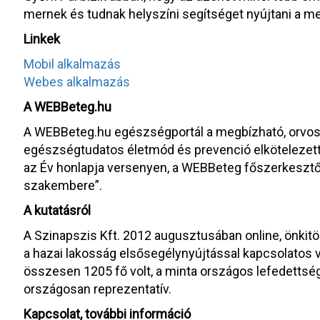
mernek és tudnak helyszíni segítséget nyújtani a 
Linkek
Mobil alkalmazás
Webes alkalmazás
A WEBBeteg.hu
A WEBBeteg.hu egészségportál a megbízható, orvosil
egészségtudatos életmód és prevenció elkötelezettje
az Év honlapja versenyen, a WEBBeteg főszerkesz
szakembere”.
A kutatásról
A Szinapszis Kft. 2012 augusztusában online, önkitö
a hazai lakosság elsősegélynyújtással kapcsolatos v
összesen 1205 fő volt, a minta országos lefedettség
országosan reprezentatív.
Kapcsolat, további információ