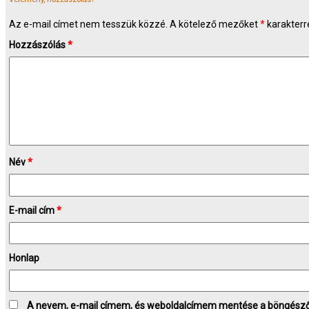
Az e-mail címet nem tesszük közzé.
A kötelező mezőket
*
karakterre
Hozzászólás
*
Név
*
E-mail cím
*
Honlap
A nevem, e-mail címem, és weboldalcímem mentése a böngész