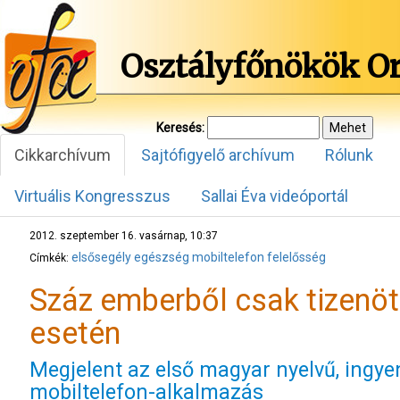
Osztályfőnökök O
Keresés:
Cikkarchívum
Sajtófigyelő archívum
Rólunk
Virtuális Kongresszus
Sallai Éva videóportál
2012. szeptember 16. vasárnap, 10:37
elsősegély
egészség
mobiltelefon
felelősség
Címkék:
Száz emberből csak tizenöt
esetén
Megjelent az első magyar nyelvű, ingye
mobiltelefon-alkalmazás