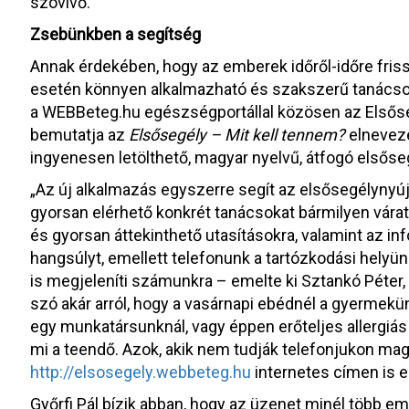
szóvivő.
Zsebünkben a segítség
Annak érdekében, hogy az emberek időről-időre fris
esetén könnyen alkalmazható és szakszerű tanácso
a WEBBeteg.hu egészségportállal közösen az Elsőse
bemutatja az
Elsősegély – Mit kell tennem?
elnevezé
ingyenesen letölthető, magyar nyelvű, átfogó elsőse
„Az új alkalmazás egyszerre segít az elsősegélynyújt
gyorsan elérhető konkrét tanácsokat bármilyen várat
és gyorsan áttekinthető utasításokra, valamint az in
hangsúlyt, emellett telefonunk a tartózkodási helyün
is megjeleníti számunkra – emelte ki Sztankó Péter
szó akár arról, hogy a vasárnapi ebédnél a gyermekü
egy munkatársunknál, vagy éppen erőteljes allergiá
mi a teendő. Azok, akik nem tudják telefonjukon magu
http://elsosegely.webbeteg.hu
internetes címen is e
Győrfi Pál bízik abban, hogy az üzenet minél több e