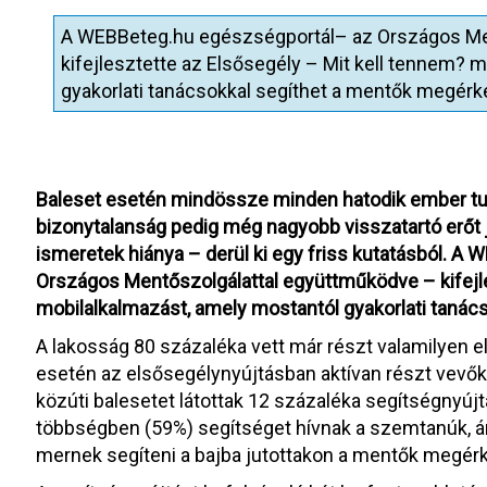
A WEBBeteg.hu egészségportál– az Országos Me
kifejlesztette az Elsősegély – Mit kell tennem? 
gyakorlati tanácsokkal segíthet a mentők megérk
Baleset esetén mindössze minden hatodik ember tud
bizonytalanság pedig még nagyobb visszatartó erőt j
ismeretek hiánya – derül ki egy friss kutatásból. A
Országos Mentőszolgálattal együttműködve – kifejl
mobilalkalmazást, amely mostantól gyakorlati taná
A lakosság 80 százaléka vett már részt valamilyen 
esetén az elsősegélynyújtásban aktívan részt vevők 
közúti balesetet látottak 12 százaléka segítségnyúj
többségben (59%) segítséget hívnak a szemtanúk,
mernek segíteni a bajba jutottakon a mentők megér