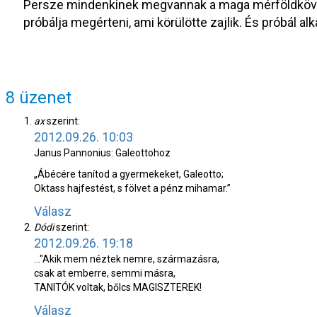
Persze mindenkinek megvannak a maga mérföldkövei
próbálja megérteni, ami körülötte zajlik. És próbál al
8 üzenet
ax
szerint:
2012.09.26. 10:03
Janus Pannonius: Galeottohoz
„Ábécére tanítod a gyermekeket, Galeotto;
Oktass hajfestést, s fölvet a pénz mihamar.”
Válasz
Dódi
szerint:
2012.09.26. 19:18
…"Akik mem néztek nemre, származásra,
csak at emberre, semmi másra,
TANITÓK voltak, bőlcs MAGISZTEREK!
Válasz