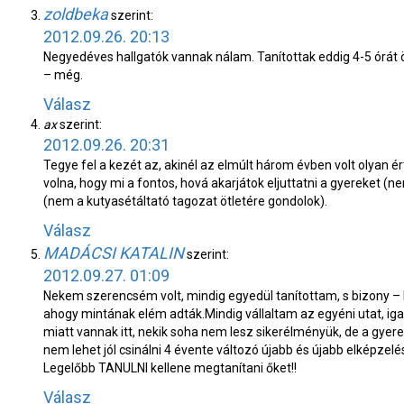
zoldbeka
szerint:
2012.09.26. 20:13
Negyedéves hallgatók vannak nálam. Tanítottak eddig 4-5 órát
– még.
Válasz
ax
szerint:
2012.09.26. 20:31
Tegye fel a kezét az, akinél az elmúlt három évben volt olyan é
volna, hogy mi a fontos, hová akarjátok eljuttatni a gyereket 
(nem a kutyasétáltató tagozat ötletére gondolok).
Válasz
MADÁCSI KATALIN
szerint:
2012.09.27. 01:09
Nekem szerencsém volt, mindig egyedül tanítottam, s bizony –
ahogy mintának elém adták.Mindig vállaltam az egyéni utat, ig
miatt vannak itt, nekik soha nem lesz sikerélményük, de a gyere
nem lehet jól csinálni 4 évente változó újabb és újabb elképz
Legelőbb TANULNI kellene megtanítani őket!!
Válasz