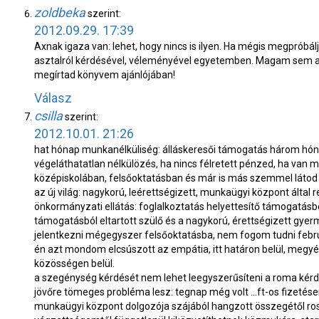
zoldbeka
szerint:
2012.09.29. 17:39
Axnak igaza van: lehet, hogy nincs is ilyen. Ha mégis megpróbálja
asztalról kérdésével, véleményével egyetemben. Magam sem ak
megírtad könyvem ajánlójában!
Válasz
csilla
szerint:
2012.10.01. 21:26
hat hónap munkanélküliség: álláskeresői támogatás három hóna
végeláthatatlan nélkülözés, ha nincs félretett pénzed, ha van m
középiskolában, felsőoktatásban és már is más szemmel látod a
az új világ: nagykorú, leérettségizett, munkaügyi központ által r
önkormányzati ellátás: foglalkoztatás helyettesítő támogatásb
támogatásból eltartott szülő és a nagykorú, érettségizett gy
jelentkezni mégegyszer felsőoktatásba, nem fogom tudni februá
én azt mondom elcsúszott az empátia, itt határon belül, megyén b
közösségen belül.
a szegénység kérdését nem lehet leegyszerűsíteni a roma kérd
jövőre tömeges probléma lesz: tegnap még volt …ft-os fizetés
munkaügyi központ dolgozója szájából hangzott összegétől rossz