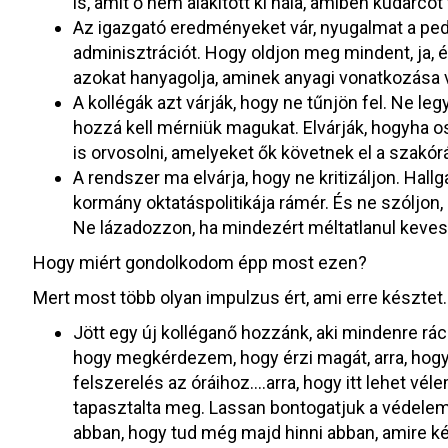
is, amit ő nem alakított ki nála, amiben kudarcot v
Az igazgató eredményeket vár, nyugalmat a ped
adminisztrációt. Hogy oldjon meg mindent, ja, 
azokat hanyagolja, aminek anyagi vonatkozása 
A kollégák azt várják, hogy ne tűnjön fel. Ne leg
hozzá kell mérniük magukat. Elvárják, hogyha o
is orvosolni, amelyeket ők követnek el a szakór
A rendszer ma elvárja, hogy ne kritizáljon. Hall
kormány oktatáspolitikája rámér. És ne szóljon, 
Ne lázadozzon, ha mindezért méltatlanul keve
Hogy miért gondolkodom épp most ezen?
Mert most több olyan impulzus ért, ami erre késztet.
Jött egy új kolléganő hozzánk, aki mindenre rác
hogy megkérdezem, hogy érzi magát, arra, hogy 
felszerelés az óráihoz….arra, hogy itt lehet vél
tapasztalta meg. Lassan bontogatjuk a védelemk
abban, hogy tud még majd hinni abban, amire k