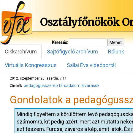
Osztályfőnökök O
Keresés:
Cikkarchívum
Sajtófigyelő archívum
Rólunk
Virtuális Kongresszus
Sallai Éva videóportál
2012. szeptember 26. szerda, 7:11
pedagógusszerep
társadalom
elvárások
Címkék:
Gondolatok a pedagógussz
Mindig figyeltem a körülöttem levő pedagógusokat.
számomra, kit pedig azért, mert azt mutatta neke
ezt teszem. Furcsa, zavaros a kép, amit látok. És m