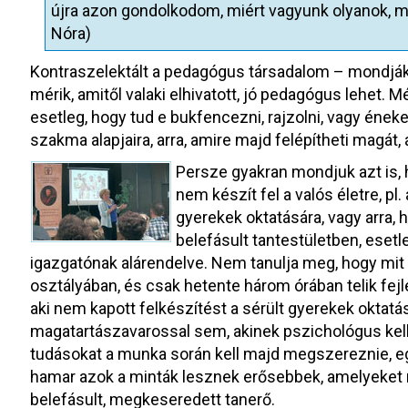
újra azon gondolkodom, miért vagyunk olyanok, m
Nóra)
Kontraszelektált a pedagógus társadalom – mondják 
mérik, amitől valaki elhivatott, jó pedagógus lehet. Mé
esetleg, hogy tud e bukfencezni, rajzolni, vagy ének
szakma alapjaira, arra, amire majd felépítheti magát, a
Persze gyakran mondjuk azt is, 
nem készít fel a valós életre, p
gyerekek oktatására, vagy arra, 
belefásult tantestületben, esetl
igazgatónak alárendelve. Nem tanulja meg, hogy mit
osztályában, és csak hetente három órában telik fejl
aki nem kapott felkészítést a sérült gyerekek oktat
magatartászavarossal sem, akinek pszichológus kell
tudásokat a munka során kell majd megszereznie, eg
hamar azok a minták lesznek erősebbek, amelyeket 
belefásult, megkeseredett tanerő.