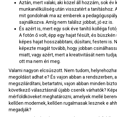
Aztán, mert valaki, aki közel áll hozzám, sok év
munkanélküliség után visszatért a tanításhoz. A
mit gondolnak ma az emberek a pedagóguspályá
sajnálkozva. Amíg nem találsz jobbat, jó ez is.
És azért is, mert egy sok éve tanító kolléga fo
A fotón ő volt, épp egy hajat fésült, és büszkén
képes hajat hosszabbtani, dúsítani, festeni is
képezte magát tovább, hogy jobban csinálhassa 
miatt, vagy azért, mert a kreativitását nem tudja, 
ott ma nem éri meg.
Valami nagyon elcsúszott. Nem tudom, helyrehozható 
megoldást adhat e? És vajon abban a rendszerben, 
megszilárdítani, betartatni, vajon abban minden bizto
következő választásnál újabb cserék várhatók? Kép
mérföldköveket meghatározni, amelyek mellé bere
kellően modernek, kellően rugalmasak lesznek e ahho
megadják?