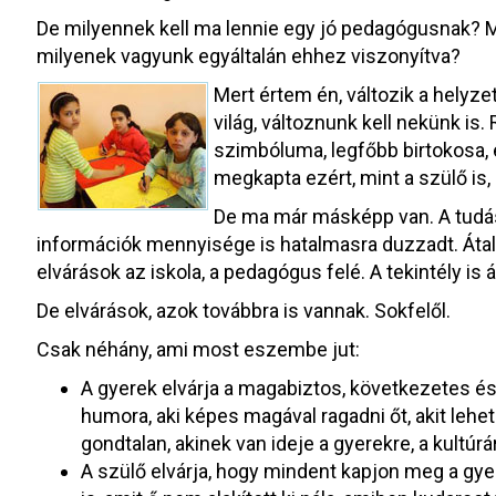
De milyennek kell ma lennie egy jó pedagógusnak? 
milyenek vagyunk egyáltalán ehhez viszonyítva?
Mert értem én, változik a helyze
világ, változnunk kell nekünk is
szimbóluma, legfőbb birtokosa, e
megkapta ezért, mint a szülő is,
De ma már másképp van. A tudás f
információk mennyisége is hatalmasra duzzadt. Átala
elvárások az iskola, a pedagógus felé. A tekintély is 
De elvárások, azok továbbra is vannak. Sokfelől.
Csak néhány, ami most eszembe jut:
A gyerek elvárja a magabiztos, következetes és 
humora, aki képes magával ragadni őt, akit lehet s
gondtalan, akinek van ideje a gyerekre, a kultúrár
A szülő elvárja, hogy mindent kapjon meg a gyer