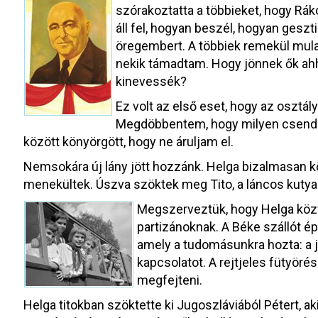
szórakoztatta a többieket, hogy Rák
áll fel, hogyan beszél, hogyan geszt
öregembert. A többiek remekül mulat
nekik támadtam. Hogy jönnek ők ahh
kinevessék?
Ez volt az első eset, hogy az osztál
Megdöbbentem, hogy milyen csend l
között könyörgött, hogy ne áruljam el.
Nemsokára új lány jött hozzánk. Helga bizalmasan k
menekültek. Úszva szöktek meg Tito, a láncos kutya
Megszerveztük, hogy Helga közve
partizánoknak. A Béke szállót ép
amely a tudomásunkra hozta: a j
kapcsolatot. A rejtjeles fütyör
megfejteni.
Helga titokban szöktette ki Jugoszláviából Pétert, ak