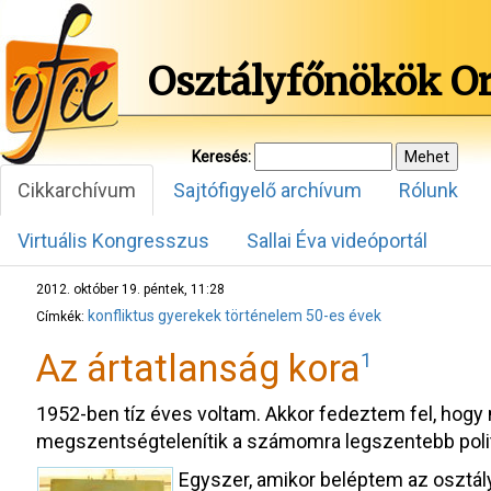
Osztályfőnökök O
Keresés:
Cikkarchívum
Sajtófigyelő archívum
Rólunk
Virtuális Kongresszus
Sallai Éva videóportál
2012. október 19. péntek, 11:28
konfliktus
gyerekek
történelem
50-es évek
Címkék:
Az ártatlanság kora
1
1952-ben tíz éves voltam. Akkor fedeztem fel, hogy m
megszentségtelenítik a számomra legszentebb politi
Egyszer, amikor beléptem az osztály