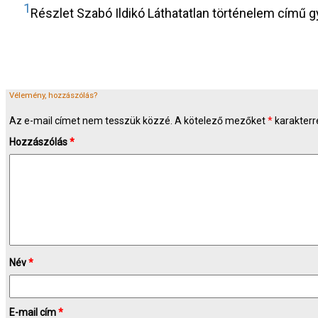
1
Részlet Szabó Ildikó Láthatatlan történelem című 
Vélemény, hozzászólás?
Az e-mail címet nem tesszük közzé.
A kötelező mezőket
*
karakterre
Hozzászólás
*
Név
*
E-mail cím
*