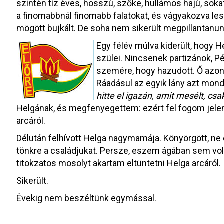
szintén tíz éves, hosszú, szőke, hullámos hajú, soka
a finomabbnál finomabb falatokat, és vágyakozva lest
mögött bujkált. De soha nem sikerült megpillantanun
Egy félév múlva kiderült, hogy 
szülei. Nincsenek partizánok, P
szemére, hogy hazudott. Ő azon
Ráadásul az egyik lány azt mond
hitte el igazán, amit mesélt, cs
Helgának, és megfenyegettem: ezért fel fogom jelent
arcáról.
Délután felhívott Helga nagymamája. Könyörgött, ne 
tönkre a családjukat. Persze, eszem ágában sem volt 
titokzatos mosolyt akartam eltüntetni Helga arcáról.
Sikerült.
Évekig nem beszéltünk egymással.