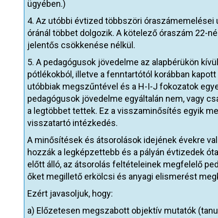
ügyében.)
4. Az utóbbi évtized többszöri óraszámemelései
óránál többet dolgozik. A kötelező óraszám 22-
jelentős csökkenése nélkül.
5. A pedagógusok jövedelme az alapbérükön kívül
pótlékokból, illetve a fenntartótól korábban kapott 
utóbbiak megszűntével és a H-I-J fokozatok egyet
pedagógusok jövedelme egyáltalán nem, vagy csak
a legtöbbet tettek. Ez a visszaminősítés egyik m
visszatartó intézkedés.
A minősítések és átsorolások idejének évekre val
hozzák a legképzettebb és a pályán évtizedek óta 
előtt álló, az átsorolás feltételeinek megfelelő 
őket megillető erkölcsi és anyagi elismerést meg
Ezért javasoljuk, hogy:
a) Előzetesen megszabott objektív mutatók (tanul