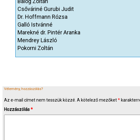
Balog Zoltán
Csőváriné Gurubi Judit
Dr. Hoffmann Rózsa
Galló Istvánné
Marekné dr. Pintér Aranka
Mendrey László
Pokorni Zoltán
Vélemény, hozzászólás?
Az e-mail címet nem tesszük közzé.
A kötelező mezőket
*
karakterre
Hozzászólás
*