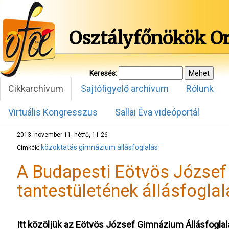
Osztályfőnökök O
Keresés:
Cikkarchívum
Sajtófigyelő archívum
Rólunk
Virtuális Kongresszus
Sallai Éva videóportál
2013. november 11. hétfő, 11:26
közoktatás
gimnázium
állásfoglalás
Címkék:
A Budapesti Eötvös Józse
tantestületének állásfogla
Itt közöljük az Eötvös József Gimnázium Állásfoglal