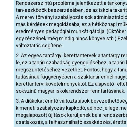
Rendszerszintű probléma jelentkezett a tankönyv
tan-eszközök beszerzésében, de az iskola takarí
A merev törvényi szabályozás sok adminisztrációs 
más kérdések megoldásába, ez a hétköznapi műkö
eredményes pedagógiai munkát gátolja. (Október 
egy részének még mindig nincs könyve stb.) Eze
változtatás segítene.
2. Az egyes tantárgyi kerettantervek a tantárgy r
le, ez a tanári szabadság gyengüléséhez, a tanári k
megszüntetéséhez vezethet. Fontos, hogy a tan
tudásának függvényében a szaktanár ennél nagy
kerettantervi követelményektől. Ez alapvető felt
sokszínű magyar iskolarendszer fenntartásának.
3. A diákokat érintő változtatások bevezethetőségé
kimeneti szabályozás kapkodó, ad hoc jellege me
megalapozott újítások kerüljenek be a rendszerbe.
csatlakozás, a felhasználható szakképzés, érettség