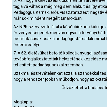
6. Az, hogy a kinevezési dokumentum átvételéve
tagjaivá váltak a még meg sem alakult és így eti
Pedagógus Karnak, erős visszatetszést, negatív é
már sok mindent megélt tanárokban.
Az NPK szervezete által a későbbiekben kidolgo
ér-vényességének megvan ugyan a törvényi hátter
betartatásának csak a pedagógustársadalommal t
érdemi esélye.
7. A 62. életévüket betöltő kollégák nyugdíjazásá
továbbfoglalkoztatottak helyzetének kezelése mé
teljesített pedagógusokkal szemben.
Szakmai észrevételeinket azzal a szándékkal tes
hogy a rendszer jobban működjön, hogy az oktatá
Üdvözlettel: a budapes
Megkapja: