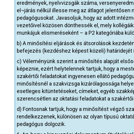
eredmények, nyelvvizsgák száma, versenyeredmén
el¬járás nélkül illesse meg az átlagot jelentősen
pedagógusokat. Javasoljuk, hogy az adott intézm
vezetőivel közösen dönthessék el, mely kollégáik
munkájuk elismeréseként – a P2 kategóriába külön
b) A minősítési eljárások és átsorolások kezdeténe
befejezés (kezdéshez képest közeli) határidejét i
c) Véleményünk szerint a minősítés alapját elsős
képeznie, ezért helytelennek tartjuk, hogy a mes
szakértői feladatokat ingyenesen ellátó pedagógu
minősítésnél a szakvizsga kizárólagossága helyet
esetleges kitüntetéseket, címeket, egyéb szakké
szerencsétlen az oktatási feladatokat a szakértő
d) Fontosnak tartjuk, hogy a minősítést végző sz
rendelkezzenek, különösen az olyan típusú oktat
pedagógus dolgozik.