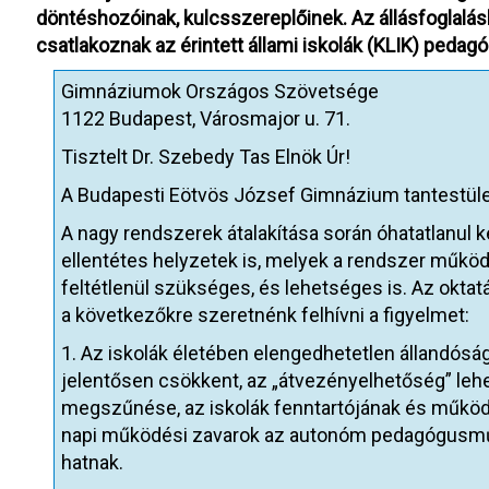
döntéshozóinak, kulcsszereplőinek. Az állásfoglal
csatlakoznak az érintett állami iskolák (KLIK) pedag
Gimnáziumok Országos Szövetsége
1122 Budapest, Városmajor u. 71.
Tisztelt Dr. Szebedy Tas Elnök Úr!
A Budapesti Eötvös József Gimnázium tantestüle
A nagy rendszerek átalakítása során óhatatlanul 
ellentétes helyzetek is, melyek a rendszer működ
feltétlenül szükséges, és lehetséges is. Az oktat
a következőkre szeretnénk felhívni a figyelmet:
1. Az iskolák életében elengedhetetlen állandósá
jelentősen csökkent, az „átvezényelhetőség” leh
megszűnése, az iskolák fenntartójának és működ
napi működési zavarok az autonóm pedagógusmű
hatnak.