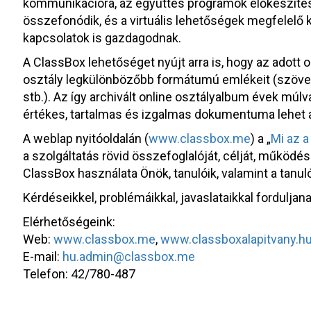
kommunikációra, az együttes programok előkészítésér
összefonódik, és a virtuális lehetőségek megfelelő
kapcsolatok is gazdagodnak.
A ClassBox lehetőséget nyújt arra is, hogy az adott 
osztály legkülönbözőbb formátumú emlékeit (szövege
stb.). Az így archivált online osztályalbum évek múl
értékes, tartalmas és izgalmas dokumentuma lehet a
A weblap nyitóoldalán (
www.classbox.me
) a „
Mi az 
a szolgáltatás rövid összefoglalóját, célját, működési
ClassBox használata Önök, tanulóik, valamint a tanu
Kérdéseikkel, problémáikkal, javaslataikkal fordulja
Elérhetőségeink:
Web:
www.classbox.me
,
www.classboxalapitvany.h
E-mail:
hu.admin@classbox.me
Telefon: 42/780-487