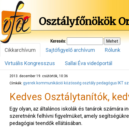
Osztályfőnökök O
Keresés:
Cikkarchívum
Sajtófigyelő archívum
Rólunk
Virtuális Kongresszus
Sallai Éva videóportál
2013. december 19. csütörtök, 10:36
gyerek
kommunikáció
közösség
osztály
pedagógus
IKT
sz
Címkék:
Kedves Osztálytanítók, ke
Egy olyan, az általános iskolák és tanárok számára 
szeretnénk felhívni figyelmüket, amely segítségükre
pedagógiai teendők ellátásában.