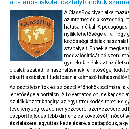
általános iskolai osztályfőnökök szám
A ClassBox olyan alkalmazás
az internet és a közösségi 
hatásai nélkül. A pedagógus
nyílik lehetősége arra, hogy
közösségi oldalak használata
szabályait. Ennek a megkerü
megvalósítását célszerű már
gyerekek elérik azt az életk
oldalak szabad felhasználásának lehetősége, tudatos
etikett szabályait tudatosan alkalmazó felhasználóvá
Az osztálytanítók és az osztályfőnökök számára is k
lehetősége a portálon. A folyamatos online kapcsolat
szülők között kitágítja az együttműködés terét. Felg
tevékenység kezdeményezésére, szervezésére ad le
csoportfejlődés több dimenziós követését, módot a
észlelésére, együttes kezelésére, a pedagógus, a gy