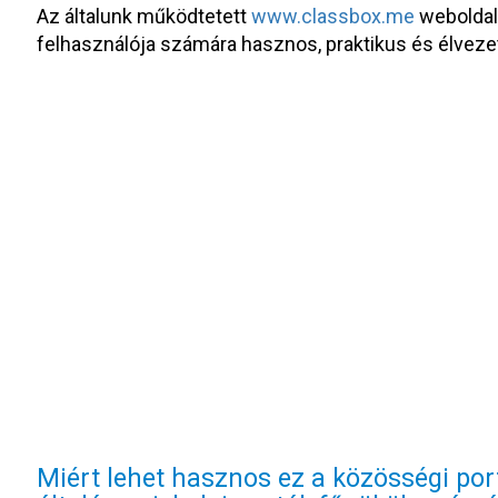
Az általunk működtetett
www.classbox.me
weboldal
felhasználója számára hasznos, praktikus és élvezet
Miért lehet hasznos ez a közösségi port