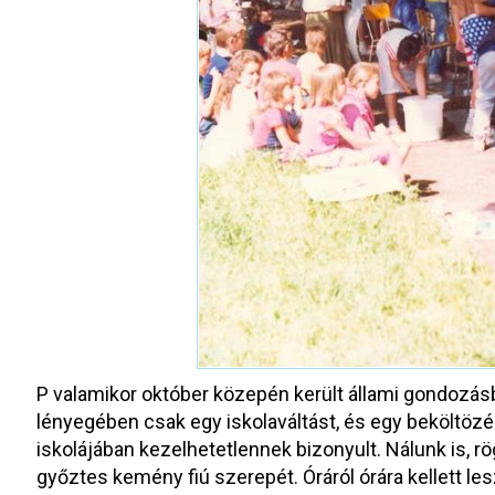
P valamikor október közepén került állami gondozásba
lényegében csak egy iskolaváltást, és egy beköltözé
iskolájában kezelhetetlennek bizonyult. Nálunk is, r
győztes kemény fiú szerepét. Óráról órára kellett le