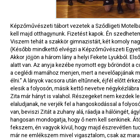
Képzőművészeti tábort vezetek a Sződligeti Motelb
kell majd otthagynunk. Fizetést kapok. Én szedhete
Viszem tehát a szakkör gimnazistáit, két komoly na
(Később mindkettő elvégzi a Képzőművészeti Egyet
Akkor jöjjön a három lány a helyi Fekete Lyukból. Els
alatt van. Az anyja kezébe nyomott egy bőröndöt a cu
a ceglédi mamához menjen, mert a nevelőapjának má
élni.” A lányok vacsora után eltűnnek, éjfél előtt é
elesik a folyosón, másik kettő nevetve négykézlábra
Zita már hányt is valahol. Részegeket nem kezdek le
elaludjanak, ne verjék fel a hangoskodással a folyos
van, beviszi Zitát a zuhany alá, ráadja a hálóingét, ágy
hangosan mondogatja, hogy ő nem kell senkinek. Á
fekszem, én vagyok kívül, hogy majd észrevétlen tud
már ne emlékszem mivel vigasztalom, csak az mara