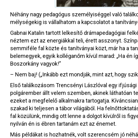
Néhány nagy pedagógus személyiséggel való találko
mélységekig is vállalhatom a kapcsolatot a tanítvány
Gabnai Katalin tartott lelkesítő drámapedagógiai fel
néztem ezt az energiákkal teli, érett asszonyt. Színp
semmiféle fal közte és tanítványai közt, már ha a ta
belemegyek, egyik kolléganőm kívül marad: „Ha én íg
Boszorkány vagyok!”
– Nem baj! („Inkább ezt mondják, mint azt, hogy szik
Első találkozásom Trencsényi Lászlóval egy ifjúsági
polgárember állt velem szemben, akinek láthatóan te
ezeket a megfelelő alkalmakra tartogatja. Kíváncsian
szakad ki teljesen a tábor világából. Ha felnőttokta
fal közülünk, mindig ott lenne a dolgot kívülről is fi
nyilván én is ébren tartanám ezt az énemet.
Más példákat is hozhatnék, volt szerencsém jó né