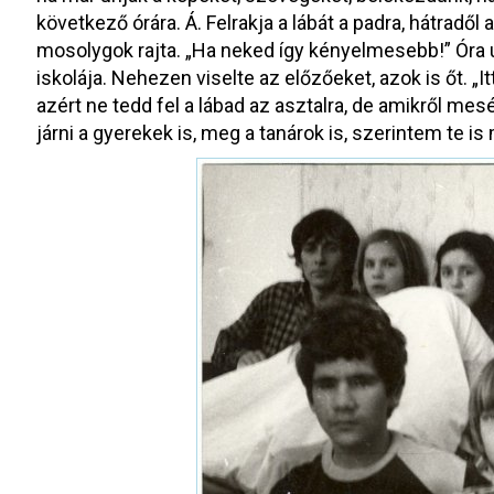
következő órára. Á. Felrakja a lábát a padra, hátradől
mosolygok rajta. „Ha neked így kényelmesebb!” Óra u
iskolája. Nehezen viselte az előzőeket, azok is őt. „I
azért ne tedd fel a lábad az asztalra, de amikről mes
járni a gyerekek is, meg a tanárok is, szerintem te is