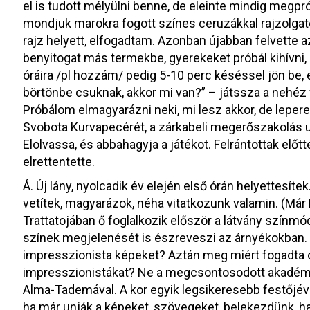
el is tudott mélyülni benne, de eleinte mindig megpró
mondjuk marokra fogott színes ceruzákkal rajzolgat
rajz helyett, elfogadtam. Azonban újabban felvette a
benyitogat más termekbe, gyerekeket próbál kihívni
óráira /pl hozzám/ pedig 5-10 perc késéssel jön be, e
börtönbe csuknak, akkor mi van?” – játssza a nehéz f
Próbálom elmagyarázni neki, mi lesz akkor, de lepe
Svobota Kurvapecérét, a zárkabeli megerőszakolás ut
Elolvassa, és abbahagyja a játékot. Felrántottak előtte
elrettentette.
Á. Új lány, nyolcadik év elején első órán helyettesít
vetítek, magyarázok, néha vitatkozunk valamin. (Már 
Trattatojában ő foglalkozik először a látvány színmód
színek megjelenését is észreveszi az árnyékokban. 
impresszionista képeket? Aztán meg miért fogadta ol
impresszionistákat? Ne a megcsontosodott akadémi
Alma-Tademával. A kor egyik legsikeresebb festőjével
ha már unják a képeket, szövegeket, belekezdünk, 