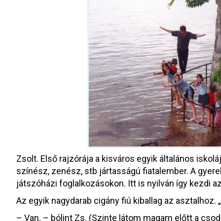
Zsolt. Első rajzórája a kisváros egyik általános iskolá
színész, zenész, stb jártasságú fiatalember. A gyere
játszóházi foglalkozásokon. Itt is nyilván így kezdi az
Az egyik nagydarab cigány fiú kiballag az asztalhoz. 
– Van. – bólint Zs. (Szinte látom magam előtt a csod