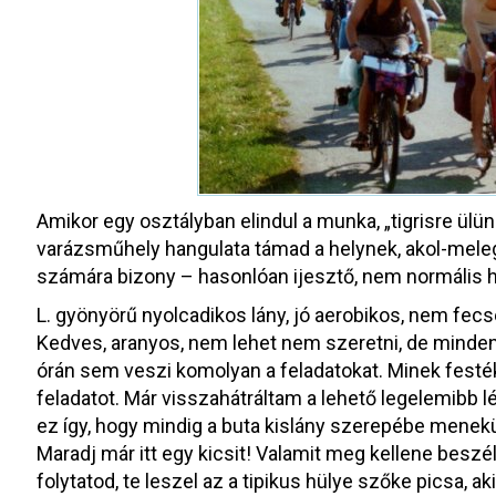
Amikor egy osztályban elindul a munka, „tigrisre ülün
varázsműhely hangulata támad a helynek, akol-meleg
számára bizony – hasonlóan ijesztő, nem normális 
L. gyönyörű nyolcadikos lány, jó aerobikos, nem fecs
Kedves, aranyos, nem lehet nem szeretni, de minden
órán sem veszi komolyan a feladatokat. Minek festé
feladatot. Már visszahátráltam a lehető legelemibb l
ez így, hogy mindig a buta kislány szerepébe menek
Maradj már itt egy kicsit! Valamit meg kellene beszél
folytatod, te leszel az a tipikus hülye szőke picsa, a