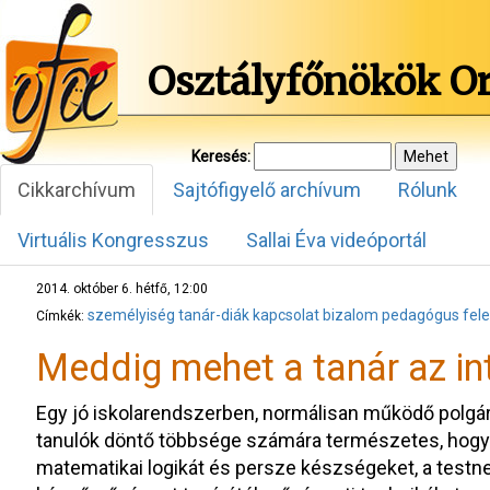
Osztályfőnökök O
Keresés:
Cikkarchívum
Sajtófigyelő archívum
Rólunk
Virtuális Kongresszus
Sallai Éva videóportál
2014. október 6. hétfő, 12:00
személyiség
tanár-diák kapcsolat
bizalom
pedagógus
fel
Címkék:
Meddig mehet a tanár az in
Egy jó iskolarendszerben, normálisan működő polgá
tanulók döntő többsége számára természetes, hogy a
matematikai logikát és persze készségeket, a testn