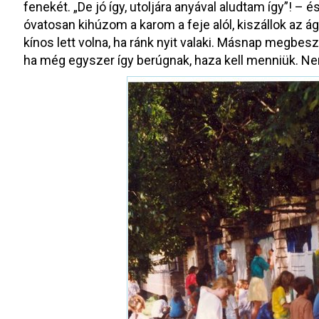
fenekét. „De jó így, utoljára anyával aludtam így”! – 
óvatosan kihúzom a karom a feje alól, kiszállok az á
kínos lett volna, ha ránk nyit valaki. Másnap megbe
ha még egyszer így berúgnak, haza kell menniük. Ne