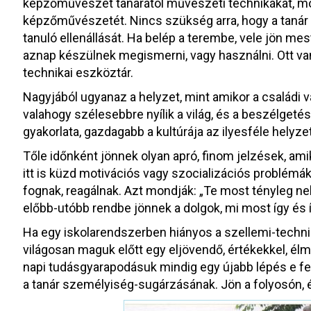
képzőművészet tanárától művészeti technikákat, mó
képzőművészetét. Nincs szükség arra, hogy a tanár
tanuló ellenállását. Ha belép a terembe, vele jön mest
aznap készülnek megismerni, vagy használni. Ott va
technikai eszköztár.
Nagyjából ugyanaz a helyzet, mint amikor a családi v
valahogy szélesebbre nyílik a világ, és a beszélget
gyakorlata, gazdagabb a kultúrája az ilyesféle helyz
Tőle időnként jönnek olyan apró, finom jelzések, 
itt is küzd motivációs vagy szocializációs problémák
fognak, reagálnak. Azt mondják: „Te most tényleg neh
előbb-utóbb rendbe jönnek a dolgok, mi most így és íg
Ha egy iskolarendszerben hiányos a szellemi-techni
világosan maguk előtt egy eljövendő, értékekkel, élm
napi tudásgyarapodásuk mindig egy újabb lépés e fel
a tanár személyiség-sugárzásának. Jön a folyosón, és