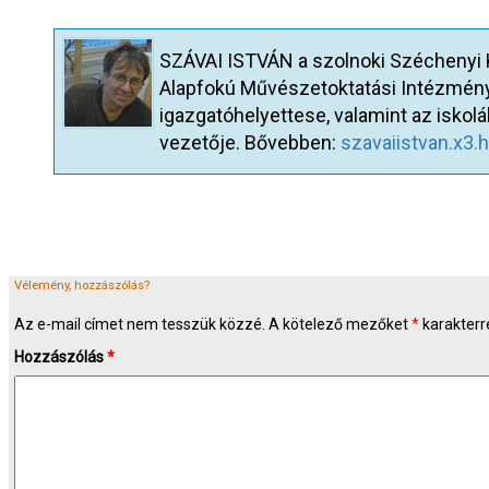
SZÁVAI ISTVÁN a szolnoki Széchenyi Kö
Alapfokú Művészetoktatási Intézmény
igazgatóhelyettese, valamint az iskol
vezetője. Bővebben:
szavaiistvan.x3.
Vélemény, hozzászólás?
Az e-mail címet nem tesszük közzé.
A kötelező mezőket
*
karakterre
Hozzászólás
*