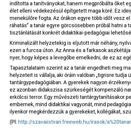
indította a tanítványokat, hanem megpróbálta őket eg
élet elleni védekezésül építgetett maga köré. Ez idei
menekülőre fogta. Az órákon egyre több időt vesz el 
ráhatás” a tanár egyre görcsösebben próbál hatni a ta
tisztánlátását konkrét didaktikai-pedagógiai lehetősége
Kriminalizált helyzetekig is eljutott már néhány, nyi
ezen a furcsa úton. Az Anna és a farkasok aszkétája e
nyer, hogy képes a levegőbe emelkedni, de ez az e
Tapasztalataim szerint az a tanár engedheti meg mag
helyzeteit is vállalja, aki óráin valóban „tigrisre tudja
tantárgypedagógiában. A gyerekek nagyon érzékenyek ar
ez azonban didakszisa szürkeségét kompenzáló nar
erkölcsi terror. Egy művészeti tantárgytanításakor 
embernek, mind didaktikai vagyonát, mind pedagógiai 
ilyenkor megkérdezzük a gyerekeket, kollégákat, szü
(Pl:
http://szavaiistvan.freeweb.hu/irasok/a%20t