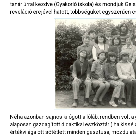
tanár úrral kezdve (Gyakorló iskola) és mondjuk Ge
reveláció erejével hatott, többségüket egyszerűen csa
Néha azonban sajnos kilógott a lóláb, rendben volt a
alaposan gazdagított didaktikai eszköztár ( ha kissé 
értékvilága ott sötétlett minden gesztusa, mozdula