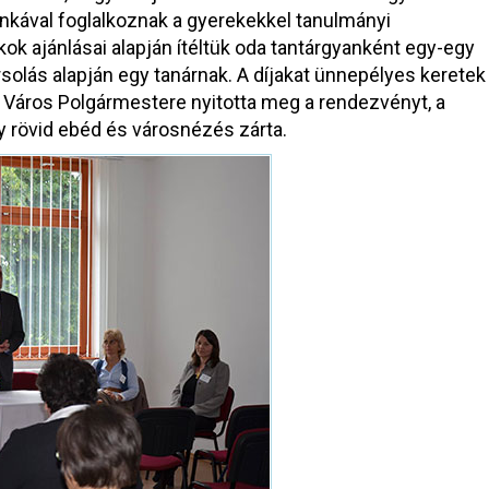
nkával foglalkoznak a gyerekekkel tanulmányi
ok ajánlásai alapján ítéltük oda tantárgyanként egy-egy
rsolás alapján egy tanárnak. A díjakat ünnepélyes keretek
ő Város Polgármestere nyitotta meg a rendezvényt, a
y rövid ebéd és városnézés zárta.