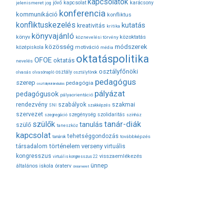
kapcsolatok
jövő
kapcsolat
karácsony
jelenismeret
jog
konferencia
kommunikáció
konfliktus
konfliktuskezelés
kutatás
kreativitás
kritika
könyvajánló
közoktatás
könyv
köznevelési törvény
módszerek
közösség
középiskola
motiváció
média
oktatáspolitika
OFOE
oktatás
nevelés
osztályfőnöki
osztály
olvasás
olvasónapló
osztályfőnök
pedagógus
szerep
pedagógia
osztálykirándulás
pályázat
pedagógusok
pályaorientáció
rendezvény
szabályok
szakmai
SNI
szakképzés
szervezet
szegénység
szolidaritás
szegregáció
színház
tanár-diák
szülők
tanulás
szülő
taneszköz
kapcsolat
tehetséggondozás
továbbképzés
tanárok
társadalom
történelem
verseny
virtuális
kongresszus
visszaemlékezés
virtuális kongresszus 22
ünnep
óraterv
általános iskola
önismeret