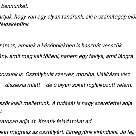
l bennünket.
artjuk, hogy van egy olyan tanárunk, aki a számítógép elől
 Példaképünk.
 számon, aminek a későbbiekben is hasznát vesszük.
ny, amit meg kell tölteni, hanem egy fáklya, amit lángra
rsunk is. Osztálybulit szervez, moziba, kiállításra visz.
 diszlexia miatt – de ő olyan sokat foglalkozott velem,
ör kiállt mellettünk. A tudását is nagy szeretettel adja
i.
atosan adja át. Kreatív feladatokat ad.
at megtesz az osztályért. Elmegyünk kirándulni. Jó fej,