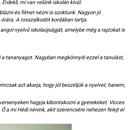
Érdekli, mi van velünk iskolán kívül.
lázni és filmet nézni is szoktunk. Nagyon jó
 órára. A rosszalkodót kordában tartja.
 angol nyelvű iskolaújságját, amelybe még a rajzokat is
ni a tananyagot. Nagyban megkönnyíti ezzel a tanulást,
nemcsak azt akarja, hogy jól beszéljük a nyelvet, hanem,
kversenyeken hagyja kibontakozni a gyerekeket. Vicces
 a mi Hédi nénink, akit szerencsére nehezen felejt el