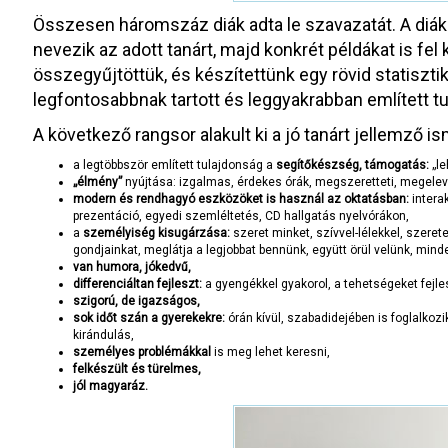
Összesen háromszáz diák adta le szavazatát. A diák
nevezik az adott tanárt, majd konkrét példákat is fel k
összegyűjtöttük, és készítettünk egy rövid statiszti
legfontosabbnak tartott és leggyakrabban említett 
A következő rangsor alakult ki a jó tanárt jellemző i
a legtöbbször említett tulajdonság a
segítőkészség, támogatás:
„le
„élmény”
nyújtása: izgalmas, érdekes órák, megszeretteti, megeleve
modern és rendhagyó eszközöket is használ az oktatásban:
interak
prezentáció, egyedi szemléltetés, CD hallgatás nyelvórákon,
a
személyiség kisugárzása:
szeret minket, szívvel-lélekkel, szeret
gondjainkat, meglátja a legjobbat bennünk, együtt örül velünk, minde
van humora, jókedvű,
differenciáltan fejleszt:
a gyengékkel gyakorol, a tehetségeket fejles
szigorú, de igazságos,
sok időt szán a gyerekekre:
órán kívül, szabadidejében is foglalko
kirándulás,
személyes problémákkal
is meg lehet keresni,
felkészült és türelmes,
jól magyaráz.