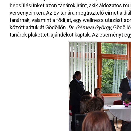
becsülésünket azon tanárok iránt, akik áldozatos mu
versenyeinken. Az Év tanára megtisztelő címet a diák
tanárnak, valamint a fődíjat, egy wellness utazást so
között adtuk át Gödöllőn.
Dr. Gémesi György
, Gödöll
tanárok plakettet, ajándékot kaptak. Az eseményt eg