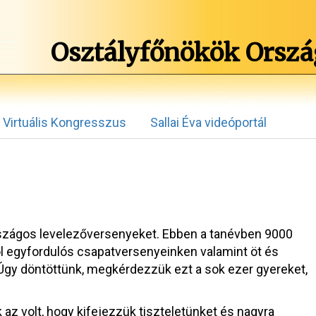
Osztályfőnökök Orszá
Virtuális Kongresszus
Sallai Éva videóportál
rszágos levelezőversenyeket. Ebben a tanévben 9000
l egyfordulós csapatversenyeinken valamint öt és
Úgy döntöttünk, megkérdezzük ezt a sok ezer gyereket,
 az volt, hogy kifejezzük tiszteletünket és nagyra