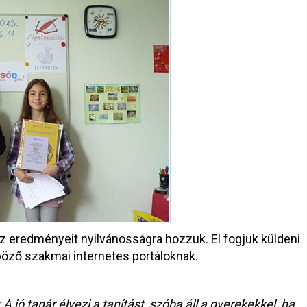
z eredményeit nyilvánosságra hozzuk. El fogjuk küldeni
öző szakmai internetes portáloknak.
 jó tanár élvezi a tanítást, szóba áll a gyerekekkel, ha