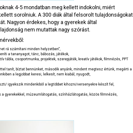
oknak 4-5 mondatban meg kellett indokolni, miért
ellett sorolniuk. A 300 diák által felsorolt tulajdonságokat
kát. Nagyon érdekes, hogy a gyerekek által
tulajdonság nem mutattak nagy szórást.
smérvekből:
het rá számítani minden helyzetben”,
níti a tananyagot, tánc, bábozás, játékok,
tív tábla, csoportmunka, projektek, szerepjáték, kreatív játékok, filmnézés, PPT
ettel tanít, bíztat bennünket, második anyánk, mindent megtesz értünk, megérti a
nkiben a legjobbat keresi, lelkesít, nem kiabál, nyugodt,
zti/ igyekszik mindenkiből a legtöbbet kihozni/versenyekre készít fel,
zik a gyerekekkel, múzeumlátogatás, színházlátogatás, közös filmnézés,