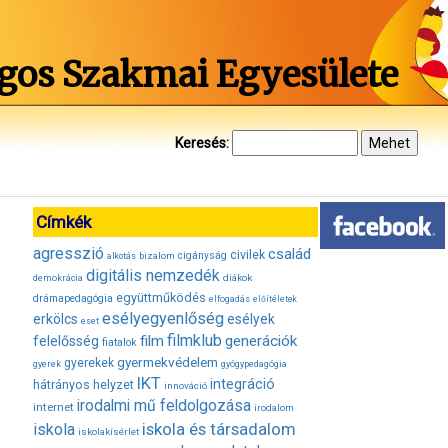
gos Szakmai Egyesülete
Keresés:
Címkék
agresszió
család
civilek
bizalom
cigányság
alkotás
digitális nemzedék
diákok
demokrácia
együttműködés
drámapedagógia
elfogadás
előítéletek
esélyegyenlőség
erkölcs
esélyek
eset
filmklub
film
generációk
felelősség
fiatalok
gyermekvédelem
gyerekek
gyerek
gyógypedagógia
IKT
integráció
hátrányos helyzet
innováció
irodalmi mű feldolgozása
internet
irodalom
iskola és társadalom
iskola
iskolakísérlet