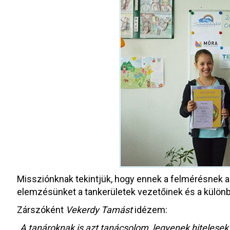
Missziónknak tekintjük, hogy ennek a felmérésnek a
elemzésünket a tankerületek vezetőinek és a különb
Zárszóként
Vekerdy Tamást
idézem:
„A tanároknak is azt tanácsolom, legyenek hitelesek: A