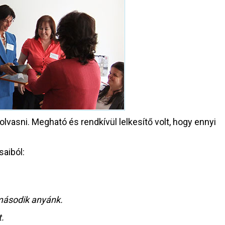
lvasni. Megható és rendkívül lelkesítő volt, hogy ennyi
aiból:
 második anyánk.
.