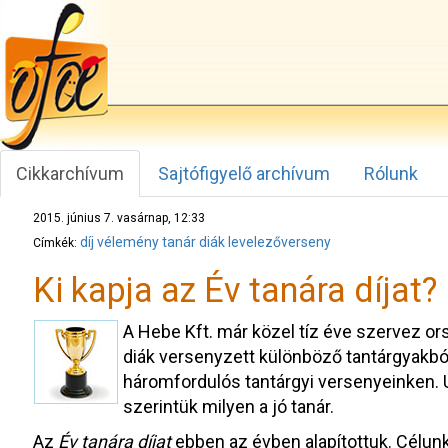
Cikkarchívum
Sajtófigyelő archívum
Rólunk
2015. június 7. vasárnap, 12:33
díj
vélemény
tanár
diák
levelezőverseny
Címkék:
Ki kapja az Év tanára díjat?
A Hebe Kft. már közel tíz éve szervez o
diák versenyzett különböző tantárgyakbó
háromfordulós tantárgyi versenyeinken. 
szerintük milyen a jó tanár.
Az
Év tanára díjat
ebben az évben alapítottuk. Célunk