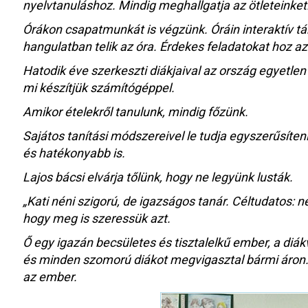
nyelvtanuláshoz. Mindig meghallgatja az ötleteinket. 
Órákon csapatmunkát is végzünk. Óráin interaktív táb
hangulatban telik az óra. Érdekes feladatokat hoz az
Hatodik éve szerkeszti diákjaival az ország egyetlen
mi készítjük számítógéppel.
Amikor ételekről tanulunk, mindig főzünk.
Sajátos tanítási módszereivel le tudja egyszerűsíte
és hatékonyabb is.
Lajos bácsi elvárja tőlünk, hogy ne legyünk lusták.
„Kati néni szigorú, de igazságos tanár. Céltudatos: 
hogy meg is szeressük azt.
Ő egy igazán becsületes és tisztalelkű ember, a diá
és minden szomorú diákot megvigasztal bármi áron. Ő
az ember.