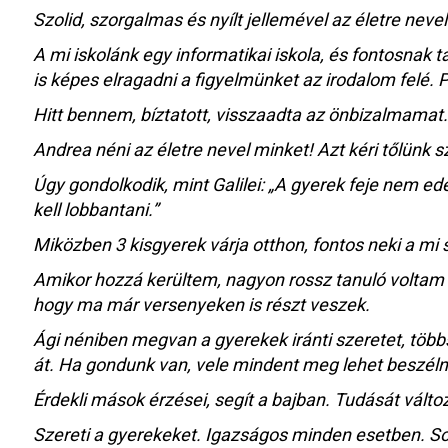
Szolid, szorgalmas és nyílt jellemével az életre neve
A mi iskolánk egy informatikai iskola, és fontosnak t
is képes elragadni a figyelmünket az irodalom felé.
Hitt bennem, bíztatott, visszaadta az önbizalmamat.
Andrea néni az életre nevel minket! Azt kéri tőlünk
Úgy gondolkodik, mint Galilei: „A gyerek feje nem edé
kell lobbantani.”
Miközben 3 kisgyerek várja otthon, fontos neki a mi so
Amikor hozzá kerültem, nagyon rossz tanuló voltam –
hogy ma már versenyeken is részt veszek.
Ági néniben megvan a gyerekek iránti szeretet, többsz
át. Ha gondunk van, vele mindent meg lehet beszéln
Érdekli mások érzései, segít a bajban. Tudását változ
Szereti a gyerekeket. Igazságos minden esetben. Sok