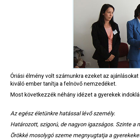
Óriási élmény volt számunkra ezeket az ajánlásokat o
kiváló ember tanítja a felnövő nemzedéket.
Most következzék néhány idézet a gyerekek indoklás
Az egész életünkre hatással lévő személy.
Határozott, szigorú, de nagyon igazságos. Szinte a
Örökké mosolygó szeme megnyugtatja a gyerekeket