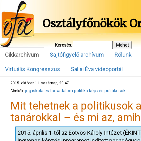
Osztályfőnökök O
Keresés:
Cikkarchívum
Sajtófigyelő archívum
Rólunk
Virtuális Kongresszus
Sallai Éva videóportál
2015. október 11. vasárnap, 20:47
jog
iskola és társadalom
politika
képzés
politikusok
Címkék:
Mit tehetnek a politikusok 
tanárokkal – és mi az, amih
2015. április 1-től az Eötvös Károly Intézet (ÉKI
ingyenes képzési programot indított pedagóguso