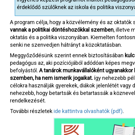
érdeklődő szülőknek az iskola és politika viszonyá
A program célja, hogy a közvélemény és az oktatók
vannak a politikai döntéshozókkal szemben
, illetve
oktatás és a politika viszonyában. Kiemelten fontosna
senki ne szenvedjen hátrányt a közoktatásban.
Meggyőződésünk szerint ennek biztosításában
kul
pedagógus az, aki pozíciójából adódóan képes megvéd
befolyástól.
A tanárok munkavállalóként ugyanakkor 
szemben, ha nem ismerik jogaikat.
így nehezebb péld
célokra használják gyerekek, diákok jelenlétét vagy 
nehezebb, hogy betartsák és betartassák a köznevelés
rendelkezését.
További részletek
ide kattintva olvashatók (pdf)
.