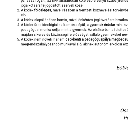
panasza rögzíti, az NPK általánosan kötelező érvényű szabályrendsz
jogalkotásra feljogosított szervek közé.
A kódex
fölösleges
, mivel részben a Nemzeti köznevelési törvényb
elő.
A kódex alapállásában
hamis
, mivel önkéntes jogkövetésre hivatko
A kódex üres ideológiai szólamokra épül,
a gyermek érdeke
mint sz
pedagógusi munka célja, mint a gyermek. Az elsősorban a felettesé
majdan sikeres és közösségi felelősséget vállaló gyermekeket neve
A kódex nem növeli, hanem
csökkenti a pedagóguspálya megbecsü
megrendszabályozandó munkavállaló, akinek autonóm erkölcsi érzék 
Eötv
Osz
P