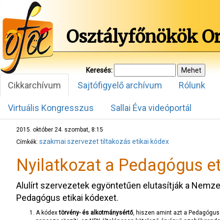
Osztályfőnökök O
Keresés:
Cikkarchívum
Sajtófigyelő archívum
Rólunk
Virtuális Kongresszus
Sallai Éva videóportál
2015. október 24. szombat, 8:15
szakmai szervezet
tiltakozás
etikai kódex
Címkék:
Nyilatkozat a Pedagógus et
Alulírt szervezetek egyöntetűen elutasítják a Nemzet
Pedagógus etikai kódexet.
A kódex
törvény- és alkotmánysértő
, hiszen amint azt a Pedagógu