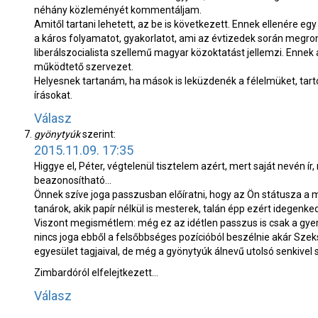
néhány közleményét kommentáljam.
Amitől tartani lehetett, az be is következett. Ennek ellenére egy
a káros folyamatot, gyakorlatot, ami az évtizedek során megr
liberálszocialista szellemű magyar közoktatást jellemzi. Ennek 
működtető szervezet.
Helyesnek tartanám, ha mások is leküzdenék a félelmüket, tar
írásokat.
Válasz
gyönytyúk
szerint:
2015.11.09. 17:35
Higgye el, Péter, végtelenül tisztelem azért, mert saját nevén í
beazonosítható…
Önnek szíve joga passzusban előíratni, hogy az Ön státusza a m
tanárok, akik papír nélkül is mesterek, talán épp ezért idegenke
Viszont megismétlem: még ez az idétlen passzus is csak a gy
nincs joga ebből a felsőbbséges pozícióból beszélnie akár Szeksz
egyesület tagjaival, de még a gyönytyúk álnevű utolsó senkivel
Zimbardóról elfelejtkezett…
Válasz