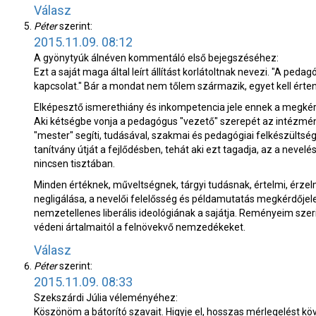
Válasz
Péter
szerint:
2015.11.09. 08:12
A gyönytyúk álnéven kommentáló első bejegszéséhez:
Ezt a saját maga által leírt állítást korlátoltnak nevezi. "A ped
kapcsolat." Bár a mondat nem tőlem származik, egyet kell érte
Elképesztő ismerethiány és inkompetencia jele ennek a megkér
Aki kétségbe vonja a pedagógus "vezető" szerepét az intézmé
"mester" segíti, tudásával, szakmai és pedagógiai felkészültségé
tanítvány útját a fejlődésben, tehát aki ezt tagadja, az a nevel
nincsen tisztában.
Minden értéknek, műveltségnek, tárgyi tudásnak, értelmi, érze
negligálása, a nevelői felelősség és példamutatás megkérdőjel
nemzetellenes liberális ideológiának a sajátja. Reményeim szer
védeni ártalmaitól a felnövekvő nemzedékeket.
Válasz
Péter
szerint:
2015.11.09. 08:33
Szekszárdi Júlia véleményéhez:
Köszönöm a bátorító szavait. Higyje el, hosszas mérlegelést