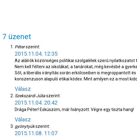
7 üzenet
Péter
szerint:
2015.11.04. 12:35
Az aláírók közönséges politikai szolgalélek szerű nyilatkozatot
Nem kell félteni az iskolákat, a tanárokat, még kevésbé a gyer
Sőt, a liberális irányítás során erkölcseiben is megroppantott és
konszenzuson alapuló etikai kódex. Mint amilyen ez a most kido
Válasz
Szekszárdi Júlia
szerint:
2015.11.04. 20:42
Drága Péter! Esküszöm, már hiányzott. Végre egy tiszta hang!
Válasz
gyönytyúk
szerint:
2015.11.08. 11:07