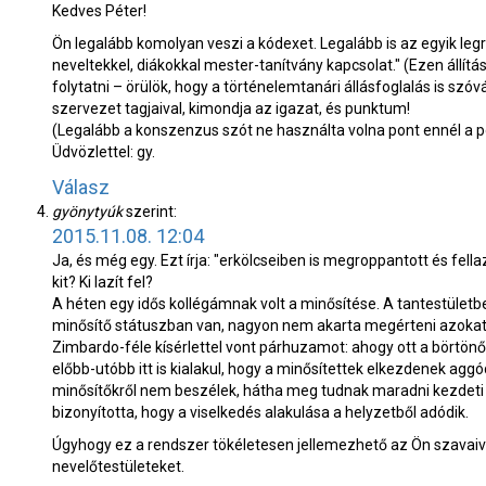
Kedves Péter!
Ön legalább komolyan veszi a kódexet. Legalább is az egyik le
neveltekkel, diákokkal mester-tanítvány kapcsolat." (Ezen állít
folytatni – örülök, hogy a történelemtanári állásfoglalás is szó
szervezet tagjaival, kimondja az igazat, és punktum!
(Legalább a konszenzus szót ne használta volna pont ennél a 
Üdvözlettel: gy.
Válasz
gyönytyúk
szerint:
2015.11.08. 12:04
Ja, és még egy. Ezt írja: "erkölcseiben is megroppantott és fella
kit? Ki lazít fel?
A héten egy idős kollégámnak volt a minősítése. A tantestületb
minősítő státuszban van, nagyon nem akarta megérteni azokat,
Zimbardo-féle kísérlettel vont párhuzamot: ahogy ott a börtönőr
előbb-utóbb itt is kialakul, hogy a minősítettek elkezdenek aggó
minősítőkről nem beszélek, hátha meg tudnak maradni kezdet
bizonyította, hogy a viselkedés alakulása a helyzetből adódik.
Úgyhogy ez a rendszer tökéletesen jellemezhető az Ön szavaival
nevelőtestületeket.