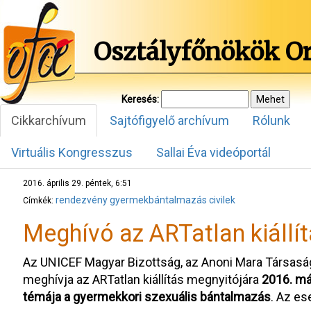
Osztályfőnökök O
Keresés:
Cikkarchívum
Sajtófigyelő archívum
Rólunk
Virtuális Kongresszus
Sallai Éva videóportál
2016. április 29. péntek, 6:51
rendezvény
gyermekbántalmazás
civilek
Címkék:
Meghívó az ARTatlan kiállí
Az UNICEF Magyar Bizottság, az Anoni Mara Társasá
meghívja az ARTatlan kiállítás megnyitójára
2016. má
témája a gyermekkori szexuális bántalmazás
. Az es