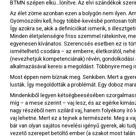
BTMN szépen elkü…lönítve. Az elvi szándékok szerin
Az élet zöme azonban ezen a bolygón nem ilyen. Amfot
Gyömöszölni kell, hogy többé-kevésbé pontosan tölt
Így azokra se, akik a definíciókat ismerik, s illesztg
Minden életjelenségre friss szemmel rátekintve, meg
egyenesen kívánatos. Szerencsés esetben ez is tör
ismételhető csodára – az emberre, életkorától, nehéz
(nevezhetjük kompetenciának) révén, gondolkodási al
alkalmazásával keresi a megoldást. Többnyire meg is
Most éppen nem bíznak meg. Senkiben. Mert a gyere
lusták. Így megoldották a problémát. Egy doboz marad
Mindenkiből legyen kétségbeesésében szorgalmassá 
míg – a mese szerint – vaj lesz, és az egérke kimászi
nagy részéből nem szilárd vaj, hanem folyékony író 
vaj lehetne. Mert ez a tejnek a természete. Meg a vaj
bár van olyan sajátos nevelési igényű gyerek, aki t
vezető szerepet betöltő ember (a szakot most talán