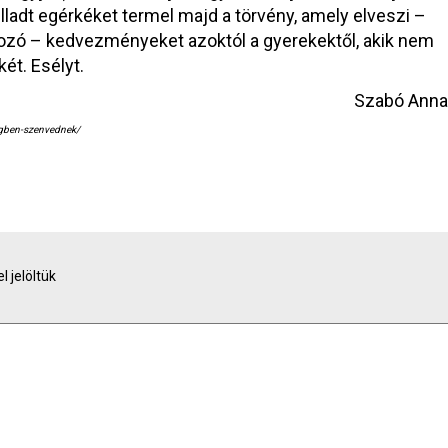
ladt egérkéket termel majd a törvény, amely elveszi –
kozó – kedvezményeket azoktól a gyerekektől, akik nem
ét. Esélyt.
Szabó Anna
segben-szenvednek/
l jelöltük