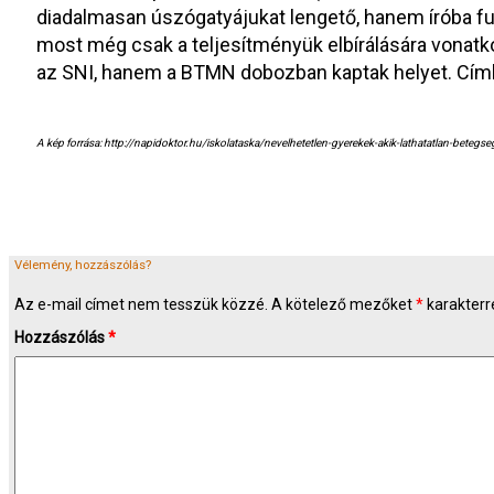
diadalmasan úszógatyájukat lengető, hanem íróba ful
most még csak a teljesítményük elbírálására vonat
az SNI, hanem a BTMN dobozban kaptak helyet. Címk
A kép forrása: http://napidoktor.hu/iskolataska/nevelhetetlen-gyerekek-akik-lathatatlan-beteg
Vélemény, hozzászólás?
Az e-mail címet nem tesszük közzé.
A kötelező mezőket
*
karakterre
Hozzászólás
*