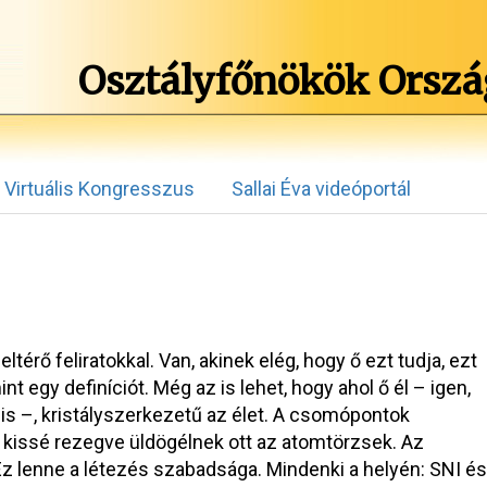
Osztályfőnökök Orszá
Virtuális Kongresszus
Sallai Éva videóportál
ltérő feliratokkal. Van, akinek elég, hogy ő ezt tudja, ezt
t egy definíciót. Még az is lehet, hogy ahol ő él – igen,
 is –, kristályszerkezetű az élet. A csomópontok
, kissé rezegve üldögélnek ott az atomtörzsek. Az
z lenne a létezés szabadsága. Mindenki a helyén: SNI és