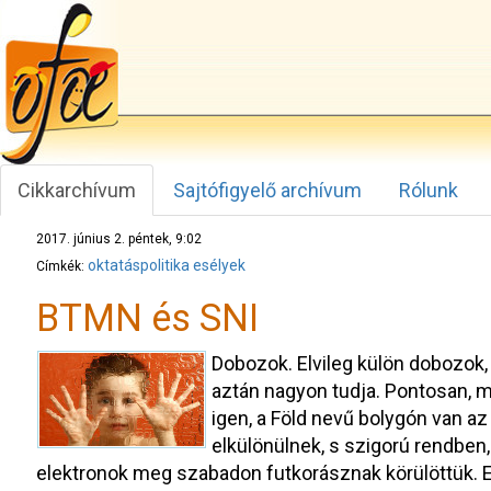
Cikkarchívum
Sajtófigyelő archívum
Rólunk
2017. június 2. péntek, 9:02
oktatáspolitika
esélyek
Címkék:
BTMN és SNI
Dobozok. Elvileg külön dobozok, e
aztán nagyon tudja. Pontosan, min
igen, a Föld nevű bolygón van az
elkülönülnek, s szigorú rendben
elektronok meg szabadon futkorásznak körülöttük. E