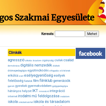
gos Szakmai Egyesülete
Keresés:
Címkék
agresszió
család
civilek
bizalom
cigányság
alkotás
digitális nemzedék
diákok
demokrácia
együttműködés
drámapedagógia
elfogadás
előítéletek
esélyegyenlőség
erkölcs
esélyek
eset
filmklub
film
generációk
felelősség
fiatalok
gyermekvédelem
gyerekek
gyerek
gyógypedagógia
IKT
integráció
hátrányos helyzet
innováció
irodalmi mű feldolgozása
internet
irodalom
iskola és társadalom
iskola
iskolakísérlet