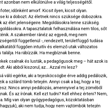
t azonban nem elkülönülve a világ teljességétől.
er, időnként amorf. Kicsit ilyen, kicsit olyan.
se ki a dobozt. Az életnek nincs szüksége dobozokra.
etik az élet jelenségeire. Megoldásokra lenne szükség.
oldásokra. A tapasztalatok felhasználása nem tilos, sőt
ténik. A szakember ránéz az egyedi, meg nem
ségeitől függetlenül -, rendezett, területfüggő tudása
katától függően intuitív és elemző utak változatos
 találja. Ha rábízzák. Ha megbíznak benne.
kek csalnak és lusták, a pedagógusok meg – hát azok is
t. Aki abból kiszorul, az… Azzal mi lesz?
váló egérke, aki a tejesköcsögbe érve addig pedálozik,
k a szilárd tömb tetején. Annyi csak a baj, hogy a tej
lesz. Nincs annyi pedálozás, amennyivel a tej zöméből
nak. És az írónak. Kell ezt tudni? Kell ehhez érteni? Nem,
udja. Míg van olyan gyógypedagógus, közoktatásban
 hagyjuk), aki nem tudja, hogy nem vajtömbök tetején