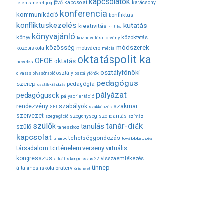
kapcsolatok
jövő
kapcsolat
karácsony
jelenismeret
jog
konferencia
kommunikáció
konfliktus
konfliktuskezelés
kutatás
kreativitás
kritika
könyvajánló
közoktatás
könyv
köznevelési törvény
módszerek
közösség
középiskola
motiváció
média
oktatáspolitika
OFOE
oktatás
nevelés
osztályfőnöki
osztály
olvasás
olvasónapló
osztályfőnök
pedagógus
szerep
pedagógia
osztálykirándulás
pályázat
pedagógusok
pályaorientáció
rendezvény
szabályok
szakmai
SNI
szakképzés
szervezet
szegénység
szolidaritás
szegregáció
színház
tanár-diák
szülők
tanulás
szülő
taneszköz
kapcsolat
tehetséggondozás
továbbképzés
tanárok
társadalom
történelem
verseny
virtuális
kongresszus
visszaemlékezés
virtuális kongresszus 22
ünnep
óraterv
általános iskola
önismeret