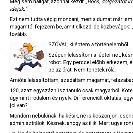
Meg sem hallgat, azonnal kezdi:
„Bocs, dolgozatot ír
idejük.”
Ezt nem tudta végig mondani, mert a dumát már ism
magamtól fejezem be, amit elkezd, de közbevágok: 
tovább.
SZÓVAL, kiléptem a történelemből.
Szépen lelassítom a lépteimet, késn
robot. Egy perccel előbb érkezem,
be az órát. Nem tehetek róla.
Amióta lelassítottam, szedáltam magamat, felszaba
120, azaz egyszázhúsz tanuló csak magyarból. Kötelez
úgymint irodalom és nyelv. Differenciált oktatás, e
jól van?
Mondom nebulónak: ha késik, ne is köszönjön, csendb
adminisztrálok. Késnek, ahogy az illik. Mert ugye roh