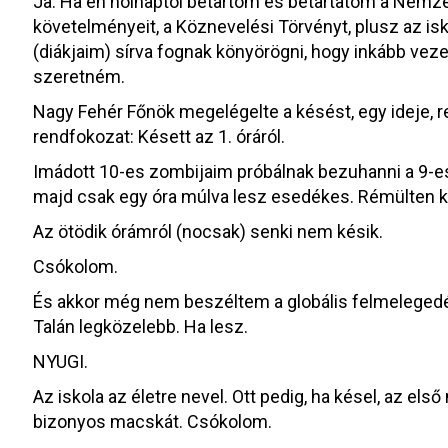
Ja. Ha én holnaptól betartom és betartatom a Nemze
követelményeit, a Köznevelési Törvényt, plusz az is
(diákjaim) sírva fognak könyörögni, hogy inkább vez
szeretném.
Nagy Fehér Főnök megelégelte a késést, egy ideje, re
rendfokozat: Késett az 1. óráról.
Imádott 10-es zombijaim próbálnak bezuhanni a 9-
majd csak egy óra múlva lesz esedékes. Rémülten ke
Az ötödik órámról (nocsak) senki nem késik.
Csókolom.
És akkor még nem beszéltem a globális felmelegedésr
Talán legközelebb. Ha lesz.
NYUGI.
Az iskola az életre nevel. Ott pedig, ha késel, az els
bizonyos macskát. Csókolom.