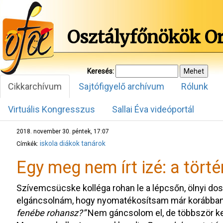
Osztályfőnökök O
Keresés:
Cikkarchívum
Sajtófigyelő archívum
Rólunk
Virtuális Kongresszus
Sallai Éva videóportál
2018. november 30. péntek, 17:07
iskola
diákok
tanárok
Címkék:
Egy meg nem írt izé: a tört
Szívemcsücske kolléga rohan le a lépcsőn, ölnyi d
elgáncsolnám, hogy nyomatékosítsam már korábban
fenébe rohansz?”
Nem gáncsolom el, de többször kel