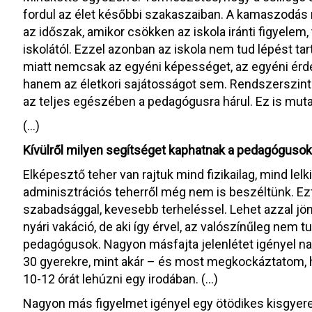
fordul az élet későbbi szakaszaiban. A kamaszodás 
az időszak, amikor csökken az iskola iránti figyelem
iskolától. Ezzel azonban az iskola nem tud lépést ta
miatt nemcsak az egyéni képességet, az egyéni érd
hanem az életkori sajátosságot sem. Rendszerszint
az teljes egészében a pedagógusra hárul. Ez is muta
(…)
Kívülről milyen segítséget kaphatnak a pedagóguso
Elképesztő teher van rajtuk mind fizikailag, mind lel
adminisztrációs teherről még nem is beszéltünk. Ezt
szabadsággal, kevesebb terheléssel. Lehet azzal jön
nyári vakáció, de aki így érvel, az valószínűleg nem
pedagógusok. Nagyon másfajta jelenlétet igényel nap
30 gyerekre, mint akár – és most megkockáztatom, h
10-12 órát lehúzni egy irodában. (…)
Nagyon más figyelmet igényel egy ötödikes kisgyer