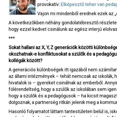
provokatív:
Elképesztő teher van peda
Vajon mi mindenből erednek ezek az „
A következőkben néhány gondolatébresztő részletet
hogy ezzel kedvet csinálunk az egész interjú elolva
***
Sokat hallani az X, Y, Z generációk közötti különbsé
okozhatnak-e konfliktusokat a szülők és a pedagógus
kollégák között?
A generációs különbségek itt igazából nem számítan
az állami intézmények – tehát nemcsak az iskolák,
hivatalok is – gyereket csinálnak az emberből. Anny
fölérendeltség, hogy a szülők az iskolában sem ige
hogy a szülők és a pedagógusok – ha kicsit magasz
dolgoznak, a partnerség ritkán jelenik meg a kommu
Hasonló folyamatot láttam tantestületen belül is, isk