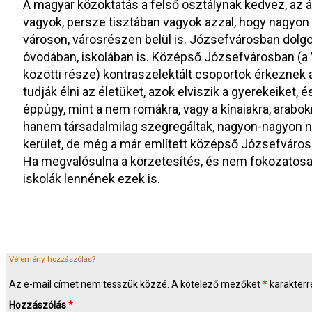
A magyar közoktatás a felső osztálynak kedvez, az át
vagyok, persze tisztában vagyok azzal, hogy nagyo
városon, városrészen belül is. Józsefvárosban dolgo
óvodában, iskolában is. Középső Józsefvárosban (a VI
közötti része) kontraszelektált csoportok érkeznek 
tudják élni az életüket, azok elviszik a gyerekeiket,
éppúgy, mint a nem romákra, vagy a kínaiakra, arabokr
hanem társadalmilag szegregáltak, nagyon-nagyon ne
kerület, de még a már említett középső Józsefváros
Ha megvalósulna a körzetesítés, és nem fokozatosa
iskolák lennének ezek is.
Vélemény, hozzászólás?
Az e-mail címet nem tesszük közzé.
A kötelező mezőket
*
karakterre
Hozzászólás
*