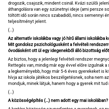
drogozik, csajozik, mindent csinál. Kvázi szülői jelenlét
áthangolásra van egy szünetnyi ideje (ami persze so
töltött idő során nincs szabadidő, nincs semennyi é
teljesítményt jelent.
(…)
Az alternatív iskolákba vagy jó hírű állami iskolákba k
Mit gondolsz pszichológusként a felvételi rendszer
óvodásként ott ül egy idegenekből álló bizottság elő
Az biztos, hogy a jelenlegi felvételi rendszer megny
Rettegés van, mindig már egy évvel előre izgulnak a
a legkeményebb, hogy már 5-6 éves gyerekeket is ki
hívja az iskola játékos beszélgetésnek, soha nem az
mondjuk, minek látjuk, hanem hogy a gyerek mit tud r
(…)
A közösségépítés (…) nem adott egy mai iskolában?
A kortárs közösség szuperfontos a gyereknek, ez ny