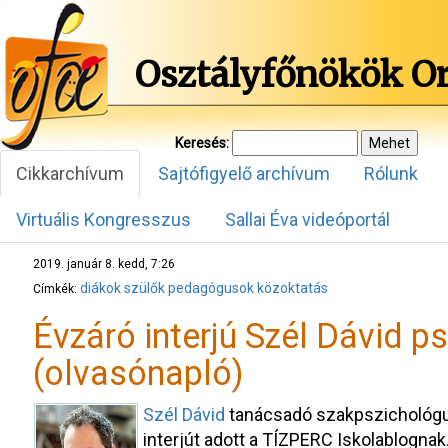
Osztályfőnökök O
Keresés:
Cikkarchívum
Sajtófigyelő archívum
Rólunk
Virtuális Kongresszus
Sallai Éva videóportál
2019. január 8. kedd, 7:26
diákok
szülők
pedagógusok
közoktatás
Címkék:
Évzáró interjú Szél Dávid p
(olvasónapló)
Szél Dávid
tanácsadó szakpszichológus
interjút adott a TÍZPERC Iskolablogn