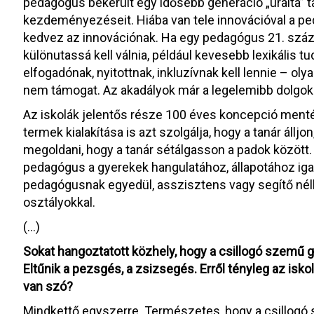
pedagógus bekerült egy idősebb generáció „uralta” ta
kezdeményezéseit. Hiába van tele innovációval a 
kedvez az innovációnak. Ha egy pedagógus 21. század
különutassá kell válnia, például kevesebb lexikális 
elfogadónak, nyitottnak, inkluzívnak kell lennie – ol
nem támogat. Az akadályok már a legelemibb dolgo
Az iskolák jelentős része 100 éves koncepció mentén
termek kialakítása is azt szolgálja, hogy a tanár álljo
megoldani, hogy a tanár sétálgasson a padok között.
pedagógus a gyerekek hangulatához, állapotához igaz
pedagógusnak egyedül, asszisztens vagy segítő nélk
osztályokkal.
(…)
Sokat hangoztatott közhely, hogy a csillogó szemű gy
Eltűnik a pezsgés, a zsizsegés. Erről tényleg az iskol
van szó?
Mindkettő egyszerre. Természetes, hogy a csillogó