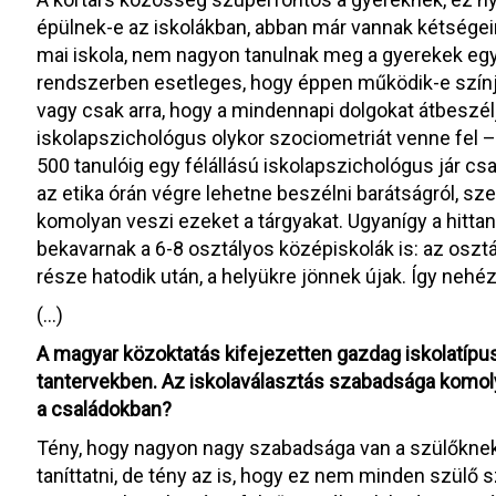
épülnek-e az iskolákban, abban már vannak kétsége
mai iskola, nem nagyon tanulnak meg a gyerekek egy
rendszerben esetleges, hogy éppen működik-e színját
vagy csak arra, hogy a mindennapi dolgokat átbeszél
iskolapszichológus olykor szociometriát venne fel – 
500 tanulóig egy félállású iskolapszichológus jár c
az etika órán végre lehetne beszélni barátságról, szer
komolyan veszi ezeket a tárgyakat. Ugyanígy a hitta
bekavarnak a 6-8 osztályos középiskolák is: az oszt
része hatodik után, a helyükre jönnek újak. Így nehé
(…)
A magyar közoktatás kifejezetten gazdag iskolatípus
tantervekben. Az iskolaválasztás szabadsága komoly
a családokban?
Tény, hogy nagyon nagy szabadsága van a szülőknek
taníttatni, de tény az is, hogy ez nem minden szülő s