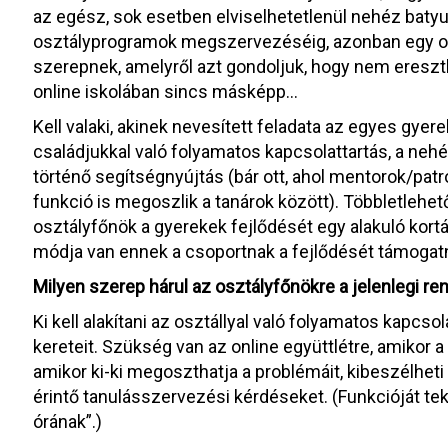
az egész, sok esetben elviselhetetlenül nehéz batyu
osztályprogramok megszervezéséig, azonban egy o
szerepnek, amelyről azt gondoljuk, hogy nem ereszt
online iskolában sincs másképp…
Kell valaki, akinek nevesített feladata az egyes gy
családjukkal való folyamatos kapcsolattartás, a ne
történő segítségnyújtás (bár ott, ahol mentorok/patr
funkció is megoszlik a tanárok között). Többletlehet
osztályfőnök a gyerekek fejlődését egy alakuló kortá
módja van ennek a csoportnak a fejlődését támogatn
Milyen szerep hárul az osztályfőnökre a jelenlegi re
Ki kell alakítani az osztállyal való folyamatos kapc
kereteit. Szükség van az online együttlétre, amikor 
amikor ki-ki megoszthatja a problémáit, kibeszélhet
érintő tanulásszervezési kérdéseket. (Funkcióját te
órának”.)