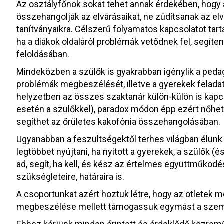
Az osztályfőnök sokat tehet annak érdekében, hogy
összehangolják az elvárásaikat, ne zúdítsanak az el
tanítványaikra. Célszerű folyamatos kapcsolatot tartan
ha a diákok oldaláról problémák vetődnek fel, segít
feloldásában.
Mindeközben a szülők is gyakrabban igénylik a ped
problémák megbeszélését, illetve a gyerekek feladat
helyzetben az összes szaktanár külön-külön is kapcs
esetén a szülőkkel), paradox módon épp ezért nőhet
segíthet az őrületes kakofónia összehangolásában.
Ugyanabban a feszültségektől terhes világban élünk
legtöbbet nyújtani, ha nyitott a gyerekek, a szülők (és
ad, segít, ha kell, és kész az értelmes együttműködés
szükségleteire, határaira is.
A csoportunkat azért hoztuk létre, hogy az ötletek 
megbeszélése mellett támogassuk egymást a szem