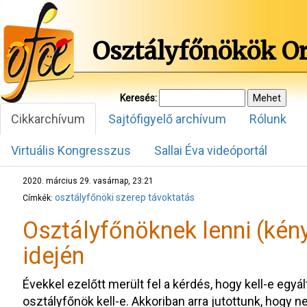
Osztályfőnökök O
Keresés:
Cikkarchívum
Sajtófigyelő archívum
Rólunk
Virtuális Kongresszus
Sallai Éva videóportál
2020. március 29. vasárnap, 23:21
osztályfőnöki szerep
távoktatás
Címkék:
Osztályfőnöknek lenni (kén
idején
Évekkel ezelőtt merült fel a kérdés, hogy kell-e egyál
osztályfőnök kell-e. Akkoriban arra jutottunk, hogy 