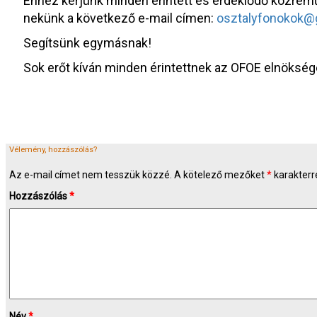
Ehhez kérjünk minden érintett és érdeklődő közremű
nekünk a következő e-mail címen:
osztalyfonokok@
Segítsünk egymásnak!
Sok erőt kíván minden érintettnek az OFOE elnökség
Vélemény, hozzászólás?
Az e-mail címet nem tesszük közzé.
A kötelező mezőket
*
karakterre
Hozzászólás
*
Név
*