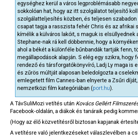
egységhez kerül a város legproblémásabb negyedé
sokkolóan hat, hogy az itt szolgálatot teljesítő k
szolgálatteljesítés közben, és teljesen szabadon
csapat tagja a rasszista fehér Chris és az afrik
kímélik a külváros lakóit, s maguk is elsüllyedne
Stephane-nak rá kell döbbennie, hogy a környéke
ahol a békét a különféle bűnbandák tartják fenn, t
megállapodások alapján. S elég egy szikra, hogy fe
rendező és társforgatókönyvíró, Ladj Ly maga is ez
és zűrös múltját alaposan beledolgozta a csele
emlegetett film Cannes-ban elnyerte a Zsűri díját,
nemzetközi film kategóriában (
port.hu
).
A TávSuliMozi vetítés után
Kovács Gellért Filmszeré
Facebook-oldalán, a diákok és tanáraik pedig komme
(Hogy az élő közvetítésről biztosan kapjanak értesíté
A vetítésre való jelentkezéseket válaszlevélben a cs