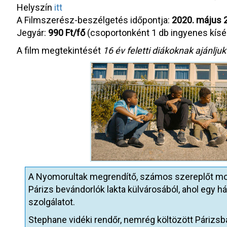
Helyszín
itt
A Filmszerész-beszélgetés időpontja:
2020. május 2
Jegyár:
990 Ft/fő
(csoportonként 1 db ingyenes kísér
A film megtekintését
16 év feletti diákoknak ajánljuk
A Nyomorultak megrendítő, számos szereplőt moz
Párizs bevándorlók lakta külvárosából, ahol egy h
szolgálatot.
Stephane vidéki rendőr, nemrég költözött Párizsb