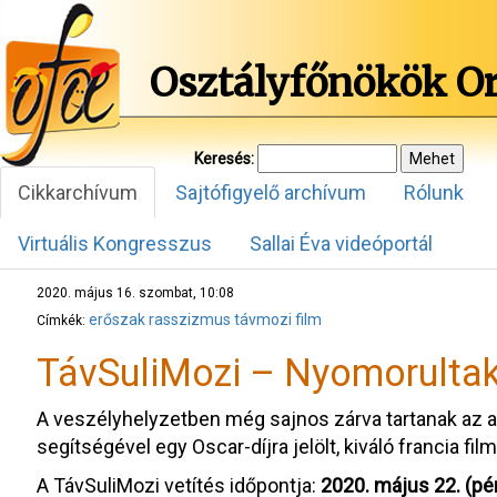
Osztályfőnökök O
Keresés:
Cikkarchívum
Sajtófigyelő archívum
Rólunk
Virtuális Kongresszus
Sallai Éva videóportál
2020. május 16. szombat, 10:08
erőszak
rasszizmus
távmozi
film
Címkék:
TávSuliMozi – Nyomorulta
A veszélyhelyzetben még sajnos zárva tartanak az a
segítségével egy Oscar-díjra jelölt, kiváló francia f
A TávSuliMozi vetítés időpontja:
2020. május 22. (pé