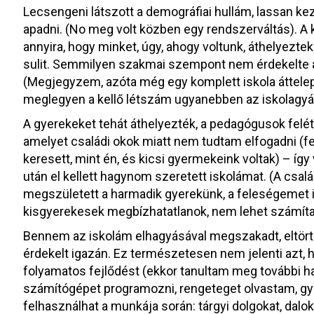
Lecsengeni látszott a demográfiai hullám, lassan ke
apadni. (No meg volt közben egy rendszerváltás). A k
annyira, hogy minket, úgy, ahogy voltunk, áthelyezt
sulit. Semmilyen szakmai szempont nem érdekelte 
(Megjegyzem, azóta még egy komplett iskola áttele
meglegyen a kellő létszám ugyanebben az iskolagyá
A gyerekeket tehát áthelyezték, a pedagógusok felét 
amelyet családi okok miatt nem tudtam elfogadni (
keresett, mint én, és kicsi gyermekeink voltak) – íg
után el kellett hagynom szeretett iskolámat. (A csalá
megszületett a harmadik gyerekünk, a feleségemet is
kisgyerekesek megbízhatatlanok, nem lehet számítan
Bennem az iskolám elhagyásával megszakadt, eltört 
érdekelt igazán. Ez természetesen nem jelenti azt,
folyamatos fejlődést (ekkor tanultam meg további 
számítógépet programozni, rengeteget olvastam, g
felhasználhat a munkája során: tárgyi dolgokat, dalok