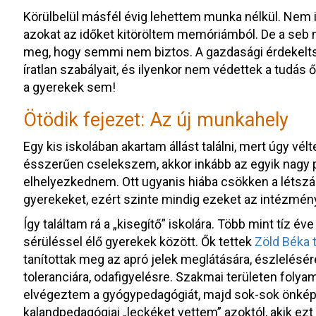
Körülbelül másfél évig lehettem munka nélkül. Nem 
azokat az időket kitöröltem memóriámból. De a seb 
meg, hogy semmi nem biztos. A gazdasági érdekeltsé
íratlan szabályait, és ilyenkor nem védettek a tudás
a gyerekek sem!
Ötödik fejezet: Az új munkahely
Egy kis iskolában akartam állást találni, mert úgy vé
ésszerűen cselekszem, akkor inkább az egyik nagy p
elhelyezkednem. Ott ugyanis hiába csökken a létszá
gyerekeket, ezért szinte mindig ezeket az intézménye
Így találtam rá a „kisegítő” iskolára. Több mint tíz é
sérüléssel élő gyerekek között. Ők tettek
Zöld Béka t
tanítottak meg az apró jelek meglátására, észlelés
toleranciára, odafigyelésre. Szakmai területen folya
elvégeztem a gyógypedagógiát, majd sok-sok önkép
kalandpedagógiai „leckéket vettem” azoktól, akik ez