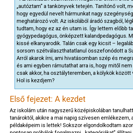
„autóztam” a tankönyvek tetején. Tanítónő volt, m
hogy egyedül nevelt hármunkat nagy szegénysé
meghatározó volt. Az iskolából áradó szagból, lég
tudtam, hogy ez az én utam is. Így lettem előbb t
gyógypedagógus, önképzett kalandpedagógus. Mos
kissé elkanyarodik. Talán csak egy kicsit – lega
sorsom szétválaszthatatlanul összefonódott a Sul
Arról akarok írni, ami hivatásomban szép és megra
és ami egyben rámutathat arra is, hogy mitől ne
csak akkor, ha osztályteremben, a kölykök között
Hol is kezdjem?
Első fejezet: A kezdet
Az iskolám után nagyszerű középiskolában tanulhat
tanároktól, akikre a mai napig szívesen emlékezem,
példaképeim is lettek! Sokszor elgondolkodtam azon,
pontosan próbálok fogalmazni, „kategóriákat” állítani,