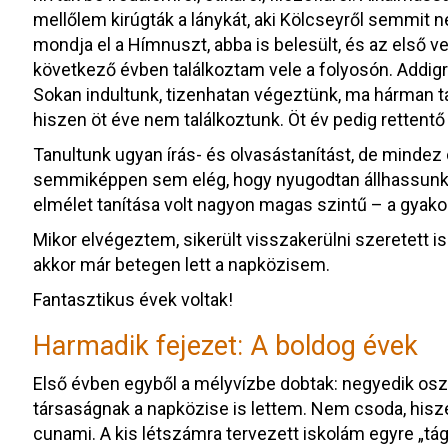
mellőlem kirúgták a lánykát, aki Kölcseyről semmit n
mondja el a Hímnuszt, abba is belesült, és az első v
következő évben találkoztam vele a folyosón. Addigra
Sokan indultunk, tizenhatan végeztünk, ma hárman taní
hiszen öt éve nem találkoztunk. Öt év pedig rettent
Tanultunk ugyan írás- és olvasástanítást, de mindez
semmiképpen sem elég, hogy nyugodtan állhassunk k
elmélet tanítása volt nagyon magas szintű – a gyakor
Mikor elvégeztem, sikerült visszakerülni szeretett i
akkor már betegen lett a napközisem.
Fantasztikus évek voltak!
Harmadik fejezet: A boldog évek
Első évben egyből a mélyvízbe dobtak: negyedik osz
társaságnak a napközise is lettem. Nem csoda, hisz
cunami. A kis létszámra tervezett iskolám egyre „tágu