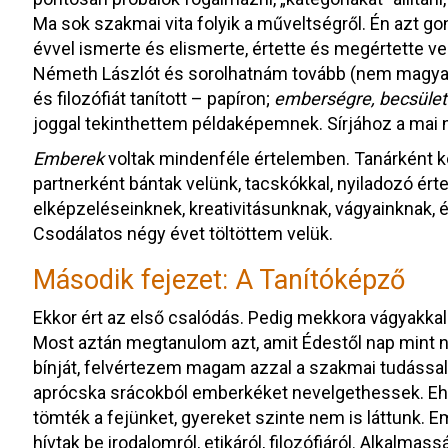
Ma sok szakmai vita folyik a műveltségről. Én azt g
évvel ismerte és elismerte, értette és megértette vel
Németh Lászlót és sorolhatnám tovább (nem magyar
és filozófiát tanított – papíron;
emberségre, becsületr
joggal tekinthettem példaképemnek. Sírjához a mai n
Emberek
voltak mindenféle értelemben. Tanárként 
partnerként bántak velünk, tacskókkal, nyiladozó ért
elképzeléseinknek, kreativitásunknak, vágyainknak,
Csodálatos négy évet töltöttem velük.
Második fejezet: A Tanítóképző
Ekkor ért az első csalódás. Pedig mekkora vágyakkal
Most aztán megtanulom azt, amit Édestől nap mint 
bínját, felvértezem magam azzal a szakmai tudással
aprócska srácokból emberkéket nevelgethessek. Ehel
tömték a fejünket, gyereket szinte nem is láttunk. 
hívtak be irodalomról, etikáról, filozófiáról. Alkalma