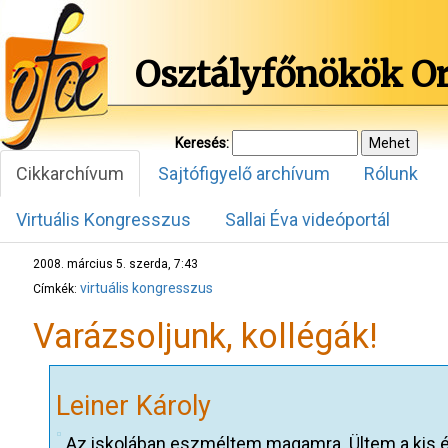
Osztályfőnökök O
Keresés:
Cikkarchívum
Sajtófigyelő archívum
Rólunk
Virtuális Kongresszus
Sallai Éva videóportál
2008. március 5. szerda, 7:43
virtuális kongresszus
Címkék:
Varázsoljunk, kollégák!
Leiner Károly
Az iskolában eszméltem magamra. Ültem a kis éte