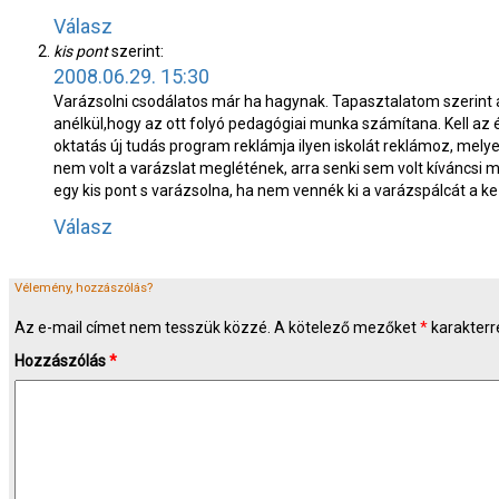
Válasz
kis pont
szerint:
2008.06.29. 15:30
Varázsolni csodálatos már ha hagynak. Tapasztalatom szerint a 
anélkül,hogy az ott folyó pedagógiai munka számítana. Kell az é
oktatás új tudás program reklámja ilyen iskolát reklámoz, mely
nem volt a varázslat meglétének, arra senki sem volt kíváncsi
egy kis pont s varázsolna, ha nem vennék ki a varázspálcát a ke
Válasz
Vélemény, hozzászólás?
Az e-mail címet nem tesszük közzé.
A kötelező mezőket
*
karakterre
Hozzászólás
*