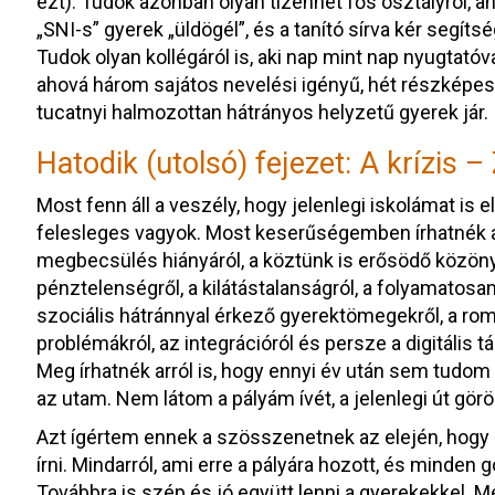
ezt). Tudok azonban olyan tizenhét fős osztályról, 
„SNI-s” gyerek „üldögél”, és a tanító sírva kér segíts
Tudok olyan kollégáról is, aki nap mint nap nyugtató
ahová három sajátos nevelési igényű, hét részképess
tucatnyi halmozottan hátrányos helyzetű gyerek jár.
Hatodik (utolsó) fejezet: A krízis –
Most fenn áll a veszély, hogy jelenlegi iskolámat is e
felesleges vagyok. Most keserűségemben írhatnék a
megbecsülés hiányáról, a köztünk is erősödő közönyrő
pénztelenségről, a kilátástalanságról, a folyamatos
szociális hátránnyal érkező gyerektömegekről, a ro
problémákról, az integrációról és persze a digitális t
Meg írhatnék arról is, hogy ennyi év után sem tudo
az utam. Nem látom a pályám ívét, a jelenlegi út gö
Azt ígértem ennek a szösszenetnek az elején, hogy
írni. Mindarról, ami erre a pályára hozott, és minden g
Továbbra is szép és jó együtt lenni a gyerekekkel. 