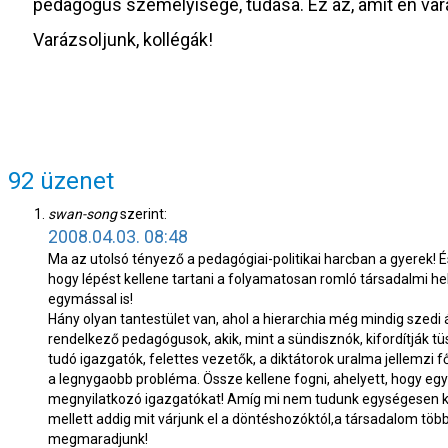
pedagógus személyisége, tudása. Ez az, amit én va
Varázsoljunk, kollégák!
92 üzenet
swan-song
szerint:
2008.04.03. 08:48
Ma az utolsó tényező a pedagógiai-politikai harcban a gyerek! 
hogy lépést kellene tartani a folyamatosan romló társadalmi he
egymással is!
Hány olyan tantestület van, ahol a hierarchia még mindig szedi
rendelkező pedagógusok, akik, mint a sündisznók, kifordítják t
tudó igazgatók, felettes vezetők, a diktátorok uralma jellemzi 
a legnygaobb probléma. Össze kellene fogni, ahelyett, hogy eg
megnyilatkozó igazgatókat! Amíg mi nem tudunk egységesen kiá
mellett addig mit várjunk el a döntéshozóktól,a társadalom több
megmaradjunk!