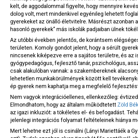
kelt, de aggodalommal figyelte, hogy mennyire kevés
dolog volt, mert mindenkivel egyénileg lehetett foglal
gyerekeket az önálló életvitelre. Másrészt azonban a
hasonló gyerekek” más iskolák padjaiban ülnek tökél
Az utóbbi években jelentős, de korántsem elégsége
területen. Komoly gondot jelent, hogy a sérült gyerek
nincsenek kiképezve erre a sajátos területre, és az
gyógypedagógus, fejlesztő tanár, pszichológus, ass
csak alakulóban vannak: a szakembereknek alacsony
lehetetlen munkakörülmények között kell tevékenyke
ép gyerek nem kaphatja meg a megfelelő fejlesztést
Nem vagyok integrációellenes, ellenkezőleg: évtized
Elmondhatom, hogy az általam működtetett
Zöld Bék
az igazi inkluziót: a tökéletes el- és befogadást. Te
jelenlegi integrációs folyamat feltételeinek hiánya m
Mert lehetne ezt jól is csinálni (Lányi Mariettáék a