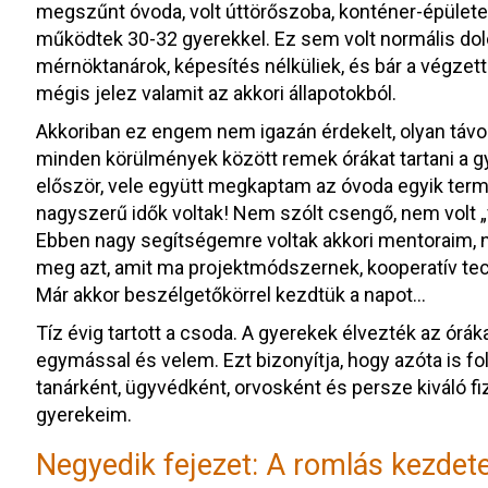
megszűnt óvoda, volt úttörőszoba, konténer-épületek
működtek 30-32 gyerekkel. Ez sem volt normális dolog
mérnöktanárok, képesítés nélküliek, és bár a végze
mégis jelez valamit az akkori állapotokból.
Akkoriban ez engem nem igazán érdekelt, olyan távol 
minden körülmények között remek órákat tartani a g
először, vele együtt megkaptam az óvoda egyik termé
nagyszerű idők voltak! Nem szólt csengő, nem volt „f
Ebben nagy segítségemre voltak akkori mentoraim, n
meg azt, amit ma projektmódszernek, kooperatív te
Már akkor beszélgetőkörrel kezdtük a napot…
Tíz évig tartott a csoda. A gyerekek élvezték az órákat
egymással és velem. Ezt bizonyítja, hogy azóta is 
tanárként, ügyvédként, orvosként és persze kiváló f
gyerekeim.
Negyedik fejezet: A romlás kezdet