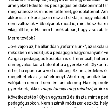
amelyeket Édestől és pedagógus példaképeimtől tan
meghatározzák minden tettemet, gondolatomat. Ame
akkor is, amikor a józan ész azt diktálja, hogy inkább
nem változtak – ők olyanok most is, mint húsz-harmin
világ állt fejre. Ha nem hinnék abban, hogy visszabill
Merre tovább?
Jó-e vajon az, ha állandóan „reformálunk”, az iskola 
miközben elveszítjük a pedagógia hagyományait? Felté
Az igazi pedagógus korábban is differenciált, háttérbe
önmegvalósításra bátorította a gyerekeket. Olykor f
ért el, ha éppen arra volt szükség. Színes, érdekes ór
megélhették az „aha”-élményt. Ahol megtanultak t
valójában semmit sem én tanítok meg. Ha elég motivá
gyereknek, akkor
maga tanulja meg mindazt
, amire
Következtetés? Olyan egyszerű és tiszta, mint a peda
pedagógusokon. Nem számít módszer, eszköz, hely,