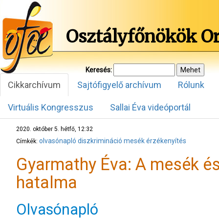
Osztályfőnökök O
Keresés:
Cikkarchívum
Sajtófigyelő archívum
Rólunk
Virtuális Kongresszus
Sallai Éva videóportál
2020. október 5. hétfő, 12:32
olvasónapló
diszkrimináció
mesék
érzékenyítés
Címkék:
Gyarmathy Éva: A mesék és
hatalma
Olvasónapló