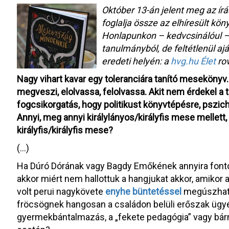
Október 13-án jelent meg az ír
foglalja össze az elhíresült k
Honlapunkon – kedvcsinálóul – 
tanulmányból, de feltétlenül ajá
eredeti helyén: a
hvg.hu Élet
ro
Nagy vihart kavar egy toleranciára tanító mesekönyv.
megveszi, elolvassa, felolvassa. Akit nem érdekel a
fogcsikorgatás, hogy politikust könyvtépésre, pszi
Annyi, meg annyi királylányos/királyfis mese mellett
királyfis/királyfis mese?
(…)
Ha Dúró Dórának vagy Bagdy Emőkének annyira fonto
akkor miért nem hallottuk a hangjukat akkor, amikor 
volt perui nagykövete
enyhe büntetéssel
megúszhatt
fröcsögnek hangosan a családon belüli erőszak ügy
gyermekbántalmazás, a „fekete pedagógia” vagy bárm