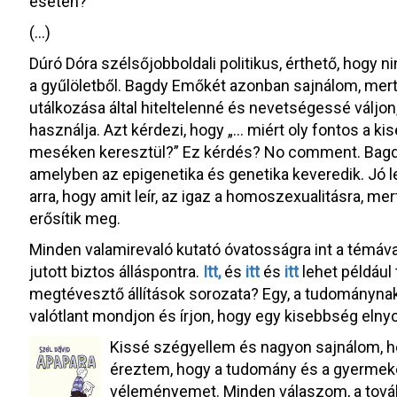
esetén?
(…)
Dúró Dóra szélsőjobboldali politikus, érthető, hogy n
a gyűlöletből. Bagdy Emőkét azonban sajnálom, mer
utálkozása által hiteltelenné és nevetségessé váljo
használja. Azt kérdezi, hogy „… miért oly fontos a k
meséken keresztül?” Ez kérdés? No comment. Bagd
amelyben az epigenetika és genetika keveredik. Jó le
arra, hogy amit leír, az igaz a homoszexualitásra, 
erősítik meg.
Minden valamirevaló kutató óvatosságra int a témá
jutott biztos álláspontra.
Itt,
és
itt
és
itt
lehet például 
megtévesztő állítások sorozata? Egy, a tudománynak 
valótlant mondjon és írjon, hogy egy kisebbség eln
Kissé szégyellem és nagyon sajnálom, ho
éreztem, hogy a tudomány és a gyermek
véleményemet. Minden válaszom, a tovább