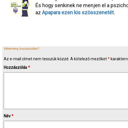
És hogy senkinek ne menjen el a pszicho
az
Apapara ezen kis szösszenetét
.
Vélemény, hozzászólás?
Az e-mail címet nem tesszük közzé.
A kötelező mezőket
*
karakterre
Hozzászólás
*
Név
*