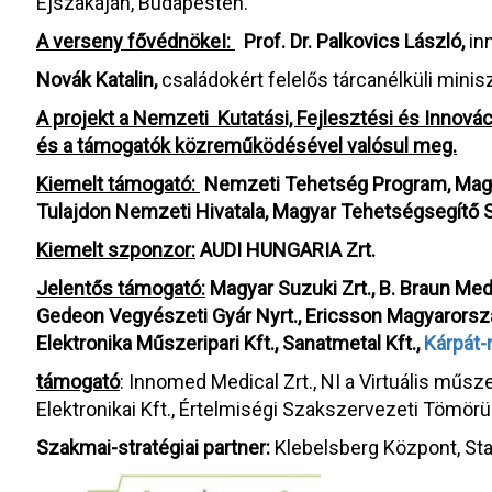
Éjszakáján, Budapesten.
A verseny fővédnökeI:
Prof. Dr. Palkovics László,
inn
Novák Katalin,
családokért felelős tárcanélküli minis
A projekt a Nemzeti Kutatási, Fejlesztési és Innovác
és a támogatók közreműködésével valósul meg.
Kiemelt támogató:
Nemzeti Tehetség Program, Mag
Tulajdon Nemzeti Hivatala, Magyar Tehetségsegítő
Kiemelt szponzor:
AUDI HUNGARIA Zrt.
Jelentős támogató:
Magyar Suzuki Zrt.,
B. Braun Medi
Gedeon Vegyészeti Gyár Nyrt., Ericsson Magyarország
Elektronika Műszeripari Kft., Sanatmetal Kft.,
Kárpát-
támogató
: Innomed Medical Zrt., NI a Virtuális műs
Elektronikai Kft., Értelmiségi Szakszervezeti Tömörü
Szakmai-stratégiai partner:
Klebelsberg Központ, S