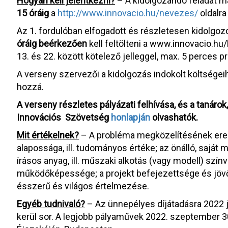
Hogyan kell jelentkezni?
– A kidolgozandó feladat ma
15 óráig
a
http://www.innovacio.hu/nevezes/
oldalra 
Az 1. fordulóban elfogadott és részletesen kidolgozo
óráig beérkezően
kell feltölteni a www.innovacio.hu/
13. és 22. között kötelező jelleggel, max. 5 perces pre
A verseny szervezői a kidolgozás indokolt költségei
hozzá.
A verseny részletes pályázati felhívása, és a tanárok, 
Innovációs Szövetség
honlapján
olvashatók.
Mit értékelnek?
– A probléma megközelítésének erede
alapossága, ill. tudományos értéke; az önálló, saját
írásos anyag, ill. műszaki alkotás (vagy modell) szín
működőképessége; a projekt befejezettsége és jöv
ésszerű és világos értelmezése.
Egyéb tudnivaló?
– Az ünnepélyes díjátadásra 2022 j
kerül sor. A legjobb pályaművek 2022. szeptember 3