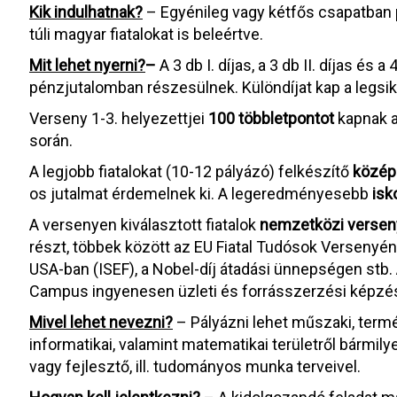
Kik indulhatnak?
– Egyénileg vagy kétfős csapatban
túli magyar fiatalokat is beleértve.
Mit lehet nyerni?
–
A 3 db I. díjas, a 3 db II. díjas és a
pénzjutalomban részesülnek. Különdíjat kap a legsi
Verseny 1-3. helyezettjei
100 többletpontot
kapnak a 
során.
A legjobb fiatalokat (10-12 pályázó) felkészítő
középi
os jutalmat érdemelnek ki. A legeredményesebb
isk
A versenyen kiválasztott fiatalok
nemzetközi verse
részt, többek között az EU Fiatal Tudósok Versenyé
USA-ban (ISEF), a Nobel-díj átadási ünnepségen stb. 
Campus ingyenesen üzleti és forrásszerzési képzés
Mivel lehet nevezni?
– Pályázni lehet műszaki, term
informatikai, valamint matematikai területről bármilye
vagy fejlesztő, ill. tudományos munka terveivel.