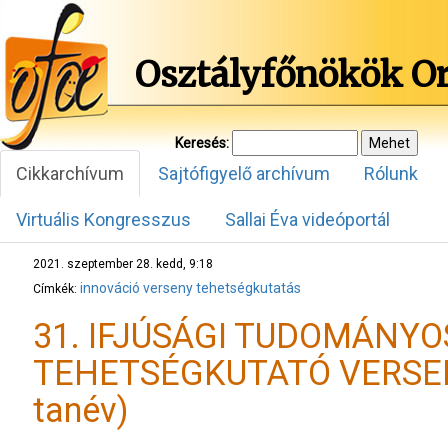
Osztályfőnökök O
Keresés:
Cikkarchívum
Sajtófigyelő archívum
Rólunk
Virtuális Kongresszus
Sallai Éva videóportál
2021. szeptember 28. kedd, 9:18
innováció
verseny
tehetségkutatás
Címkék:
31. IFJÚSÁGI TUDOMÁNYO
TEHETSÉGKUTATÓ VERSEN
tanév)