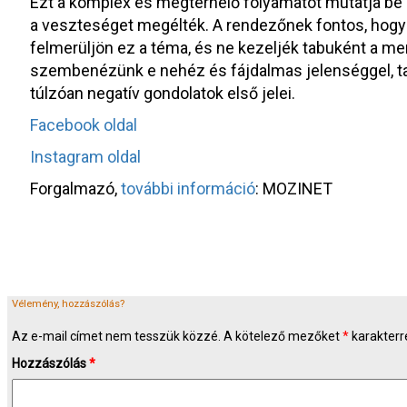
Ezt a komplex és megterhelő folyamatot mutatja be
a veszteséget megélték. A rendezőnek fontos, hogy 
felmerüljön ez a téma, és ne kezeljék tabuként a men
szembenézünk e nehéz és fájdalmas jelenséggel, t
túlzóan negatív gondolatok első jelei.
Facebook oldal
Instagram oldal
Forgalmazó,
további információ
: MOZINET
Vélemény, hozzászólás?
Az e-mail címet nem tesszük közzé.
A kötelező mezőket
*
karakterre
Hozzászólás
*