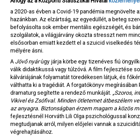
Ahogy az a Központi Statisztikai Hivatal
közleményé
a 2020-as évben a Covid-19 pandémia megnövelte a
hazánkban. Az elzártság, az egyedüllét, a beteg sz
befolyásolta sok ember mentális egészségét, és bá
szolgálatok, a világjárvány okozta stresszt nem mind
elsősorban emiatt kezdett el a szuicid viselkedés té
mélyére ásni.
A
Jövő nyár
úgy járja körbe egy tizenéves fiú öngyi
válik didaktikussá vagy túlzóvá. A film fejlesztése s
kálváriájának folyamatát töredékesen látjuk, és fő
válthatta ki a tragédiát. A forgatókönyv megírásában 
dramaturg segítette a rendező munkáját.
„
Szoros, in
Vikivel és Zsófival. Minden ötletemet átbeszélem ve
az anyagra. Biztonságban érzem magam a közös m
fejlesztésnél Horváth Lili Olga pszichológussal konz
megtudjanak arról, milyen előjelei vannak a szuiciditá
végrehajtásához.