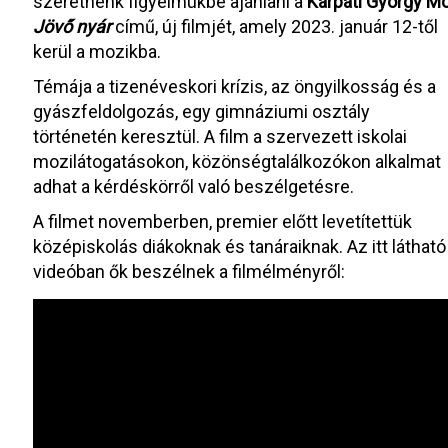
szeretnénk figyelmükbe ajánlani a
Kárpáti György M
Jövő nyár
című, új filmjét, amely 2023. január 12-től
kerül a mozikba.
Témája a tizenéveskori krízis, az öngyilkosság és a
gyászfeldolgozás, egy gimnáziumi osztály
történetén keresztül. A film a szervezett iskolai
mozilátogatásokon, közönségtalálkozókon alkalmat
adhat a kérdéskörről való beszélgetésre.
A filmet novemberben, premier előtt levetítettük
középiskolás diákoknak és tanáraiknak. Az itt látható
videóban ők beszélnek a filmélményről: