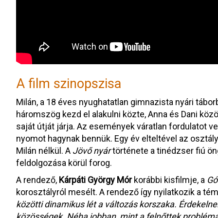
A film szinopszisa
Milán, a 18 éves nyughatatlan gimnazista nyári tábor
háromszög kezd el alakulni közte, Anna és Dani között
saját útját járja. Az események váratlan fordulatot v
nyomot hagynak bennük. Egy év elteltével az osztály
Milán nélkül. A
Jövő nyár
története a tinédzser fiú ö
feldolgozása körül forog.
A rendező,
Kárpáti György Mór
korábbi kisfilmje, a
Gó
korosztályról mesélt. A rendező így nyilatkozik a té
közötti dinamikus lét a változás korszaka. Érdekelnek
közösségek. Néha jobban, mint a felnőttek problémá