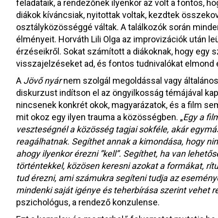
feladataik, a rendezőnek ilyenkor az volt a fontos, 
diákok kíváncsiak, nyitottak voltak, kezdtek összekov
osztályközösséggé váltak. A találkozók során minden
élményeit. Horváth Lili Olga az improvizációk után leü
érzéseikről. Sokat számított a diákoknak, hogy egy s
visszajelzéseket ad, és fontos tudnivalókat elmond 
A
Jövő nyár
nem szolgál megoldással vagy általános
diskurzust indítson el az öngyilkosság témájával kap
nincsenek konkrét okok, magyarázatok, és a film sem 
mit okoz egy ilyen trauma a közösségben. „
Egy a fi
veszteségnél a közösség tagjai sokféle, akár egym
reagálhatnak. Segíthet annak a kimondása, hogy ni
ahogy ilyenkor érezni ”kell”. Segíthet, ha van lehető
történtekkel, közösen keresni azokat a formákat, rí
tud érezni, ami számukra segíteni tudja az esemény
mindenki saját igénye és teherbírása szerint vehet r
pszichológus, a rendező konzulense.