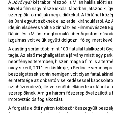
A
Jövő nyár
két tábori részből, a Milán halála előtti 
Mivel a film nagy része iskolai táborban játszódik, így
szereplők formálják meg a diákokat. A történet közép
és Dani együtt szöknek el az erdei kirándulásról. Az 
idején elsőéves volt a Színház- és Filmművészeti E
Dániel és a Milánt megformáló Liber Ágoston másod
izgalmas volt velük együtt dolgozni, főleg, mert kevé
A casting során több mint 100 fiatallal találkozott Gyö
tagja. Az első meghallgatást a járvány miatt egy parkb
neonfényes teremben, hiszen maga a film is a termé
nagy sikerű, 2011-es kisfilmje, a Berlinale verseny
beszélgetések során nemigen volt olyan fiatal, akinek 
érintettsége az önbántó viselkedésessel kapcsolatb
színházrendező, illetve később elkísérte a stábot a f
szereplőknek. Amíg a három főszereplővel zajlott a f
improvizációs foglalkozást.
A forgatás előtti nyáron többször összegyűlt beszél