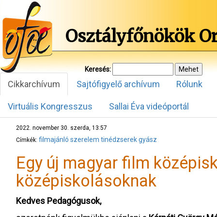
Osztályfőnökök O
Keresés:
Cikkarchívum
Sajtófigyelő archívum
Rólunk
Virtuális Kongresszus
Sallai Éva videóportál
2022. november 30. szerda, 13:57
filmajánló
szerelem
tinédzserek
gyász
Címkék:
Egy új magyar film középis
középiskolásoknak
Kedves Pedagógusok,