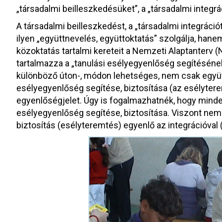
„társadalmi beilleszkedésüket”, a „társadalmi integrá
A társadalmi beilleszkedést, a „társadalmi integráci
ilyen „együttnevelés, együttoktatás” szolgálja, ha
közoktatás tartalmi kereteit a Nemzeti Alaptanterv
tartalmazza a „tanulási esélyegyenlőség segítésének
különböző úton-, módon lehetséges, nem csak együtt
esélyegyenlőség segítése, biztosítása (az esélyter
egyenlőségjelet. Úgy is fogalmazhatnék, hogy minde
esélyegyenlőség segítése, biztosítása. Viszont ne
biztosítás (esélyteremtés) egyenlő az integrációval 