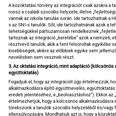
A közoktatási törvény az integrációt csak azokra a t
rossz a családi szociális helyzete, illetve „fejletts
vannak az iskolai tanulás során. Ide tartozhatnak a 
s az SNI-s tanulók. Sőt, ide tartozhatnának azok a t
tehetségükkel párhuzamosan rendelkeznek „fejletle
tartoznak az integráció „keretébe” azok a nemzeti, 
résztvevő tanulók, akik a fent felsoroltak egyikébe s
kisebbségek, akikre az előbbiek egyike sem jellemző
nevelésben sem vesznek részt.
3. Az oktatási integráció, mint adaptáció (kölcsönös
együttoktatás)
Fogadjuk el, hogy az integrációt úgy értelmezzük, 
alkalmazkodásra építő együttnevelés, együttoktatás
eredeti jelentéséhez, a „beolvasztáshoz”). Ekkor az 
értelmezhetjük, hogy a kölcsönös alkalmazkodásra é
törekszünk a tanulók szociális helyzetéből és/vagy 
ellensúlyozására. Mondhatjuk azt is, hogy a közoktat