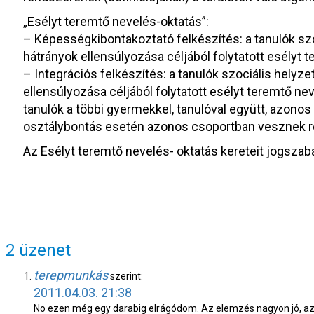
„Esélyt teremtő nevelés-oktatás”:
– Képességkibontakoztató felkészítés: a tanulók szo
hátrányok ellensúlyozása céljából folytatott esélyt 
– Integrációs felkészítés: a tanulók szociális helyz
ellensúlyozása céljából folytatott esélyt teremtő ne
tanulók a többi gyermekkel, tanulóval együtt, azonos
osztálybontás esetén azonos csoportban vesznek rész
Az Esélyt teremtő nevelés- oktatás kereteit jogszab
2 üzenet
terepmunkás
szerint:
2011.04.03. 21:38
No ezen még egy darabig elrágódom. Az elemzés nagyon jó, az