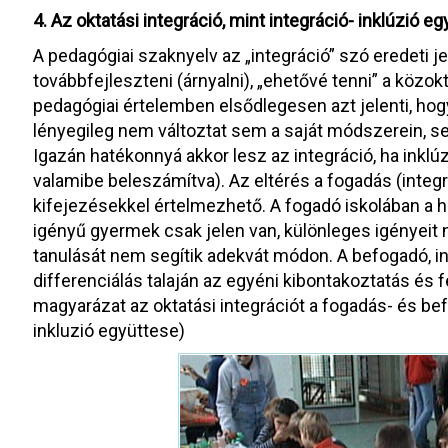
4. Az oktatási integráció, mint integráció- inklúzió e
A pedagógiai szaknyelv az „integráció” szó eredeti jel
továbbfejleszteni (árnyalni), „ehetővé tenni” a közokt
pedagógiai értelemben elsődlegesen azt jelenti, hog
lényegileg nem változtat sem a saját módszerein, se
Igazán hatékonnyá akkor lesz az integráció, ha inklúzi
valamibe beleszámítva). Az eltérés a fogadás (integr
kifejezésekkel értelmezhető. A fogadó iskolában a h
igényű gyermek csak jelen van, különleges igényeit
tanulását nem segítik adekvát módon. A befogadó, i
differenciálás talaján az egyéni kibontakoztatás és f
magyarázat az oktatási integrációt a fogadás- és be
inkluzió együttese)