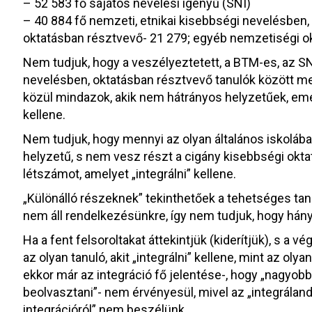
– 52 583 fő sajátos nevelési igényű (SNI)
– 40 884 fő nemzeti, etnikai kisebbségi nevelésben,
oktatásban résztvevő- 21 279; egyéb nemzetiségi ok
Nem tudjuk, hogy a veszélyeztetett, a BTM-es, az SNI
nevelésben, oktatásban résztvevő tanulók között me
közül mindazok, akik nem hátrányos helyzetűek, emeli
kellene.
Nem tudjuk, hogy mennyi az olyan általános iskolába 
helyzetű, s nem vesz részt a cigány kisebbségi oktat
létszámot, amelyet „integrálni” kellene.
„Különálló részeknek” tekinthetőek a tehetséges tanu
nem áll rendelkezésünkre, így nem tudjuk, hogy hány fő
Ha a fent felsoroltakat áttekintjük (kiderítjük), s a 
az olyan tanuló, akit „integrálni” kellene, mint az olyan,
ekkor már az integráció fő jelentése-, hogy „nagyob
beolvasztani”- nem érvényesül, mivel az „integráland
integrációról” nem beszélünk.