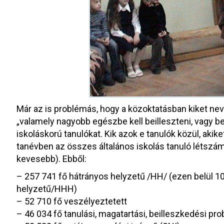
Már az is problémás, hogy a közoktatásban kiket nev
„valamely nagyobb egészbe kell beilleszteni, vagy b
iskoláskorú tanulókat. Kik azok e tanulók közül, akike
tanévben az összes általános iskolás tanuló létszáma 
kevesebb). Ebből:
– 257 741 fő hátrányos helyzetű /HH/ (ezen belül 1
helyzetű/HHH)
– 52 710 fő veszélyeztetett
– 46 034 fő tanulási, magatartási, beilleszkedési p