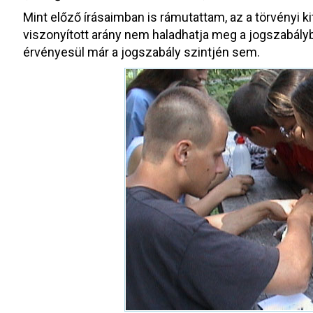
Mint előző írásaimban is rámutattam, az a törvényi k
viszonyított arány nem haladhatja meg a jogszabál
érvényesül már a jogszabály szintjén sem.