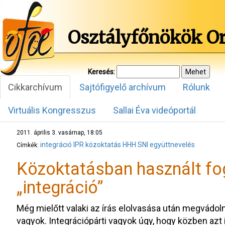
Osztályfőnökök O
Keresés:
Cikkarchívum
Sajtófigyelő archívum
Rólunk
Virtuális Kongresszus
Sallai Éva videóportál
2011. április 3. vasárnap, 18:05
integráció
IPR
közoktatás
HHH
SNI
együttnevelés
Címkék:
Közoktatásban használt fo
„integráció”
Még mielőtt valaki az írás elolvasása után megvádoln
vagyok. Integrációpárti vagyok úgy, hogy közben azt i