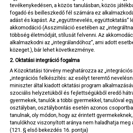
tevékenykedésen, a közös tanulásban, közös játékb
fogadó és beilleszkedő fél számára ez alkalmazkodá
adást és kapást. Az „együttnevelés, együttoktatás” 
akkomodáció (Asszimiláció esetében az „integráltnak
többség életmódját, stílusát felvenni. Az akkomodá
alkalmazkodni az „integrálandóhoz”, ami adott esetb
közeget.), bár lehet következménye.
2. Oktatási integráció fogalma
A Közoktatási törvény meghatározza az „integrációs 
„integrációs felkészítés: az esélyt teremtő nevelésn
miniszter által kiadott oktatási program alkalmazá
szociális helyzetükből és fejlettségükből eredő hát
gyermekek, tanulók a többi gyermekkel, tanulóval egy
osztályban, osztálybontás esetén azonos csoportban
tanulnak, oly módon, hogy az érintett gyermekeknek
tanulókhoz viszonyított aránya nem haladhatja meg
(121. § első bekezdés 16. pontja)