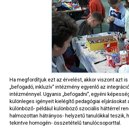
Ha megfordítjuk ezt az érvelést, akkor viszont azt i
„befogadó, inkluzív” intézmény egyenlő az integráció
intézménnyel. Ugyanis „befogadni”, egyéni képességek
különleges igényeit kielégítő pedagógiai eljárásokat
különböző- például különböző szociális háttérrel r
halmozottan hátrányos- helyzetű tanulókkal teszik, 
tekintve homogén- összetételű tanulócsoporttal.