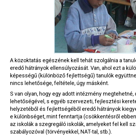
A közoktatás egészének kell tehát szolgálnia a tanul
eredő hátrányok ellensúlyozását. Van, ahol ezt a kül
képességű (különböző fejlettségű) tanulók együttneve
nincs lehetősége, feltétele, úgy másként.
S van olyan, hogy egy adott intézmény megtehetné, 
lehetőségével, s egyéb szervezeti, fejlesztési keret
helyzetéből és fejlettségéből eredő hátrányok kiegye
e különbséget, mint fenntartja (csökkentésről ebbe
az iskolák a szegregáló iskolák, amelyeket fel kel
szabályozóval (törvényekkel, NAT-tal, stb.).