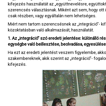
kifejezés használatát az „együttnevelésre, együtto
szerencsés választásnak. Miként azt sem, hogy ott is
csak részben, vagy egyáltalán nem lehetséges.
Miért nem tartom szerencsésnek az „integráció”- k
közoktatásban való alkalmazását, használatát.
1. Az „integráció” szó eredeti jelentése: különálló
egységbe való beillesztése, beolvadása, egyesülése
Ha ezt az eredeti jelentést veszem figyelembe, akko
szakembereknek, akik szerint az „integráció”- foga
kifejezés.