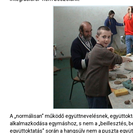
A „normálisan” működő együttnevelésnek, együttokt
alkalmazkodása egymáshoz, s nem a „beillesztés, be
együttoktatás” során a hangsúly nem a puszta együt