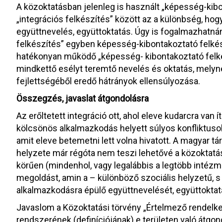
A közoktatásban jelenleg is használt „képesség-kibo
„integrációs felkészítés” között az a különbség, hog
együttnevelés, együttoktatás. Úgy is fogalmazhatná
felkészítés” egyben képesség-kibontakoztató felké
hatékonyan működő „képesség- kibontakoztató felkés
mindkettő esélyt teremtő nevelés és oktatás, melyne
fejlettségéből eredő hátrányok ellensúlyozása.
Összegzés, javaslat átgondolásra
Az erőltetett integráció ott, ahol eleve kudarcra van í
kölcsönös alkalmazkodás helyett súlyos konfliktusokh
amit eleve betemetni lett volna hivatott. A magyar tá
helyzete már régóta nem teszi lehetővé a közoktatá
körűen (mindenhol, vagy legalábbis a legtöbb intézm
megoldást, amin a – különböző szociális helyzetű, s
alkalmazkodásra épülő együttnevelését, együttoktatás
Javaslom a Közoktatási törvény „Értelmező rendelke
rendszerének (definíciójának) e területen való átgond