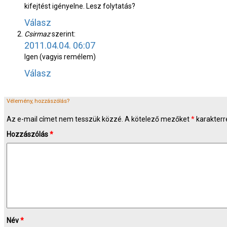
kifejtést igényelne. Lesz folytatás?
Válasz
Csirmaz
szerint:
2011.04.04. 06:07
Igen (vagyis remélem)
Válasz
Vélemény, hozzászólás?
Az e-mail címet nem tesszük közzé.
A kötelező mezőket
*
karakterre
Hozzászólás
*
Név
*