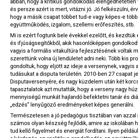
abban, hogy a kritikus gondolkodás elengedhetetlen 
és persze azért is mert, vitázni jó. Jó felkészülni, ér
hogy a másik csapat többet tud-e vagy képes-e többet
együttműködés, izgalom, szellemi erőfeszítés, stb.
Mi is ezért fogtunk bele évekkel ezelőtt, és kezdtük
és ifjúságsegítőkből, akik hasonlóképpen gondolko
vagyis a formális vitakultúra fejlesztésének volta
szerettünk volna új lendületet adni neki. Több kis pr
gondoltuk, hogy eljött az ideje a versenynek, vagyi
tudásukat a disputa területén. 2010-ben 27 csapat je
Disputaversenyére, és nagy küzdelem után két korcso
tapasztalatok azt mutatták, hogy a verseny nagy h
mennyiségű munkát hajlandó befektetni tanár és diá
„edzés” lenyűgöző eredményeket képes generálni.
Természetesen a jó pedagógus tisztában van azzal is
számos olyan készség fejlődik, amire az iskolában
tud kellő figyelmet és energiát fordítani. Ilyen példáu