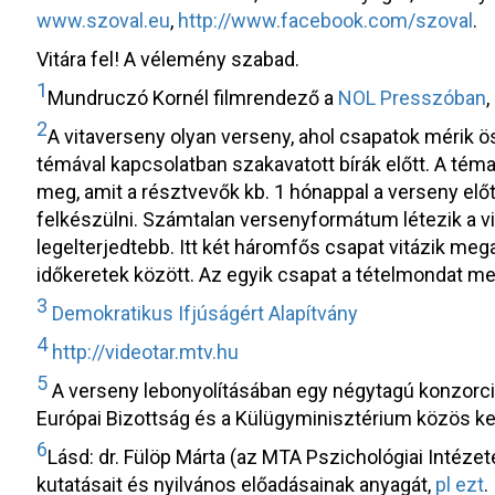
www.szoval.eu
,
http://www.facebook.com/szoval
.
Vitára fel! A vélemény szabad.
1
Mundruczó Kornél filmrendező a
NOL Presszóban
2
A vitaverseny olyan verseny, ahol csapatok mérik 
témával kapcsolatban szakavatott bírák előtt. A té
meg, amit a résztvevők kb. 1 hónappal a verseny elő
felkészülni. Számtalan versenyformátum létezik a vi
legelterjedtebb. Itt két háromfős csapat vitázik meg
időkeretek között. Az egyik csapat a tételmondat mell
3
Demokratikus Ifjúságért Alapítvány
4
http://videotar.mtv.hu
5
A verseny lebonyolításában egy négytagú konzorci
Európai Bizottság és a Külügyminisztérium közös k
6
Lásd: dr. Fülöp Márta (az MTA Pszichológiai Intéze
kutatásait és nyilvános előadásainak anyagát,
pl ezt
.