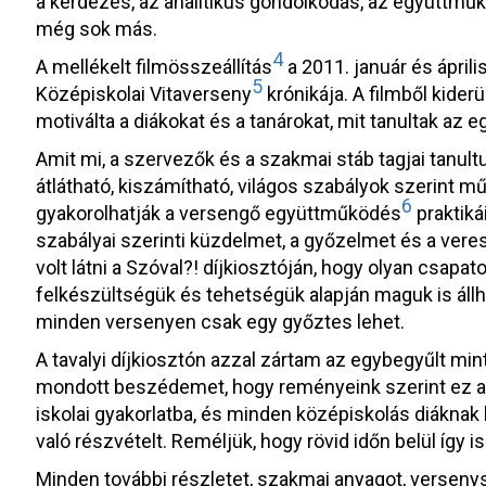
a kérdezés, az analitikus gondolkodás, az együttműk
még sok más.
4
A mellékelt filmösszeállítás
a 2011. január és ápril
5
Középiskolai Vitaverseny
krónikája. A filmből kider
motiválta a diákokat és a tanárokat, mit tanultak az e
Amit mi, a szervezők és a szakmai stáb tagjai tanult
átlátható, kiszámítható, világos szabályok szerint mű
6
gyakorolhatják a versengő együttműködés
praktiká
szabályai szerinti küzdelmet, a győzelmet és a vere
volt látni a Szóval?! díjkiosztóján, hogy olyan csapat
felkészültségük és tehetségük alapján maguk is állh
minden versenyen csak egy győztes lehet.
A tavalyi díjkiosztón azzal zártam az egybegyűlt mi
mondott beszédemet, hogy reményeink szerint ez a
iskolai gyakorlatba, és minden középiskolás diáknak 
való részvételt. Reméljük, hogy rövid időn belül így is
Minden további részletet, szakmai anyagot, versenysz