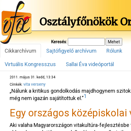
Osztályfőnökök O
Keresés:
Cikkarchívum
Sajtófigyelő archívum
Rólunk
Virtuális Kongresszus
Sallai Éva videóportál
2011. május 31. kedd, 13:34
vita
verseny
Címkék:
„Nálunk a kritikus gondolkodás majdhogynem szitoks
1
még nem igazán sajátítottuk el.”
Egy országos középiskolai 
Aki valaha Magyarországon vitakultúra-fejlesztésbe fo