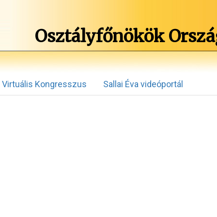
Osztályfőnökök Orszá
Virtuális Kongresszus
Sallai Éva videóportál