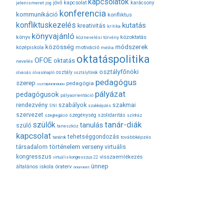
kapcsolatok
jövő
kapcsolat
karácsony
jelenismeret
jog
konferencia
kommunikáció
konfliktus
konfliktuskezelés
kutatás
kreativitás
kritika
könyvajánló
közoktatás
könyv
köznevelési törvény
módszerek
közösség
középiskola
motiváció
média
oktatáspolitika
OFOE
oktatás
nevelés
osztályfőnöki
osztály
olvasás
olvasónapló
osztályfőnök
pedagógus
szerep
pedagógia
osztálykirándulás
pályázat
pedagógusok
pályaorientáció
rendezvény
szabályok
szakmai
SNI
szakképzés
szervezet
szegénység
szolidaritás
szegregáció
színház
tanár-diák
szülők
tanulás
szülő
taneszköz
kapcsolat
tehetséggondozás
továbbképzés
tanárok
társadalom
történelem
verseny
virtuális
kongresszus
visszaemlékezés
virtuális kongresszus 22
ünnep
óraterv
általános iskola
önismeret