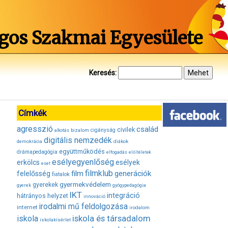
gos Szakmai Egyesülete
Keresés:
Címkék
agresszió
család
civilek
bizalom
cigányság
alkotás
digitális nemzedék
diákok
demokrácia
együttműködés
drámapedagógia
elfogadás
előítéletek
esélyegyenlőség
erkölcs
esélyek
eset
filmklub
film
generációk
felelősség
fiatalok
gyermekvédelem
gyerekek
gyerek
gyógypedagógia
IKT
integráció
hátrányos helyzet
innováció
irodalmi mű feldolgozása
internet
irodalom
iskola és társadalom
iskola
iskolakísérlet