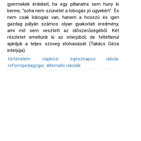
gyermekek érdekeit, ha egy pillanatra sem huny ki
benne, "soha nem szünetel a lobogás jó ügyekért". És
nem csak lobogás van, hanem a hosszú és igen
gazdag pályán számos olyan gyakorlati eredmény,
ami mit sem vesztett az időszerűségéből. Két
részletet emeltünk ki az interjúból, de feltétlenül
ajánljuk a teljes szöveg elolvasását (Takács Géza
interjúja).
történelem
napközi
egésznapos iskola
reformpedagógia
alternatív iskolák