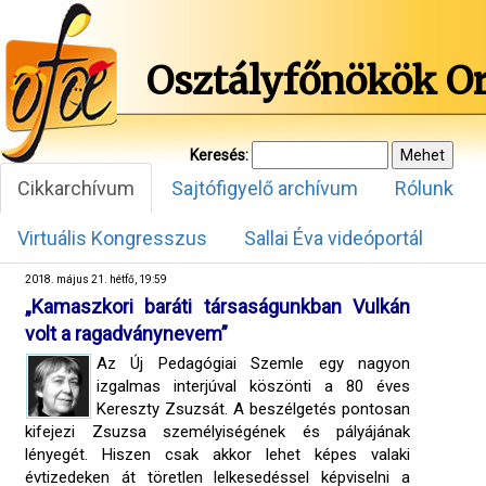
Osztályfőnökök O
Keresés:
Cikkarchívum
Sajtófigyelő archívum
Rólunk
Virtuális Kongresszus
Sallai Éva videóportál
2018. május 21. hétfő, 19:59
„Kamaszkori baráti társaságunkban Vulkán
volt a ragadványnevem”
Az Új Pedagógiai Szemle egy nagyon
izgalmas interjúval köszönti a 80 éves
Kereszty Zsuzsát. A beszélgetés pontosan
kifejezi Zsuzsa személyiségének és pályájának
lényegét. Hiszen csak akkor lehet képes valaki
évtizedeken át töretlen lelkesedéssel képviselni a