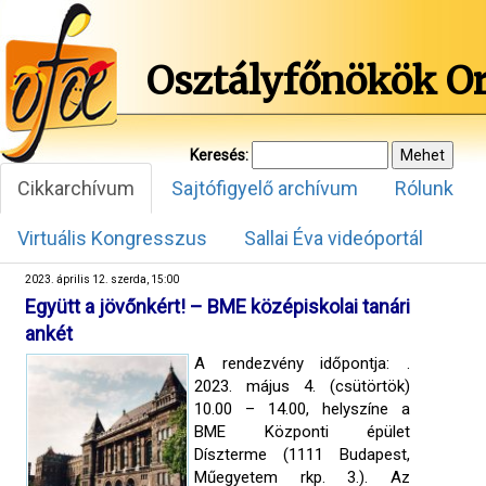
Osztályfőnökök O
Keresés:
Cikkarchívum
Sajtófigyelő archívum
Rólunk
Virtuális Kongresszus
Sallai Éva videóportál
2023. április 12. szerda, 15:00
Együtt a jövőnkért! – BME középiskolai tanári
ankét
A rendezvény időpontja: .
2023. május 4. (csütörtök)
10.00 – 14.00, helyszíne a
BME Központi épület
Díszterme (1111 Budapest,
Műegyetem rkp. 3.). Az