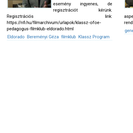
esemény ingyenes, de
regisztrációt kérünk.
Regisztrációs link:
asp
https://nfi.hu/filmarchivum/urlapok/klassz-ofoe-
rend
pedagogus-filmklub-eldorado.html
gen
Eldorado
Bereményi Géza
filmklub
Klassz Program