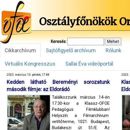
Osztályfőnökök O
Keresés:
Cikkarchívum
Sajtófigyelő archívum
Rólunk
Virtuális Kongresszus
Sallai Éva videóportál
2023. március 10. péntek, 17:48
2023. 
Kedden látható Bereményi sorozatunk
Kl
második filmje: az Eldorádó
Eld
Találkozzunk március 14-én
17.30-kor a Klassz-OFOE
Pedagógus Filmklubban!
Helyszín a Filmarchívum
vetítőterme, 1021. Budapest,
Budakeszi út 51/E. Az