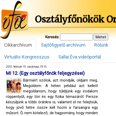
Osztályfőnökök O
Keresés:
Cikkarchívum
Sajtófigyelő archívum
Rólunk
Virtuális Kongresszus
Sallai Éva videóportál
2015. február 15. vasárnap, 19:15
MI 12. (Egy osztályfőnök feljegyzései)
Bármiért szólok, azt mondják, oldjam meg.
Megoldom. A héten például azt kellett
megoldanom, hogy túléljünk egy irodalom
röppentyűt, egy töri és egy fizika témazárót. Persze
készüljünk a többi óránkra is, valamint el ne felejtsük,
hogy jövő hétre össze kell hozni a farsangra egy
műsort. Ó, nem kötelező, de hagyomány, hogy minden