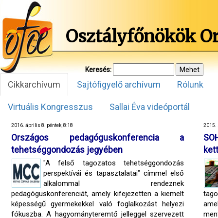
Osztályfőnökök O
Keresés:
Cikkarchívum
Sajtófigyelő archívum
Rólunk
Virtuális Kongresszus
Sallai Éva videóportál
2016. április 8. péntek, 8:18
2015. 
Országos pedagóguskonferencia a
SOH
tehetséggondozás jegyében
ket
"A felső tagozatos tehetséggondozás
perspektívái és tapasztalatai” címmel első
alkalommal rendeznek
pedagóguskonferenciát, amely kifejezetten a kiemelt
tago
képességű gyermekekkel való foglalkozást helyezi
ame
fókuszba. A hagyományteremtő jelleggel szervezett
men