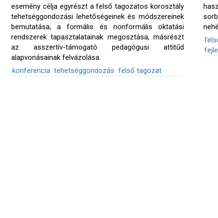
esemény célja egyrészt a felső tagozatos korosztály
hasz
tehetséggondozási lehetőségeinek és módszereinek
sor
bemutatása, a formális és nonformális oktatási
nehé
rendszerek tapasztalatainak megosztása, másrészt
fel
az asszertív-támogató pedagógusi attitűd
fejl
alapvonásainak felvázolása.
konferencia
tehetséggondozás
felső tagozat