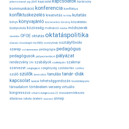
kapcsolatok
jövő
kapcsolat
karácsony
jelenismeret
jog
konferencia
kommunikáció
konfliktus
konfliktuskezelés
kutatás
kreativitás
kritika
könyvajánló
közoktatás
könyv
köznevelési törvény
módszerek
közösség
középiskola
motiváció
média
oktatáspolitika
OFOE
oktatás
nevelés
osztályfőnöki
osztály
olvasás
olvasónapló
osztályfőnök
pedagógus
szerep
pedagógia
osztálykirándulás
pályázat
pedagógusok
pályaorientáció
rendezvény
szabályok
szakmai
SNI
szakképzés
szervezet
szegénység
szolidaritás
szegregáció
színház
tanár-diák
szülők
tanulás
szülő
taneszköz
kapcsolat
tehetséggondozás
továbbképzés
tanárok
társadalom
történelem
verseny
virtuális
kongresszus
visszaemlékezés
virtuális kongresszus 22
ünnep
óraterv
általános iskola
önismeret