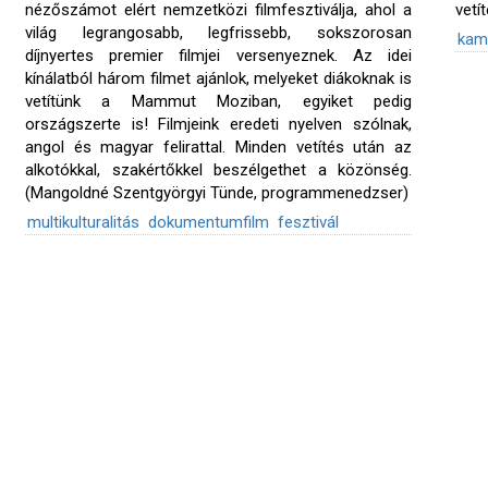
nézőszámot elért nemzetközi filmfesztiválja, ahol a
vetí
világ legrangosabb, legfrissebb, sokszorosan
kam
díjnyertes premier filmjei versenyeznek. Az idei
kínálatból három filmet ajánlok, melyeket diákoknak is
vetítünk a Mammut Moziban, egyiket pedig
országszerte is! Filmjeink eredeti nyelven szólnak,
angol és magyar felirattal. Minden vetítés után az
alkotókkal, szakértőkkel beszélgethet a közönség.
(Mangoldné Szentgyörgyi Tünde, programmenedzser)
multikulturalitás
dokumentumfilm
fesztivál