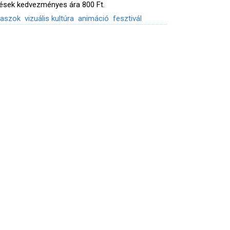
tések kedvezményes ára 800 Ft.
aszok
vizuális kultúra
animáció
fesztivál