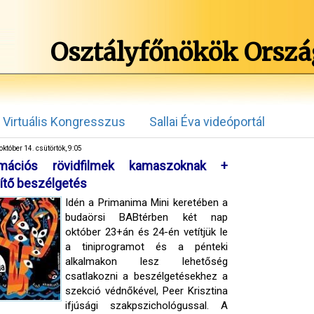
Osztályfőnökök Orszá
Virtuális Kongresszus
Sallai Éva videóportál
október 14. csütörtök, 9:05
imációs rövidfilmek kamaszoknak +
ítő beszélgetés
Idén a Primanima Mini keretében a
budaörsi BABtérben két nap
október 23+án és 24-én vetítjük le
a tiniprogramot és a pénteki
alkalmakon lesz lehetőség
csatlakozni a beszélgetésekhez a
szekció védnőkével, Peer Krisztina
ifjúsági szakpszichológussal. A