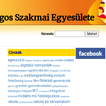
gos Szakmai Egyesülete
Keresés:
Címkék
agresszió
család
civilek
bizalom
cigányság
alkotás
digitális nemzedék
diákok
demokrácia
együttműködés
drámapedagógia
elfogadás
előítéletek
esélyegyenlőség
erkölcs
esélyek
eset
filmklub
film
generációk
felelősség
fiatalok
gyermekvédelem
gyerekek
gyerek
gyógypedagógia
IKT
integráció
hátrányos helyzet
innováció
irodalmi mű feldolgozása
internet
irodalom
iskola és társadalom
iskola
iskolakísérlet