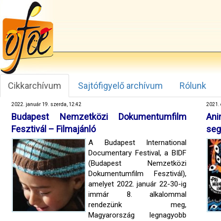
Cikkarchívum
Sajtófigyelő archívum
Rólunk
2022. január 19. szerda, 12:42
2021. 
Budapest Nemzetközi Dokumentumfilm
An
Fesztivál – Filmajánló
seg
A Budapest International
Documentary Festival, a BIDF
(Budapest Nemzetközi
Dokumentumfilm Fesztivál),
amelyet 2022. január 22-30-ig
immár 8. alkalommal
rendezünk meg,
Magyarország legnagyobb