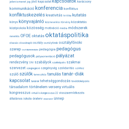
kapcsolatok
jövő
kapcsolat
karácsony
jelenismeret
jog
konferencia
kommunikáció
konfliktus
konfliktuskezelés
kutatás
kreativitás
kritika
könyvajánló
közoktatás
könyv
köznevelési törvény
módszerek
közösség
középiskola
motiváció
média
oktatáspolitika
OFOE
oktatás
nevelés
osztályfőnöki
osztály
olvasás
olvasónapló
osztályfőnök
pedagógus
szerep
pedagógia
osztálykirándulás
pályázat
pedagógusok
pályaorientáció
rendezvény
szabályok
szakmai
SNI
szakképzés
szervezet
szegénység
szolidaritás
szegregáció
színház
tanár-diák
szülők
tanulás
szülő
taneszköz
kapcsolat
tehetséggondozás
továbbképzés
tanárok
társadalom
történelem
verseny
virtuális
kongresszus
visszaemlékezés
virtuális kongresszus 22
ünnep
óraterv
általános iskola
önismeret