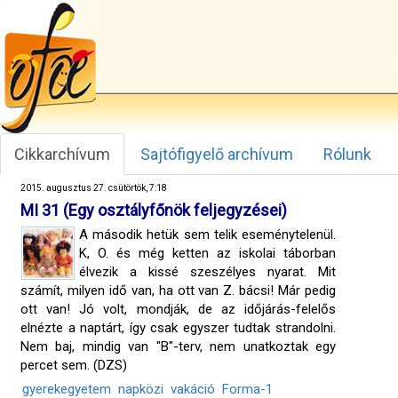
Cikkarchívum
Sajtófigyelő archívum
Rólunk
2015. augusztus 27. csütörtök, 7:18
MI 31 (Egy osztályfőnök feljegyzései)
A második hetük sem telik eseménytelenül.
K, O. és még ketten az iskolai táborban
élvezik a kissé szeszélyes nyarat. Mit
számít, milyen idő van, ha ott van Z. bácsi! Már pedig
ott van! Jó volt, mondják, de az időjárás-felelős
elnézte a naptárt, így csak egyszer tudtak strandolni.
Nem baj, mindig van "B"-terv, nem unatkoztak egy
percet sem. (DZS)
gyerekegyetem
napközi
vakáció
Forma-1