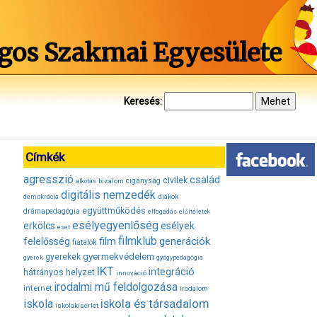
gos Szakmai Egyesülete
Keresés:
Címkék
agresszió
család
civilek
bizalom
cigányság
alkotás
digitális nemzedék
diákok
demokrácia
együttműködés
drámapedagógia
elfogadás
előítéletek
esélyegyenlőség
erkölcs
esélyek
eset
filmklub
film
generációk
felelősség
fiatalok
gyermekvédelem
gyerekek
gyerek
gyógypedagógia
IKT
integráció
hátrányos helyzet
innováció
irodalmi mű feldolgozása
internet
irodalom
iskola és társadalom
iskola
iskolakísérlet